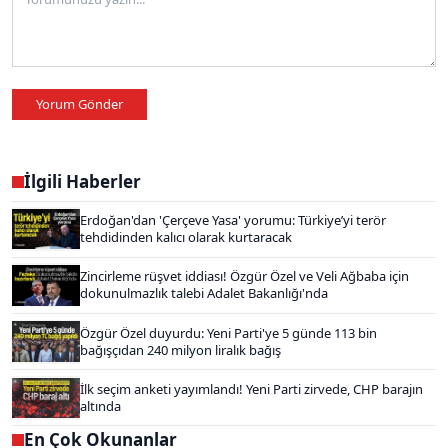
Yorum Gönder
İlgili Haberler
Erdoğan'dan 'Çerçeve Yasa' yorumu: Türkiye’yi terör
tehdidinden kalıcı olarak kurtaracak
Zincirleme rüşvet iddiası! Özgür Özel ve Veli Ağbaba için
dokunulmazlık talebi Adalet Bakanlığı'nda
Özgür Özel duyurdu: Yeni Parti'ye 5 günde 113 bin
bağışçıdan 240 milyon liralık bağış
İlk seçim anketi yayımlandı! Yeni Parti zirvede, CHP barajın
altında
En Çok Okunanlar