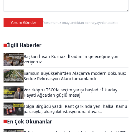
Yorum Gönder
Yorumunuz onaylandıktan sonra yayınlanacaktır.
İlgili Haberler
Başkan İhsan Kurnaz: İlkadım'ın geleceğine yön
veriyoruz
Samsun Büyükşehir'den Alaçam'a modern dokunuş:
Sedde Rekreasyon Alanı tamamlandı
Vezirköprü TSO'da seçim yarışı başladı: İlk aday
Hayati Ağca'dan güçlü mesaj
Tolga Birgücü yazdı: Rant çarkında yeni halka! Kamu
parasıyla, akaryakıt istasyonuna duvar...
En Çok Okunanlar