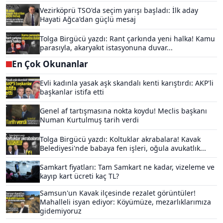
Vezirköprü TSO'da seçim yarışı başladı: İlk aday
Hayati Ağca'dan güçlü mesaj
Tolga Birgücü yazdı: Rant çarkında yeni halka! Kamu
parasıyla, akaryakıt istasyonuna duvar...
En Çok Okunanlar
Evli kadınla yasak aşk skandalı kenti karıştırdı: AKP'li
başkanlar istifa etti
Genel af tartışmasına nokta koydu! Meclis başkanı
Numan Kurtulmuş tarih verdi
Tolga Birgücü yazdı: Koltuklar akrabalara! Kavak
Belediyesi'nde babaya fen işleri, oğula avukatlık...
Samkart fiyatları: Tam Samkart ne kadar, vizeleme ve
kayıp kart ücreti kaç TL?
Samsun'un Kavak ilçesinde rezalet görüntüler!
Mahalleli isyan ediyor: Köyümüze, mezarlıklarımıza
gidemiyoruz