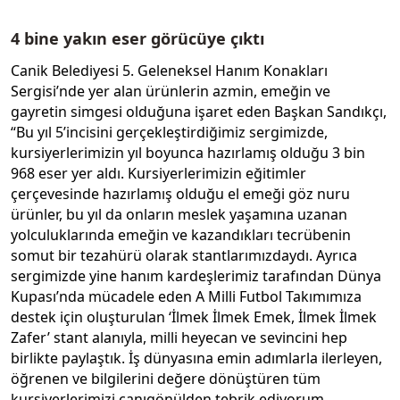
4 bine yakın eser görücüye çıktı
Canik Belediyesi 5. Geleneksel Hanım Konakları
Sergisi’nde yer alan ürünlerin azmin, emeğin ve
gayretin simgesi olduğuna işaret eden Başkan Sandıkçı,
“Bu yıl 5’incisini gerçekleştirdiğimiz sergimizde,
kursiyerlerimizin yıl boyunca hazırlamış olduğu 3 bin
968 eser yer aldı. Kursiyerlerimizin eğitimler
çerçevesinde hazırlamış olduğu el emeği göz nuru
ürünler, bu yıl da onların meslek yaşamına uzanan
yolculuklarında emeğin ve kazandıkları tecrübenin
somut bir tezahürü olarak stantlarımızdaydı. Ayrıca
sergimizde yine hanım kardeşlerimiz tarafından Dünya
Kupası’nda mücadele eden A Milli Futbol Takımımıza
destek için oluşturulan ‘İlmek İlmek Emek, İlmek İlmek
Zafer’ stant alanıyla, milli heyecan ve sevincini hep
birlikte paylaştık. İş dünyasına emin adımlarla ilerleyen,
öğrenen ve bilgilerini değere dönüştüren tüm
kursiyerlerimizi canıgönülden tebrik ediyorum.