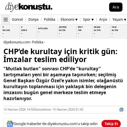
Ara
Güncel
|
Dünya
|
Politika
|
Ekonomi
|
Spor
|
Arşiv
|
Yaşam
▼
▼
▼
$
€
ÇEYREK
BİST
GRAM
TAM
BİTCOİN
DOLAR
EURO
ALTIN
100
ALTIN
ALTIN
-
-
-
-
-
-
-
-
-
-
-
-
-
-
diyekonustu.com
>
Politika
>
CHP’de kurultay için kritik gün:
İmzalar teslim ediliyor
"Mutlak butlan" sonrası CHP'de "kurultay"
tartışmaları yeni bir aşamaya taşınırken; seçilmiş
Genel Başkan Özgür Özel'e yakın isimler, olağanüstü
kurultayın toplanması için yaklaşık bin delegenin
imzasını bugün genel merkeze teslim etmeye
hazırlanıyor.
14 Haziran 2026 14:50
Güncelleme: 15 Haziran 2026 01:45
Google Haberler'de diyekonustu.com'u takip edin
Takip Et