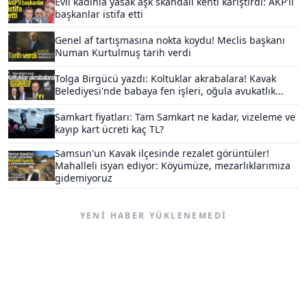
Evli kadınla yasak aşk skandalı kenti karıştırdı: AKP'li
başkanlar istifa etti
Genel af tartışmasına nokta koydu! Meclis başkanı
Numan Kurtulmuş tarih verdi
Tolga Birgücü yazdı: Koltuklar akrabalara! Kavak
Belediyesi'nde babaya fen işleri, oğula avukatlık...
Samkart fiyatları: Tam Samkart ne kadar, vizeleme ve
kayıp kart ücreti kaç TL?
Samsun'un Kavak ilçesinde rezalet görüntüler!
Mahalleli isyan ediyor: Köyümüze, mezarlıklarımıza
gidemiyoruz
YENI HABER YÜKLENEMEDI