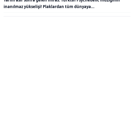
Yarım asır sonra gelen miras: Turkish Psychedelic müziğinin
inanılmaz yükselişi! Plaklardan tüm dünyaya...