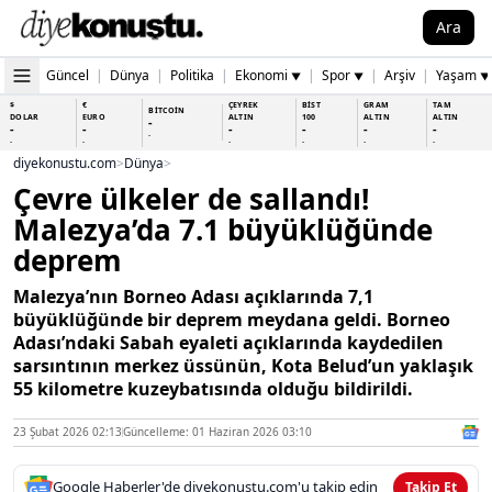
Ara
Güncel
|
Dünya
|
Politika
|
Ekonomi
|
Spor
|
Arşiv
|
Yaşam
▼
▼
▼
$
€
ÇEYREK
BİST
GRAM
TAM
BİTCOİN
DOLAR
EURO
ALTIN
100
ALTIN
ALTIN
-
-
-
-
-
-
-
-
-
-
-
-
-
-
diyekonustu.com
>
Dünya
>
Çevre ülkeler de sallandı!
Malezya’da 7.1 büyüklüğünde
deprem
Malezya’nın Borneo Adası açıklarında 7,1
büyüklüğünde bir deprem meydana geldi. Borneo
Adası’ndaki Sabah eyaleti açıklarında kaydedilen
sarsıntının merkez üssünün, Kota Belud’un yaklaşık
55 kilometre kuzeybatısında olduğu bildirildi.
23 Şubat 2026 02:13
Güncelleme: 01 Haziran 2026 03:10
Google Haberler'de diyekonustu.com'u takip edin
Takip Et