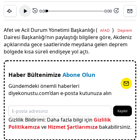
0:00
-0:00
15
15
Afet ve Acil Durum Yönetimi Başkanlığı (
)
AFAD
Deprem
Dairesi Başkanlığı’nın paylaştığı bilgilere göre, Akdeniz
açıklarında gece saatlerinde meydana gelen deprem
bölgede kısa süreli endişeye yol açtı.
Haber Bültenimize
Abone Olun
Gündemdeki önemli haberleri
diyekonustu.com’dan e-posta kutunuza alın
Kaydol
Gizlilik Bildirimi: Daha fazla bilgi için
Gizlilik
Politikamıza
ve
Hizmet Şartlarımıza
bakabilirsiniz.