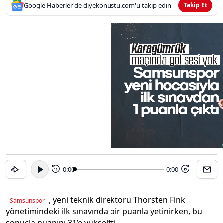
Google Haberler'de diyekonustu.com'u takip edin
Takip Et
0:00
-0:00
15
15
, yeni teknik direktörü Thorsten Fink
Samsunspor
yönetimindeki ilk sınavında bir puanla yetinirken, bu
sonuçla puanını 31’e yükseltti.