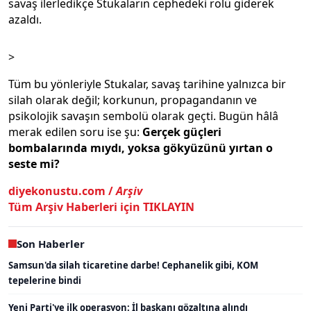
savaş ilerledikçe Stukaların cephedeki rolü giderek
azaldı.
>
Tüm bu yönleriyle Stukalar, savaş tarihine yalnızca bir
silah olarak değil; korkunun, propagandanın ve
psikolojik savaşın sembolü olarak geçti. Bugün hâlâ
merak edilen soru ise şu:
Gerçek güçleri
bombalarında mıydı, yoksa gökyüzünü yırtan o
seste mi?
diyekonustu.com /
Arşiv
Tüm Arşiv Haberleri için TIKLAYIN
Son Haberler
Samsun'da silah ticaretine darbe! Cephanelik gibi, KOM
tepelerine bindi
Yeni Parti'ye ilk operasyon: İl başkanı gözaltına alındı