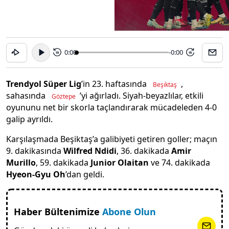
0:00
-0:00
15
15
Trendyol Süper Lig
’in 23. haftasında
,
Beşiktaş
sahasında
’yi ağırladı. Siyah-beyazlılar, etkili
Göztepe
oyununu net bir skorla taçlandırarak mücadeleden 4-0
galip ayrıldı.
Karşılaşmada Beşiktaş’a galibiyeti getiren goller; maçın
9. dakikasında
Wilfred Ndidi
, 36. dakikada
Amir
Murillo
, 59. dakikada
Junior Olaitan
ve 74. dakikada
Hyeon-Gyu Oh
’dan geldi.
Haber Bültenimize
Abone Olun