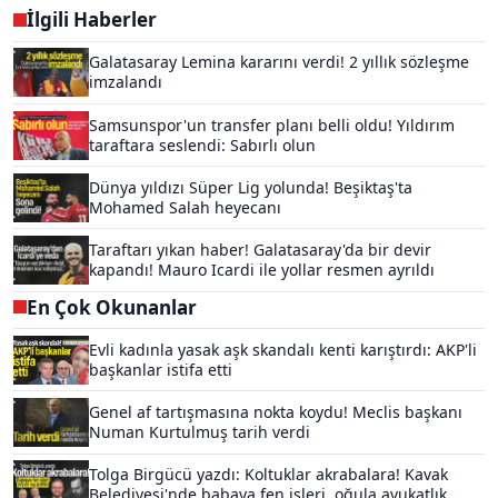
İlgili Haberler
Galatasaray Lemina kararını verdi! 2 yıllık sözleşme
imzalandı
Samsunspor'un transfer planı belli oldu! Yıldırım
taraftara seslendi: Sabırlı olun
Dünya yıldızı Süper Lig yolunda! Beşiktaş'ta
Mohamed Salah heyecanı
Taraftarı yıkan haber! Galatasaray'da bir devir
kapandı! Mauro Icardi ile yollar resmen ayrıldı
En Çok Okunanlar
Evli kadınla yasak aşk skandalı kenti karıştırdı: AKP'li
başkanlar istifa etti
Genel af tartışmasına nokta koydu! Meclis başkanı
Numan Kurtulmuş tarih verdi
Tolga Birgücü yazdı: Koltuklar akrabalara! Kavak
Belediyesi'nde babaya fen işleri, oğula avukatlık...