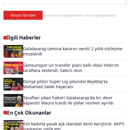
Yorum Gönder
Yorumunuz onaylandıktan sonra yayınlanacaktır.
İlgili Haberler
Galatasaray Lemina kararını verdi! 2 yıllık sözleşme
imzalandı
Samsunspor'un transfer planı belli oldu! Yıldırım
taraftara seslendi: Sabırlı olun
Dünya yıldızı Süper Lig yolunda! Beşiktaş'ta
Mohamed Salah heyecanı
Taraftarı yıkan haber! Galatasaray'da bir devir
kapandı! Mauro Icardi ile yollar resmen ayrıldı
En Çok Okunanlar
Evli kadınla yasak aşk skandalı kenti karıştırdı: AKP'li
başkanlar istifa etti