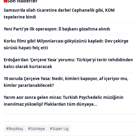
Son Haberler
Samsun'da silah ticaretine darbe! Cephanelik gibi, KOM
tepelerine bindi
Yeni Parti'ye ilk operasyon: İl başkanı gözaltına alındı
Korku filmi gibi! Milyonlarcası gökyüzünü kapladı: Dev çekirge
sürüsü hayatı felç etti
Erdoğan'dan 'Çerçeve Yasa' yorumu: Türkiye’yi terör tehdidinden
kalıcı olarak kurtaracak
10 soruda Çerçeve Yasa: Nedir, kimleri kapsıyor, af içeriyor mu,
kimler yararlanabilecek?
Yarım asır sonra gelen miras: Turkish Psychedelic müziğinin
inanılmaz yükselişi! Plaklardan tüm dünyaya...
#Beşiktaş
#Göztepe
#Süper Lig