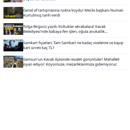
Genel af tartışmasına nokta koydu! Meclis başkanı Numan
Kurtulmuş tarih verdi
Tolga Birgücü yazdı: Koltuklar akrabalara! Kavak
Belediyesi'nde babaya fen işleri, oğula avukatlık...
Samkart fiyatları: Tam Samkart ne kadar, vizeleme ve kayıp
kart ücreti kaç TL?
Samsun'un Kavak ilçesinde rezalet görüntüler! Mahalleli
isyan ediyor: Köyümüze, mezarlıklarımıza gidemiyoruz