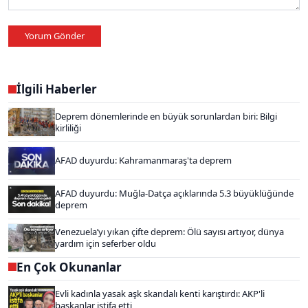
Yorum Gönder
İlgili Haberler
Deprem dönemlerinde en büyük sorunlardan biri: Bilgi
kirliliği
AFAD duyurdu: Kahramanmaraş'ta deprem
AFAD duyurdu: Muğla-Datça açıklarında 5.3 büyüklüğünde
deprem
Venezuela’yı yıkan çifte deprem: Ölü sayısı artıyor, dünya
yardım için seferber oldu
En Çok Okunanlar
Evli kadınla yasak aşk skandalı kenti karıştırdı: AKP'li
başkanlar istifa etti