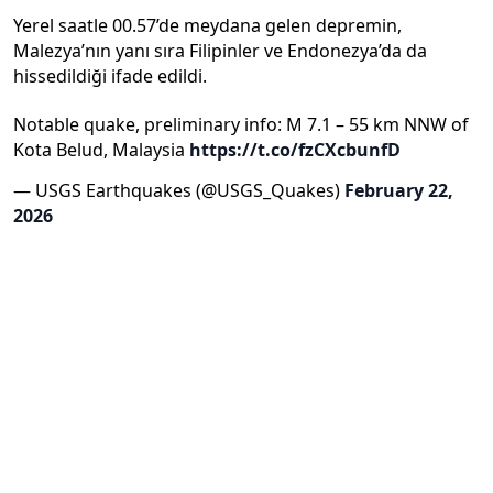
Yerel saatle 00.57’de meydana gelen depremin,
Malezya’nın yanı sıra Filipinler ve Endonezya’da da
hissedildiği ifade edildi.
Notable quake, preliminary info: M 7.1 – 55 km NNW of
Kota Belud, Malaysia
https://t.co/fzCXcbunfD
— USGS Earthquakes (@USGS_Quakes)
February 22,
2026