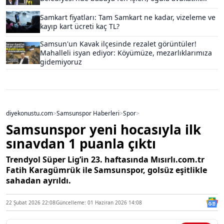
Samkart fiyatları: Tam Samkart ne kadar, vizeleme ve
kayıp kart ücreti kaç TL?
Samsun'un Kavak ilçesinde rezalet görüntüler!
Mahalleli isyan ediyor: Köyümüze, mezarlıklarımıza
gidemiyoruz
diyekonustu.com
>
Samsunspor Haberleri
>
Spor
>
Samsunspor yeni hocasıyla ilk
sınavdan 1 puanla çıktı
Trendyol Süper Lig’in 23. haftasında Mısırlı.com.tr
Fatih Karagümrük ile Samsunspor, golsüz eşitlikle
sahadan ayrıldı.
22 Şubat 2026 22:08
Güncelleme: 01 Haziran 2026 14:08