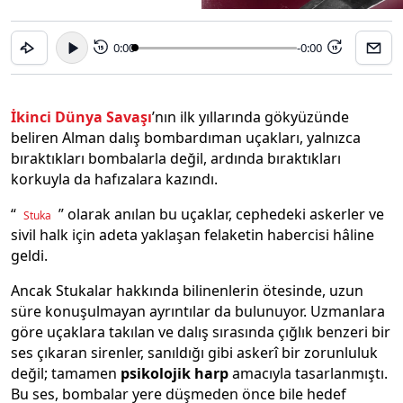
0:00
-0:00
15
15
İkinci Dünya Savaşı
’nın ilk yıllarında gökyüzünde
beliren Alman dalış bombardıman uçakları, yalnızca
bıraktıkları bombalarla değil, ardında bıraktıkları
korkuyla da hafızalara kazındı.
“
” olarak anılan bu uçaklar, cephedeki askerler ve
Stuka
sivil halk için adeta yaklaşan felaketin habercisi hâline
geldi.
Ancak Stukalar hakkında bilinenlerin ötesinde, uzun
süre konuşulmayan ayrıntılar da bulunuyor. Uzmanlara
göre uçaklara takılan ve dalış sırasında çığlık benzeri bir
ses çıkaran sirenler, sanıldığı gibi askerî bir zorunluluk
değil; tamamen
psikolojik harp
amacıyla tasarlanmıştı.
Bu ses, bombalar yere düşmeden önce bile hedef