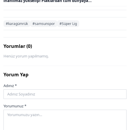
inanılmaz yükselişi! Plaklardan tüm dünyaya...
#karagümrük
#samsunspor
#Süper Lig
Yorumlar (0)
Henüz yorum yapılmamış.
Yorum Yap
Adınız *
Yorumunuz *