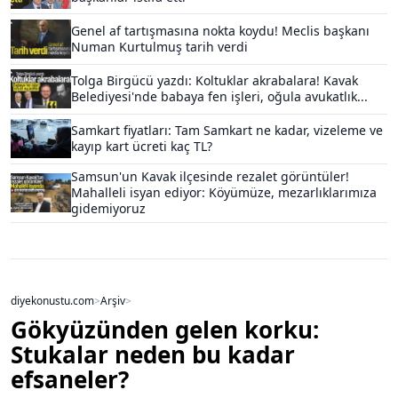
Genel af tartışmasına nokta koydu! Meclis başkanı
Numan Kurtulmuş tarih verdi
Tolga Birgücü yazdı: Koltuklar akrabalara! Kavak
Belediyesi'nde babaya fen işleri, oğula avukatlık...
Samkart fiyatları: Tam Samkart ne kadar, vizeleme ve
kayıp kart ücreti kaç TL?
Samsun'un Kavak ilçesinde rezalet görüntüler!
Mahalleli isyan ediyor: Köyümüze, mezarlıklarımıza
gidemiyoruz
diyekonustu.com
>
Arşiv
>
Gökyüzünden gelen korku:
Stukalar neden bu kadar
efsaneler?