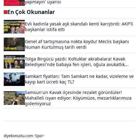
yapmayın' uyarısı
En Çok Okunanlar
Evli kadınla yasak aşk skandalı kenti karıştırdı: AKP'li
başkanlar istifa etti
Genel af tartışmasına nokta koydu! Meclis başkanı
Numan Kurtulmuş tarih verdi
Tolga Birgücü yazdı: Koltuklar akrabalara! Kavak
Belediyesi'nde babaya fen işleri, oğula avukatlık...
Samkart fiyatları: Tam Samkart ne kadar, vizeleme ve
kayıp kart ücreti kaç TL?
Samsun'un Kavak ilçesinde rezalet görüntüler!
Mahalleli isyan ediyor: Köyümüze, mezarlıklarımıza
gidemiyoruz
diyekonustu.com
>
Spor
>