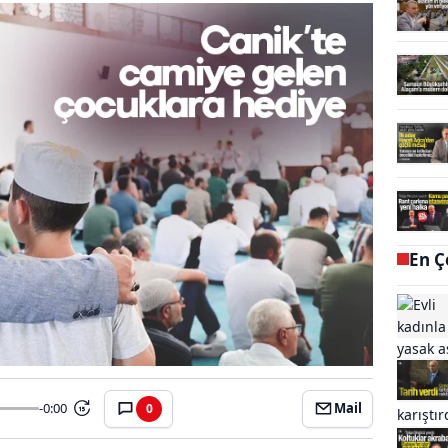
En Ç
-0:00
Mail
0
15