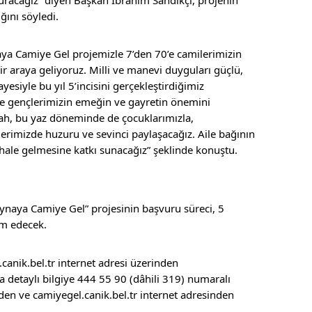
ğını söyledi.
ya Camiye Gel projemizle 7’den 70’e camilerimizin
 araya geliyoruz. Milli ve manevi duyguları güçlü,
yesiyle bu yıl 5’incisini gerçekleştirdiğimiz
ve gençlerimizin emeğin ve gayretin önemini
lah, bu yaz döneminde de çocuklarımızla,
lerimizde huzuru ve sevinci paylaşacağız. Aile bağının
ir hale gelmesine katkı sunacağız” şeklinde konuştu.
ynaya Camiye Gel” projesinin başvuru süreci, 5
m edecek.
canik.bel.tr internet adresi üzerinden
da detaylı bilgiye 444 55 90 (dâhili 319) numaralı
en ve camiyegel.canik.bel.tr internet adresinden