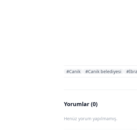
#Canik
#Canik belediyesi
#İbr
Yorumlar (0)
Henüz yorum yapılmamış.