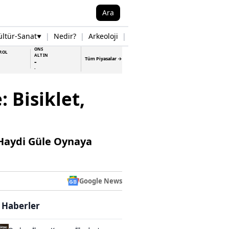
Ara
ültür-Sanat
|
Nedir?
|
Arkeoloji
|
Tarih
|
Samsun Haberleri
▼
▼
ONS
ROL
ALTIN
Tüm Piyasalar →
-
-
 Bisiklet,
“Haydi Güle Oynaya
Google News
i Haberler