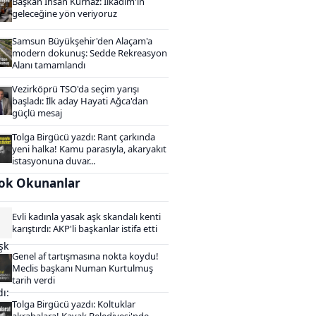
Başkan İhsan Kurnaz: İlkadım'ın
geleceğine yön veriyoruz
Samsun Büyükşehir'den Alaçam'a
modern dokunuş: Sedde Rekreasyon
Alanı tamamlandı
Vezirköprü TSO'da seçim yarışı
başladı: İlk aday Hayati Ağca'dan
güçlü mesaj
Tolga Birgücü yazdı: Rant çarkında
yeni halka! Kamu parasıyla, akaryakıt
istasyonuna duvar...
ok Okunanlar
Evli kadınla yasak aşk skandalı kenti
karıştırdı: AKP'li başkanlar istifa etti
Genel af tartışmasına nokta koydu!
Meclis başkanı Numan Kurtulmuş
tarih verdi
Tolga Birgücü yazdı: Koltuklar
akrabalara! Kavak Belediyesi'nde