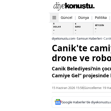
Güncel
|
Dünya
|
Politika
|
$
€
BİTCOİN
DOLAR
EURO
-
-
-
-
-
-
diyekonustu.com
>
Samsun Haberleri
>
Canik'te cami
drone ve robo
Canik Belediyesi’nin ço
Camiye Gel” projesinde 
15 Haziran 2026 15:58
Güncelleme: 19 Ha
Google Haberler'de diyekonustu.