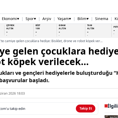
Ekonomi
|
Spor
|
Arşiv
|
Yaşam
|
Bilim
|
Sinema
|
K
▼
▼
▼
▼
ÇEYREK
BİST
GRAM
TAM
PET
ALTIN
100
ALTIN
ALTIN
-
-
-
-
-
-
-
-
-
-
Canik'te camiye gelen çocuklara hediye: Bisiklet, drone ve robot köpek verilecek...
ye gelen çocuklara hediye:
t köpek verilecek...
cukları ve gençleri hediyelerle buluşturduğu 
başvurular başladı.
ziran 2026 18:03
İlgil
com'u takip edin
Takip Et