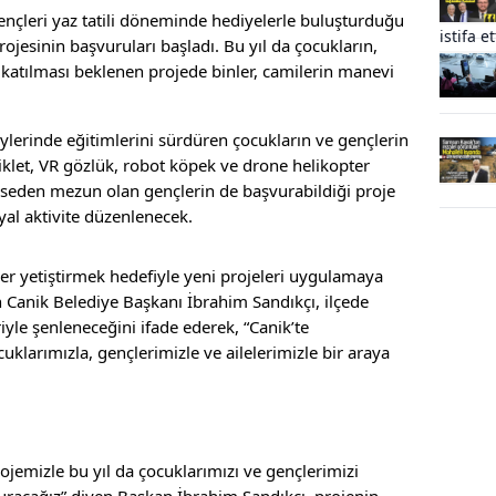
gençleri yaz tatili döneminde hediyelerle buluşturduğu
jesinin başvuruları başladı. Bu yıl da çocukların,
e katılması beklenen projede binler, camilerin manevi
zeylerinde eğitimlerini sürdüren çocukların ve gençlerin
siklet, VR gözlük, robot köpek ve drone helikopter
 liseden mezun olan gençlerin de başvurabildiği proje
yal aktivite düzenlenecek.
ler yetiştirmek hedefiyle yeni projeleri uygulamaya
 Canik Belediye Başkanı İbrahim Sandıkçı, ilçede
iyle şenleneceğini ifade ederek, “Canik’te
klarımızla, gençlerimizle ve ailelerimizle bir araya
jemizle bu yıl da çocuklarımızı ve gençlerimizi
turacağız” diyen Başkan İbrahim Sandıkçı, projenin