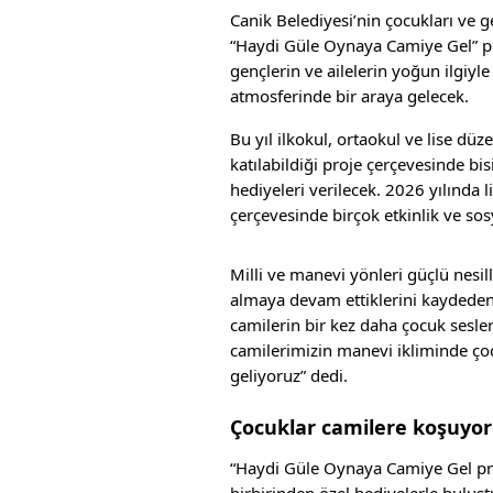
Canik Belediyesi’nin çocukları ve 
“Haydi Güle Oynaya Camiye Gel” pro
gençlerin ve ailelerin yoğun ilgiyl
atmosferinde bir araya gelecek.
Bu yıl ilkokul, ortaokul ve lise dü
katılabildiği proje çerçevesinde bi
hediyeleri verilecek. 2026 yılında
çerçevesinde birçok etkinlik ve sos
Milli ve manevi yönleri güçlü nesil
almaya devam ettiklerini kaydeden
camilerin bir kez daha çocuk sesler
camilerimizin manevi ikliminde çocu
geliyoruz” dedi.
Çocuklar camilere koşuyor
“Haydi Güle Oynaya Camiye Gel pro
birbirinden özel hediyelerle buluş