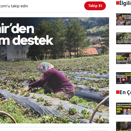
İlgil
com'u takip edin
Takip Et
En Ç