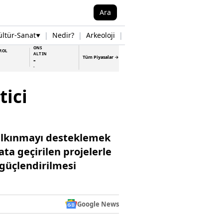
Ara
ültür-Sanat
|
Nedir?
|
Arkeoloji
|
Tarih
|
Samsun Haberleri
▼
▼
ONS
ROL
ALTIN
Tüm Piyasalar →
-
-
tici
kalkınmayı desteklemek
ata geçirilen projelerle
 güçlendirilmesi
Google News