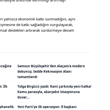
n yalnızca ekonomik katkı sunmadığını, aynı
işmesine de katkı sağladığını vurgulayarak,
ımsal destekleri artırarak sürdürmeye devam
eceğine
Samsun Büyükşehir'den Alaçam'a modern
dokunuş: Sedde Rekreasyon Alanı
tamamlandı
: İlk
Tolga Birgücü yazdı: Rant çarkında yeni halka!
Kamu parasıyla, akaryakıt istasyonuna
duvar...
ephanelik
Yeni Parti'ye ilk operasyon: İl başkanı