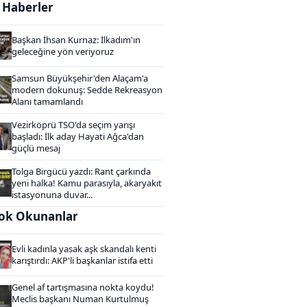
i Haberler
Başkan İhsan Kurnaz: İlkadım'ın
geleceğine yön veriyoruz
Samsun Büyükşehir'den Alaçam'a
modern dokunuş: Sedde Rekreasyon
Alanı tamamlandı
Vezirköprü TSO'da seçim yarışı
başladı: İlk aday Hayati Ağca'dan
güçlü mesaj
Tolga Birgücü yazdı: Rant çarkında
yeni halka! Kamu parasıyla, akaryakıt
istasyonuna duvar...
ok Okunanlar
Evli kadınla yasak aşk skandalı kenti
karıştırdı: AKP'li başkanlar istifa etti
Genel af tartışmasına nokta koydu!
Meclis başkanı Numan Kurtulmuş