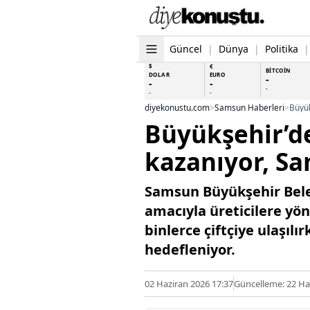
Güncel
|
Dünya
|
Politika
|
$
€
BİTCOİN
DOLAR
EURO
-
-
-
-
-
-
diyekonustu.com
>
Samsun Haberleri
>
Büyük
Büyükşehir’de
kazanıyor, Sa
Samsun Büyükşehir Beled
amacıyla üreticilere yön
binlerce çiftçiye ulaşıl
hedefleniyor.
02 Haziran 2026 17:37
Güncelleme: 22 Ha