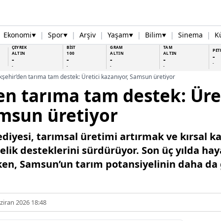
Ekonomi
|
Spor
|
Arşiv
|
Yaşam
|
Bilim
|
Sinema
|
K
▼
▼
▼
▼
ÇEYREK
BİST
GRAM
TAM
PET
ALTIN
100
ALTIN
ALTIN
-
-
-
-
-
-
-
-
-
-
şehir’den tarıma tam destek: Üretici kazanıyor, Samsun üretiyor
n tarıma tam destek: Üre
msun üretiyor
iyesi, tarımsal üretimi artırmak ve kırsal 
elik desteklerini sürdürüyor. Son üç yılda hay
ırken, Samsun’un tarım potansiyelinin daha da
ziran 2026 18:48