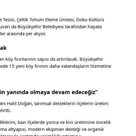
e Tesisi, Çeltik Tohum Eleme Ünitesi, Doku Kültürü
uvarı da Büyükşehir Belediyesi tarafından hayata
er arasında yer alıyor.
cak
an köy fırınlarının sayısı da artırılacak. Büyükşehir
ilçede 15 yeni köy fırınını daha vatandaşların hizmetine
zin yanında olmaya devam edeceğiz”
 Halit Doğan, tarımsal desteklerin ilçelerin üretim
irtti.
klerini, bazı ilçelerde yonca ve kivi üretimine öncelik
lama altyapısı, modern ekipman desteği ve organik
ılmasıyla üretimde verimliliği artırmayı