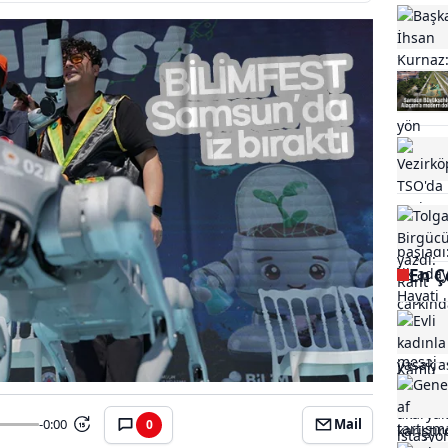
En Ç
-0:00
Mail
0
15