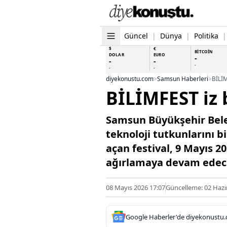
Güncel
|
Dünya
|
Politika
|
$
€
BİTCOİN
DOLAR
EURO
-
-
-
-
-
-
diyekonustu.com
>
Samsun Haberleri
>
BİLİM
BİLİMFEST iz 
Samsun Büyükşehir Beled
teknoloji tutkunlarını b
açan festival, 9 Mayıs 20
ağırlamaya devam edec
08 Mayıs 2026 17:07
Güncelleme: 02 Hazi
Google Haberler'de diyekonustu.