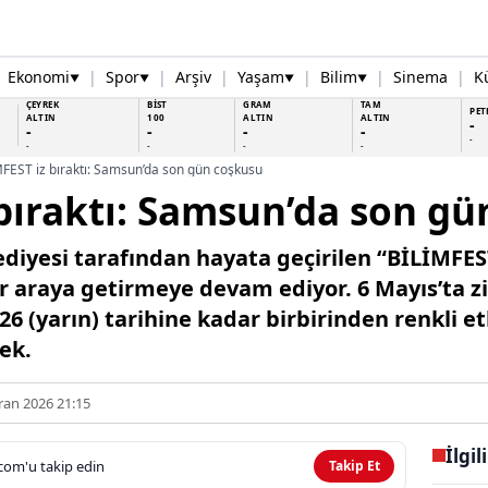
Ekonomi
|
Spor
|
Arşiv
|
Yaşam
|
Bilim
|
Sinema
|
K
▼
▼
▼
▼
ÇEYREK
BİST
GRAM
TAM
PET
ALTIN
100
ALTIN
ALTIN
-
-
-
-
-
-
-
-
-
-
FEST iz bıraktı: Samsun’da son gün coşkusu
bıraktı: Samsun’da son g
iyesi tarafından hayata geçirilen “BİLİMFES
ir araya getirmeye devam ediyor. 6 Mayıs’ta zi
26 (yarın) tarihine kadar birbirinden renkli et
ek.
ran 2026 21:15
İlgil
com'u takip edin
Takip Et