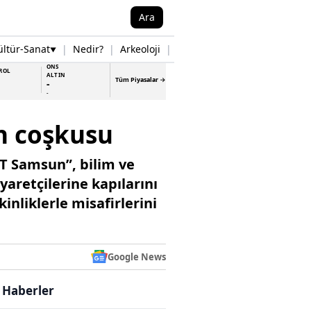
Ara
ültür-Sanat
|
Nedir?
|
Arkeoloji
|
Tarih
|
Samsun Haberleri
▼
▼
ONS
ROL
ALTIN
Tüm Piyasalar →
-
-
ün coşkusu
T Samsun”, bilim ve
yaretçilerine kapılarını
kinliklerle misafirlerini
Google News
i Haberler