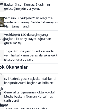
Başkan İhsan Kurnaz: İlkadım'ın
geleceğine yön veriyoruz
Samsun Büyükşehir'den Alaçam'a
modern dokunuş: Sedde Rekreasyon
Alanı tamamlandı
Vezirköprü TSO'da seçim yarışı
başladı: İlk aday Hayati Ağca'dan
güçlü mesaj
Tolga Birgücü yazdı: Rant çarkında
yeni halka! Kamu parasıyla, akaryakıt
istasyonuna duvar...
ok Okunanlar
Evli kadınla yasak aşk skandalı kenti
karıştırdı: AKP'li başkanlar istifa etti
Genel af tartışmasına nokta koydu!
Meclis başkanı Numan Kurtulmuş
tarih verdi
Tolga Birgücü yazdı: Koltuklar