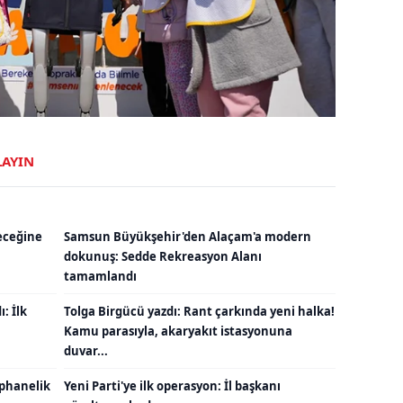
LAYIN
eceğine
Samsun Büyükşehir'den Alaçam'a modern
dokunuş: Sedde Rekreasyon Alanı
tamamlandı
: İlk
Tolga Birgücü yazdı: Rant çarkında yeni halka!
Kamu parasıyla, akaryakıt istasyonuna
duvar...
ephanelik
Yeni Parti'ye ilk operasyon: İl başkanı