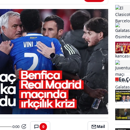
En Ç
-0:00
Mail
0
15