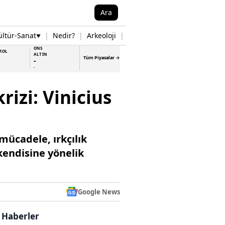
Ara
ültür-Sanat
|
Nedir?
|
Arkeoloji
|
Tarih
|
Samsun Haberleri
▼
▼
ONS
ROL
ALTIN
Tüm Piyasalar →
-
-
rizi: Vinicius
mücadele, ırkçılık
 kendisine yönelik
Google News
i Haberler