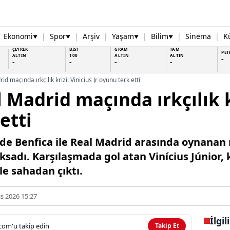
Ekonomi
|
Spor
|
Arşiv
|
Yaşam
|
Bilim
|
Sinema
|
K
▼
▼
▼
▼
ÇEYREK
BİST
GRAM
TAM
PET
ALTIN
100
ALTIN
ALTIN
-
-
-
-
-
-
-
-
-
-
d maçında ırkçılık krizi: Vinicius Jr oyunu terk etti
 Madrid maçında ırkçılık k
etti
de Benfica ile Real Madrid arasında oynanan 
ksadı. Karşılaşmada gol atan Vinícius Júnior,
le sahadan çıktı.
s 2026 15:27
İlgil
com'u takip edin
Takip Et