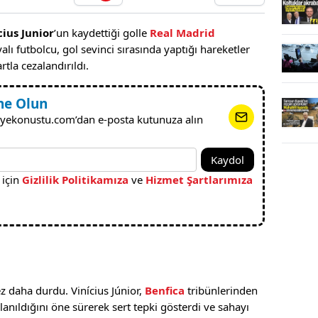
cius Junior
’un kaydettiği golle
Real Madrid
lı futbolcu, gol sevinci sırasında yaptığı hareketler
tla cezalandırıldı.
ne Olun
yekonustu.com’dan e-posta kutunuza alın
Kaydol
 için
Gizlilik Politikamıza
ve
Hizmet Şartlarımıza
z daha durdu. Vinícius Júnior,
Benfica
tribünlerinden
lanıldığını öne sürerek sert tepki gösterdi ve sahayı