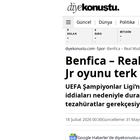
Güncel
|
Dünya
|
Politika
|
$
€
BİTCOİN
DOLAR
EURO
-
-
-
-
-
-
diyekonustu.com
>
Spor
>
Benfica – Real Madri
Benfica – Real
Jr oyunu terk 
UEFA Şampiyonlar Ligi’n
iddiaları nedeniyle dura
tezahüratlar gerekçesiy
18 Şubat 2026 00:30
Güncelleme: 31 Mayı
Google Haberler'de diyekonustu.