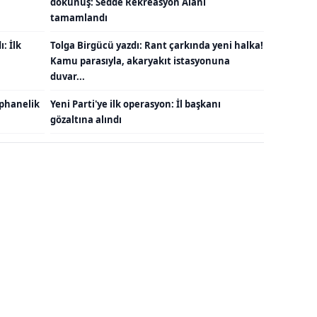
dokunuş: Sedde Rekreasyon Alanı
tamamlandı
: İlk
Tolga Birgücü yazdı: Rant çarkında yeni halka!
Kamu parasıyla, akaryakıt istasyonuna
duvar...
ephanelik
Yeni Parti'ye ilk operasyon: İl başkanı
gözaltına alındı