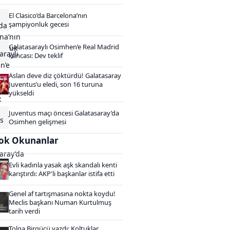
El Clasico’da Barcelona’nın
şampiyonluk gecesi
Galatasaraylı Osimhen’e Real Madrid
kancası: Dev teklif
Aslan deve diz çöktürdü! Galatasaray
Juventus’u eledi, son 16 turuna
yükseldi
Juventus maçı öncesi Galatasaray’da
Osimhen gelişmesi
ok Okunanlar
Evli kadınla yasak aşk skandalı kenti
karıştırdı: AKP'li başkanlar istifa etti
Genel af tartışmasına nokta koydu!
Meclis başkanı Numan Kurtulmuş
tarih verdi
Tolga Birgücü yazdı: Koltuklar