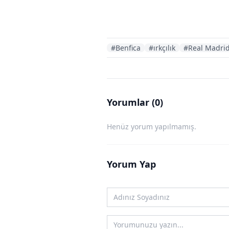
#Benfica
#ırkçılık
#Real Madri
Yorumlar (0)
Henüz yorum yapılmamış.
Yorum Yap