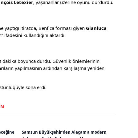
ançois Letexier
, yaşananlar üzerine oyunu durdurdu.
e yaptığı itirazda, Benfica forması giyen
Gianluca
 ifadesini kullandığını aktardı.
0 dakika boyunca durdu. Güvenlik önlemlerinin
yarıların yapılmasının ardından karşılaşma yeniden
üstünlüğüyle sona erdi.
IN
eceğine
Samsun Büyükşehir'den Alaçam'a modern