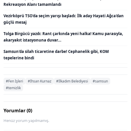
Rekreasyon Alanı tamamlandı
Vezirköprü TSO'da seçim yarışı başladı: İlk aday Hayati Ağca'dan
güçlü mesaj
Tolga Birgücü yazdı: Rant çarkında yeni halka! Kamu parasıyla,
akaryakıt istasyonuna duvar...
Samsun'da silah ticaretine darbe! Cephanelik gibi, KOM
tepelerine bindi
#Fen İşleri
#İhsan Kurnaz
#İlkadım Belediyesi
#samsun
#temizlik
Yorumlar (0)
Henüz yorum yapılmamış.