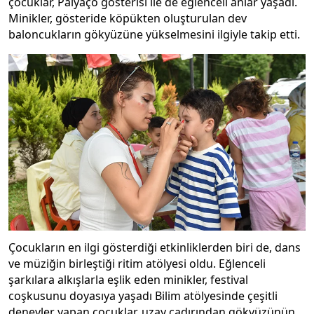
çocuklar, Palyaço gösterisi ile de eğlenceli anlar yaşadı.
Minikler, gösteride köpükten oluşturulan dev
baloncukların gökyüzüne yükselmesini ilgiyle takip etti.
Çocukların en ilgi gösterdiği etkinliklerden biri de, dans
ve müziğin birleştiği ritim atölyesi oldu. Eğlenceli
şarkılara alkışlarla eşlik eden minikler, festival
coşkusunu doyasıya yaşadı Bilim atölyesinde çeşitli
deneyler yapan çocuklar, uzay çadırından gökyüzünün