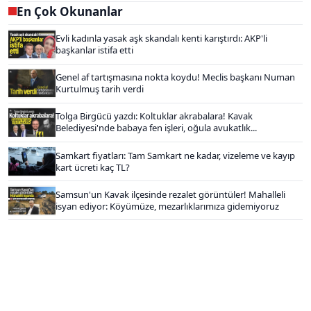
En Çok Okunanlar
Evli kadınla yasak aşk skandalı kenti karıştırdı: AKP'li
başkanlar istifa etti
Genel af tartışmasına nokta koydu! Meclis başkanı Numan
Kurtulmuş tarih verdi
Tolga Birgücü yazdı: Koltuklar akrabalara! Kavak
Belediyesi'nde babaya fen işleri, oğula avukatlık...
Samkart fiyatları: Tam Samkart ne kadar, vizeleme ve kayıp
kart ücreti kaç TL?
Samsun'un Kavak ilçesinde rezalet görüntüler! Mahalleli
isyan ediyor: Köyümüze, mezarlıklarımıza gidemiyoruz