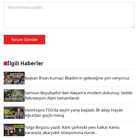
Yorum Gönder
İlgili Haberler
Başkan İhsan Kurnaz: İlkadım'ın geleceğine yön veriyoruz
Samsun Büyükşehir'den Alaçam'a modern dokunuş: Sedde
Rekreasyon Alanı tamamlandı
Vezirköprü TSO'da seçim yarışı başladı: İlk aday Hayati
Ağca'dan güçlü mesaj
Tolga Birgücü yazdı: Rant çarkında yeni halka! Kamu
parasıyla, akaryakıt istasyonuna duvar...