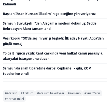
kalmadı
Başkan İhsan Kurnaz: İlkadım'ın geleceğine yön veriyoruz
Samsun Büyükşehir'den Alaçam'a modern dokunuş: Sedde
Rekreasyon Alanı tamamlandı
Vezirköprü TSO'da seçim yarışı başladı: İlk aday Hayati Ağca'dan
güçlü mesaj
Tolga Birgücü yazdı: Rant çarkında yeni halka! Kamu parasıyla,
akaryakıt istasyonuna duvar...
Samsun'da silah ticaretine darbe! Cephanelik gibi, KOM
tepelerine bindi
#Atafest
#Atakum
#atakum belediyesi
#samsun
#Suat Yıldız
#Serhat Tükel