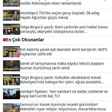
Sedde Rekreasyon Alanı tamamlandı
Vezirköprü TSO'da seçim yarışı başladı: İlk aday
Hayati Ağca'dan güçlü mesaj
Tolga Birgücü yazdı: Rant çarkında yeni halka! Kamu
parasıyla, akaryakıt istasyonuna duvar...
En Çok Okunanlar
Evli kadınla yasak aşk skandalı kenti karıştırdı: AKP'li
başkanlar istifa etti
Genel af tartışmasına nokta koydu! Meclis başkanı
Numan Kurtulmuş tarih verdi
Tolga Birgücü yazdı: Koltuklar akrabalara! Kavak
Belediyesi'nde babaya fen işleri, oğula avukatlık...
Samkart fiyatları: Tam Samkart ne kadar, vizeleme ve
kayıp kart ücreti kaç TL?
Samsun'un Kavak ilçesinde rezalet görüntüler!
Mahalleli isyan ediyor: Köyümüze, mezarlıklarımıza