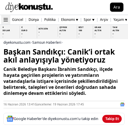
Ara
Güncel
|
Dünya
|
Politika
|
Ekonomi
|
Spor
|
Arşiv
|
Yaşam
▼
▼
▼
$
€
ÇEYREK
BİST
GRAM
TAM
BİTCOİN
DOLAR
EURO
ALTIN
100
ALTIN
ALTIN
-
-
-
-
-
-
-
-
-
-
-
-
-
-
diyekonustu.com
>
Samsun Haberleri
>
Başkan Sandıkçı: Canik’i ortak
akıl anlayışıyla yönetiyoruz
Canik Belediye Başkanı İbrahim Sandıkçı, ilçede
hayata geçirilen projelerin ve yatırımların
vatandaşlarla istişare içerisinde şekillendirildiğini
belirterek, talepleri ve önerileri doğrudan sahada
dinlemeye devam ettiklerini söyledi.
16 Haziran 2026 13:41
Güncelleme: 19 Haziran 2026 17:45
Google Haberler'de diyekonustu.com'u takip edin
Takip Et