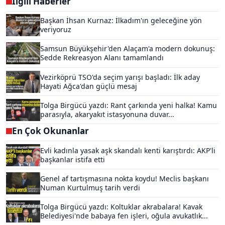
İlgili Haberler
Başkan İhsan Kurnaz: İlkadım'ın geleceğine yön
veriyoruz
Samsun Büyükşehir'den Alaçam'a modern dokunuş:
Sedde Rekreasyon Alanı tamamlandı
Vezirköprü TSO'da seçim yarışı başladı: İlk aday
Hayati Ağca'dan güçlü mesaj
Tolga Birgücü yazdı: Rant çarkında yeni halka! Kamu
parasıyla, akaryakıt istasyonuna duvar...
En Çok Okunanlar
Evli kadınla yasak aşk skandalı kenti karıştırdı: AKP'li
başkanlar istifa etti
Genel af tartışmasına nokta koydu! Meclis başkanı
Numan Kurtulmuş tarih verdi
Tolga Birgücü yazdı: Koltuklar akrabalara! Kavak
Belediyesi'nde babaya fen işleri, oğula avukatlık...