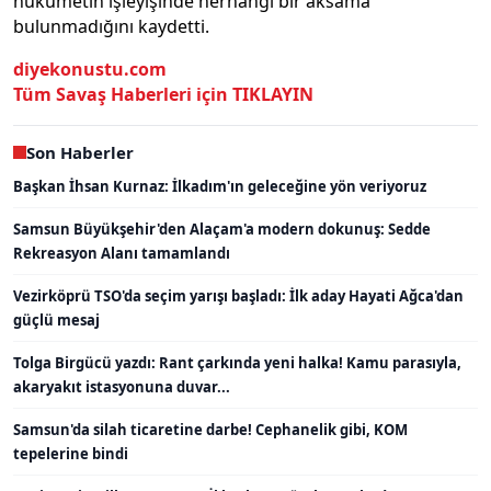
hükümetin işleyişinde herhangi bir aksama
bulunmadığını kaydetti.
diyekonustu.com
Tüm Savaş Haberleri için TIKLAYIN
Son Haberler
Başkan İhsan Kurnaz: İlkadım'ın geleceğine yön veriyoruz
Samsun Büyükşehir'den Alaçam'a modern dokunuş: Sedde
Rekreasyon Alanı tamamlandı
Vezirköprü TSO'da seçim yarışı başladı: İlk aday Hayati Ağca'dan
güçlü mesaj
Tolga Birgücü yazdı: Rant çarkında yeni halka! Kamu parasıyla,
akaryakıt istasyonuna duvar...
Samsun'da silah ticaretine darbe! Cephanelik gibi, KOM
tepelerine bindi