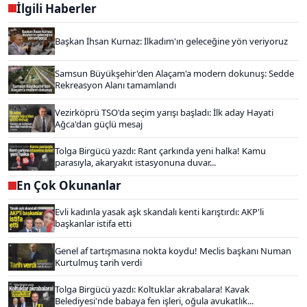
İlgili Haberler
Başkan İhsan Kurnaz: İlkadım'ın geleceğine yön veriyoruz
Samsun Büyükşehir'den Alaçam'a modern dokunuş: Sedde
Rekreasyon Alanı tamamlandı
Vezirköprü TSO'da seçim yarışı başladı: İlk aday Hayati
Ağca'dan güçlü mesaj
Tolga Birgücü yazdı: Rant çarkında yeni halka! Kamu
parasıyla, akaryakıt istasyonuna duvar...
En Çok Okunanlar
Evli kadınla yasak aşk skandalı kenti karıştırdı: AKP'li
başkanlar istifa etti
Genel af tartışmasına nokta koydu! Meclis başkanı Numan
Kurtulmuş tarih verdi
Tolga Birgücü yazdı: Koltuklar akrabalara! Kavak
Belediyesi'nde babaya fen işleri, oğula avukatlık...