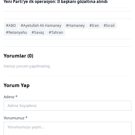
Yeni Parti'ye ilk operasyon: İl başkanı gözaltına alındı
#ABD
#Ayetullah Ali Hamaney
#Hamaney
#İran
#İsrail
#Netanyahu
#Savaş
#Tahran
Yorumlar (0)
Henüz yorum yapılmamış.
Yorum Yap
Adınız *
Yorumunuz *