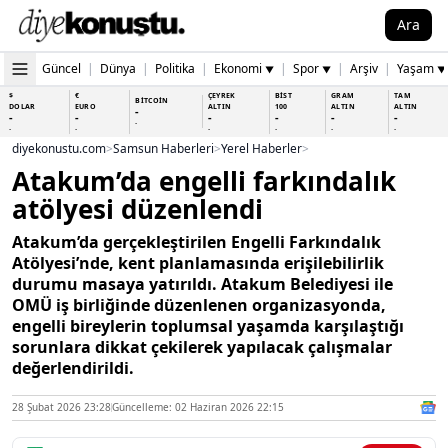
Ara
Güncel
|
Dünya
|
Politika
|
Ekonomi
|
Spor
|
Arşiv
|
Yaşam
▼
▼
▼
$
€
ÇEYREK
BİST
GRAM
TAM
BİTCOİN
DOLAR
EURO
ALTIN
100
ALTIN
ALTIN
-
-
-
-
-
-
-
-
-
-
-
-
-
-
diyekonustu.com
>
Samsun Haberleri
>
Yerel Haberler
>
Atakum’da engelli farkındalık
atölyesi düzenlendi
Atakum’da gerçekleştirilen Engelli Farkındalık
Atölyesi’nde, kent planlamasında erişilebilirlik
durumu masaya yatırıldı. Atakum Belediyesi ile
OMÜ iş birliğinde düzenlenen organizasyonda,
engelli bireylerin toplumsal yaşamda karşılaştığı
sorunlara dikkat çekilerek yapılacak çalışmalar
değerlendirildi.
28 Şubat 2026 23:28
Güncelleme: 02 Haziran 2026 22:15