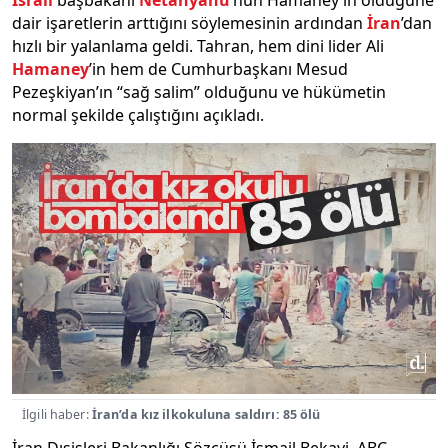
dair işaretlerin arttığını söylemesinin ardından
İran
’dan
hızlı bir yalanlama geldi. Tahran, hem dini lider Ali
Hamaney
’in hem de Cumhurbaşkanı Mesud
Pezeşkiyan’ın “sağ salim” olduğunu ve hükümetin
normal şekilde çalıştığını açıkladı.
İlgili haber:
İran’da kız ilkokuluna saldırı: 85 ölü
İran Dışişleri Bakanlığı Sözcüsü İsmail Bekayi, ABC