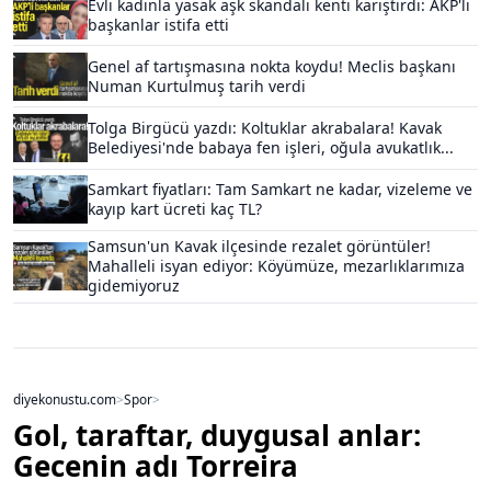
Evli kadınla yasak aşk skandalı kenti karıştırdı: AKP'li
başkanlar istifa etti
Genel af tartışmasına nokta koydu! Meclis başkanı
Numan Kurtulmuş tarih verdi
Tolga Birgücü yazdı: Koltuklar akrabalara! Kavak
Belediyesi'nde babaya fen işleri, oğula avukatlık...
Samkart fiyatları: Tam Samkart ne kadar, vizeleme ve
kayıp kart ücreti kaç TL?
Samsun'un Kavak ilçesinde rezalet görüntüler!
Mahalleli isyan ediyor: Köyümüze, mezarlıklarımıza
gidemiyoruz
diyekonustu.com
>
Spor
>
Gol, taraftar, duygusal anlar:
Gecenin adı Torreira