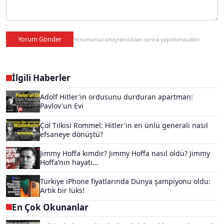
Yorum Gönder
Yorumunuz onaylandıktan sonra yayınlanacaktır.
İlgili Haberler
Adolf Hitler'in ordusunu durduran apartman:
Pavlov'un Evi
Çöl Tilkisi Rommel: Hitler'in en ünlü generali nasıl
efsaneye dönüştü?
Jimmy Hoffa kimdir? Jimmy Hoffa nasıl öldü? Jimmy
Hoffa’nın hayatı…
Türkiye iPhone fiyatlarında Dünya şampiyonu oldu:
Artık bir lüks!
En Çok Okunanlar