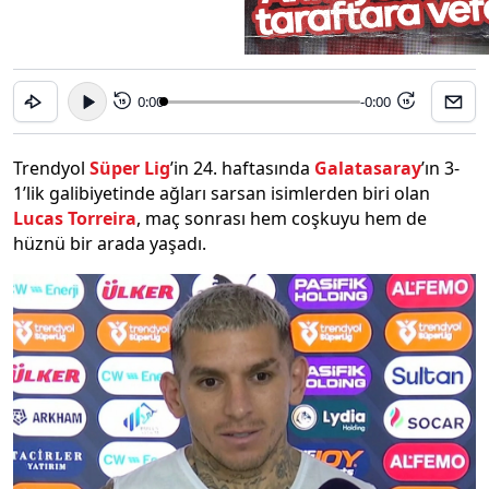
0:00
-0:00
15
15
Trendyol
Süper Lig
’in 24. haftasında
Galatasaray
’ın 3-
1’lik galibiyetinde ağları sarsan isimlerden biri olan
Lucas Torreira
, maç sonrası hem coşkuyu hem de
hüznü bir arada yaşadı.