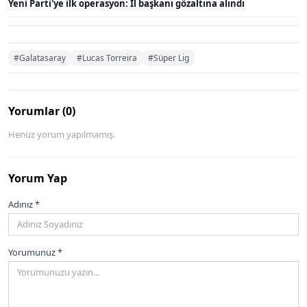
Yeni Parti'ye ilk operasyon: İl başkanı gözaltına alındı
#Galatasaray
#Lucas Torreira
#Süper Lig
Yorumlar (0)
Henüz yorum yapılmamış.
Yorum Yap
Adınız *
Yorumunuz *