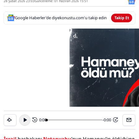
28 Şubat 2026 23:03
Güncelleme: 01 Haziran 2026 15:51
Google Haberler'de diyekonustu.com'u takip edin
Takip Et
0:00
-0:00
15
15
İsrail
başbakanı
Netanyahu
’nun Hamaney’in öldüğüne