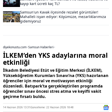
kayıp kart ücreti kaç TL?
Samsun'un Kavak ilçesinde rezalet görüntüler!
Mahalleli isyan ediyor: Köyümüze, mezarlıklarımıza
gidemiyoruz
diyekonustu.com
>
Samsun Haberleri
>
İLKEM’den YKS adaylarına moral
etkinliği
İlkadım Belediyesi Etüt ve Eğitim Merkezi (İLKEM),
Yükseköğretim Kurumları Sınavı’na (YKS) hazırlanan
öğrenciler için moral ve motivasyon etkinliği
düzenledi. Batıpark’ta gerçekleştirilen programda
öğrenciler sınav öncesi stres atma ve keyifli vakit
geçirme fırsatı buldu.
14 Haziran 2026 13:31
Güncelleme: 22 Haziran 2026 18:48