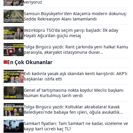
veriyoruz
Samsun Büyükşehir'den Alaçam'a modern dokunuş:
Sedde Rekreasyon Alanı tamamlandı
Vezirköprü TSO'da seçim yarışı başladı: İlk aday
Hayati Ağca'dan güçlü mesaj
Tolga Birgücü yazdı: Rant çarkında yeni halka! Kamu
parasıyla, akaryakıt istasyonuna duvar...
En Çok Okunanlar
Evli kadınla yasak aşk skandalı kenti karıştırdı: AKP'li
başkanlar istifa etti
Genel af tartışmasına nokta koydu! Meclis başkanı
Numan Kurtulmuş tarih verdi
Tolga Birgücü yazdı: Koltuklar akrabalara! Kavak
Belediyesi'nde babaya fen işleri, oğula avukatlık...
Samkart fiyatları: Tam Samkart ne kadar, vizeleme ve
kayıp kart ücreti kaç TL?