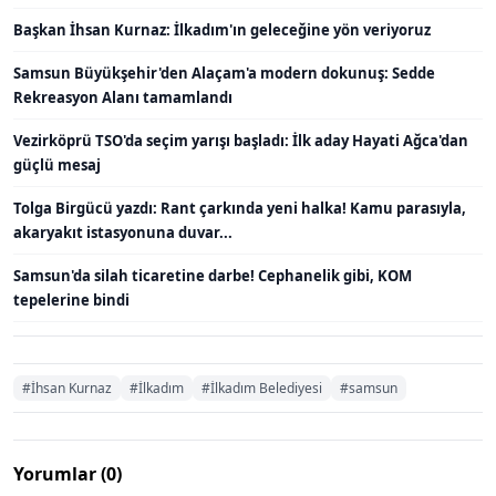
Başkan İhsan Kurnaz: İlkadım'ın geleceğine yön veriyoruz
Samsun Büyükşehir'den Alaçam'a modern dokunuş: Sedde
Rekreasyon Alanı tamamlandı
Vezirköprü TSO'da seçim yarışı başladı: İlk aday Hayati Ağca'dan
güçlü mesaj
Tolga Birgücü yazdı: Rant çarkında yeni halka! Kamu parasıyla,
akaryakıt istasyonuna duvar...
Samsun'da silah ticaretine darbe! Cephanelik gibi, KOM
tepelerine bindi
#İhsan Kurnaz
#İlkadım
#İlkadım Belediyesi
#samsun
Yorumlar (0)