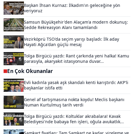
Başkan İhsan Kurnaz: İlkadım'ın geleceğine yön
veriyoruz
Samsun Büyükşehir'den Alaçam'a modern dokunuş:
Sedde Rekreasyon Alanı tamamlandı
Vezirköprü TSO'da seçim yarışı başladı: İlk aday
Hayati Ağca'dan güçlü mesaj
Tolga Birgücü yazdı: Rant çarkında yeni halka! Kamu
parasıyla, akaryakıt istasyonuna duvar...
En Çok Okunanlar
Evli kadınla yasak aşk skandalı kenti karıştırdı: AKP'li
başkanlar istifa etti
Genel af tartışmasına nokta koydu! Meclis başkanı
Numan Kurtulmuş tarih verdi
Tolga Birgücü yazdı: Koltuklar akrabalara! Kavak
Belediyesi'nde babaya fen işleri, oğula avukatlık...
Samkart fiyatları: Tam Samkart ne kadar, vizeleme ve