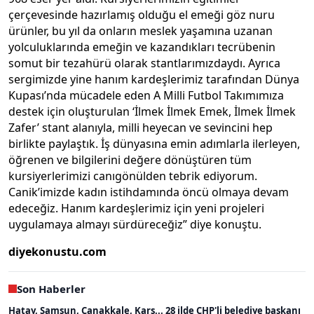
çerçevesinde hazırlamış olduğu el emeği göz nuru
ürünler, bu yıl da onların meslek yaşamına uzanan
yolculuklarında emeğin ve kazandıkları tecrübenin
somut bir tezahürü olarak stantlarımızdaydı. Ayrıca
sergimizde yine hanım kardeşlerimiz tarafından Dünya
Kupası’nda mücadele eden A Milli Futbol Takımımıza
destek için oluşturulan ‘İlmek İlmek Emek, İlmek İlmek
Zafer’ stant alanıyla, milli heyecan ve sevincini hep
birlikte paylaştık. İş dünyasına emin adımlarla ilerleyen,
öğrenen ve bilgilerini değere dönüştüren tüm
kursiyerlerimizi canıgönülden tebrik ediyorum.
Canik’imizde kadın istihdamında öncü olmaya devam
edeceğiz. Hanım kardeşlerimiz için yeni projeleri
uygulamaya almayı sürdüreceğiz” diye konuştu.
diyekonustu.com
Son Haberler
Hatay, Samsun, Çanakkale, Kars... 28 ilde CHP'li belediye başkanı