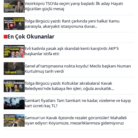
Vezirköprü TSO'da seçim yarışı başladı: İlk aday Hayati
Ağca'dan güçlü mesaj
Tolga Birgücü yazdı: Rant çarkında yeni halka! Kamu
parasıyla, akaryakıt istasyonuna duvar...
En Çok Okunanlar
Evli kadınla yasak aşk skandalı kenti karıştırdı: AKP'li
başkanlar istifa etti
Genel af tartışmasına nokta koydu! Meclis başkanı Numan
Kurtulmuş tarih verdi
Tolga Birgücü yazdı: Koltuklar akrabalara! Kavak
Belediyesi'nde babaya fen işleri, oğula avukatlık...
Samkart fiyatları: Tam Samkart ne kadar, vizeleme ve kayıp
kart ücreti kaç TL?
Samsun'un Kavak ilçesinde rezalet görüntüler! Mahalleli
isyan ediyor: Köyümüze, mezarlıklarımıza gidemiyoruz