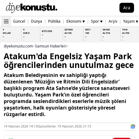
Ara
Güncel
|
Dünya
|
Politika
|
Ekonomi
|
Spor
|
Arşiv
|
Yaşam
▼
▼
▼
$
€
ÇEYREK
BİST
GRAM
TAM
BİTCOİN
DOLAR
EURO
ALTIN
100
ALTIN
ALTIN
-
-
-
-
-
-
-
-
-
-
-
-
-
-
diyekonustu.com
>
Samsun Haberleri
>
Atakum'da Engelsiz Yaşam Park
öğrencilerinden unutulmaz gece
Atakum Belediyesinin ev sahipliği yaptığı
düzenlenen ‘Müziğin ve Ritmin Dili Engelsizdir’
başlıklı program Ata Sahne’de yüzlerce sanatseveri
buluşturdu. Yaşam Park’ın özel öğrencileri
programda seslendirdikleri eserlerle müzik şöleni
yaşatırken, halk oyunları gösterisiyle yöresel
rüzgarlar estirdi.
14 Haziran 2026 14:13
Güncelleme: 19 Haziran 2026 21:15