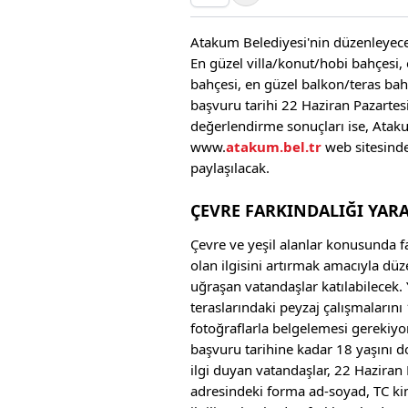
Atakum Belediyesi'nin düzenleyece
En güzel villa/konut/hobi bahçesi, 
bahçesi, en güzel balkon/teras ba
başvuru tarihi 22 Haziran Pazartes
değerlendirme sonuçları ise, Ata
www.
atakum.bel.tr
web sitesind
paylaşılacak.
ÇEVRE FARKINDALIĞI YAR
Çevre ve yeşil alanlar konusunda fa
olan ilgisini artırmak amacıyla d
uğraşan vatandaşlar katılabilecek.
teraslarındaki peyzaj çalışmaların
fotoğraflarla belgelemesi gerekiyor.
başvuru tarihine kadar 18 yaşını 
ilgi duyan vatandaşlar, 22 Hazira
adresindeki forma ad-soyad, TC kim