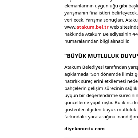
elemanlarının uygunluğu gibi başl
yarışmanın finalistleri belirleyecek
verilecek. Yarışma sonuçları, Ata
www.
atakum.bel.tr
web sitesind
hakkında Atakum Belediyesinin 444
numaralarından bilgi alınabilir.
“BÜYÜK MUTLULUK DUYU
Atakum Belediyesi tarafından yarış
açıklamada “Son dönemde ilimiz ge
hazırlık süreçlerini etkilemesi nede
bahçelerin gelişim sürecinin sağl
uygun bir değerlendirme sürecinin
güncelleme yapılmıştır. Bu ikinci 
gösterilen ilgiden büyük mutluluk
farkındalık yaratacağına inandığım
diyekonustu.com