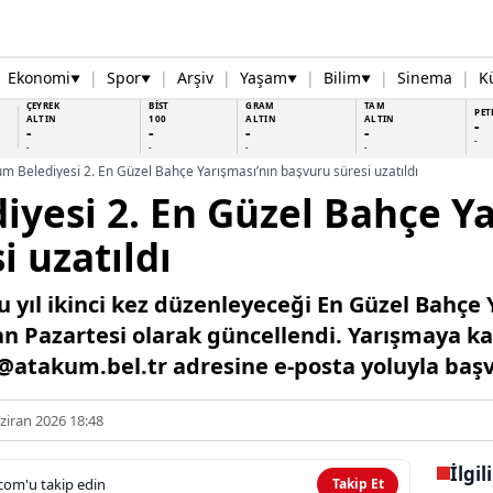
Ekonomi
|
Spor
|
Arşiv
|
Yaşam
|
Bilim
|
Sinema
|
K
▼
▼
▼
▼
ÇEYREK
BİST
GRAM
TAM
PET
ALTIN
100
ALTIN
ALTIN
-
-
-
-
-
-
-
-
-
-
m Belediyesi 2. En Güzel Bahçe Yarışması’nın başvuru süresi uzatıldı
yesi 2. En Güzel Bahçe Ya
i uzatıldı
 yıl ikinci kez düzenleyeceği En Güzel Bahçe 
ran Pazartesi olarak güncellendi. Yarışmaya k
atakum.bel.tr adresine e-posta yoluyla başvu
ziran 2026 18:48
İlgil
com'u takip edin
Takip Et