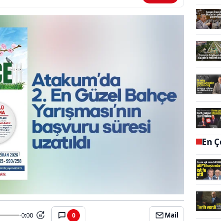
En Ç
-0:00
Mail
0
15