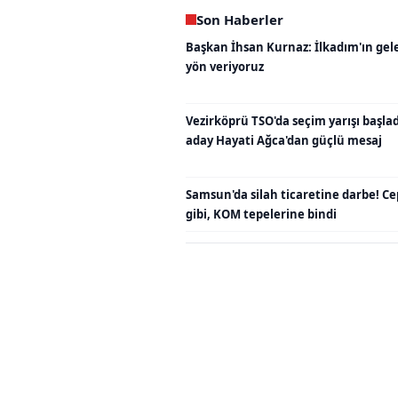
Son Haberler
Başkan İhsan Kurnaz: İlkadım'ın gel
yön veriyoruz
Vezirköprü TSO'da seçim yarışı başladı
aday Hayati Ağca'dan güçlü mesaj
Samsun'da silah ticaretine darbe! C
gibi, KOM tepelerine bindi