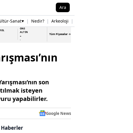
Ara
ültür-Sanat
|
Nedir?
|
Arkeoloji
|
Tarih
|
Samsun Haberleri
▼
▼
ONS
ROL
ALTIN
Tüm Piyasalar →
-
-
rışması’nın
Yarışması’nın son
atılmak isteyen
ru yapabilirler.
Google News
i Haberler