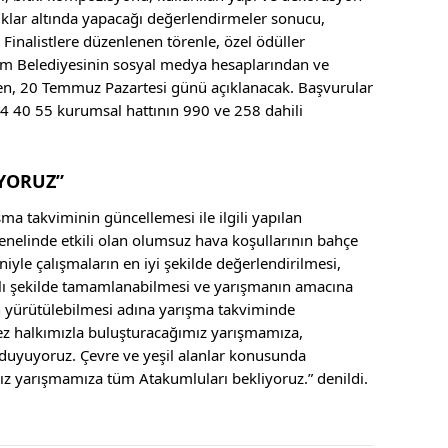
ıklar altında yapacağı değerlendirmeler sonucu,
. Finalistlere düzenlenen törenle, özel ödüller
kum Belediyesinin sosyal medya hesaplarından ve
en, 20 Temmuz Pazartesi günü açıklanacak. Başvurular
 40 55 kurumsal hattının 990 ve 258 dahili
YORUZ”
ma takviminin güncellemesi ile ilgili yapılan
nelinde etkili olan olumsuz hava koşullarının bahçe
niyle çalışmaların en iyi şekilde değerlendirilmesi,
ıklı şekilde tamamlanabilmesi ve yarışmanın amacına
 yürütülebilmesi adına yarışma takviminde
kez halkımızla buluşturacağımız yarışmamıza,
 duyuyoruz. Çevre ve yeşil alanlar konusunda
ız yarışmamıza tüm Atakumluları bekliyoruz.” denildi.