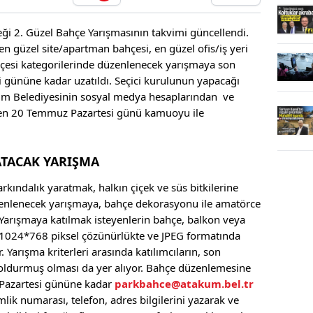
ği 2. Güzel Bahçe Yarışmasının takvimi güncellendi.
en güzel site/apartman bahçesi, en güzel ofis/iş yeri
hçesi kategorilerinde düzenlenecek yarışmaya son
i gününe kadar uzatıldı. Seçici kurulunun yapacağı
kum Belediyesinin sosyal medya hesaplarından ve
en 20 Temmuz Pazartesi günü kamuoyu ile
ATACAK YARIŞMA
rkındalık yaratmak, halkın çiçek ve süs bitkilerine
üzenlenecek yarışmaya, bahçe dekorasyonu ile amatörce
 Yarışmaya katılmak isteyenlerin bahçe, balkon veya
ı 1024*768 piksel çözünürlükte ve JPEG formatında
 Yarışma kriterleri arasında katılımcıların, son
doldurmuş olması da yer alıyor. Bahçe düzenlemesine
n Pazartesi gününe kadar
parkbahce@atakum.bel.tr
lik numarası, telefon, adres bilgilerini yazarak ve