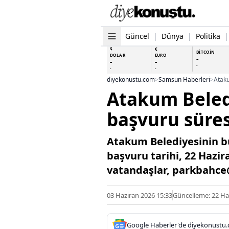
Güncel
|
Dünya
|
Politika
|
$
€
BİTCOİN
DOLAR
EURO
-
-
-
-
-
-
diyekonustu.com
>
Samsun Haberleri
>
Ataku
Atakum Beledi
başvuru süres
Atakum Belediyesinin bu
başvuru tarihi, 22 Hazi
vatandaşlar, parkbahce@
03 Haziran 2026 15:33
Güncelleme: 22 Ha
Google Haberler'de diyekonustu.