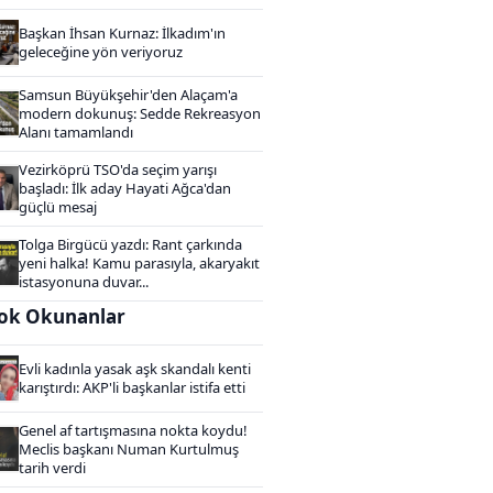
Başkan İhsan Kurnaz: İlkadım'ın
geleceğine yön veriyoruz
Samsun Büyükşehir'den Alaçam'a
modern dokunuş: Sedde Rekreasyon
Alanı tamamlandı
Vezirköprü TSO'da seçim yarışı
başladı: İlk aday Hayati Ağca'dan
güçlü mesaj
Tolga Birgücü yazdı: Rant çarkında
yeni halka! Kamu parasıyla, akaryakıt
istasyonuna duvar...
ok Okunanlar
Evli kadınla yasak aşk skandalı kenti
karıştırdı: AKP'li başkanlar istifa etti
Genel af tartışmasına nokta koydu!
Meclis başkanı Numan Kurtulmuş
tarih verdi