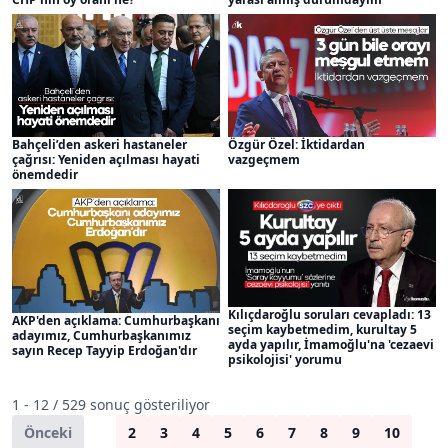
Bahçeli’den askeri hastaneler
Özgür Özel: İktidardan
çağrısı: Yeniden açılması hayati
vazgeçmem
önemdedir
Kılıçdaroğlu soruları cevapladı: 13
AKP'den açıklama: Cumhurbaşkanı
seçim kaybetmedim, kurultay 5
adayımız, Cumhurbaşkanımız
ayda yapılır, İmamoğlu'na 'cezaevi
sayın Recep Tayyip Erdoğan'dır
psikolojisi' yorumu
1 - 12 / 529 sonuç gösteriliyor
Önceki
1
2
3
4
5
6
7
8
9
10