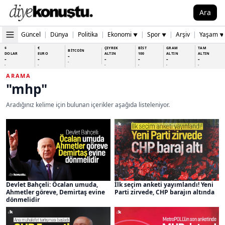
Ara
Güncel
|
Dünya
|
Politika
|
Ekonomi
|
Spor
|
Arşiv
|
Yaşam
▼
▼
▼
$
€
ÇEYREK
BİST
GRAM
TAM
BİTCOİN
DOLAR
EURO
ALTIN
100
ALTIN
ALTIN
-
-
-
-
-
-
-
-
-
-
-
-
-
-
ARAMA
"mhp"
Aradığınız kelime için bulunan içerikler aşağıda listeleniyor.
Devlet Bahçeli: Öcalan umuda,
İlk seçim anketi yayımlandı! Yeni
Ahmetler göreve, Demirtaş evine
Parti zirvede, CHP barajın altında
dönmelidir