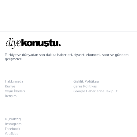
Türkiye ve dünyadan son dakika haberleri, siyaset, ekonomi, spor ve gündem
gelişmeleri.
KURUMSAL
POLITIKALAR
Hakkımızda
Gizlilik Politikası
Künye
Çerez Politikası
Yayın İlkeleri
Google Haberler’de Takip Et
İletişim
SOSYAL MEDYA
X (Twitter)
Instagram
Facebook
YouTube