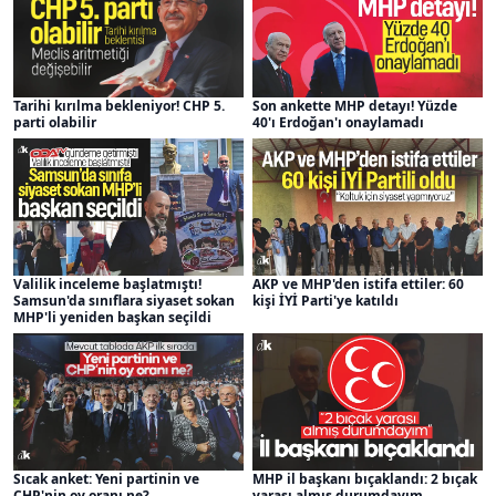
Tarihi kırılma bekleniyor! CHP 5.
Son ankette MHP detayı! Yüzde
parti olabilir
40'ı Erdoğan'ı onaylamadı
Valilik inceleme başlatmıştı!
AKP ve MHP'den istifa ettiler: 60
Samsun'da sınıflara siyaset sokan
kişi İYİ Parti'ye katıldı
MHP'li yeniden başkan seçildi
Sıcak anket: Yeni partinin ve
MHP il başkanı bıçaklandı: 2 bıçak
CHP'nin oy oranı ne?
yarası almış durumdayım