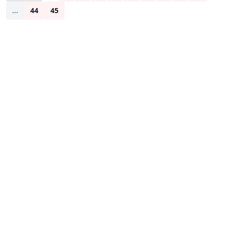
...
44
45
Sonraki