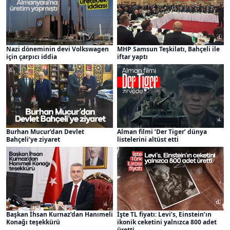
Nazi döneminin devi Volkswagen
MHP Samsun Teşkilatı, Bahçeli ile
için çarpıcı iddia
iftar yaptı
Burhan Mucur’dan Devlet
Alman filmi ‘Der Tiger’ dünya
Bahçeli’ye ziyaret
listelerini altüst etti
Başkan İhsan Kurnaz’dan Hanımeli
İşte TL fiyatı: Levi’s, Einstein’ın
Konağı teşekkürü
ikonik ceketini yalnızca 800 adet
üretti