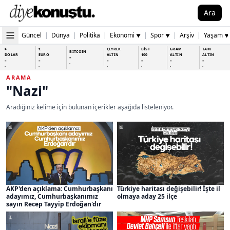
Ara
Güncel
|
Dünya
|
Politika
|
Ekonomi
|
Spor
|
Arşiv
|
Yaşam
▼
▼
▼
$
€
ÇEYREK
BİST
GRAM
TAM
BİTCOİN
DOLAR
EURO
ALTIN
100
ALTIN
ALTIN
-
-
-
-
-
-
-
-
-
-
-
-
-
-
ARAMA
"Nazi"
Aradığınız kelime için bulunan içerikler aşağıda listeleniyor.
AKP'den açıklama: Cumhurbaşkanı
Türkiye haritası değişebilir! İşte il
adayımız, Cumhurbaşkanımız
olmaya aday 25 ilçe
sayın Recep Tayyip Erdoğan'dır