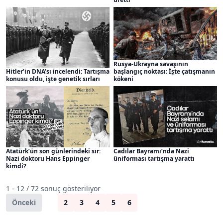
Rusya-Ukrayna savaşının
başlangıç noktası: İşte çatışmanın
Hitler’in DNA’sı incelendi: Tartışma
kökeni
konusu oldu, işte genetik sırları
Atatürk’ün son günlerindeki sır:
Cadılar Bayramı’nda Nazi
Nazi doktoru Hans Eppinger
üniforması tartışma yarattı
kimdi?
1 - 12 / 72 sonuç gösteriliyor
Önceki
1
2
3
4
5
6
Sonraki