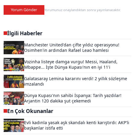
Yorum Gönder
Yorumunuz onaylandıktan sonra yayınlanacaktır.
İlgili Haberler
Manchester United'dan çifte yıldız operasyonu!
Osimhen'in ardından Rafael Leao hamlesi
Vozinha listeye damga vurgu! Messi, Haaland,
Mbappe... İşte Dünya Kupası'nın en iyi 11'i
Galatasaray Lemina kararını verdi! 2 yıllık sözleşme
imzalandı
Dünya Kupası'nın sahibi İspanya: Tarih yazdılar!
Arjantin 120 dakika şut çekemedi
En Çok Okunanlar
Evli kadınla yasak aşk skandalı kenti karıştırdı: AKP'li
başkanlar istifa etti