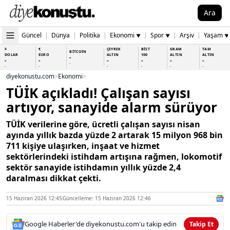
Ara
Güncel
|
Dünya
|
Politika
|
Ekonomi
|
Spor
|
Arşiv
|
Yaşam
▼
▼
▼
$
€
ÇEYREK
BİST
GRAM
TAM
BİTCOİN
DOLAR
EURO
ALTIN
100
ALTIN
ALTIN
-
-
-
-
-
-
-
-
-
-
-
-
-
-
diyekonustu.com
>
Ekonomi
>
TÜİK açıkladı! Çalışan sayısı
artıyor, sanayide alarm sürüyor
TÜİK verilerine göre, ücretli çalışan sayısı nisan
ayında yıllık bazda yüzde 2 artarak 15 milyon 968 bin
711 kişiye ulaşırken, inşaat ve hizmet
sektörlerindeki istihdam artışına rağmen, lokomotif
sektör sanayide istihdamın yıllık yüzde 2,4
daralması dikkat çekti.
15 Haziran 2026 12:45
Güncelleme: 15 Haziran 2026 12:46
Google Haberler'de diyekonustu.com'u takip edin
Takip Et