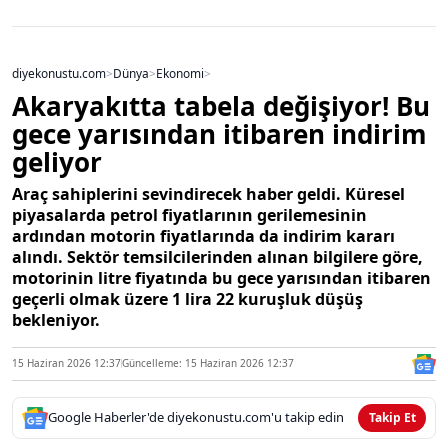
diyekonustu.com
>
Dünya
>
Ekonomi
>
Akaryakıtta tabela değişiyor! Bu
gece yarısından itibaren indirim
geliyor
Araç sahiplerini sevindirecek haber geldi. Küresel
piyasalarda petrol fiyatlarının gerilemesinin
ardından motorin fiyatlarında da indirim kararı
alındı. Sektör temsilcilerinden alınan bilgilere göre,
motorinin litre fiyatında bu gece yarısından itibaren
geçerli olmak üzere 1 lira 22 kuruşluk düşüş
bekleniyor.
15 Haziran 2026 12:37
Güncelleme: 15 Haziran 2026 12:37
Google Haberler'de diyekonustu.com'u takip edin
Takip Et