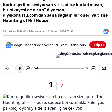
Korku-gerilim seviyorsan ve “sadece korkutmasın,
bir hikayesi de olsun” diyorsan,
diyekonustu.com’dan sana sağlam bir öneri var: The
Haunting of Hill House.
15 Haziran 2026 03:48
Güncelleme: 15 Haziran 2026 03:51
Google Haberler'de diyekonustu.com'u takip edin
Takip Et
0:00
-0:00
15
15
1
7