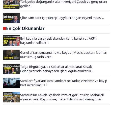
Türkiye’de doğurganlık alarm veriyor! Çocuk ve genç oranı
geriledi
Çifte zam aldı! İşte Recep Tayyip Erdoğan'ın yeni maaşı...
En Çok Okunanlar
Evli kadınla yasak aşk skandalı kenti karıştırdı: AKP'li
başkanlar istifa etti
Genel af tartışmasına nokta koydu! Meclis başkanı Numan
Kurtulmuş tarih verdi
Tolga Birgücü yazdı: Koltuklar akrabalara! Kavak
Belediyesi'nde babaya fen işleri, oğula avukatlık...
Samkart fiyatları: Tam Samkart ne kadar, vizeleme ve kayıp
kart ücreti kaç TL?
Samsun'un Kavak ilçesinde rezalet görüntüler! Mahalleli
isyan ediyor: Köyümüze, mezarlıklarımıza gidemiyoruz