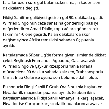
taraflar uzun süre gol bulamazken, maçın kaderi son
dakikalarda değişti.
Fildişi Sahili’ne galibiyeti getiren gol 90. dakikada geldi.
Wilfried Singo’nun ceza sahasına gönderdiği pası iyi
değerlendiren Amad Diallo, topu ağlara göndererek
takımını 1-0 öne geçirdi. Kalan dakikalarda skor
değişmeyince Afrika temsilcisi sahadan üç puanla
ayrıldı.
Karşılaşmada Süper Lig’de forma giyen isimler de dikkat
çekti. Beşiktaşlı Emmanuel Agbadou, Galatasaraylı
Wilfried Singo ve Çaykur Rizesporlu Yahia Fofana
mücadelede 90 dakika sahada kalırken, Trabzonsporlu
Christ Inao Oulai ise oyuna son bölümde dahil oldu.
Bu sonuçla Fildişi Sahili E Grubu’na 3 puanla başlarken,
Ekvador ilk maçından puansız ayrıldı. Grubun ikinci
karşılaşmalarında Fildişi Sahili Almanya ile karşılaşacak,
Ekvador ise Curaçao karşısında ilk puanlarını arayacak.