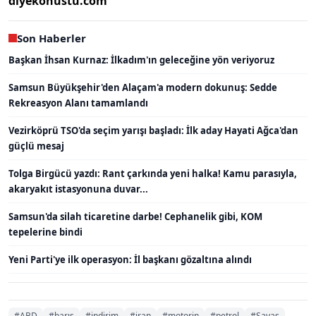
diyekonustu.com
Son Haberler
Başkan İhsan Kurnaz: İlkadım'ın geleceğine yön veriyoruz
Samsun Büyükşehir'den Alaçam'a modern dokunuş: Sedde
Rekreasyon Alanı tamamlandı
Vezirköprü TSO'da seçim yarışı başladı: İlk aday Hayati Ağca'dan
güçlü mesaj
Tolga Birgücü yazdı: Rant çarkında yeni halka! Kamu parasıyla,
akaryakıt istasyonuna duvar...
Samsun'da silah ticaretine darbe! Cephanelik gibi, KOM
tepelerine bindi
Yeni Parti'ye ilk operasyon: İl başkanı gözaltına alındı
#ABD
#barış
#indirim
#iran
#motorin
#petrol
#Savaş