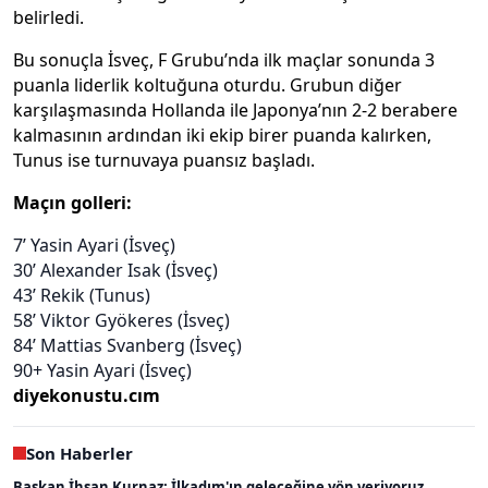
belirledi.
Bu sonuçla İsveç, F Grubu’nda ilk maçlar sonunda 3
puanla liderlik koltuğuna oturdu. Grubun diğer
karşılaşmasında Hollanda ile Japonya’nın 2-2 berabere
kalmasının ardından iki ekip birer puanda kalırken,
Tunus ise turnuvaya puansız başladı.
Maçın golleri:
7’ Yasin Ayari (İsveç)
30’ Alexander Isak (İsveç)
43’ Rekik (Tunus)
58’ Viktor Gyökeres (İsveç)
84’ Mattias Svanberg (İsveç)
90+ Yasin Ayari (İsveç)
diyekonustu.cım
Son Haberler
Başkan İhsan Kurnaz: İlkadım'ın geleceğine yön veriyoruz