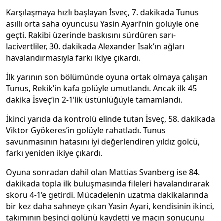
Karşılaşmaya hızlı başlayan İsveç, 7. dakikada Tunus
asıllı orta saha oyuncusu Yasin Ayari’nin golüyle öne
geçti. Rakibi üzerinde baskısını sürdüren sarı-
lacivertliler, 30. dakikada Alexander Isak’ın ağları
havalandırmasıyla farkı ikiye çıkardı.
İlk yarının son bölümünde oyuna ortak olmaya çalışan
Tunus, Rekik’in kafa golüyle umutlandı. Ancak ilk 45
dakika İsveç’in 2-1’lik üstünlüğüyle tamamlandı.
İkinci yarıda da kontrolü elinde tutan İsveç, 58. dakikada
Viktor Gyökeres’in golüyle rahatladı. Tunus
savunmasının hatasını iyi değerlendiren yıldız golcü,
farkı yeniden ikiye çıkardı.
Oyuna sonradan dahil olan Mattias Svanberg ise 84.
dakikada topla ilk buluşmasında fileleri havalandırarak
skoru 4-1’e getirdi. Mücadelenin uzatma dakikalarında
bir kez daha sahneye çıkan Yasin Ayari, kendisinin ikinci,
takımının beşinci golünü kaydetti ve maçın sonucunu