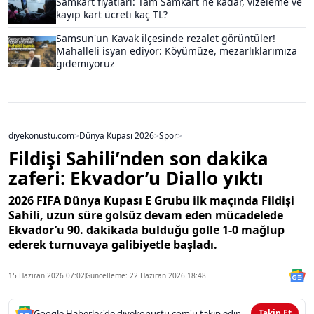
Samkart fiyatları: Tam Samkart ne kadar, vizeleme ve
kayıp kart ücreti kaç TL?
Samsun'un Kavak ilçesinde rezalet görüntüler!
Mahalleli isyan ediyor: Köyümüze, mezarlıklarımıza
gidemiyoruz
diyekonustu.com
>
Dünya Kupası 2026
>
Spor
>
Fildişi Sahili’nden son dakika
zaferi: Ekvador’u Diallo yıktı
2026 FIFA Dünya Kupası E Grubu ilk maçında Fildişi
Sahili, uzun süre golsüz devam eden mücadelede
Ekvador’u 90. dakikada bulduğu golle 1-0 mağlup
ederek turnuvaya galibiyetle başladı.
15 Haziran 2026 07:02
Güncelleme: 22 Haziran 2026 18:48
Google Haberler'de diyekonustu.com'u takip edin
Takip Et