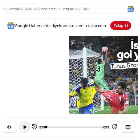
15 Haziran 2026 08:13
Güncelleme: 15 Haziran 2026 14:26
Google Haberler'de diyekonustu.com'u takip edin
Takip Et
0:00
-0:00
15
15