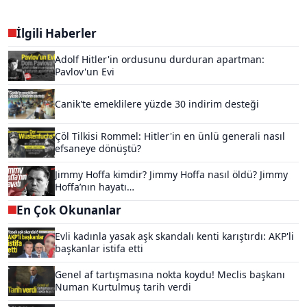
İlgili Haberler
Adolf Hitler'in ordusunu durduran apartman:
Pavlov'un Evi
Canik'te emeklilere yüzde 30 indirim desteği
Çöl Tilkisi Rommel: Hitler'in en ünlü generali nasıl
efsaneye dönüştü?
Jimmy Hoffa kimdir? Jimmy Hoffa nasıl öldü? Jimmy
Hoffa’nın hayatı…
En Çok Okunanlar
Evli kadınla yasak aşk skandalı kenti karıştırdı: AKP'li
başkanlar istifa etti
Genel af tartışmasına nokta koydu! Meclis başkanı
Numan Kurtulmuş tarih verdi