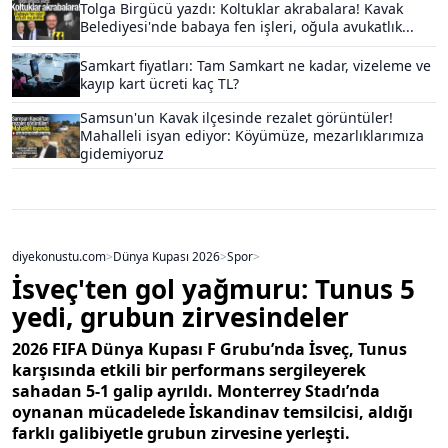
Tolga Birgücü yazdı: Koltuklar akrabalara! Kavak
Belediyesi'nde babaya fen işleri, oğula avukatlık...
Samkart fiyatları: Tam Samkart ne kadar, vizeleme ve
kayıp kart ücreti kaç TL?
Samsun'un Kavak ilçesinde rezalet görüntüler!
Mahalleli isyan ediyor: Köyümüze, mezarlıklarımıza
gidemiyoruz
diyekonustu.com
>
Dünya Kupası 2026
>
Spor
>
İsveç'ten gol yağmuru: Tunus 5
yedi, grubun zirvesindeler
2026 FIFA Dünya Kupası F Grubu’nda İsveç, Tunus
karşısında etkili bir performans sergileyerek
sahadan 5-1 galip ayrıldı. Monterrey Stadı’nda
oynanan mücadelede İskandinav temsilcisi, aldığı
farklı galibiyetle grubun zirvesine yerleşti.