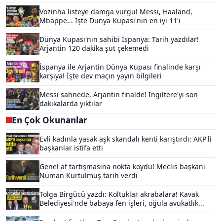
Vozinha listeye damga vurgu! Messi, Haaland,
Mbappe... İşte Dünya Kupası'nın en iyi 11'i
Dünya Kupası'nın sahibi İspanya: Tarih yazdılar!
Arjantin 120 dakika şut çekemedi
İspanya ile Arjantin Dünya Kupası finalinde karşı
karşıya! İşte dev maçın yayın bilgileri
Messi sahnede, Arjantin finalde! İngiltere'yi son
dakikalarda yıktılar
En Çok Okunanlar
Evli kadınla yasak aşk skandalı kenti karıştırdı: AKP'li
başkanlar istifa etti
Genel af tartışmasına nokta koydu! Meclis başkanı
Numan Kurtulmuş tarih verdi
Tolga Birgücü yazdı: Koltuklar akrabalara! Kavak
Belediyesi'nde babaya fen işleri, oğula avukatlık...