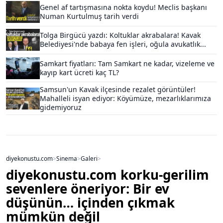
Genel af tartışmasına nokta koydu! Meclis başkanı
Numan Kurtulmuş tarih verdi
Tolga Birgücü yazdı: Koltuklar akrabalara! Kavak
Belediyesi'nde babaya fen işleri, oğula avukatlık...
Samkart fiyatları: Tam Samkart ne kadar, vizeleme ve
kayıp kart ücreti kaç TL?
Samsun'un Kavak ilçesinde rezalet görüntüler!
Mahalleli isyan ediyor: Köyümüze, mezarlıklarımıza
gidemiyoruz
diyekonustu.com
>
Sinema
>
Galeri
>
diyekonustu.com korku-gerilim
sevenlere öneriyor: Bir ev
düşünün… içinden çıkmak
mümkün değil