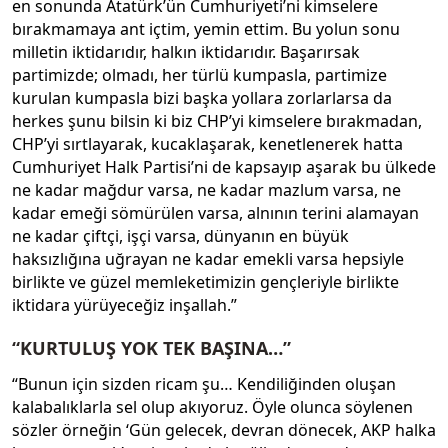
en sonunda Atatürk’ün Cumhuriyeti’ni kimselere
bırakmamaya ant içtim, yemin ettim. Bu yolun sonu
milletin iktidarıdır, halkın iktidarıdır. Başarırsak
partimizde; olmadı, her türlü kumpasla, partimize
kurulan kumpasla bizi başka yollara zorlarlarsa da
herkes şunu bilsin ki biz CHP’yi kimselere bırakmadan,
CHP’yi sırtlayarak, kucaklaşarak, kenetlenerek hatta
Cumhuriyet Halk Partisi’ni de kapsayıp aşarak bu ülkede
ne kadar mağdur varsa, ne kadar mazlum varsa, ne
kadar emeği sömürülen varsa, alnının terini alamayan
ne kadar çiftçi, işçi varsa, dünyanın en büyük
haksızlığına uğrayan ne kadar emekli varsa hepsiyle
birlikte ve güzel memleketimizin gençleriyle birlikte
iktidara yürüyeceğiz inşallah.”
“KURTULUŞ YOK TEK BAŞINA…”
“Bunun için sizden ricam şu… Kendiliğinden oluşan
kalabalıklarla sel olup akıyoruz. Öyle olunca söylenen
sözler örneğin ‘Gün gelecek, devran dönecek, AKP halka