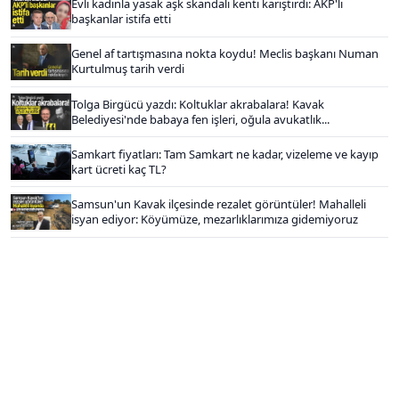
Evli kadınla yasak aşk skandalı kenti karıştırdı: AKP'li
başkanlar istifa etti
Genel af tartışmasına nokta koydu! Meclis başkanı Numan
Kurtulmuş tarih verdi
Tolga Birgücü yazdı: Koltuklar akrabalara! Kavak
Belediyesi'nde babaya fen işleri, oğula avukatlık...
Samkart fiyatları: Tam Samkart ne kadar, vizeleme ve kayıp
kart ücreti kaç TL?
Samsun'un Kavak ilçesinde rezalet görüntüler! Mahalleli
isyan ediyor: Köyümüze, mezarlıklarımıza gidemiyoruz