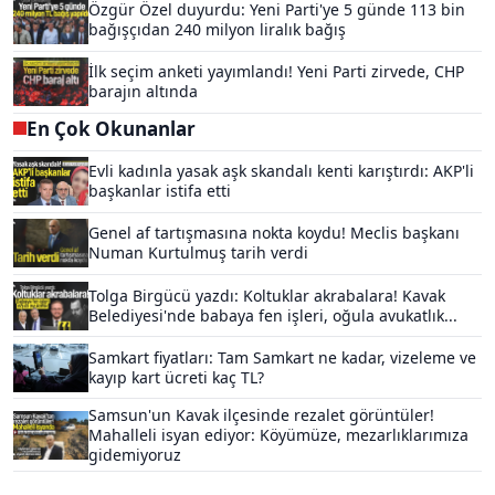
Özgür Özel duyurdu: Yeni Parti'ye 5 günde 113 bin
bağışçıdan 240 milyon liralık bağış
İlk seçim anketi yayımlandı! Yeni Parti zirvede, CHP
barajın altında
En Çok Okunanlar
Evli kadınla yasak aşk skandalı kenti karıştırdı: AKP'li
başkanlar istifa etti
Genel af tartışmasına nokta koydu! Meclis başkanı
Numan Kurtulmuş tarih verdi
Tolga Birgücü yazdı: Koltuklar akrabalara! Kavak
Belediyesi'nde babaya fen işleri, oğula avukatlık...
Samkart fiyatları: Tam Samkart ne kadar, vizeleme ve
kayıp kart ücreti kaç TL?
Samsun'un Kavak ilçesinde rezalet görüntüler!
Mahalleli isyan ediyor: Köyümüze, mezarlıklarımıza
gidemiyoruz