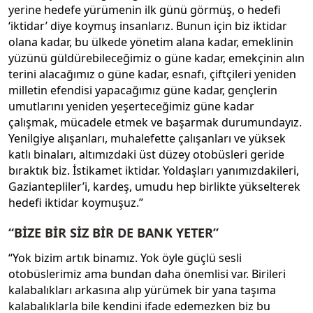
yerine hedefe yürümenin ilk günü görmüş, o hedefi
‘iktidar’ diye koymuş insanlarız. Bunun için biz iktidar
olana kadar, bu ülkede yönetim alana kadar, emeklinin
yüzünü güldürebileceğimiz o güne kadar, emekçinin alın
terini alacağımız o güne kadar, esnafı, çiftçileri yeniden
milletin efendisi yapacağımız güne kadar, gençlerin
umutlarını yeniden yeşerteceğimiz güne kadar
çalışmak, mücadele etmek ve başarmak durumundayız.
Yenilgiye alışanları, muhalefette çalışanları ve yüksek
katlı binaları, altımızdaki üst düzey otobüsleri geride
bıraktık biz. İstikamet iktidar. Yoldaşları yanımızdakileri,
Gaziantepliler’i, kardeş, umudu hep birlikte yükselterek
hedefi iktidar koymuşuz.”
“BİZE BİR SİZ BİR DE BANK YETER”
“Yok bizim artık binamız. Yok öyle güçlü sesli
otobüslerimiz ama bundan daha önemlisi var. Birileri
kalabalıkları arkasına alıp yürümek bir yana taşıma
kalabalıklarla bile kendini ifade edemezken biz bu