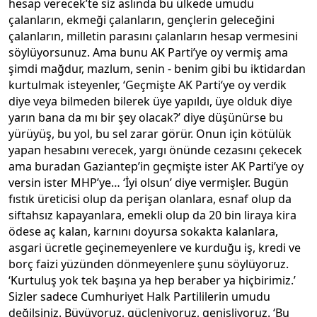
hesap verecek’te siz aslında bu ülkede umudu
çalanların, ekmeği çalanların, gençlerin geleceğini
çalanların, milletin parasını çalanların hesap vermesini
söylüyorsunuz. Ama bunu AK Parti’ye oy vermiş ama
şimdi mağdur, mazlum, senin - benim gibi bu iktidardan
kurtulmak isteyenler, ‘Geçmişte AK Parti‘ye oy verdik
diye veya bilmeden bilerek üye yapıldı, üye olduk diye
yarın bana da mı bir şey olacak?’ diye düşünürse bu
yürüyüş, bu yol, bu sel zarar görür. Onun için kötülük
yapan hesabını verecek, yargı önünde cezasını çekecek
ama buradan Gaziantep’in geçmişte ister AK Parti’ye oy
versin ister MHP’ye… ‘İyi olsun’ diye vermişler. Bugün
fıstık üreticisi olup da perişan olanlara, esnaf olup da
siftahsız kapayanlara, emekli olup da 20 bin liraya kira
ödese aç kalan, karnını doyursa sokakta kalanlara,
asgari ücretle geçinemeyenlere ve kurduğu iş, kredi ve
borç faizi yüzünden dönmeyenlere şunu söylüyoruz.
‘Kurtuluş yok tek başına ya hep beraber ya hiçbirimiz.’
Sizler sadece Cumhuriyet Halk Partililerin umudu
değilsiniz. Büyüyoruz, güçleniyoruz, genişliyoruz. ‘Bu