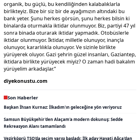
organik, bu güçlü, bu kendiliğinden kalabalıklarla
birlikteyiz. Bize bir siz bir de ayağımızın altındaki bu
bank yeter. Şunu herkes görsün, şunu herkes bilsin ki
binalarda oturmakla iktidar olunmuyor. Biz, partiyi 47 yıl
sonra binada oturarak iktidar yapmadık. Otobüslerle
iktidar olunmuyor. İktidar, milletle olunuyor, inançla
olunuyor, kararlılıkla olunuyor. Ve sizinle birlikte
yürüyerek oluyor. Gazi şehrin güzel insanları, Gaziantep,
iktidara birlikte yürüyecek miyiz? O zaman hadi bakalım
yürüyelim arkadaşlar.”
diyekonustu.com
Son Haberler
Başkan İhsan Kurnaz: İlkadım'ın geleceğine yön veriyoruz
Samsun Büyükşehir'den Alaçam'a modern dokunuş: Sedde
Rekreasyon Alanı tamamlandı
Vezirköprü TSO'da seçim yarışı başladı: İlk aday Hayati Ağca'dan