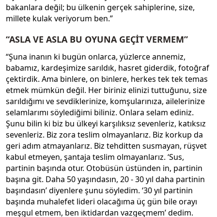
bakanlara değil; bu ülkenin gerçek sahiplerine, size,
millete kulak veriyorum ben.”
“ASLA VE ASLA BU OYUNA GEÇİT VERMEM”
“Şuna inanın ki bugün onlarca, yüzlerce annemiz,
babamız, kardeşimize sarıldık, hasret giderdik, fotoğraf
çektirdik. Ama binlere, on binlere, herkes tek tek temas
etmek mümkün değil. Her biriniz elinizi tuttuğunu, size
sarıldığımı ve sevdiklerinize, komşularınıza, ailelerinize
selamlarımı söylediğimi biliniz. Onlara selam ediniz.
Şunu bilin ki biz bu ülkeyi karşılıksız sevenleriz, katıksız
sevenleriz. Biz zora teslim olmayanlarız. Biz korkup da
geri adım atmayanlarız. Biz tehditten susmayan, rüşvet
kabul etmeyen, şantaja teslim olmayanlarız. ‘Sus,
partinin başında otur. Otobüsün üstünden in, partinin
başına git. Daha 50 yaşındasın, 20 - 30 yıl daha partinin
başındasın’ diyenlere şunu söyledim. ‘30 yıl partinin
başında muhalefet lideri olacağıma üç gün bile orayı
meşgul etmem, ben iktidardan vazgeçmem’ dedim.