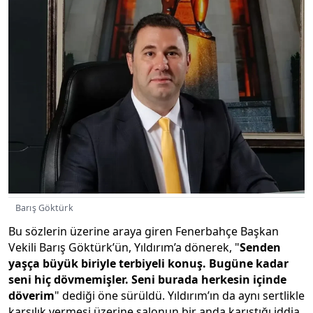
Barış Göktürk
Bu sözlerin üzerine araya giren Fenerbahçe Başkan
Vekili Barış Göktürk’ün, Yıldırım’a dönerek, "
Senden
yaşça büyük biriyle terbiyeli konuş. Bugüne kadar
seni hiç dövmemişler. Seni burada herkesin içinde
döverim
" dediği öne sürüldü. Yıldırım’ın da aynı sertlikle
karşılık vermesi üzerine salonun bir anda karıştığı iddia