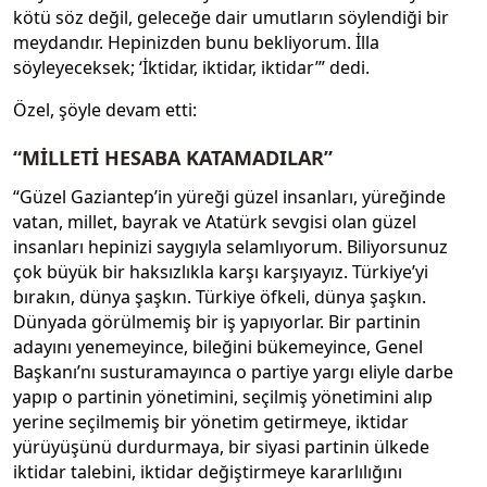
kötü söz değil, geleceğe dair umutların söylendiği bir
meydandır. Hepinizden bunu bekliyorum. İlla
söyleyeceksek; ‘İktidar, iktidar, iktidar’” dedi.
Özel, şöyle devam etti:
“MİLLETİ HESABA KATAMADILAR”
“Güzel Gaziantep’in yüreği güzel insanları, yüreğinde
vatan, millet, bayrak ve Atatürk sevgisi olan güzel
insanları hepinizi saygıyla selamlıyorum. Biliyorsunuz
çok büyük bir haksızlıkla karşı karşıyayız. Türkiye’yi
bırakın, dünya şaşkın. Türkiye öfkeli, dünya şaşkın.
Dünyada görülmemiş bir iş yapıyorlar. Bir partinin
adayını yenemeyince, bileğini bükemeyince, Genel
Başkanı’nı susturamayınca o partiye yargı eliyle darbe
yapıp o partinin yönetimini, seçilmiş yönetimini alıp
yerine seçilmemiş bir yönetim getirmeye, iktidar
yürüyüşünü durdurmaya, bir siyasi partinin ülkede
iktidar talebini, iktidar değiştirmeye kararlılığını