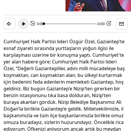
0:00
-0:00
15
15
Cumhuriyet Halk Partisi lideri Özgür Özel, Gaziantep’te
esnaf ziyareti sırasında yurttaşların yoğun ilgisi ile
karşılaşması üzerine bir konuşma yaptı. Cumhuriyet'te
yer alan habere göre: Cumhuriyet Halk Partisi lideri
Özel, “Değerli Gaziantepliler, adını milli mücadeleye baş
koymaktan, can koymaktan alan, bu ülkeyi kurtarmak
için bedenini feda edenlerin memleketi Gaziantep, hoş
geldiniz. Biz bugün Gaziantep’e Nizip’ten girerken bir
benzin istasyonunu tıka basa dolduran, Nizip’ten
buraya akanları gördük. Nizip Belediye Başkanımız Ali
Doğan’la birlikte Gaziantep’e geldik. Milletvekilimizle, il
başkanımızla ve tüm ilçe başkanlarımızla birlikte omuz
omuza buradayız, sizlerin huzurundayız. Öncelikle rica
ediyorum. Öfkenizi anlıyorum ancak artık bu meydan