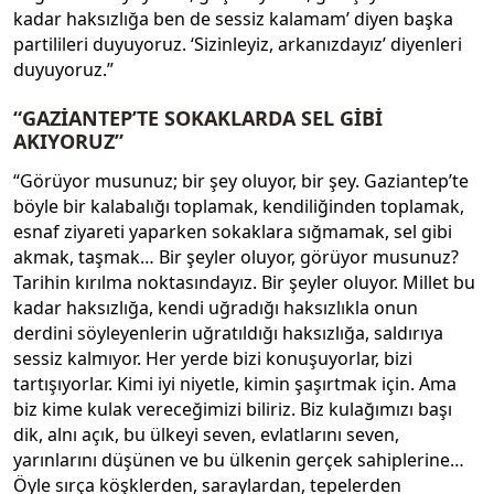
kadar haksızlığa ben de sessiz kalamam’ diyen başka
partilileri duyuyoruz. ‘Sizinleyiz, arkanızdayız’ diyenleri
duyuyoruz.”
“GAZİANTEP’TE SOKAKLARDA SEL GİBİ
AKIYORUZ”
“Görüyor musunuz; bir şey oluyor, bir şey. Gaziantep’te
böyle bir kalabalığı toplamak, kendiliğinden toplamak,
esnaf ziyareti yaparken sokaklara sığmamak, sel gibi
akmak, taşmak… Bir şeyler oluyor, görüyor musunuz?
Tarihin kırılma noktasındayız. Bir şeyler oluyor. Millet bu
kadar haksızlığa, kendi uğradığı haksızlıkla onun
derdini söyleyenlerin uğratıldığı haksızlığa, saldırıya
sessiz kalmıyor. Her yerde bizi konuşuyorlar, bizi
tartışıyorlar. Kimi iyi niyetle, kimin şaşırtmak için. Ama
biz kime kulak vereceğimizi biliriz. Biz kulağımızı başı
dik, alnı açık, bu ülkeyi seven, evlatlarını seven,
yarınlarını düşünen ve bu ülkenin gerçek sahiplerine…
Öyle sırça köşklerden, saraylardan, tepelerden