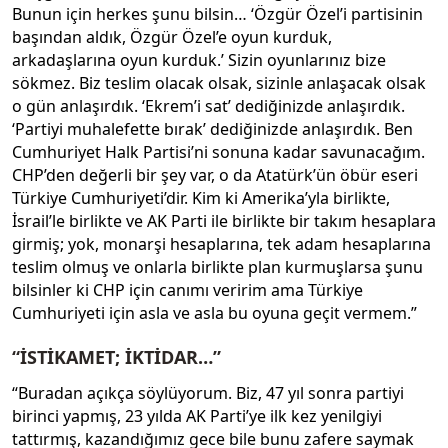
Bunun için herkes şunu bilsin… ‘Özgür Özel’i partisinin
başından aldık, Özgür Özel’e oyun kurduk,
arkadaşlarına oyun kurduk.’ Sizin oyunlarınız bize
sökmez. Biz teslim olacak olsak, sizinle anlaşacak olsak
o gün anlaşırdık. ‘Ekrem’i sat’ dediğinizde anlaşırdık.
‘Partiyi muhalefette bırak’ dediğinizde anlaşırdık. Ben
Cumhuriyet Halk Partisi’ni sonuna kadar savunacağım.
CHP’den değerli bir şey var, o da Atatürk’ün öbür eseri
Türkiye Cumhuriyeti’dir. Kim ki Amerika’yla birlikte,
İsrail’le birlikte ve AK Parti ile birlikte bir takım hesaplara
girmiş; yok, monarşi hesaplarına, tek adam hesaplarına
teslim olmuş ve onlarla birlikte plan kurmuşlarsa şunu
bilsinler ki CHP için canımı veririm ama Türkiye
Cumhuriyeti için asla ve asla bu oyuna geçit vermem.”
“İSTİKAMET; İKTİDAR…”
“Buradan açıkça söylüyorum. Biz, 47 yıl sonra partiyi
birinci yapmış, 23 yılda AK Parti’ye ilk kez yenilgiyi
tattırmış, kazandığımız gece bile bunu zafere saymak