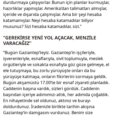
durdurmaya çalışıyorlar. Bunun için planlar kurmuşlar,
hazırlıklar yapmışlar. Amerika’dan talimatları almışlar,
içeride ve dışarıda çalışmışlar. Ama bir şeyi hesaba
katamamışlar. Neyi hesaba katamadılar biliyor
musunuz? Sizi hesaba katamadılar, sizi.”
“GEREKİRSE YENİ YOL AÇACAK, MENZİLE
VARACAĞIZ”
“Bugün Gaziantep’teyiz. Gaziantep’in işçileriyle,
işverenleriyle, esnaflarıyla, sivil toplumuyla, meslek
örgütleriyle ve sokakta esnafıyla göz göze gelmeye, el
ele tutuşmaya, bu zorlu yürüyüşte onları da bu
yürüyüşe katmaya, onların fikirlerini sormaya geldik.
Bugün akşamüstü 17.00’te bir esnaf ziyareti planladık.
Caddenin başına vardık, sizleri gördük. Caddenin
başından içeriye adımımızı attık, her adımda çoğaldık.
En nihayetinde sel oldunuz, aktınız ve burayı
doldurdunuz. İradenizle birlikte tarihin akışına
Gaziantep’in damgasını vurdunuz. Benim size