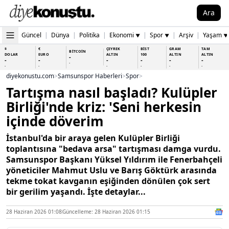
Ara
Güncel
|
Dünya
|
Politika
|
Ekonomi
|
Spor
|
Arşiv
|
Yaşam
▼
▼
▼
$
€
ÇEYREK
BİST
GRAM
TAM
BİTCOİN
DOLAR
EURO
ALTIN
100
ALTIN
ALTIN
-
-
-
-
-
-
-
-
-
-
-
-
-
-
diyekonustu.com
>
Samsunspor Haberleri
>
Spor
>
Tartışma nasıl başladı? Kulüpler
Birliği'nde kriz: 'Seni herkesin
içinde döverim
İstanbul'da bir araya gelen Kulüpler Birliği
toplantısına "bedava arsa" tartışması damga vurdu.
Samsunspor Başkanı Yüksel Yıldırım ile Fenerbahçeli
yöneticiler Mahmut Uslu ve Barış Göktürk arasında
tekme tokat kavganın eşiğinden dönülen çok sert
bir gerilim yaşandı. İşte detaylar...
28 Haziran 2026 01:08
Güncelleme: 28 Haziran 2026 01:15