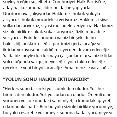
söyleyeceğim şu; elbette Cumhuriyet Halk Partisi’ne,
adayına, kurumuna, liderine darbe yapıyorlar.
Durdurmaya çalışıyorlar. Hakkımızı hukuk yoluyla
arıyoruz, hukuk mücadelesi veriyoruz. Hakkımızı siyasi
yollardan arıyoruz, siyasi mücadele veriyoruz. Hakkımızı
sizinle birlikte sokak sokak arıyoruz, fiziki mücadele
veriyoruz. Eninde sonunda ya biz bir şekilde bu
haksızlığı püskürteceğiz, partimizi geri alacağız ve
iktidar yürüyüşüne kaldığımız yerden devam edeceğiz.
Ya da bizi böyle durdurmaya çalışanlar olursa biz iktidar
yolculuğunda vazgeçmeyeceğiz, yolu takip edeceğiz,
gerekirse yeni bir yol açacağız. Ama menzile varacağız.”
“YOLUN SONU HALKIN İKTİDARIDIR”
“Herkes şunu bilsin ki yol, cümleden uludur. Yol, her
birimizden uludur. Yol, yolcudan da uludur. Önemli olan
yürünen yol, o konudaki samimiyet, o konudaki gayret,
o konudaki inattır. Ben bu yolu sizinle birlikte yürümeye,
bu yolu cesaretle yürümeye, sonuna kadar yürümeye ve