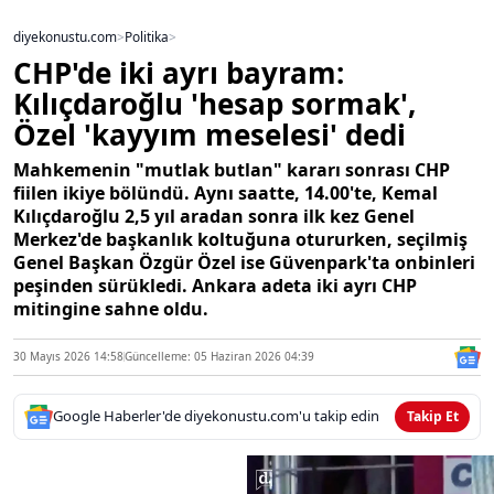
diyekonustu.com
>
Politika
>
CHP'de iki ayrı bayram:
Kılıçdaroğlu 'hesap sormak',
Özel 'kayyım meselesi' dedi
Mahkemenin "mutlak butlan" kararı sonrası CHP
fiilen ikiye bölündü. Aynı saatte, 14.00'te, Kemal
Kılıçdaroğlu 2,5 yıl aradan sonra ilk kez Genel
Merkez'de başkanlık koltuğuna otururken, seçilmiş
Genel Başkan Özgür Özel ise Güvenpark'ta onbinleri
peşinden sürükledi. Ankara adeta iki ayrı CHP
mitingine sahne oldu.
30 Mayıs 2026 14:58
Güncelleme: 05 Haziran 2026 04:39
Google Haberler'de diyekonustu.com'u takip edin
Takip Et