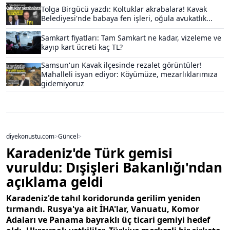
Tolga Birgücü yazdı: Koltuklar akrabalara! Kavak
Belediyesi'nde babaya fen işleri, oğula avukatlık...
Samkart fiyatları: Tam Samkart ne kadar, vizeleme ve
kayıp kart ücreti kaç TL?
Samsun'un Kavak ilçesinde rezalet görüntüler!
Mahalleli isyan ediyor: Köyümüze, mezarlıklarımıza
gidemiyoruz
diyekonustu.com
>
Güncel
>
Karadeniz'de Türk gemisi
vuruldu: Dışişleri Bakanlığı'ndan
açıklama geldi
Karadeniz'de tahıl koridorunda gerilim yeniden
tırmandı. Rusya'ya ait İHA'lar, Vanuatu, Komor
Adaları ve Panama bayraklı üç ticari gemiyi hedef