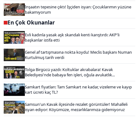
İnşaatın tepesine çıktı! İşçiden isyan: Çocuklarımın yüzüne
bakamıyorum
En Çok Okunanlar
Evli kadınla yasak aşk skandalı kenti karıştırdı: AKP'li
başkanlar istifa etti
Genel af tartışmasına nokta koydu! Meclis başkanı Numan
Kurtulmuş tarih verdi
Tolga Birgücü yazdı: Koltuklar akrabalara! Kavak
Belediyesi'nde babaya fen işleri, oğula avukatlık...
Samkart fiyatları: Tam Samkart ne kadar, vizeleme ve kayıp
kart ücreti kaç TL?
Samsun'un Kavak ilçesinde rezalet görüntüler! Mahalleli
isyan ediyor: Köyümüze, mezarlıklarımıza gidemiyoruz