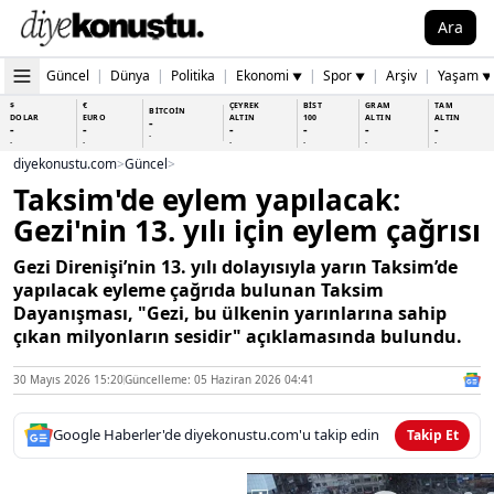
Ara
Güncel
|
Dünya
|
Politika
|
Ekonomi
|
Spor
|
Arşiv
|
Yaşam
▼
▼
▼
$
€
ÇEYREK
BİST
GRAM
TAM
BİTCOİN
DOLAR
EURO
ALTIN
100
ALTIN
ALTIN
-
-
-
-
-
-
-
-
-
-
-
-
-
-
diyekonustu.com
>
Güncel
>
Taksim'de eylem yapılacak:
Gezi'nin 13. yılı için eylem çağrısı
Gezi Direnişi’nin 13. yılı dolayısıyla yarın Taksim’de
yapılacak eyleme çağrıda bulunan Taksim
Dayanışması, "Gezi, bu ülkenin yarınlarına sahip
çıkan milyonların sesidir" açıklamasında bulundu.
30 Mayıs 2026 15:20
Güncelleme: 05 Haziran 2026 04:41
Google Haberler'de diyekonustu.com'u takip edin
Takip Et