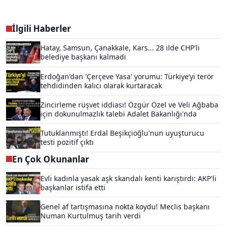
İlgili Haberler
Hatay, Samsun, Çanakkale, Kars... 28 ilde CHP'li
belediye başkanı kalmadı
Erdoğan'dan 'Çerçeve Yasa' yorumu: Türkiye’yi terör
tehdidinden kalıcı olarak kurtaracak
Zincirleme rüşvet iddiası! Özgür Özel ve Veli Ağbaba
için dokunulmazlık talebi Adalet Bakanlığı'nda
Tutuklanmıştı! Erdal Beşikçioğlu'nun uyuşturucu
testi pozitif çıktı
En Çok Okunanlar
Evli kadınla yasak aşk skandalı kenti karıştırdı: AKP'li
başkanlar istifa etti
Genel af tartışmasına nokta koydu! Meclis başkanı
Numan Kurtulmuş tarih verdi