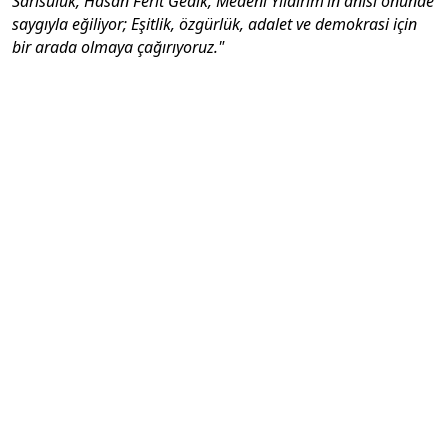
Sarısülük, Hasan Ferit Gedik, Medeni Yıldırım’ın anısı önünde
saygıyla eğiliyor; Eşitlik, özgürlük, adalet ve demokrasi için
bir arada olmaya çağırıyoruz."