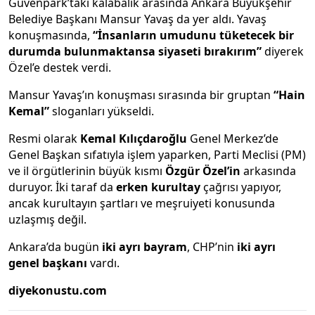
Güvenpark’taki kalabalık arasında Ankara Büyükşehir
Belediye Başkanı Mansur Yavaş da yer aldı. Yavaş
konuşmasında,
“İnsanların umudunu tüketecek bir
durumda bulunmaktansa siyaseti bırakırım”
diyerek
Özel’e destek verdi.
Mansur Yavaş’ın konuşması sırasında bir gruptan
“Hain
Kemal”
sloganları yükseldi.
Resmi olarak
Kemal Kılıçdaroğlu
Genel Merkez’de
Genel Başkan sıfatıyla işlem yaparken, Parti Meclisi (PM)
ve il örgütlerinin büyük kısmı
Özgür Özel’in
arkasında
duruyor. İki taraf da
erken kurultay
çağrısı yapıyor,
ancak kurultayın şartları ve meşruiyeti konusunda
uzlaşmış değil.
Ankara’da bugün
iki ayrı bayram
, CHP’nin
iki ayrı
genel başkanı
vardı.
diyekonustu.com