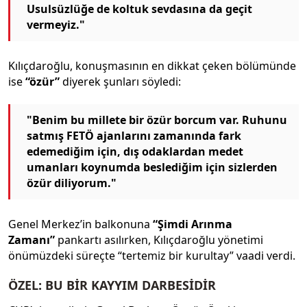
Usulsüzlüğe de koltuk sevdasına da geçit
vermeyiz."
Kılıçdaroğlu, konuşmasının en dikkat çeken bölümünde
ise
“özür”
diyerek şunları söyledi:
"Benim bu millete bir özür borcum var. Ruhunu
satmış FETÖ ajanlarını zamanında fark
edemediğim için, dış odaklardan medet
umanları koynumda beslediğim için sizlerden
özür diliyorum."
Genel Merkez’in balkonuna
“Şimdi Arınma
Zamanı”
pankartı asılırken, Kılıçdaroğlu yönetimi
önümüzdeki süreçte “tertemiz bir kurultay” vaadi verdi.
ÖZEL: BU BİR KAYYIM DARBESİDİR