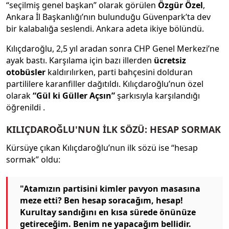
“seçilmiş genel başkan” olarak görülen
Özgür Özel
,
Ankara İl Başkanlığı’nın bulunduğu Güvenpark’ta dev
bir kalabalığa seslendi. Ankara adeta ikiye bölündü.
Kılıçdaroğlu, 2,5 yıl aradan sonra CHP Genel Merkezi’ne
ayak bastı. Karşılama için bazı illerden
ücretsiz
otobüsler
kaldırılırken, parti bahçesini dolduran
partililere karanfiller dağıtıldı. Kılıçdaroğlu’nun özel
olarak
“Gül ki Güller Açsın”
şarkısıyla karşılandığı
öğrenildi
.
KILIÇDAROĞLU'NUN İLK SÖZÜ: HESAP SORMAK
Kürsüye çıkan Kılıçdaroğlu’nun ilk sözü ise “hesap
sormak” oldu:
"Atamızın partisini kimler pavyon masasına
meze etti? Ben hesap soracağım, hesap!
Kurultay sandığını en kısa sürede önünüze
getireceğim. Benim ne yapacağım bellidir.