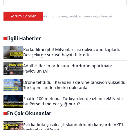
Yorum Gönder
Yorumunuz onaylandıktan sonra yayınlanacaktır.
İlgili Haberler
Korku filmi gibi! Milyonlarcası gökyüzünü kapladı:
Dev çekirge sürüsü hayatı felç etti
Adolf Hitler'in ordusunu durduran apartman:
Pavlov'un Evi
Drone tehdidi... Karadeniz'de yine tansiyon yükseldi:
Türk gemisinden korku dolu anlar
Saatte 100 meteor... Türkiye'den de izlenecek! Nedir
bu Perseid meteor yağmuru?
En Çok Okunanlar
Evli kadınla yasak aşk skandalı kenti karıştırdı: AKP'li
başkanlar istifa etti