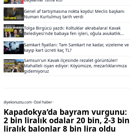
Genel af tartışmasına nokta koydu! Meclis başkanı
Numan Kurtulmuş tarih verdi
Tolga Birgücü yazdı: Koltuklar akrabalara! Kavak
Belediyesi'nde babaya fen işleri, oğula avukatlık...
Samkart fiyatları: Tam Samkart ne kadar, vizeleme ve
kayıp kart ücreti kaç TL?
Samsun'un Kavak ilçesinde rezalet görüntüler!
Mahalleli isyan ediyor: Köyümüze, mezarlıklarımıza
gidemiyoruz
diyekonustu.com
>
Özel haber
>
Kapadokya’da bayram vurgunu:
2 bin liralık odalar 20 bin, 2-3 bin
liralık balonlar 8 bin lira oldu