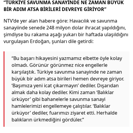
“TÜRKİYE SAVUNMA SANAYİNDE NE ZAMAN BÜYÜK
BİR ADIM ATSA BİRİLERİ DEVREYE GİRİYOR”
NTV’de yer alan habere göre: Havacılık ve savunma
sanayiinde senede 248 milyon dolar ihracat yapıldığını,
şimdiyse bu rakama aşağı yukarı bir haftada ulaşıldığını
vurgulayan Erdoğan, şunları dile getirdi:
“Bu başarı hikayesini yazmamız elbette öyle kolay
olmadı. Görünür görünmez nice engellerle
karşılaştık. Türkiye savunma sanayinde ne zaman
büyük bir adım atsa birileri hemen devreye giriyor.
‘Başımıza yeni icat çıkarmayın’ dediler. Dışarıdan
almak daha kolay dediler. Kimi zaman ‘Balıklar
ürküyor’ gibi bahanelerle savunma sanayi
hamlelerimizi engellemeye çalıştılar. ‘Balıklar
ürküyor’ dediler, fuarımızı ziyaret etti. Herhalde
balıkların ürkmediğini gördüler.”