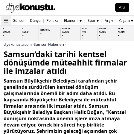
Ara
Güncel
|
Dünya
|
Politika
|
Ekonomi
|
Spor
|
Arşiv
|
Yaşam
▼
▼
▼
$
€
ÇEYREK
BİST
GRAM
TAM
BİTCOİN
DOLAR
EURO
ALTIN
100
ALTIN
ALTIN
-
-
-
-
-
-
-
-
-
-
-
-
-
-
diyekonustu.com
>
Samsun Haberleri
>
Samsun’daki tarihi kentsel
dönüşümde müteahhit firmalar
ile imzalar atıldı
Samsun Büyükşehir Belediyesi tarafından şehir
genelinde sürdürülen kentsel dönüşüm
çalışmalarında önemli bir adım daha atıldı. Bu
kapsamda Büyükşehir Belediyesi ile müteahhit
firmalar arasında ilk imzalar atıldı. Samsun
Büyükşehir Belediye Başkanı Halit Doğan, "Kentsel
dönüşüm noktasında önemli işlere imza atmaya
devam ediyor, örnek bir süreci hep birlikte
yürütüyoruz. Şehrimizin geleceği açısından çok