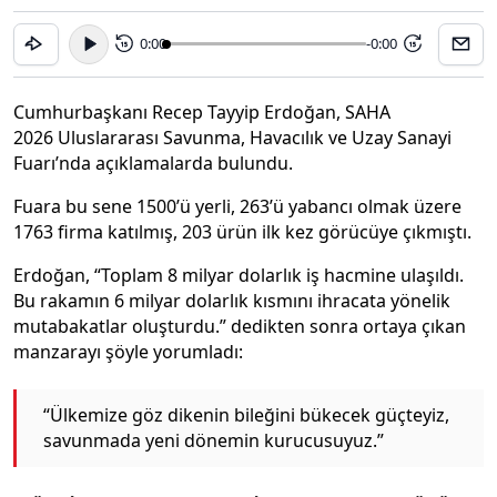
0:00
-0:00
15
15
Cumhurbaşkanı Recep Tayyip Erdoğan, SAHA
2026 Uluslararası Savunma, Havacılık ve Uzay Sanayi
Fuarı’nda açıklamalarda bulundu.
Fuara bu sene 1500’ü yerli, 263’ü yabancı olmak üzere
1763 firma katılmış, 203 ürün ilk kez görücüye çıkmıştı.
Erdoğan, “Toplam 8 milyar dolarlık iş hacmine ulaşıldı.
Bu rakamın 6 milyar dolarlık kısmını ihracata yönelik
mutabakatlar oluşturdu.” dedikten sonra ortaya çıkan
manzarayı şöyle yorumladı:
“Ülkemize göz dikenin bileğini bükecek güçteyiz,
savunmada yeni dönemin kurucusuyuz.”