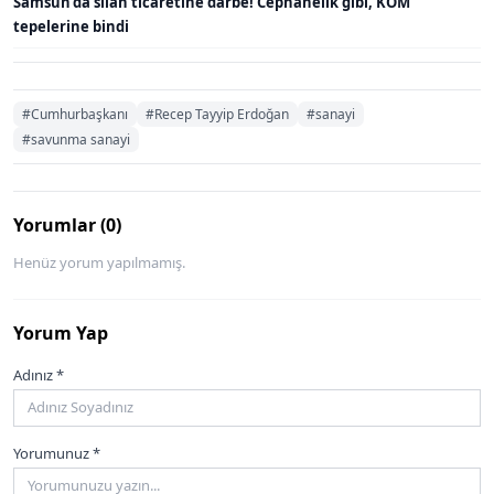
Samsun'da silah ticaretine darbe! Cephanelik gibi, KOM
tepelerine bindi
#Cumhurbaşkanı
#Recep Tayyip Erdoğan
#sanayi
#savunma sanayi
Yorumlar (0)
Henüz yorum yapılmamış.
Yorum Yap
Adınız *
Yorumunuz *