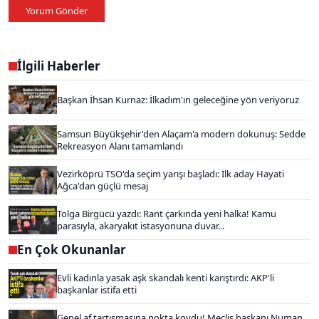
Yorum Gönder
İlgili Haberler
Başkan İhsan Kurnaz: İlkadım'ın geleceğine yön veriyoruz
Samsun Büyükşehir'den Alaçam'a modern dokunuş: Sedde
Rekreasyon Alanı tamamlandı
Vezirköprü TSO'da seçim yarışı başladı: İlk aday Hayati
Ağca'dan güçlü mesaj
Tolga Birgücü yazdı: Rant çarkında yeni halka! Kamu
parasıyla, akaryakıt istasyonuna duvar...
En Çok Okunanlar
Evli kadınla yasak aşk skandalı kenti karıştırdı: AKP'li
başkanlar istifa etti
Genel af tartışmasına nokta koydu! Meclis başkanı Numan