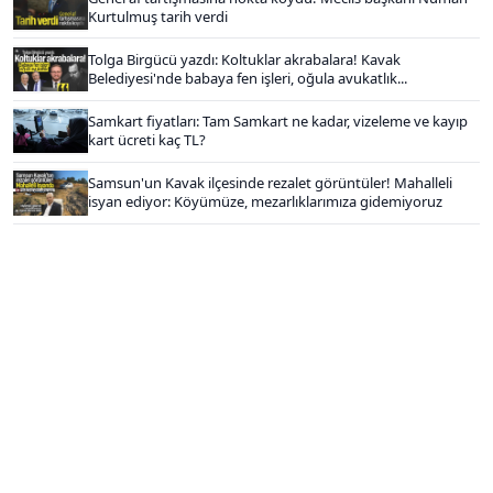
Kurtulmuş tarih verdi
Tolga Birgücü yazdı: Koltuklar akrabalara! Kavak
Belediyesi'nde babaya fen işleri, oğula avukatlık...
Samkart fiyatları: Tam Samkart ne kadar, vizeleme ve kayıp
kart ücreti kaç TL?
Samsun'un Kavak ilçesinde rezalet görüntüler! Mahalleli
isyan ediyor: Köyümüze, mezarlıklarımıza gidemiyoruz