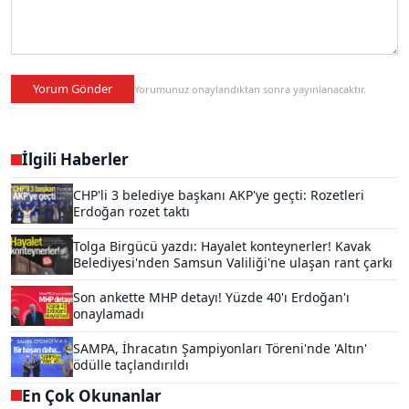
Yorum Gönder
Yorumunuz onaylandıktan sonra yayınlanacaktır.
İlgili Haberler
CHP'li 3 belediye başkanı AKP'ye geçti: Rozetleri
Erdoğan rozet taktı
Tolga Birgücü yazdı: Hayalet konteynerler! Kavak
Belediyesi'nden Samsun Valiliği'ne ulaşan rant çarkı
Son ankette MHP detayı! Yüzde 40'ı Erdoğan'ı
onaylamadı
SAMPA, İhracatın Şampiyonları Töreni'nde 'Altın'
ödülle taçlandırıldı
En Çok Okunanlar