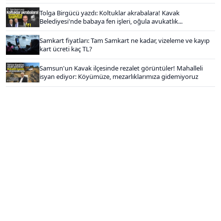
Tolga Birgücü yazdı: Koltuklar akrabalara! Kavak
Belediyesi'nde babaya fen işleri, oğula avukatlık...
Samkart fiyatları: Tam Samkart ne kadar, vizeleme ve kayıp
kart ücreti kaç TL?
Samsun'un Kavak ilçesinde rezalet görüntüler! Mahalleli
isyan ediyor: Köyümüze, mezarlıklarımıza gidemiyoruz