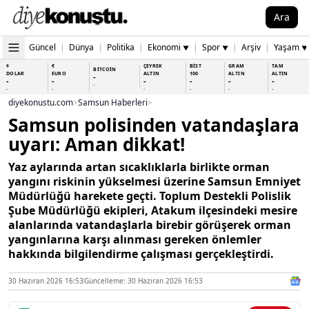
Ara
Güncel
|
Dünya
|
Politika
|
Ekonomi
|
Spor
|
Arşiv
|
Yaşam
▼
▼
▼
$
€
ÇEYREK
BİST
GRAM
TAM
BİTCOİN
DOLAR
EURO
ALTIN
100
ALTIN
ALTIN
-
-
-
-
-
-
-
-
-
-
-
-
-
-
diyekonustu.com
>
Samsun Haberleri
>
Samsun polisinden vatandaşlara
uyarı: Aman dikkat!
Yaz aylarında artan sıcaklıklarla birlikte orman
yangını riskinin yükselmesi üzerine Samsun Emniyet
Müdürlüğü harekete geçti. Toplum Destekli Polislik
Şube Müdürlüğü ekipleri, Atakum ilçesindeki mesire
alanlarında vatandaşlarla birebir görüşerek orman
yangınlarına karşı alınması gereken önlemler
hakkında bilgilendirme çalışması gerçekleştirdi.
30 Haziran 2026 16:53
Güncelleme: 30 Haziran 2026 16:53