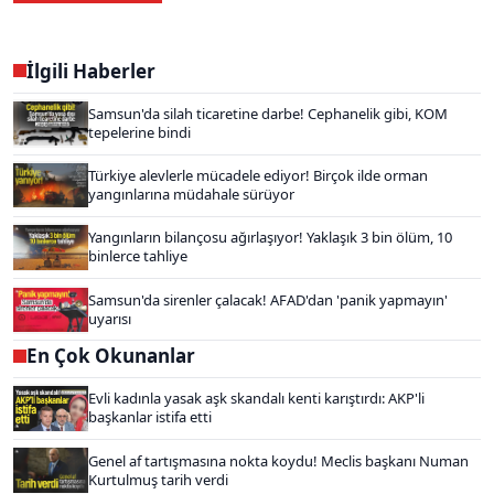
İlgili Haberler
Samsun'da silah ticaretine darbe! Cephanelik gibi, KOM
tepelerine bindi
Türkiye alevlerle mücadele ediyor! Birçok ilde orman
yangınlarına müdahale sürüyor
Yangınların bilançosu ağırlaşıyor! Yaklaşık 3 bin ölüm, 10
binlerce tahliye
Samsun'da sirenler çalacak! AFAD'dan 'panik yapmayın'
uyarısı
En Çok Okunanlar
Evli kadınla yasak aşk skandalı kenti karıştırdı: AKP'li
başkanlar istifa etti
Genel af tartışmasına nokta koydu! Meclis başkanı Numan
Kurtulmuş tarih verdi