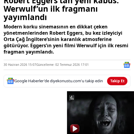
Robert Eggers’tan yeni kabus:
Werwulf’un ilk fragmanı
yayımlandı
Modern korku sinemasının en dikkat çeken
yönetmenlerinden Robert Eggers, bu kez izleyiciyi
Orta Çağ İngiltere’sinin karanlık atmosferine
götürüyor. Eggers’ın yeni filmi Werwulf için ilk resmi
fragman yayımlandı.
30 Haziran 2026 15:07
Güncelleme: 02 Temmuz 2026 17:01
Google Haberler'de diyekonustu.com'u takip edin
Takip Et