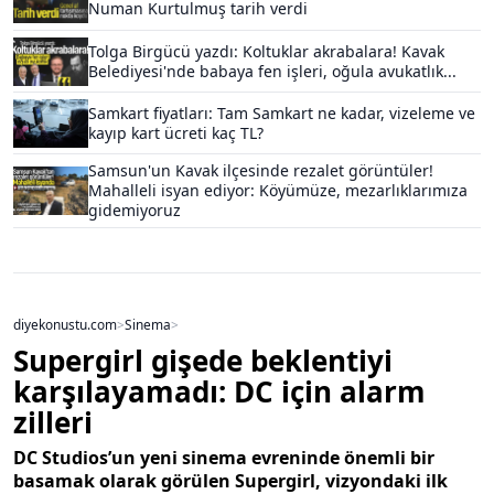
Numan Kurtulmuş tarih verdi
Tolga Birgücü yazdı: Koltuklar akrabalara! Kavak
Belediyesi'nde babaya fen işleri, oğula avukatlık...
Samkart fiyatları: Tam Samkart ne kadar, vizeleme ve
kayıp kart ücreti kaç TL?
Samsun'un Kavak ilçesinde rezalet görüntüler!
Mahalleli isyan ediyor: Köyümüze, mezarlıklarımıza
gidemiyoruz
diyekonustu.com
>
Sinema
>
Supergirl gişede beklentiyi
karşılayamadı: DC için alarm
zilleri
DC Studios’un yeni sinema evreninde önemli bir
basamak olarak görülen Supergirl, vizyondaki ilk