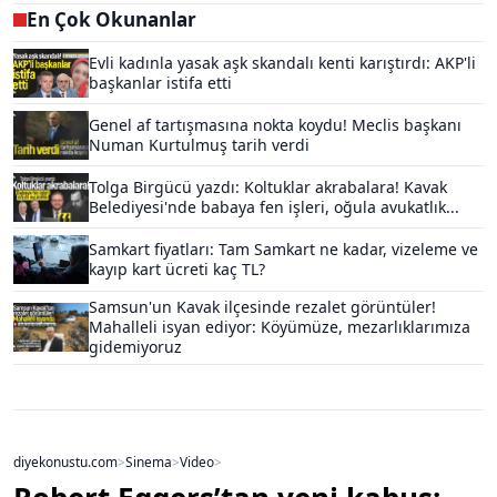
En Çok Okunanlar
Evli kadınla yasak aşk skandalı kenti karıştırdı: AKP'li
başkanlar istifa etti
Genel af tartışmasına nokta koydu! Meclis başkanı
Numan Kurtulmuş tarih verdi
Tolga Birgücü yazdı: Koltuklar akrabalara! Kavak
Belediyesi'nde babaya fen işleri, oğula avukatlık...
Samkart fiyatları: Tam Samkart ne kadar, vizeleme ve
kayıp kart ücreti kaç TL?
Samsun'un Kavak ilçesinde rezalet görüntüler!
Mahalleli isyan ediyor: Köyümüze, mezarlıklarımıza
gidemiyoruz
diyekonustu.com
>
Sinema
>
Video
>