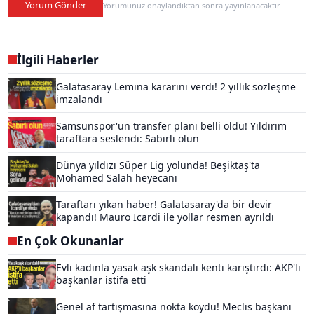
Yorum Gönder
Yorumunuz onaylandıktan sonra yayınlanacaktır.
İlgili Haberler
Galatasaray Lemina kararını verdi! 2 yıllık sözleşme
imzalandı
Samsunspor'un transfer planı belli oldu! Yıldırım
taraftara seslendi: Sabırlı olun
Dünya yıldızı Süper Lig yolunda! Beşiktaş'ta
Mohamed Salah heyecanı
Taraftarı yıkan haber! Galatasaray'da bir devir
kapandı! Mauro Icardi ile yollar resmen ayrıldı
En Çok Okunanlar
Evli kadınla yasak aşk skandalı kenti karıştırdı: AKP'li
başkanlar istifa etti
Genel af tartışmasına nokta koydu! Meclis başkanı