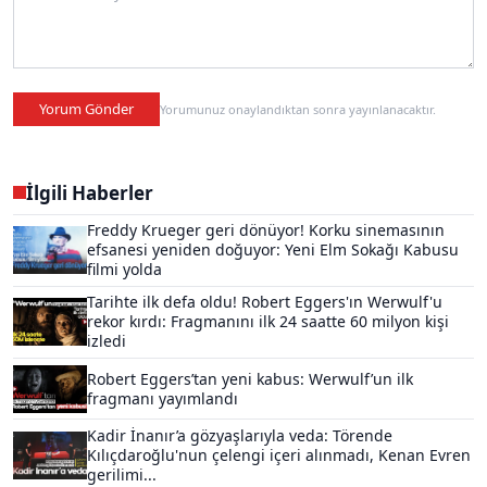
Yorum Gönder
Yorumunuz onaylandıktan sonra yayınlanacaktır.
İlgili Haberler
Freddy Krueger geri dönüyor! Korku sinemasının
efsanesi yeniden doğuyor: Yeni Elm Sokağı Kabusu
filmi yolda
Tarihte ilk defa oldu! Robert Eggers'ın Werwulf'u
rekor kırdı: Fragmanını ilk 24 saatte 60 milyon kişi
izledi
Robert Eggers’tan yeni kabus: Werwulf’un ilk
fragmanı yayımlandı
Kadir İnanır’a gözyaşlarıyla veda: Törende
Kılıçdaroğlu'nun çelengi içeri alınmadı, Kenan Evren
gerilimi...