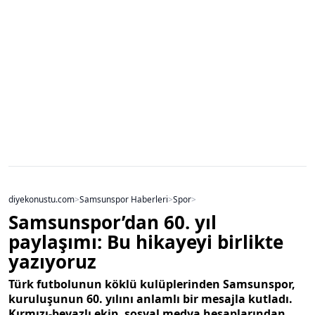
diyekonustu.com
>
Samsunspor Haberleri
>
Spor
>
Samsunspor’dan 60. yıl
paylaşımı: Bu hikayeyi birlikte
yazıyoruz
Türk futbolunun köklü kulüplerinden Samsunspor,
kuruluşunun 60. yılını anlamlı bir mesajla kutladı.
Kırmızı-beyazlı ekip, sosyal medya hesaplarından