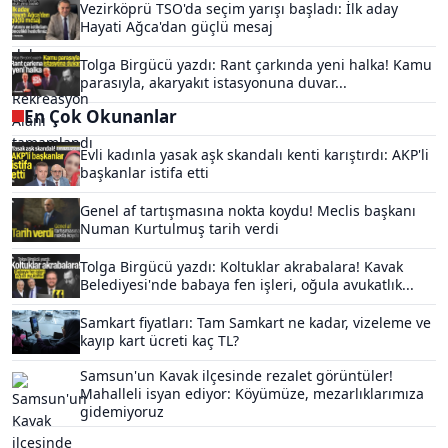
Vezirköprü TSO'da seçim yarışı başladı: İlk aday
Hayati Ağca'dan güçlü mesaj
Tolga Birgücü yazdı: Rant çarkında yeni halka! Kamu
parasıyla, akaryakıt istasyonuna duvar...
En Çok Okunanlar
Evli kadınla yasak aşk skandalı kenti karıştırdı: AKP'li
başkanlar istifa etti
Genel af tartışmasına nokta koydu! Meclis başkanı
Numan Kurtulmuş tarih verdi
Tolga Birgücü yazdı: Koltuklar akrabalara! Kavak
Belediyesi'nde babaya fen işleri, oğula avukatlık...
Samkart fiyatları: Tam Samkart ne kadar, vizeleme ve
kayıp kart ücreti kaç TL?
Samsun'un Kavak ilçesinde rezalet görüntüler!
Mahalleli isyan ediyor: Köyümüze, mezarlıklarımıza
gidemiyoruz