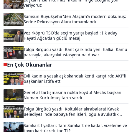
veriyoruz
Samsun Büyükşehir'den Alaçam'a modern dokunuş:
Sedde Rekreasyon Alanı tamamlandı
Vezirköprü TSO'da seçim yarışı başladı: İlk aday
Hayati Ağca'dan güçlü mesaj
Tolga Birgücü yazdı: Rant çarkında yeni halka! Kamu
parasıyla, akaryakıt istasyonuna duvar...
En Çok Okunanlar
Evli kadınla yasak aşk skandalı kenti karıştırdı: AKP'li
başkanlar istifa etti
Genel af tartışmasına nokta koydu! Meclis başkanı
Numan Kurtulmuş tarih verdi
Tolga Birgücü yazdı: Koltuklar akrabalara! Kavak
Belediyesi'nde babaya fen işleri, oğula avukatlık...
Samkart fiyatları: Tam Samkart ne kadar, vizeleme ve
kayıp kart ücreti kaç TL?