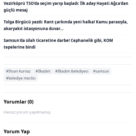
Vezirköprü TSO'da seçim yarışı başladı: İlk aday Hayati Ağca'dan
güçlü mesaj
Tolga Birgücü yazdı: Rant çarkında yeni halka! Kamu parasıyla,
akaryakıt istasyonuna duvar...
Samsun'da silah ticaretine darbe! Cephanelik gibi, KOM
tepelerine bindi
#İhsan Kurnaz
#İlkadım
#İlkadım Belediyesi
#samsun
#belediye meclisi
Yorumlar (0)
Henüz yorum yapılmamış.
Yorum Yap