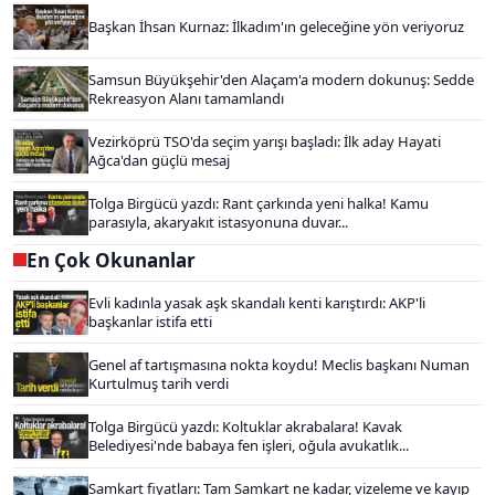
Başkan İhsan Kurnaz: İlkadım'ın geleceğine yön veriyoruz
Samsun Büyükşehir'den Alaçam'a modern dokunuş: Sedde
Rekreasyon Alanı tamamlandı
Vezirköprü TSO'da seçim yarışı başladı: İlk aday Hayati
Ağca'dan güçlü mesaj
Tolga Birgücü yazdı: Rant çarkında yeni halka! Kamu
parasıyla, akaryakıt istasyonuna duvar...
En Çok Okunanlar
Evli kadınla yasak aşk skandalı kenti karıştırdı: AKP'li
başkanlar istifa etti
Genel af tartışmasına nokta koydu! Meclis başkanı Numan
Kurtulmuş tarih verdi
Tolga Birgücü yazdı: Koltuklar akrabalara! Kavak
Belediyesi'nde babaya fen işleri, oğula avukatlık...
Samkart fiyatları: Tam Samkart ne kadar, vizeleme ve kayıp