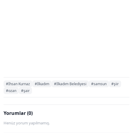
#İhsan Kurnaz
#İlkadım
#İlkadım Belediyesi
#samsun
#şiir
#ozan
#şair
Yorumlar (0)
Henüz yorum yapılmamış.