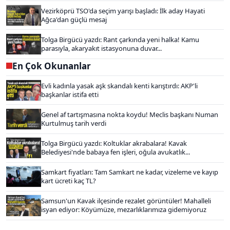
Vezirköprü TSO'da seçim yarışı başladı: İlk aday Hayati
Ağca'dan güçlü mesaj
Tolga Birgücü yazdı: Rant çarkında yeni halka! Kamu
parasıyla, akaryakıt istasyonuna duvar...
En Çok Okunanlar
Evli kadınla yasak aşk skandalı kenti karıştırdı: AKP'li
başkanlar istifa etti
Genel af tartışmasına nokta koydu! Meclis başkanı Numan
Kurtulmuş tarih verdi
Tolga Birgücü yazdı: Koltuklar akrabalara! Kavak
Belediyesi'nde babaya fen işleri, oğula avukatlık...
Samkart fiyatları: Tam Samkart ne kadar, vizeleme ve kayıp
kart ücreti kaç TL?
Samsun'un Kavak ilçesinde rezalet görüntüler! Mahalleli
isyan ediyor: Köyümüze, mezarlıklarımıza gidemiyoruz