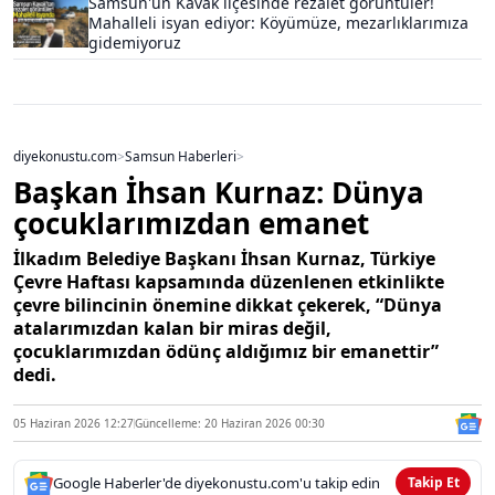
Samsun'un Kavak ilçesinde rezalet görüntüler!
Mahalleli isyan ediyor: Köyümüze, mezarlıklarımıza
gidemiyoruz
diyekonustu.com
>
Samsun Haberleri
>
Başkan İhsan Kurnaz: Dünya
çocuklarımızdan emanet
İlkadım Belediye Başkanı İhsan Kurnaz, Türkiye
Çevre Haftası kapsamında düzenlenen etkinlikte
çevre bilincinin önemine dikkat çekerek, “Dünya
atalarımızdan kalan bir miras değil,
çocuklarımızdan ödünç aldığımız bir emanettir”
dedi.
05 Haziran 2026 12:27
Güncelleme: 20 Haziran 2026 00:30
Google Haberler'de diyekonustu.com'u takip edin
Takip Et