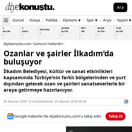
Ara
Güncel
|
Dünya
|
Politika
|
Ekonomi
|
Spor
|
Arşiv
|
Yaşam
▼
▼
▼
$
€
ÇEYREK
BİST
GRAM
TAM
BİTCOİN
DOLAR
EURO
ALTIN
100
ALTIN
ALTIN
-
-
-
-
-
-
-
-
-
-
-
-
-
-
diyekonustu.com
>
Samsun Haberleri
>
Ozanlar ve şairler İlkadım’da
buluşuyor
İlkadım Belediyesi, kültür ve sanat etkinlikleri
kapsamında Türkiye’nin farklı bölgelerinden ve yurt
dışından gelecek ozan ve şairleri sanatseverlerle bir
araya getirmeye hazırlanıyor.
05 Haziran 2026 15:22
Güncelleme: 20 Haziran 2026 00:26
Google Haberler'de diyekonustu.com'u takip edin
Takip Et