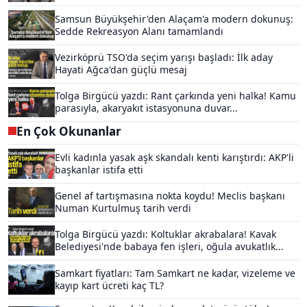
Samsun Büyükşehir'den Alaçam'a modern dokunuş:
Sedde Rekreasyon Alanı tamamlandı
Vezirköprü TSO'da seçim yarışı başladı: İlk aday
Hayati Ağca'dan güçlü mesaj
Tolga Birgücü yazdı: Rant çarkında yeni halka! Kamu
parasıyla, akaryakıt istasyonuna duvar...
En Çok Okunanlar
Evli kadınla yasak aşk skandalı kenti karıştırdı: AKP'li
başkanlar istifa etti
Genel af tartışmasına nokta koydu! Meclis başkanı
Numan Kurtulmuş tarih verdi
Tolga Birgücü yazdı: Koltuklar akrabalara! Kavak
Belediyesi'nde babaya fen işleri, oğula avukatlık...
Samkart fiyatları: Tam Samkart ne kadar, vizeleme ve
kayıp kart ücreti kaç TL?