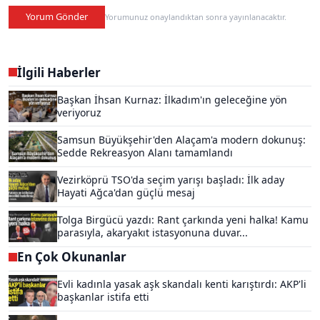
Yorum Gönder
Yorumunuz onaylandıktan sonra yayınlanacaktır.
İlgili Haberler
Başkan İhsan Kurnaz: İlkadım'ın geleceğine yön
veriyoruz
Samsun Büyükşehir'den Alaçam'a modern dokunuş:
Sedde Rekreasyon Alanı tamamlandı
Vezirköprü TSO'da seçim yarışı başladı: İlk aday
Hayati Ağca'dan güçlü mesaj
Tolga Birgücü yazdı: Rant çarkında yeni halka! Kamu
parasıyla, akaryakıt istasyonuna duvar...
En Çok Okunanlar
Evli kadınla yasak aşk skandalı kenti karıştırdı: AKP'li
başkanlar istifa etti