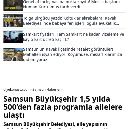
Genel af tartışmasına nokta koydu! Meclis başkanı
Numan Kurtulmuş tarih verdi
Tolga Birgücü yazdı: Koltuklar akrabalara! Kavak
Belediyesi'nde babaya fen işleri, oğula avukatlık...
Samkart fiyatları: Tam Samkart ne kadar, vizeleme ve
kayıp kart ücreti kaç TL?
Samsun'un Kavak ilçesinde rezalet görüntüler!
Mahalleli isyan ediyor: Köyümüze, mezarlıklarımıza
gidemiyoruz
diyekonustu.com
>
Samsun Haberleri
>
Samsun Büyükşehir 1,5 yılda
500’den fazla programla ailelere
ulaştı
Samsun Büyükşehir Belediyesi, aile yapısının