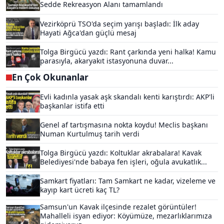
Sedde Rekreasyon Alanı tamamlandı
Vezirköprü TSO'da seçim yarışı başladı: İlk aday
Hayati Ağca'dan güçlü mesaj
Tolga Birgücü yazdı: Rant çarkında yeni halka! Kamu
parasıyla, akaryakıt istasyonuna duvar...
En Çok Okunanlar
Evli kadınla yasak aşk skandalı kenti karıştırdı: AKP'li
başkanlar istifa etti
Genel af tartışmasına nokta koydu! Meclis başkanı
Numan Kurtulmuş tarih verdi
Tolga Birgücü yazdı: Koltuklar akrabalara! Kavak
Belediyesi'nde babaya fen işleri, oğula avukatlık...
Samkart fiyatları: Tam Samkart ne kadar, vizeleme ve
kayıp kart ücreti kaç TL?
Samsun'un Kavak ilçesinde rezalet görüntüler!
Mahalleli isyan ediyor: Köyümüze, mezarlıklarımıza