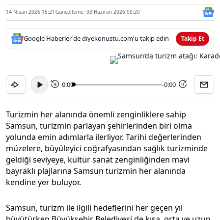
14 Nisan 2026 15:21
Güncelleme: 03 Haziran 2026 00:20
Google Haberler'de diyekonustu.com'u takip edin
Takip Et
0:00
-0:00
15
15
Turizmin her alanında önemli zenginliklere sahip
Samsun, turizmin parlayan şehirlerinden biri olma
yolunda emin adımlarla ilerliyor. Tarihi değerlerinden
müzelere, büyüleyici coğrafyasından sağlık turizminde
geldiği seviyeye, kültür sanat zenginliğinden mavi
bayraklı plajlarına Samsun turizmin her alanında
kendine yer buluyor.
Samsun, turizm ile ilgili hedeflerini her geçen yıl
büyütürken Büyükşehir Belediyesi de kısa, orta ve uzun