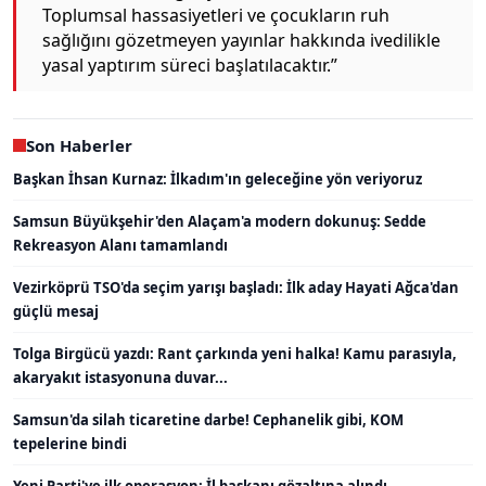
Toplumsal hassasiyetleri ve çocukların ruh
sağlığını gözetmeyen yayınlar hakkında ivedilikle
yasal yaptırım süreci başlatılacaktır.”
Son Haberler
Başkan İhsan Kurnaz: İlkadım'ın geleceğine yön veriyoruz
Samsun Büyükşehir'den Alaçam'a modern dokunuş: Sedde
Rekreasyon Alanı tamamlandı
Vezirköprü TSO'da seçim yarışı başladı: İlk aday Hayati Ağca'dan
güçlü mesaj
Tolga Birgücü yazdı: Rant çarkında yeni halka! Kamu parasıyla,
akaryakıt istasyonuna duvar...
Samsun'da silah ticaretine darbe! Cephanelik gibi, KOM
tepelerine bindi
Yeni Parti'ye ilk operasyon: İl başkanı gözaltına alındı