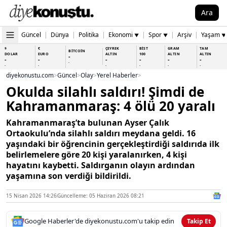
Ara
Güncel
|
Dünya
|
Politika
|
Ekonomi
|
Spor
|
Arşiv
|
Yaşam
▼
▼
▼
$
€
ÇEYREK
BİST
GRAM
TAM
BİTCOİN
DOLAR
EURO
ALTIN
100
ALTIN
ALTIN
-
-
-
-
-
-
-
-
-
-
-
-
-
-
diyekonustu.com
>
Güncel
>
Olay
>
Yerel Haberler
>
Okulda silahlı saldırı! Şimdi de
Kahramanmaraş: 4 ölü 20 yaralı
Kahramanmaraş’ta bulunan Ayser Çalık
Ortaokulu’nda silahlı saldırı meydana geldi. 16
yaşındaki bir öğrencinin gerçekleştirdiği saldırıda ilk
belirlemelere göre 20 kişi yaralanırken, 4 kişi
hayatını kaybetti. Saldırganın olayın ardından
yaşamına son verdiği bildirildi.
15 Nisan 2026 14:26
Güncelleme: 05 Haziran 2026 08:21
Google Haberler'de diyekonustu.com'u takip edin
Takip Et