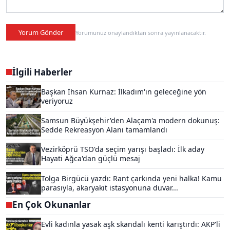
Yorum Gönder
Yorumunuz onaylandıktan sonra yayınlanacaktır.
İlgili Haberler
Başkan İhsan Kurnaz: İlkadım'ın geleceğine yön
veriyoruz
Samsun Büyükşehir'den Alaçam'a modern dokunuş:
Sedde Rekreasyon Alanı tamamlandı
Vezirköprü TSO'da seçim yarışı başladı: İlk aday
Hayati Ağca'dan güçlü mesaj
Tolga Birgücü yazdı: Rant çarkında yeni halka! Kamu
parasıyla, akaryakıt istasyonuna duvar...
En Çok Okunanlar
Evli kadınla yasak aşk skandalı kenti karıştırdı: AKP'li