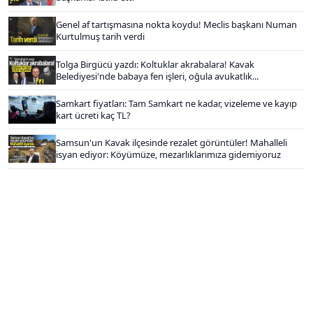
Genel af tartışmasına nokta koydu! Meclis başkanı Numan
Kurtulmuş tarih verdi
Tolga Birgücü yazdı: Koltuklar akrabalara! Kavak
Belediyesi'nde babaya fen işleri, oğula avukatlık...
Samkart fiyatları: Tam Samkart ne kadar, vizeleme ve kayıp
kart ücreti kaç TL?
Samsun'un Kavak ilçesinde rezalet görüntüler! Mahalleli
isyan ediyor: Köyümüze, mezarlıklarımıza gidemiyoruz