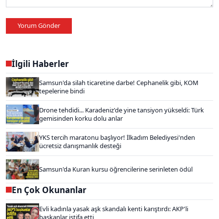
Yorum Gönder
İlgili Haberler
Samsun'da silah ticaretine darbe! Cephanelik gibi, KOM
tepelerine bindi
Drone tehdidi... Karadeniz'de yine tansiyon yükseldi: Türk
gemisinden korku dolu anlar
YKS tercih maratonu başlıyor! İlkadım Belediyesi'nden
ücretsiz danışmanlık desteği
Samsun'da Kuran kursu öğrencilerine serinleten ödül
En Çok Okunanlar
Evli kadınla yasak aşk skandalı kenti karıştırdı: AKP'li
başkanlar istifa etti