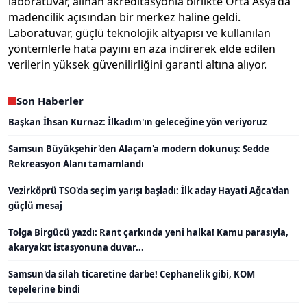
laboratuvar, alınan akreditasyonla birlikte Orta Asya’da
madencilik açısından bir merkez haline geldi.
Laboratuvar, güçlü teknolojik altyapısı ve kullanılan
yöntemlerle hata payını en aza indirerek elde edilen
verilerin yüksek güvenilirliğini garanti altına alıyor.
Son Haberler
Başkan İhsan Kurnaz: İlkadım'ın geleceğine yön veriyoruz
Samsun Büyükşehir'den Alaçam'a modern dokunuş: Sedde
Rekreasyon Alanı tamamlandı
Vezirköprü TSO'da seçim yarışı başladı: İlk aday Hayati Ağca'dan
güçlü mesaj
Tolga Birgücü yazdı: Rant çarkında yeni halka! Kamu parasıyla,
akaryakıt istasyonuna duvar...
Samsun'da silah ticaretine darbe! Cephanelik gibi, KOM
tepelerine bindi