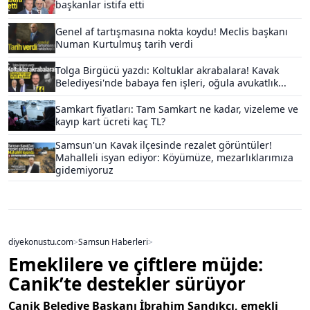
başkanlar istifa etti
Genel af tartışmasına nokta koydu! Meclis başkanı
Numan Kurtulmuş tarih verdi
Tolga Birgücü yazdı: Koltuklar akrabalara! Kavak
Belediyesi'nde babaya fen işleri, oğula avukatlık...
Samkart fiyatları: Tam Samkart ne kadar, vizeleme ve
kayıp kart ücreti kaç TL?
Samsun'un Kavak ilçesinde rezalet görüntüler!
Mahalleli isyan ediyor: Köyümüze, mezarlıklarımıza
gidemiyoruz
diyekonustu.com
>
Samsun Haberleri
>
Emeklilere ve çiftlere müjde:
Canik’te destekler sürüyor
Canik Belediye Başkanı İbrahim Sandıkçı, emekli