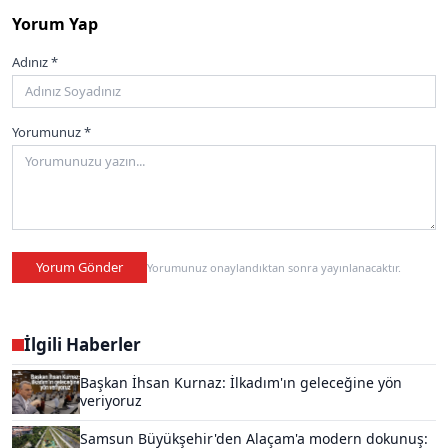
Yorum Yap
Adınız *
Yorumunuz *
Yorum Gönder
Yorumunuz onaylandıktan sonra yayınlanacaktır.
İlgili Haberler
Başkan İhsan Kurnaz: İlkadım'ın geleceğine yön
veriyoruz
Samsun Büyükşehir'den Alaçam'a modern dokunuş: