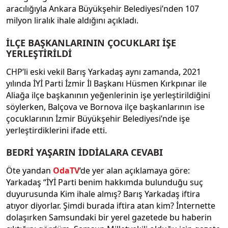
aracılığıyla Ankara Büyükşehir Belediyesi’nden 107
milyon liralık ihale aldığını açıkladı.
İLÇE BAŞKANLARININ ÇOCUKLARI İŞE
YERLEŞTİRİLDİ
CHP’li eski vekil Barış Yarkadaş aynı zamanda, 2021
yılında İYİ Parti İzmir İl Başkanı Hüsmen Kırkpınar ile
Aliağa ilçe başkanının yeğenlerinin işe yerleştirildiğini
söylerken, Balçova ve Bornova ilçe başkanlarının ise
çocuklarının İzmir Büyükşehir Belediyesi’nde işe
yerleştirdiklerini ifade etti.
BEDRİ YAŞARIN İDDİALARA CEVABI
Öte yandan
OdaTV
‘de yer alan açıklamaya göre:
Yarkadaş “İYİ Parti benim hakkımda bulunduğu suç
duyurusunda Kim ihale almış? Barış Yarkadaş iftira
atıyor diyorlar. Şimdi burada iftira atan kim? İnternette
dolaşırken Samsundaki bir yerel gazetede bu haberin