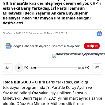
‘altılı masa’da kriz derinleşmeye devam ediyor. CHP’li
eski vekil Barış Yarkadaş, İYİ Partili Samsun
Milletvekili Bedri Yaşar’ın Ankara Büyükşehir
Belediyesi’nden 107 milyon liralık ihale aldığını
deşifre etti.
08 Ağustos 2023 20:31
Güncelleme: 21 Mayıs 2026 07:17
Google Haberler'de diyekonustu.com'u takip edin
Takip Et
0:00
-0:00
15
15
Tolga BİRGÜCÜ
– CHP’li Barış Yarkadaş, katıldığı
televizyon programında İYİ Parti’de Koray Aydın ve
Yavuz Ağıralioğlu’na yakınlığıyla bilinen Samsun
Milletvekili Bedri Yaşar’ın, 2021 yılının mart ayında sahibi
olduğu Oğuz Ata Mimarlık Mühendislik firması