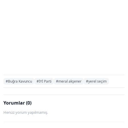
#Buğra Kavuncu
#İYİ Parti
#meral akşener
#yerel seçim
Yorumlar (0)
Henüz yorum yapılmamış.