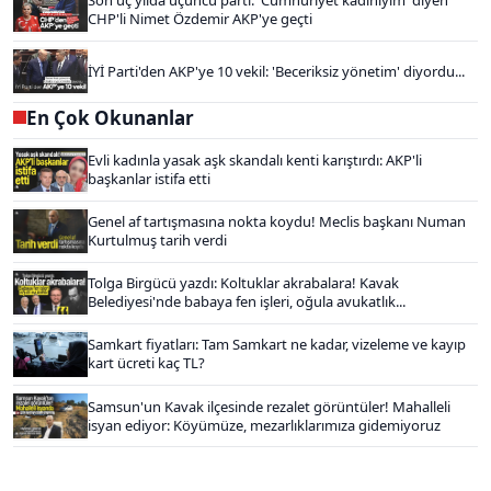
CHP'li Nimet Özdemir AKP'ye geçti
İYİ Parti'den AKP'ye 10 vekil: 'Beceriksiz yönetim' diyordu...
En Çok Okunanlar
Evli kadınla yasak aşk skandalı kenti karıştırdı: AKP'li
başkanlar istifa etti
Genel af tartışmasına nokta koydu! Meclis başkanı Numan
Kurtulmuş tarih verdi
Tolga Birgücü yazdı: Koltuklar akrabalara! Kavak
Belediyesi'nde babaya fen işleri, oğula avukatlık...
Samkart fiyatları: Tam Samkart ne kadar, vizeleme ve kayıp
kart ücreti kaç TL?
Samsun'un Kavak ilçesinde rezalet görüntüler! Mahalleli
isyan ediyor: Köyümüze, mezarlıklarımıza gidemiyoruz