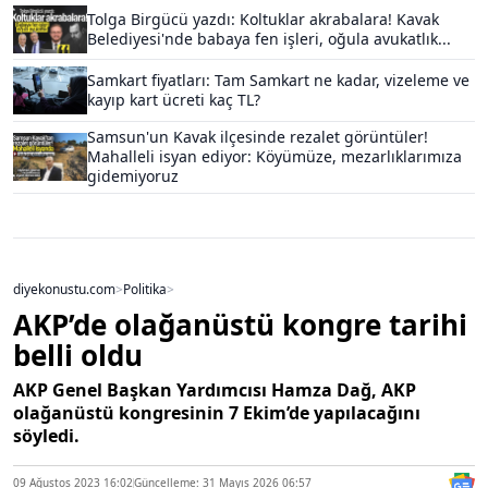
Tolga Birgücü yazdı: Koltuklar akrabalara! Kavak
Belediyesi'nde babaya fen işleri, oğula avukatlık...
Samkart fiyatları: Tam Samkart ne kadar, vizeleme ve
kayıp kart ücreti kaç TL?
Samsun'un Kavak ilçesinde rezalet görüntüler!
Mahalleli isyan ediyor: Köyümüze, mezarlıklarımıza
gidemiyoruz
diyekonustu.com
>
Politika
>
AKP’de olağanüstü kongre tarihi
belli oldu
AKP Genel Başkan Yardımcısı Hamza Dağ, AKP
olağanüstü kongresinin 7 Ekim’de yapılacağını
söyledi.
09 Ağustos 2023 16:02
Güncelleme: 31 Mayıs 2026 06:57