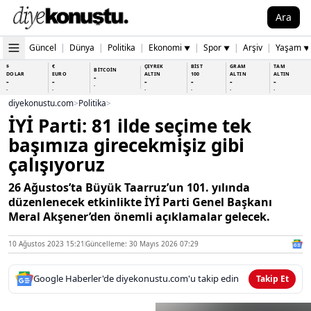
Ara
Güncel
|
Dünya
|
Politika
|
Ekonomi
|
Spor
|
Arşiv
|
Yaşam
▼
▼
▼
$
€
ÇEYREK
BİST
GRAM
TAM
BİTCOİN
DOLAR
EURO
ALTIN
100
ALTIN
ALTIN
-
-
-
-
-
-
-
-
-
-
-
-
-
-
diyekonustu.com
>
Politika
>
İYİ Parti: 81 ilde seçime tek
başımıza girecekmişiz gibi
çalışıyoruz
26 Ağustos’ta Büyük Taarruz’un 101. yılında
düzenlenecek etkinlikte İYİ Parti Genel Başkanı
Meral Akşener’den önemli açıklamalar gelecek.
10 Ağustos 2023 15:21
Güncelleme: 30 Mayıs 2026 07:29
Google Haberler'de diyekonustu.com'u takip edin
Takip Et