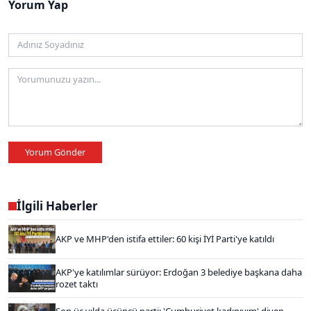
Yorum Yap
Yorum Gönder
İlgili Haberler
AKP ve MHP'den istifa ettiler: 60 kişi İYİ Parti'ye katıldı
AKP'ye katılımlar sürüyor: Erdoğan 3 belediye başkana daha
rozet taktı
Son üç yılda üçüncü parti: 'Cumhuriyet kadınıyım' diyen