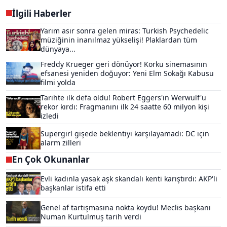
İlgili Haberler
Yarım asır sonra gelen miras: Turkish Psychedelic
müziğinin inanılmaz yükselişi! Plaklardan tüm
dünyaya...
Freddy Krueger geri dönüyor! Korku sinemasının
efsanesi yeniden doğuyor: Yeni Elm Sokağı Kabusu
filmi yolda
Tarihte ilk defa oldu! Robert Eggers'ın Werwulf'u
rekor kırdı: Fragmanını ilk 24 saatte 60 milyon kişi
izledi
Supergirl gişede beklentiyi karşılayamadı: DC için
alarm zilleri
En Çok Okunanlar
Evli kadınla yasak aşk skandalı kenti karıştırdı: AKP'li
başkanlar istifa etti
Genel af tartışmasına nokta koydu! Meclis başkanı
Numan Kurtulmuş tarih verdi