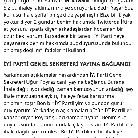
çıktığını gördüm. Samsun Milletvekili olduğu için gazete
Siz bu ihaleyi aldınız mı? diye soruyorlar. Bedri Yaşar Söz
konusu ihale şeffaf bir şekilde yapılmıştır Bize bir kıyak
yoktur diyor. 2 gündür benim hakkımda Twitterda İftira
atıyorsun, ispatla diyen arkadaşlardan kocaman bir
özür bekliyorum. Bu sadece bir tanesi. İYİ Parti neye
dayanarak benim hakkımda suç duyurusunda bulundu
anlamış değilim” ifadelerini kullandı.
İYİ PARTİ GENEL SEKRETERİ YAYINA BAĞLANDI
Yarkadaşın açıklamalarının ardından İYİ Parti Genel
Sekreteri Uğur Poyraz canlı yayına bağlandı. Burada
İhale dağıtılıyor dediği zaman kamuoyunun anladığı şey
ihale mevzuatına aykırı, ihaleye fesat karıştırma
anlamını taşır. Ben bir İYİ Partiliyim ve bundan gurur
duyuyorum. Yarkadaşın açıklamaları bütün İYİ Partilileri
kapsar diyen Poyraz şu açıklamaları yaptı: Benim suç
duyurusunda bulunmamdaki çıkış noktam İYİ Partililere
ihale dağıtılıyor cümlesi. Bir İYİ Partilinin bir ihaleye