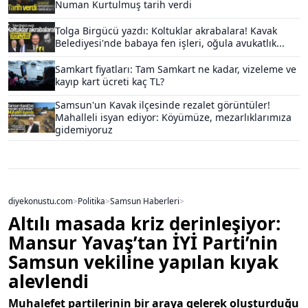
Numan Kurtulmuş tarih verdi
Tolga Birgücü yazdı: Koltuklar akrabalara! Kavak
Belediyesi'nde babaya fen işleri, oğula avukatlık...
Samkart fiyatları: Tam Samkart ne kadar, vizeleme ve
kayıp kart ücreti kaç TL?
Samsun'un Kavak ilçesinde rezalet görüntüler!
Mahalleli isyan ediyor: Köyümüze, mezarlıklarımıza
gidemiyoruz
diyekonustu.com
>
Politika
>
Samsun Haberleri
>
Altılı masada kriz derinleşiyor:
Mansur Yavaş’tan İYİ Parti’nin
Samsun vekiline yapılan kıyak
alevlendi
Muhalefet partilerinin bir araya gelerek oluşturduğu