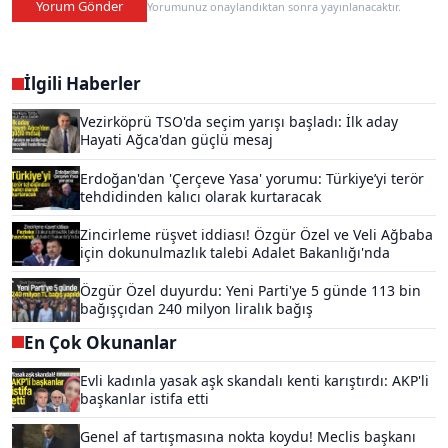
Yorum Gönder
Yorumunuz onaylandıktan sonra yayınlanacaktır.
İlgili Haberler
Vezirköprü TSO'da seçim yarışı başladı: İlk aday
Hayati Ağca'dan güçlü mesaj
Erdoğan'dan 'Çerçeve Yasa' yorumu: Türkiye’yi terör
tehdidinden kalıcı olarak kurtaracak
Zincirleme rüşvet iddiası! Özgür Özel ve Veli Ağbaba
için dokunulmazlık talebi Adalet Bakanlığı'nda
Özgür Özel duyurdu: Yeni Parti'ye 5 günde 113 bin
bağışçıdan 240 milyon liralık bağış
En Çok Okunanlar
Evli kadınla yasak aşk skandalı kenti karıştırdı: AKP'li
başkanlar istifa etti
Genel af tartışmasına nokta koydu! Meclis başkanı