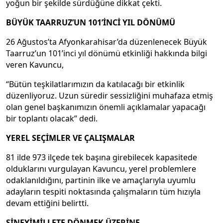
yoğun bir şekilde sürdüğüne dikkat çekti.
BÜYÜK TAARRUZ’UN 101’İNCİ YIL DÖNÜMÜ
26 Ağustos’ta Afyonkarahisar’da düzenlenecek Büyük
Taarruz’un 101’inci yıl dönümü etkinliği hakkında bilgi
veren Kavuncu,
“Bütün teşkilatlarımızın da katılacağı bir etkinlik
düzenliyoruz. Uzun süredir sessizliğini muhafaza etmiş
olan genel başkanımızın önemli açıklamalar yapacağı
bir toplantı olacak” dedi.
YEREL SEÇİMLER VE ÇALIŞMALAR
81 ilde 973 ilçede tek başına girebilecek kapasitede
olduklarını vurgulayan Kavuncu, yerel problemlere
odaklanıldığını, partinin ilke ve amaçlarıyla uyumlu
adayların tespiti noktasında çalışmaların tüm hızıyla
devam ettiğini belirtti.
SİNEYİMİLLETE DÖNMEK ÜZERİNE