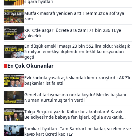
sigara fiyatları
Mutfak masrafı yeniden arttı! Temmuz'da sofraya
zam...
KKTC'de asgari ücrete ara zam! 71 bin 236 TL'ye
yükseldi
En düşük emekli maaşı 23 bin 552 lira oldu: Yaklaşık
5 milyon emekliyi ilgilendiren teklif komisyondan
geçti
En Çok Okunanlar
Evli kadınla yasak aşk skandalı kenti karıştırdı: AKP'li
başkanlar istifa etti
Genel af tartışmasına nokta koydu! Meclis başkanı
Numan Kurtulmuş tarih verdi
Tolga Birgücü yazdı: Koltuklar akrabalara! Kavak
Belediyesi'nde babaya fen işleri, oğula avukatlık...
Samkart fiyatları: Tam Samkart ne kadar, vizeleme ve
kayıp kart ücreti kaç TL?