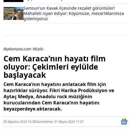
Samsun'un Kavak ilçesinde rezalet görüntüler!
Mahalleli isyan ediyor: Köyümüze, mezarlıklarımıza
gidemiyoruz
diyekonustu.com
>
Müzik
>
Cem Karaca’nın hayatı film
oluyor: Çekimleri eylülde
başlayacak
Cem Karaca’nın hayatını anlatacak film için
hazırlıklar sürüyor. Fikri Harika Prodüksiyon ve
Aytaç Medya, Anadolu rock müziğinin
kurucularından Cem Karaca’nın hayatını
beyazperdeye aktaracak.
09 Ağustos 2023 16:38
Güncelleme: 31 Mayıs 2026 11:37