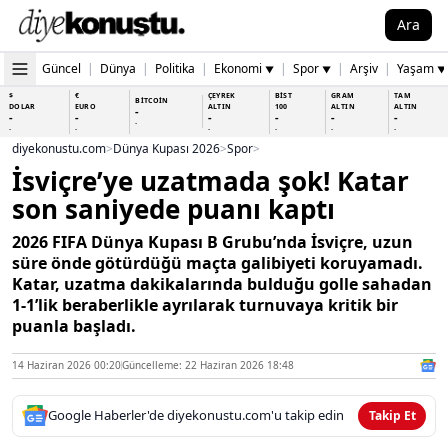
Ara
Güncel
|
Dünya
|
Politika
|
Ekonomi
|
Spor
|
Arşiv
|
Yaşam
▼
▼
▼
$
€
ÇEYREK
BİST
GRAM
TAM
BİTCOİN
DOLAR
EURO
ALTIN
100
ALTIN
ALTIN
-
-
-
-
-
-
-
-
-
-
-
-
-
-
diyekonustu.com
>
Dünya Kupası 2026
>
Spor
>
İsviçre’ye uzatmada şok! Katar
son saniyede puanı kaptı
2026 FIFA Dünya Kupası B Grubu’nda İsviçre, uzun
süre önde götürdüğü maçta galibiyeti koruyamadı.
Katar, uzatma dakikalarında bulduğu golle sahadan
1-1’lik beraberlikle ayrılarak turnuvaya kritik bir
puanla başladı.
14 Haziran 2026 00:20
Güncelleme: 22 Haziran 2026 18:48
Google Haberler'de diyekonustu.com'u takip edin
Takip Et