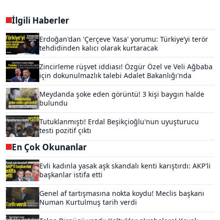
İlgili Haberler
Erdoğan'dan 'Çerçeve Yasa' yorumu: Türkiye’yi terör
tehdidinden kalıcı olarak kurtaracak
Zincirleme rüşvet iddiası! Özgür Özel ve Veli Ağbaba
için dokunulmazlık talebi Adalet Bakanlığı'nda
Meydanda şoke eden görüntü! 3 kişi baygın halde
bulundu
Tutuklanmıştı! Erdal Beşikçioğlu'nun uyuşturucu
testi pozitif çıktı
En Çok Okunanlar
Evli kadınla yasak aşk skandalı kenti karıştırdı: AKP'li
başkanlar istifa etti
Genel af tartışmasına nokta koydu! Meclis başkanı
Numan Kurtulmuş tarih verdi