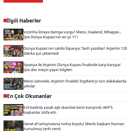
İlgili Haberler
Vozinha listeye damga vurgu! Messi, Haaland, Mbappe...
İşte Dünya Kupası'nın en iyi 11'i
Dünya Kupası'nın sahibi İspanya: Tarih yazdılar! Arjantin 120
dakika şut çekemedi
İspanya ile Arjantin Dünya Kupası finalinde karşı karşıya!
İşte dev maçın yayın bilgileri
Messi sahnede, Arjantin finalde! İngiltere'yi son dakikalarda
yıktılar
En Çok Okunanlar
Evli kadınla yasak aşk skandalı kenti karıştırdı: AKP'li
başkanlar istifa etti
Genel af tartışmasına nokta koydu! Meclis başkanı Numan
Kurtulmuş tarih verdi