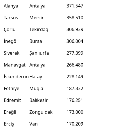
Alanya
Antalya
371.547
Tarsus
Mersin
358.510
Çorlu
Tekirdağ
306.939
İnegöl
Bursa
306.004
Siverek
Şanlıurfa
277.399
Manavgat
Antalya
266.480
İskenderun
Hatay
228.149
Fethiye
Muğla
187.332
Edremit
Balıkesir
176.251
Ereğli
Zonguldak
173.000
Erciş
Van
170.209