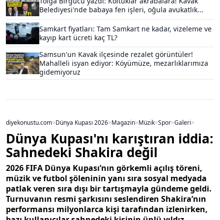
Tolga Birgücü yazdı: Koltuklar akrabalara! Kavak
Belediyesi'nde babaya fen işleri, oğula avukatlık...
Samkart fiyatları: Tam Samkart ne kadar, vizeleme ve
kayıp kart ücreti kaç TL?
Samsun'un Kavak ilçesinde rezalet görüntüler!
Mahalleli isyan ediyor: Köyümüze, mezarlıklarımıza
gidemiyoruz
diyekonustu.com
>
Dünya Kupası 2026
>
Magazin
>
Müzik
>
Spor
>
Galeri
>
Dünya Kupası'nı karıştıran iddia:
Sahnedeki Shakira değil
2026 FIFA Dünya Kupası’nın görkemli açılış töreni,
müzik ve futbol şöleninin yanı sıra sosyal medyada
patlak veren sıra dışı bir tartışmayla gündeme geldi.
Turnuvanın resmi şarkısını seslendiren Shakira’nın
performansı milyonlarca kişi tarafından izlenirken,
bazı kullanıcılar sahnedeki kişinin ünlü yıldız