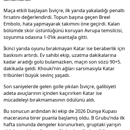
Maça etkili başlayan İsviçre, ilk yarıda yakaladığı penaltı
fırsatını değerlendirdi. Topun başına geçen Breel
Embolo, hata yapmayarak takımını öne geçirdi. Kalan
bölümde skor üstünlüğünü koruyan Avrupa temsilcisi,
soyunma odasına 1-0’lık avantajla gitti.
İkinci yarıda oyunu bırakmayan Katar ise beraberlik için
baskısını artırdı. Ev sahibi ekip, uzatma dakikalarına
kadar aradığı golü bulamazken, maçın son sözü 90+5.
dakikada geldi. Khouki’nin ağları sarsmasıyla Katar
tribünleri büyük sevinç yaşadı.
Son saniyelerde gelen golle yıkılan İsviçre, galibiyeti
adeta avuçlarının içinden kaçırırken Katar ise
mücadeleyi bırakmamasının ödülünü aldı.
Bu sonucun ardından iki ekip de 2026 Dünya Kupası
macerasına birer puanla başlamış oldu. B Grubu’nda ilk
hafta sonunda dengeler korunurken, gruptaki yarışın