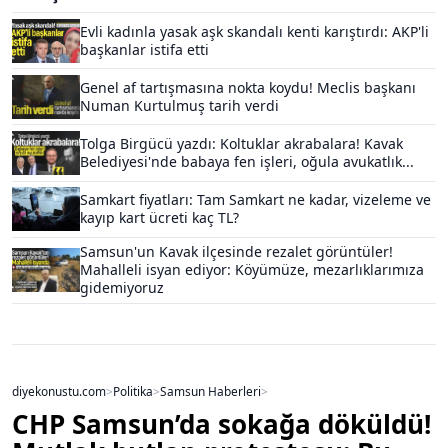
Evli kadınla yasak aşk skandalı kenti karıştırdı: AKP'li
başkanlar istifa etti
Genel af tartışmasına nokta koydu! Meclis başkanı
Numan Kurtulmuş tarih verdi
Tolga Birgücü yazdı: Koltuklar akrabalara! Kavak
Belediyesi'nde babaya fen işleri, oğula avukatlık...
Samkart fiyatları: Tam Samkart ne kadar, vizeleme ve
kayıp kart ücreti kaç TL?
Samsun'un Kavak ilçesinde rezalet görüntüler!
Mahalleli isyan ediyor: Köyümüze, mezarlıklarımıza
gidemiyoruz
diyekonustu.com
>
Politika
>
Samsun Haberleri
>
CHP Samsun’da sokağa döküldü!