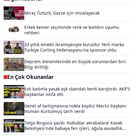
Miraç Öztürk, Gazze için imzalayacak
Erkek kemer seçiminde renk ve kombin uyumu
rehberi
33 yıllık emekli ikramiyesiyle kuruldu! Yerli marka
Türkiye Curling Federasyonu'na sponsor oldu
Deprem dönemlerinde en büyük sorunlardan biri:
Bilgi kirliliği
En Çok Okunanlar
Evli kadınla yasak aşk skandalı kenti karıştırdı: AKP'li
başkanlar istifa etti
Genel af tartışmasına nokta koydu! Meclis başkanı
Numan Kurtulmuş tarih verdi
Tolga Birgücü yazdı: Koltuklar akrabalara! Kavak
Belediyesi'nde babaya fen işleri, oğula avukatlık...