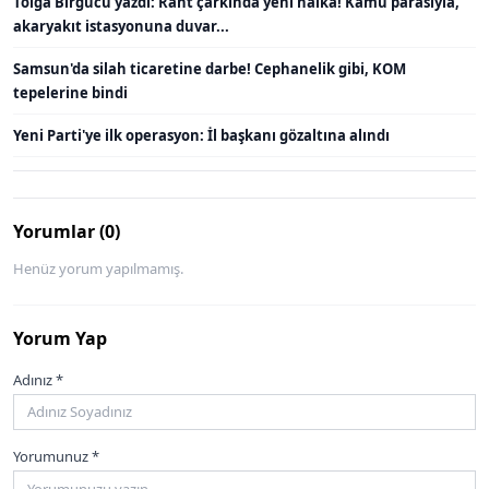
Tolga Birgücü yazdı: Rant çarkında yeni halka! Kamu parasıyla,
akaryakıt istasyonuna duvar...
Samsun'da silah ticaretine darbe! Cephanelik gibi, KOM
tepelerine bindi
Yeni Parti'ye ilk operasyon: İl başkanı gözaltına alındı
Yorumlar (0)
Henüz yorum yapılmamış.
Yorum Yap
Adınız *
Yorumunuz *