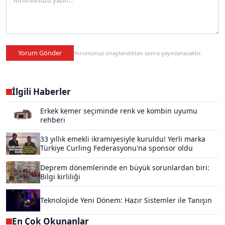
Yorum Gönder
Yorumunuz onaylandıktan sonra yayınlanacaktır.
İlgili Haberler
Erkek kemer seçiminde renk ve kombin uyumu
rehberi
33 yıllık emekli ikramiyesiyle kuruldu! Yerli marka
Türkiye Curling Federasyonu'na sponsor oldu
Deprem dönemlerinde en büyük sorunlardan biri:
Bilgi kirliliği
Teknolojide Yeni Dönem: Hazır Sistemler ile Tanışın
En Çok Okunanlar