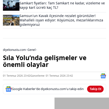
Samkart fiyatları: Tam Samkart ne kadar, vizeleme ve
kayıp kart ücreti kaç TL?
Samsun'un Kavak ilçesinde rezalet görüntüler!
Mahalleli isyan ediyor: Köyümüze, mezarlıklarımıza
gidemiyoruz
diyekonustu.com
>
Genel
>
Sıla Yolu’nda gelişmeler ve
önemli olaylar
01 Temmuz 2026 23:42
Güncelleme: 01 Temmuz 2026 23:42
Google Haberler'de diyekonustu.com'u takip edin
Takip Et