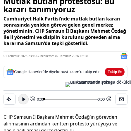
Mutlak butlan protestosu: Bu
kararı tanımıyoruz
Cumhuriyet Halk Partisi’nde mutlak butlan kararı
sonrasında yeniden göreve gelen genel merkez
yönetiminin, CHP Samsun İl Başkanı Mehmet Özdağ
ile il yönetimi ve disiplin kurulunu görevden alma
kararına Samsun’da tepki gösterildi.
01 Temmuz 2026 23:10
Güncelleme: 02 Temmuz 2026 16:10
Google Haberler'de diyekonustu.com'u takip edin
Takip Et
0:00
-0:00
15
15
CHP Samsun İl Başkanı Mehmet Özdağ’ın görevden
alınmasının ardından kentten protesto yürüyüşü ve
basın açıklaması gerçekleştirildi.