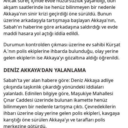
Ancak süreç içinde evde huzursuzluk yaşandığı, dün
akşam saatlerinde ise henüz bilinmeyen bir nedenle
Akkaya'nın sinir krizi geçirdiği öne sürüldü. Bunun
üzerine arkadaşıyla tartışmaya başlayan Akkaya'nın,
Sabah'ın haberine göre arkadaşına saldırdığı ve evde
maddi hasara yol açtığı iddia edildi.
Durumun kontrolden çıkması üzerine ev sahibi Kürşat
A.'nın polis ekiplerine ihbarda bulunduğu, olay yerine
gelen ekiplerin ise Akkaya'yı gözaltına aldığı öğrenildi.
DENİZ AKKAYA'DAN YALANLAMA
Sabah'ta yer alan habere göre: Deniz Akkaya adliye
çıkışında taşkınlık çıkardığı yönündeki iddiaları
yalanladı. Edinilen bilgiye göre, Maşukiye Mahallesi
Çınar Caddesi üzerinde bulunan ikamette henüz
bilinmeyen bir nedenle tartışma çıktı. Çevredekilerin
ihbarı üzerine olay yerine gelen polis ekipleri, kavgaya
karıştığı öne sürülen Akkaya'yı ve tarafları polis
merkezine götürdü.