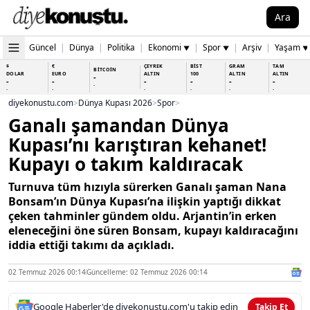
Ara
Güncel
|
Dünya
|
Politika
|
Ekonomi
|
Spor
|
Arşiv
|
Yaşam
▼
▼
▼
$
€
ÇEYREK
BİST
GRAM
TAM
BİTCOİN
DOLAR
EURO
ALTIN
100
ALTIN
ALTIN
-
-
-
-
-
-
-
-
-
-
-
-
-
-
diyekonustu.com
>
Dünya Kupası 2026
>
Spor
>
Ganalı şamandan Dünya
Kupası’nı karıştıran kehanet!
Kupayı o takım kaldıracak
Turnuva tüm hızıyla sürerken Ganalı şaman Nana
Bonsam’ın Dünya Kupası’na ilişkin yaptığı dikkat
çeken tahminler gündem oldu. Arjantin’in erken
eleneceğini öne süren Bonsam, kupayı kaldıracağını
iddia ettiği takımı da açıkladı.
02 Temmuz 2026 00:14
Güncelleme: 02 Temmuz 2026 00:14
Google Haberler'de diyekonustu.com'u takip edin
Takip Et