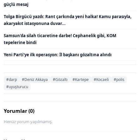
güçlü mesaj
Tolga Birgücü yazdı: Rant çarkında yeni halka! Kamu parasıyla,
akaryakıt istasyonuna duvar...
Samsun'da silah ticaretine darbe! Cephanelik gibi, KOM
tepelerine bindi
Yeni Parti'ye ilk operasyon: İl başkanı gözaltına alındı
#darp
#Deniz Akkaya
#Gözaltı
#Kartepe
#Kocaeli
#polis
#uyuşturucu
Yorumlar (0)
Henüz yorum yapılmamış.