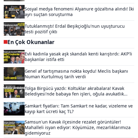
Sosyal medya fenomeni Alyanure gözaltına alındı! İki
ayrı suçtan soruşturma
Tutuklanmıştı! Erdal Beşikçioğlu'nun uyuşturucu
testi pozitif çıktı
En Çok Okunanlar
Evli kadınla yasak aşk skandalı kenti karıştırdı: AKP'li
başkanlar istifa etti
Genel af tartışmasına nokta koydu! Meclis başkanı
Numan Kurtulmuş tarih verdi
Tolga Birgücü yazdı: Koltuklar akrabalara! Kavak
Belediyesi'nde babaya fen işleri, oğula avukatlık...
Samkart fiyatları: Tam Samkart ne kadar, vizeleme ve
kayıp kart ücreti kaç TL?
Samsun'un Kavak ilçesinde rezalet görüntüler!
Mahalleli isyan ediyor: Köyümüze, mezarlıklarımıza
gidemiyoruz