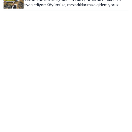
isyan ediyor: Köyümüze, mezarlıklarımıza gidemiyoruz