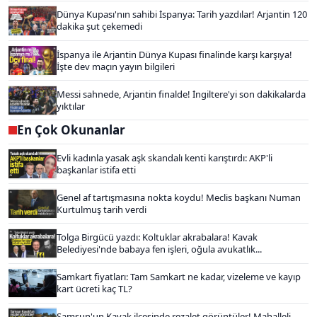
Dünya Kupası'nın sahibi İspanya: Tarih yazdılar! Arjantin 120
dakika şut çekemedi
İspanya ile Arjantin Dünya Kupası finalinde karşı karşıya!
İşte dev maçın yayın bilgileri
Messi sahnede, Arjantin finalde! İngiltere'yi son dakikalarda
yıktılar
En Çok Okunanlar
Evli kadınla yasak aşk skandalı kenti karıştırdı: AKP'li
başkanlar istifa etti
Genel af tartışmasına nokta koydu! Meclis başkanı Numan
Kurtulmuş tarih verdi
Tolga Birgücü yazdı: Koltuklar akrabalara! Kavak
Belediyesi'nde babaya fen işleri, oğula avukatlık...
Samkart fiyatları: Tam Samkart ne kadar, vizeleme ve kayıp
kart ücreti kaç TL?
Samsun'un Kavak ilçesinde rezalet görüntüler! Mahalleli