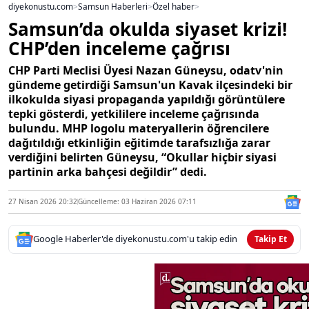
diyekonustu.com
>
Samsun Haberleri
>
Özel haber
>
Samsun’da okulda siyaset krizi!
CHP’den inceleme çağrısı
CHP Parti Meclisi Üyesi Nazan Güneysu, odatv'nin
gündeme getirdiği Samsun'un Kavak ilçesindeki bir
ilkokulda siyasi propaganda yapıldığı görüntülere
tepki gösterdi, yetkililere inceleme çağrısında
bulundu. MHP logolu materyallerin öğrencilere
dağıtıldığı etkinliğin eğitimde tarafsızlığa zarar
verdiğini belirten Güneysu, “Okullar hiçbir siyasi
partinin arka bahçesi değildir” dedi.
27 Nisan 2026 20:32
Güncelleme: 03 Haziran 2026 07:11
Google Haberler'de diyekonustu.com'u takip edin
Takip Et