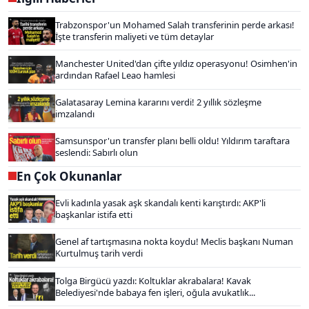
Trabzonspor'un Mohamed Salah transferinin perde arkası!
İşte transferin maliyeti ve tüm detaylar
Manchester United'dan çifte yıldız operasyonu! Osimhen'in
ardından Rafael Leao hamlesi
Galatasaray Lemina kararını verdi! 2 yıllık sözleşme
imzalandı
Samsunspor'un transfer planı belli oldu! Yıldırım taraftara
seslendi: Sabırlı olun
En Çok Okunanlar
Evli kadınla yasak aşk skandalı kenti karıştırdı: AKP'li
başkanlar istifa etti
Genel af tartışmasına nokta koydu! Meclis başkanı Numan
Kurtulmuş tarih verdi
Tolga Birgücü yazdı: Koltuklar akrabalara! Kavak
Belediyesi'nde babaya fen işleri, oğula avukatlık...