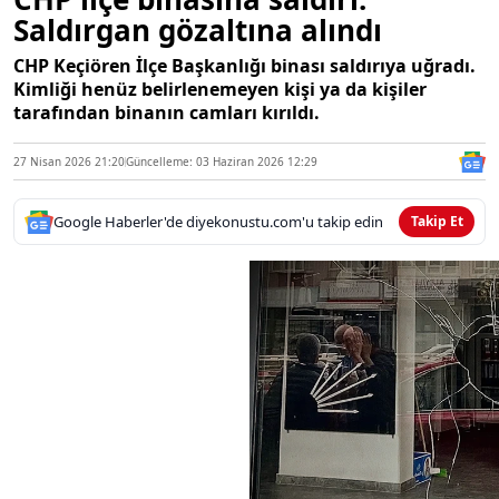
Saldırgan gözaltına alındı
CHP Keçiören İlçe Başkanlığı binası saldırıya uğradı.
Kimliği henüz belirlenemeyen kişi ya da kişiler
tarafından binanın camları kırıldı.
27 Nisan 2026 21:20
Güncelleme: 03 Haziran 2026 12:29
Google Haberler'de diyekonustu.com'u takip edin
Takip Et