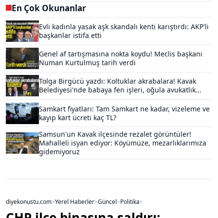
En Çok Okunanlar
Evli kadınla yasak aşk skandalı kenti karıştırdı: AKP'li
başkanlar istifa etti
Genel af tartışmasına nokta koydu! Meclis başkanı
Numan Kurtulmuş tarih verdi
Tolga Birgücü yazdı: Koltuklar akrabalara! Kavak
Belediyesi'nde babaya fen işleri, oğula avukatlık...
Samkart fiyatları: Tam Samkart ne kadar, vizeleme ve
kayıp kart ücreti kaç TL?
Samsun'un Kavak ilçesinde rezalet görüntüler!
Mahalleli isyan ediyor: Köyümüze, mezarlıklarımıza
gidemiyoruz
diyekonustu.com
>
Yerel Haberler
>
Güncel
>
Politika
>
CHP ilçe binasına saldırı: