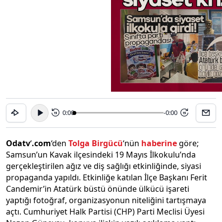
0:00
-0:00
15
15
Odatv
‘
.com
‘den
Tolga Birgücü
‘nün
haberine
göre;
Samsun’un Kavak ilçesindeki 19 Mayıs İlkokulu’nda
gerçekleştirilen ağız ve diş sağlığı etkinliğinde, siyasi
propaganda yapıldı. Etkinliğe katılan İlçe Başkanı Ferit
Candemir’in Atatürk büstü önünde ülkücü işareti
yaptığı fotoğraf, organizasyonun niteliğini tartışmaya
açtı. Cumhuriyet Halk Partisi (CHP) Parti Meclisi Üyesi