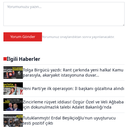
Yorum Gönder
Yorumunuz onaylandıktan sonra yayınlanacaktır.
İlgili Haberler
Tolga Birgücü yazdı: Rant çarkında yeni halka! Kamu
parasıyla, akaryakıt istasyonuna duvar...
Yeni Parti'ye ilk operasyon: İl başkanı gözaltına alındı
Zincirleme rüşvet iddiası! Özgür Özel ve Veli Ağbaba
için dokunulmazlık talebi Adalet Bakanlığı'nda
Tutuklanmıştı! Erdal Beşikçioğlu'nun uyuşturucu
testi pozitif çıktı