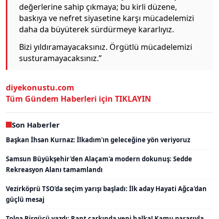
değerlerine sahip çıkmaya; bu kirli düzene,
baskıya ve nefret siyasetine karşı mücadelemizi
daha da büyüterek sürdürmeye kararlıyız.
Bizi yıldıramayacaksınız. Örgütlü mücadelemizi
susturamayacaksınız.”
diyekonustu.com
Tüm Gündem Haberleri için TIKLAYIN
Son Haberler
Başkan İhsan Kurnaz: İlkadım'ın geleceğine yön veriyoruz
Samsun Büyükşehir'den Alaçam'a modern dokunuş: Sedde
Rekreasyon Alanı tamamlandı
Vezirköprü TSO'da seçim yarışı başladı: İlk aday Hayati Ağca'dan
güçlü mesaj
Tolga Birgücü yazdı: Rant çarkında yeni halka! Kamu parasıyla,