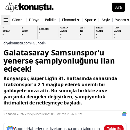
Ara
Güncel
|
Dünya
|
Politika
|
Ekonomi
|
Spor
|
Arşiv
|
Yaşam
▼
▼
▼
$
€
ÇEYREK
BİST
GRAM
TAM
BİTCOİN
DOLAR
EURO
ALTIN
100
ALTIN
ALTIN
-
-
-
-
-
-
-
-
-
-
-
-
-
-
diyekonustu.com
>
Güncel
>
Galatasaray Samsunspor’u
yenerse şampiyonluğunu ilan
edecek!
Konyaspor, Süper Lig’in 31. haftasında sahasında
Trabzonspor’u 2-1 mağlup ederek önemli bir
galibiyete imza attı. Bu sonuçla birlikte zirve
yarışında dengeler değişirken, şampiyonluk
ihtimalleri de netleşmeye başladı.
27 Nisan 2026 22:27
Güncelleme: 05 Haziran 2026 08:21
Google Haberler'de diyekonustu.com'u takip edin
Takip Et