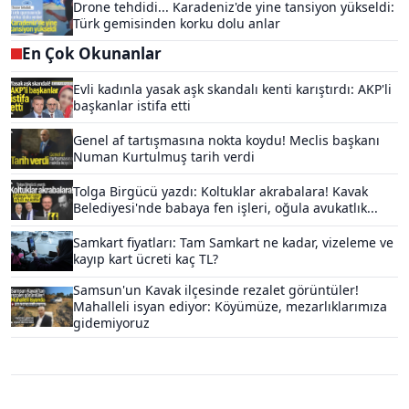
Drone tehdidi... Karadeniz'de yine tansiyon yükseldi:
Türk gemisinden korku dolu anlar
En Çok Okunanlar
Evli kadınla yasak aşk skandalı kenti karıştırdı: AKP'li
başkanlar istifa etti
Genel af tartışmasına nokta koydu! Meclis başkanı
Numan Kurtulmuş tarih verdi
Tolga Birgücü yazdı: Koltuklar akrabalara! Kavak
Belediyesi'nde babaya fen işleri, oğula avukatlık...
Samkart fiyatları: Tam Samkart ne kadar, vizeleme ve
kayıp kart ücreti kaç TL?
Samsun'un Kavak ilçesinde rezalet görüntüler!
Mahalleli isyan ediyor: Köyümüze, mezarlıklarımıza
gidemiyoruz