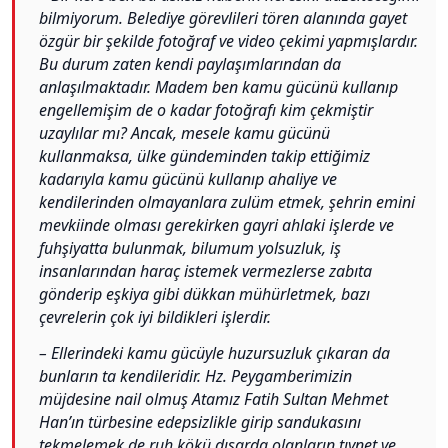
bilmiyorum. Belediye görevlileri tören alanında gayet
özgür bir şekilde fotoğraf ve video çekimi yapmışlardır.
Bu durum zaten kendi paylaşımlarından da
anlaşılmaktadır. Madem ben kamu gücünü kullanıp
engellemişim de o kadar fotoğrafı kim çekmiştir
uzaylılar mı? Ancak, mesele kamu gücünü
kullanmaksa, ülke gündeminden takip ettiğimiz
kadarıyla kamu gücünü kullanıp ahaliye ve
kendilerinden olmayanlara zulüm etmek, şehrin emini
mevkiinde olması gerekirken gayri ahlaki işlerde ve
fuhşiyatta bulunmak, bilumum yolsuzluk, iş
insanlarından haraç istemek vermezlerse zabıta
gönderip eşkiya gibi dükkan mühürletmek, bazı
çevrelerin çok iyi bildikleri işlerdir.
– Ellerindeki kamu gücüyle huzursuzluk çıkaran da
bunların ta kendileridir. Hz. Peygamberimizin
müjdesine nail olmuş Atamız Fatih Sultan Mehmet
Han’ın türbesine edepsizlikle girip sandukasını
tekmelemek de ruh kökü dışarda olanların tıynet ve