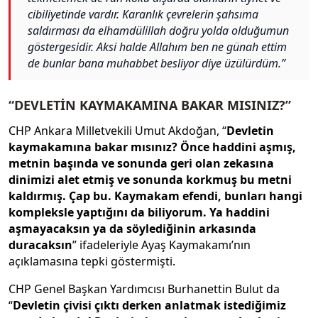
cibiliyetinde vardır. Karanlık çevrelerin şahsıma
saldırması da elhamdülillah doğru yolda olduğumun
göstergesidir. Aksi halde Allahım ben ne günah ettim
de bunlar bana muhabbet besliyor diye üzülürdüm.”
“DEVLETİN KAYMAKAMINA BAKAR MISINIZ?”
CHP Ankara Milletvekili Umut Akdoğan, “
Devletin
kaymakamına bakar mısınız? Önce haddini aşmış,
metnin başında ve sonunda geri olan zekasına
dinimizi alet etmiş ve sonunda korkmuş bu metni
kaldırmış. Çap bu. Kaymakam efendi, bunları hangi
kompleksle yaptığını da biliyorum. Ya haddini
aşmayacaksın ya da söylediğinin arkasında
duracaksın
” ifadeleriyle Ayaş Kaymakamı’nın
açıklamasına tepki göstermişti.
CHP Genel Başkan Yardımcısı Burhanettin Bulut da
“
Devletin çivisi çıktı derken anlatmak istediğimiz