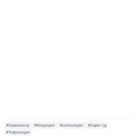
#Galatasaray
#Konyaspor
#samsunspor
#Süper Lig
#Trabzonspor