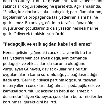
belirten Güneysu, bu tür girişimlerin uzun vadede ciddi
sakıncalar doğurabileceğine işaret etti. Açıklamasında,
“Sınıflar, koridorlar ve okul bahçeleri; parti flamalarının,
logolarının ve propaganda faaliyetlerinin alanı haline
getirilemez. Bu anlayış, eğitimin tarafsızlığına gölge
düşürürken çocuklarımızı da siyasetin nesnesi haline
getirir” diyerek tepkisini sürdürdü.
“Pedagojik ve etik açıdan kabul edilemez”
Henüz gelişim çağındaki çocuklara yönelik bu tür
faaliyetlerin yalnızca siyasi değil, aynı zamanda
pedagojik ve etik açıdan da sorunlu olduğunu
vurgulayan Güneysu, devlet okullarında bu tür
uygulamaların kamu sorumluluğuyla bağdaşmadığını
ifade etti. “Belirli bir siyasi partinin logosunu taşıyan
materyallerin çocuklara dağıtılması; pedagojik, etik ve
kamusal sorumluluk açısından kabul edilemez bir
durumdur” diyen Güneysu, çocukların bu tür etkilerden
korunması gerektiğini belirtti.