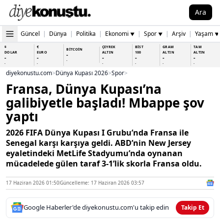
Ara
Güncel
|
Dünya
|
Politika
|
Ekonomi
|
Spor
|
Arşiv
|
Yaşam
▼
▼
▼
$
€
ÇEYREK
BİST
GRAM
TAM
BİTCOİN
DOLAR
EURO
ALTIN
100
ALTIN
ALTIN
-
-
-
-
-
-
-
-
-
-
-
-
-
-
diyekonustu.com
>
Dünya Kupası 2026
>
Spor
>
Fransa, Dünya Kupası’na
galibiyetle başladı! Mbappe şov
yaptı
2026 FIFA Dünya Kupası I Grubu’nda Fransa ile
Senegal karşı karşıya geldi. ABD’nin New Jersey
eyaletindeki MetLife Stadyumu’nda oynanan
mücadelede gülen taraf 3-1’lik skorla Fransa oldu.
17 Haziran 2026 01:50
Güncelleme: 17 Haziran 2026 03:57
Google Haberler'de diyekonustu.com'u takip edin
Takip Et