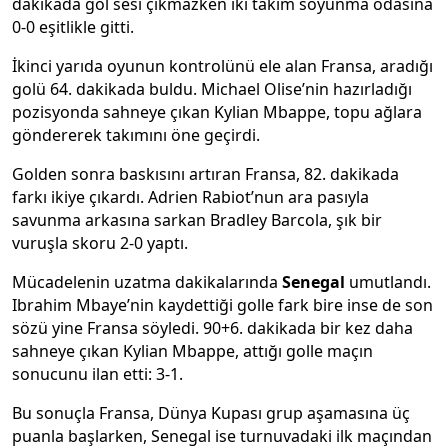
dakikada gol sesi çıkmazken iki takım soyunma odasına
0-0 eşitlikle gitti.
İkinci yarıda oyunun kontrolünü ele alan Fransa, aradığı
golü 64. dakikada buldu. Michael Olise’nin hazırladığı
pozisyonda sahneye çıkan Kylian Mbappe, topu ağlara
göndererek takımını öne geçirdi.
Golden sonra baskısını artıran Fransa, 82. dakikada
farkı ikiye çıkardı. Adrien Rabiot’nun ara pasıyla
savunma arkasına sarkan Bradley Barcola, şık bir
vuruşla skoru 2-0 yaptı.
Mücadelenin uzatma dakikalarında
Senegal
umutlandı.
Ibrahim Mbaye’nin kaydettiği golle fark bire inse de son
sözü yine Fransa söyledi. 90+6. dakikada bir kez daha
sahneye çıkan Kylian Mbappe, attığı golle maçın
sonucunu ilan etti: 3-1.
Bu sonuçla Fransa, Dünya Kupası grup aşamasına üç
puanla başlarken, Senegal ise turnuvadaki ilk maçından