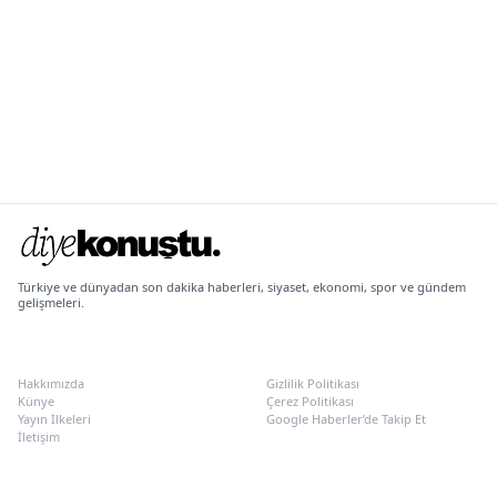
Türkiye ve dünyadan son dakika haberleri, siyaset, ekonomi, spor ve gündem
gelişmeleri.
KURUMSAL
POLITIKALAR
Hakkımızda
Gizlilik Politikası
Künye
Çerez Politikası
Yayın İlkeleri
Google Haberler’de Takip Et
İletişim
SOSYAL MEDYA