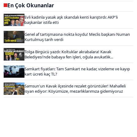
En Çok Okunanlar
Evli kadınla yasak aşk skandalı kenti karıştırdı: AKP'li
başkanlar istifa etti
Genel af tartışmasına nokta koydu! Meclis başkanı Numan
Kurtulmuş tarih verdi
Tolga Birgücü yazdı: Koltuklar akrabalara! Kavak
Belediyesi'nde babaya fen işleri, oğula avukatlık...
Samkart fiyatları: Tam Samkart ne kadar, vizeleme ve kayıp
kart ücreti kaç TL?
Samsun'un Kavak ilçesinde rezalet görüntüler! Mahalleli
isyan ediyor: Köyümüze, mezarlıklarımıza gidemiyoruz