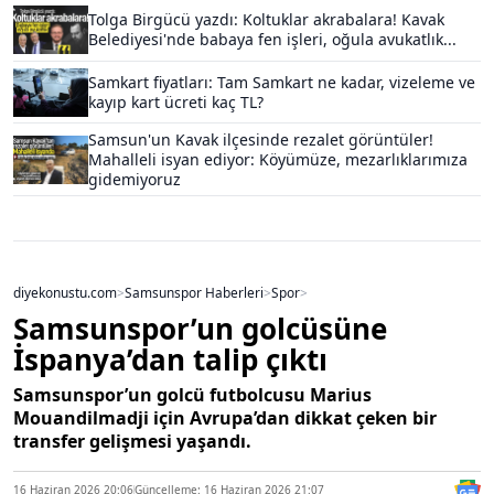
Tolga Birgücü yazdı: Koltuklar akrabalara! Kavak
Belediyesi'nde babaya fen işleri, oğula avukatlık...
Samkart fiyatları: Tam Samkart ne kadar, vizeleme ve
kayıp kart ücreti kaç TL?
Samsun'un Kavak ilçesinde rezalet görüntüler!
Mahalleli isyan ediyor: Köyümüze, mezarlıklarımıza
gidemiyoruz
diyekonustu.com
>
Samsunspor Haberleri
>
Spor
>
Samsunspor’un golcüsüne
İspanya’dan talip çıktı
Samsunspor’un golcü futbolcusu Marius
Mouandilmadji için Avrupa’dan dikkat çeken bir
transfer gelişmesi yaşandı.
16 Haziran 2026 20:06
Güncelleme: 16 Haziran 2026 21:07