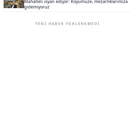
Mahalleli isyan ediyor: Köyümüze, mezarlıklarımıza
gidemiyoruz
YENI HABER YÜKLENEMEDI