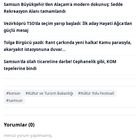
Samsun Büyükşehir'den Alaçam'a modern dokunuş: Sedde
Rekreasyon Alanı tamamlandı
Vezirköprü TSO'da seçim yarışı başladı: İlk aday Hayati Ağca'dan
güçlü mesaj
Tolga Birgücü yazdı: Rant çarkında yeni halka! Kamu parasıyla,
akaryakıt istasyonuna duvar...
Samsun'da silah ticaretine darbe! Cephanelik gibi, KOM
tepelerine bindi
#konser
#Kültür ve Turizm Bakanlığı
#Kültür Yolu Festivali
#samsun
Yorumlar (0)
Henüz yorum yapılmamış.