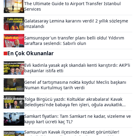
The Ultimate Guide to Airport Transfer Istanbul
Services
Galatasaray Lemina kararını verdi! 2 yıllık sözleşme
imzalandı
Samsunspor'un transfer planı belli oldu! Yıldırım
taraftara seslendi: Sabırlı olun
En Çok Okunanlar
Evli kadınla yasak aşk skandalı kenti karıştırdı: AKP'li
başkanlar istifa etti
Genel af tartışmasına nokta koydu! Meclis başkanı
Numan Kurtulmuş tarih verdi
Tolga Birgücü yazdı: Koltuklar akrabalara! Kavak
Belediyesi'nde babaya fen işleri, oğula avukatlık...
Samkart fiyatları: Tam Samkart ne kadar, vizeleme ve
kayıp kart ücreti kaç TL?
Samsun'un Kavak ilçesinde rezalet görüntüler!