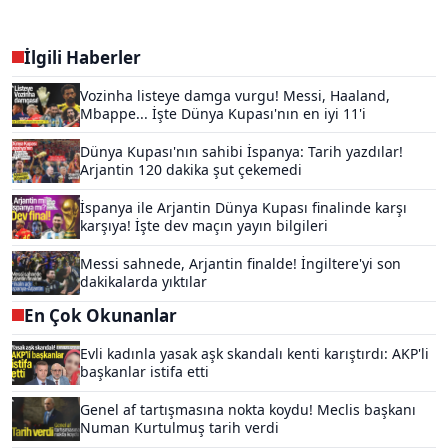
İlgili Haberler
Vozinha listeye damga vurgu! Messi, Haaland,
Mbappe... İşte Dünya Kupası'nın en iyi 11'i
Dünya Kupası'nın sahibi İspanya: Tarih yazdılar!
Arjantin 120 dakika şut çekemedi
İspanya ile Arjantin Dünya Kupası finalinde karşı
karşıya! İşte dev maçın yayın bilgileri
Messi sahnede, Arjantin finalde! İngiltere'yi son
dakikalarda yıktılar
En Çok Okunanlar
Evli kadınla yasak aşk skandalı kenti karıştırdı: AKP'li
başkanlar istifa etti
Genel af tartışmasına nokta koydu! Meclis başkanı
Numan Kurtulmuş tarih verdi