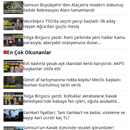
Samsun Büyükşehir'den Alaçam'a modern dokunuş:
Sedde Rekreasyon Alanı tamamlandı
Vezirköprü TSO'da seçim yarışı başladı: İlk aday
Hayati Ağca'dan güçlü mesaj
Tolga Birgücü yazdı: Rant çarkında yeni halka! Kamu
parasıyla, akaryakıt istasyonuna duvar...
En Çok Okunanlar
Evli kadınla yasak aşk skandalı kenti karıştırdı: AKP'li
başkanlar istifa etti
Genel af tartışmasına nokta koydu! Meclis başkanı
Numan Kurtulmuş tarih verdi
Tolga Birgücü yazdı: Koltuklar akrabalara! Kavak
Belediyesi'nde babaya fen işleri, oğula avukatlık...
Samkart fiyatları: Tam Samkart ne kadar, vizeleme ve
kayıp kart ücreti kaç TL?
Samsun'un Kavak ilçesinde rezalet görüntüler!