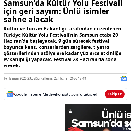
Samsun'da Kültür Yolu Festivali
için geri sayım: Ünlü isimler
sahne alacak
Kültür ve Turizm Bakanlığı tarafından düzenlenen
Türkiye Kültür Yolu Festivali’nin Samsun etabı 20
Haziran’da başlayacak. 9 gün sürecek festival
boyunca kent, konserlerden sergilere, tiyatro
gösterilerinden atölyelere kadar yüzlerce etkinliğe
ev sahipliği yapacak. Festival 28 Haziran’da sona
erecek.
16 Haziran 2026 23:38
Güncelleme: 22 Haziran 2026 18:48
Google Haberler'de diyekonustu.com'u takip edin
Takip Et