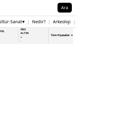
Ara
ültür-Sanat
|
Nedir?
|
Arkeoloji
|
Tarih
|
Samsun Haberleri
▼
▼
ONS
ROL
ALTIN
Tüm Piyasalar →
-
-