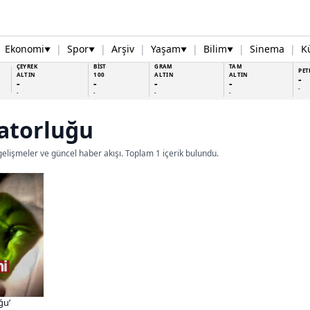
Ekonomi
|
Spor
|
Arşiv
|
Yaşam
|
Bilim
|
Sinema
|
K
▼
▼
▼
▼
ÇEYREK
BİST
GRAM
TAM
PET
ALTIN
100
ALTIN
ALTIN
-
-
-
-
-
-
-
-
-
-
atorluğu
 gelişmeler ve güncel haber akışı. Toplam 1 içerik bulundu.
ğu’