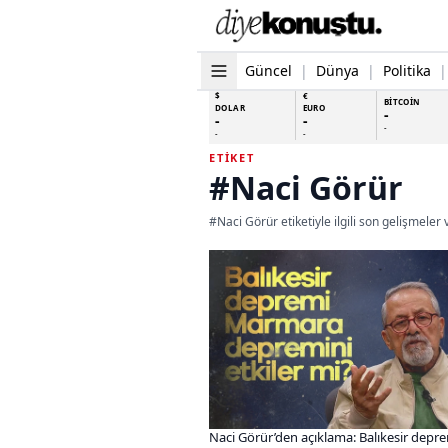
Güncel
|
Dünya
|
Politika
|
$
€
BİTCOİN
DOLAR
EURO
-
-
-
-
-
-
ETIKET
#Naci Görür
#Naci Görür etiketiyle ilgili son gelişmeler
Naci Görür’den açıklama: Balıkesir depr