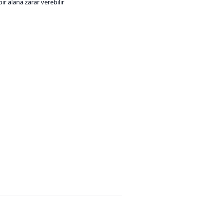
ir alana zarar verebilir
SOSYAL MEDYA