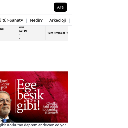
Ara
ültür-Sanat
|
Nedir?
|
Arkeoloji
|
Tarih
|
Samsun Haberleri
▼
▼
ONS
ROL
ALTIN
Tüm Piyasalar →
-
-
gibi! Korkutan depremler devam ediyor