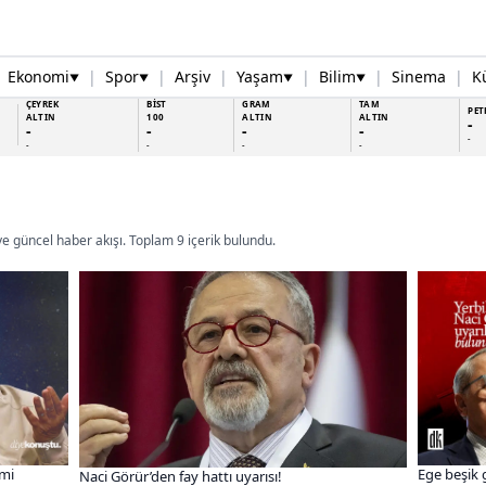
Ekonomi
|
Spor
|
Arşiv
|
Yaşam
|
Bilim
|
Sinema
|
K
▼
▼
▼
▼
ÇEYREK
BİST
GRAM
TAM
PET
ALTIN
100
ALTIN
ALTIN
-
-
-
-
-
-
-
-
-
-
 ve güncel haber akışı. Toplam 9 içerik bulundu.
emi
Ege beşik 
Naci Görür’den fay hattı uyarısı!