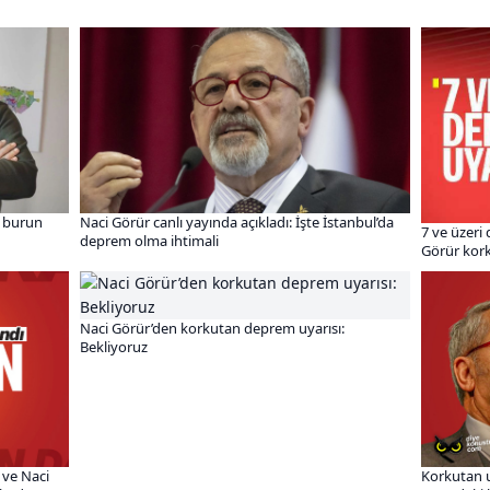
e burun
Naci Görür canlı yayında açıkladı: İşte İstanbul’da
7 ve üzeri
deprem olma ihtimali
Görür kor
Naci Görür’den korkutan deprem uyarısı:
Bekliyoruz
 ve Naci
Korkutan u