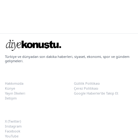
Türkiye ve dünyadan son dakika haberleri, siyaset, ekonomi, spor ve gündem
gelişmeleri.
KURUMSAL
POLITIKALAR
Hakkımızda
Gizlilik Politikası
Künye
Çerez Politikası
Yayın İlkeleri
Google Haberler’de Takip Et
İletişim
SOSYAL MEDYA
X (Twitter)
Instagram
Facebook
YouTube