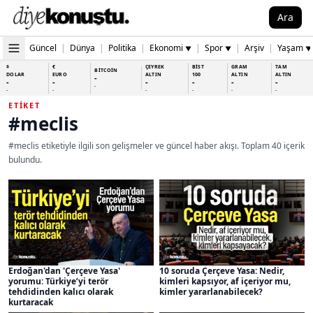
Ara
Güncel
|
Dünya
|
Politika
|
Ekonomi
|
Spor
|
Arşiv
|
Yaşam
▼
▼
▼
$
€
ÇEYREK
BİST
GRAM
TAM
BİTCOİN
DOLAR
EURO
ALTIN
100
ALTIN
ALTIN
-
-
-
-
-
-
-
-
-
-
-
-
-
-
ETIKET
#meclis
#meclis etiketiyle ilgili son gelişmeler ve güncel haber akışı. Toplam 40 içerik
bulundu.
Erdoğan'dan 'Çerçeve Yasa'
10 soruda Çerçeve Yasa: Nedir,
yorumu: Türkiye’yi terör
kimleri kapsıyor, af içeriyor mu,
tehdidinden kalıcı olarak
kimler yararlanabilecek?
kurtaracak