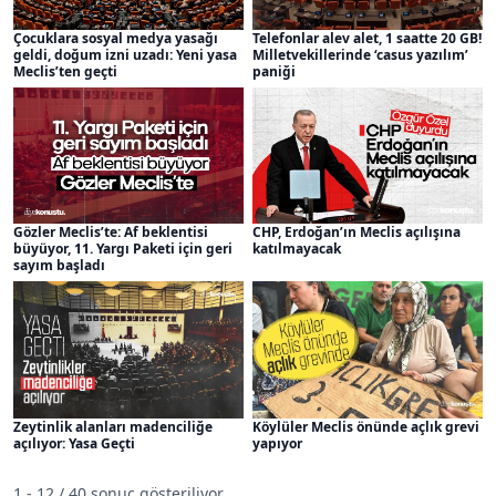
Çocuklara sosyal medya yasağı
Telefonlar alev alet, 1 saatte 20 GB!
geldi, doğum izni uzadı: Yeni yasa
Milletvekillerinde ‘casus yazılım’
Meclis’ten geçti
paniği
Gözler Meclis’te: Af beklentisi
CHP, Erdoğan’ın Meclis açılışına
büyüyor, 11. Yargı Paketi için geri
katılmayacak
sayım başladı
Zeytinlik alanları madenciliğe
Köylüler Meclis önünde açlık grevi
açılıyor: Yasa Geçti
yapıyor
1 - 12 / 40 sonuç gösteriliyor