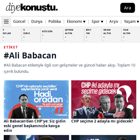
Ara
Güncel
|
Dünya
|
Politika
|
Ekonomi
|
Spor
|
Arşiv
|
Yaşam
▼
▼
▼
$
€
ÇEYREK
BİST
GRAM
TAM
BİTCOİN
DOLAR
EURO
ALTIN
100
ALTIN
ALTIN
-
-
-
-
-
-
-
-
-
-
-
-
-
-
ETIKET
#Ali Babacan
#Ali Babacan etiketiyle ilgili son gelişmeler ve güncel haber akışı. Toplam 10
içerik bulundu.
CHP seçime 2 adayla mı gidecek?
Ali Babacan’dan CHP’ye: Siz gidin
eski genel başkanınızla kavga
edin