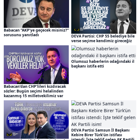
Babacan “AKP’ye geçecek misiniz?”
sorusunu yanıtladı
DEVA Partisi: CHP 55 belediye bile
verse seçime kendimiz gireceğiz
Olumsuz haberlerin odağındaki il
başkanı istifa etti
Babacan’dan CHP’lileri kızdıracak
sözler: Bugün seçimi helalinden
kazanmış 15 milletvekilimiz var
DEVA Partisi Samsun İl Başkanı
Kebire Birer Türk’ün istifası
istendi: İşte teklif gelen AK Partili