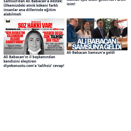
Samsun’dan Ali Babacan’a destek:
isim!
Ülkemizdeki etnik kökeni farklı
insanlar ana dillerinde eğitim
alabilmeli
Ali Babacan Samsun’a geldi
Ali Babacan’ın il başkanından
kendisini eleştiren
diyekonustu.com’a ‘talihsiz’ cevap!