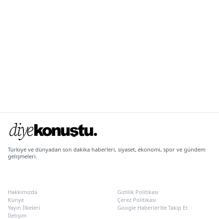
Türkiye ve dünyadan son dakika haberleri, siyaset, ekonomi, spor ve gündem
gelişmeleri.
KURUMSAL
POLITIKALAR
Hakkımızda
Gizlilik Politikası
Künye
Çerez Politikası
Yayın İlkeleri
Google Haberler’de Takip Et
İletişim