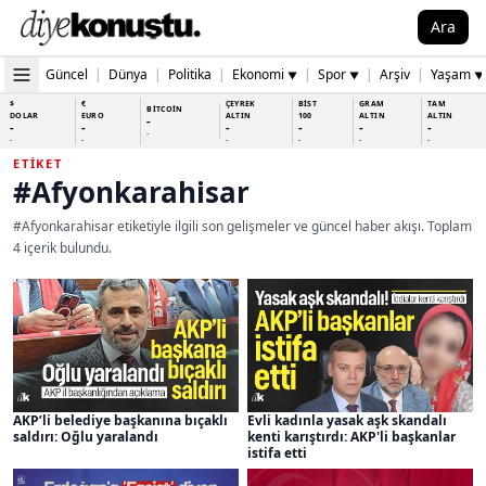
Ara
Güncel
|
Dünya
|
Politika
|
Ekonomi
|
Spor
|
Arşiv
|
Yaşam
▼
▼
▼
$
€
ÇEYREK
BİST
GRAM
TAM
BİTCOİN
DOLAR
EURO
ALTIN
100
ALTIN
ALTIN
-
-
-
-
-
-
-
-
-
-
-
-
-
-
ETIKET
#Afyonkarahisar
#Afyonkarahisar etiketiyle ilgili son gelişmeler ve güncel haber akışı. Toplam
4 içerik bulundu.
AKP’li belediye başkanına bıçaklı
Evli kadınla yasak aşk skandalı
saldırı: Oğlu yaralandı
kenti karıştırdı: AKP'li başkanlar
istifa etti