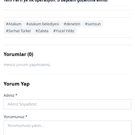
Yeni Parti'ye ilk operasyon: İl başkanı gözaltına alındı
#Atakum
#atakum belediyesi
#denetim
#samsun
#Serhat Türkel
#Zabıta
#Yücel Yıldız
Yorumlar (0)
Henüz yorum yapılmamış.
Yorum Yap
Adınız *
Yorumunuz *