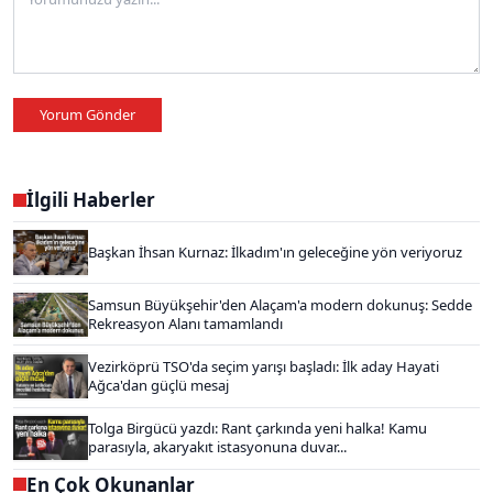
Yorum Gönder
İlgili Haberler
Başkan İhsan Kurnaz: İlkadım'ın geleceğine yön veriyoruz
Samsun Büyükşehir'den Alaçam'a modern dokunuş: Sedde
Rekreasyon Alanı tamamlandı
Vezirköprü TSO'da seçim yarışı başladı: İlk aday Hayati
Ağca'dan güçlü mesaj
Tolga Birgücü yazdı: Rant çarkında yeni halka! Kamu
parasıyla, akaryakıt istasyonuna duvar...
En Çok Okunanlar