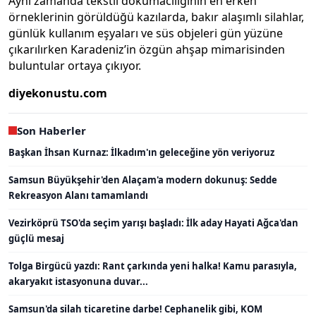
Aynı zamanda tekstil dokumacılığının en erken
örneklerinin görüldüğü kazılarda, bakır alaşımlı silahlar,
günlük kullanım eşyaları ve süs objeleri gün yüzüne
çıkarılırken Karadeniz’in özgün ahşap mimarisinden
buluntular ortaya çıkıyor.
diyekonustu.com
Son Haberler
Başkan İhsan Kurnaz: İlkadım'ın geleceğine yön veriyoruz
Samsun Büyükşehir'den Alaçam'a modern dokunuş: Sedde
Rekreasyon Alanı tamamlandı
Vezirköprü TSO'da seçim yarışı başladı: İlk aday Hayati Ağca'dan
güçlü mesaj
Tolga Birgücü yazdı: Rant çarkında yeni halka! Kamu parasıyla,
akaryakıt istasyonuna duvar...
Samsun'da silah ticaretine darbe! Cephanelik gibi, KOM