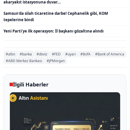
akaryakıt istasyonuna duvar...
Samsun'da silah ticaretine darbe! Cephanelik gibi, KOM
tepelerine bindi
Yeni Parti'ye ilk operasyon: İl başkanı gözaltına alındı
#altın
#banka
#döviz
#FED
#uyarı
#BofA
#Bank of America
#ABD Merkez Bankası
#JPMorgan
İlgili Haberler