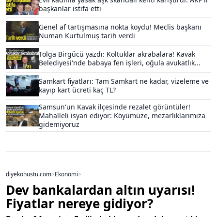
başkanlar istifa etti
Genel af tartışmasına nokta koydu! Meclis başkanı
Numan Kurtulmuş tarih verdi
Tolga Birgücü yazdı: Koltuklar akrabalara! Kavak
Belediyesi'nde babaya fen işleri, oğula avukatlık...
Samkart fiyatları: Tam Samkart ne kadar, vizeleme ve
kayıp kart ücreti kaç TL?
Samsun'un Kavak ilçesinde rezalet görüntüler!
Mahalleli isyan ediyor: Köyümüze, mezarlıklarımıza
gidemiyoruz
diyekonustu.com
>
Ekonomi
>
Dev bankalardan altın uyarısı!
Fiyatlar nereye gidiyor?