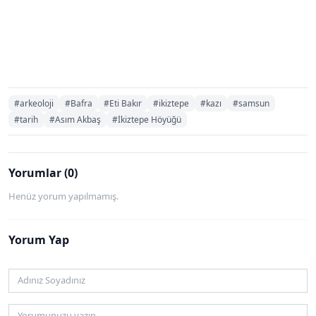
#arkeoloji
#Bafra
#Eti Bakır
#ikiztepe
#kazı
#samsun
#tarih
#Asım Akbaş
#İkiztepe Höyüğü
Yorumlar (0)
Henüz yorum yapılmamış.
Yorum Yap