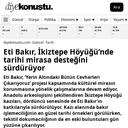
Ara
Güncel
|
Dünya
|
Politika
|
Ekonomi
|
Spor
|
Arşiv
|
Yaşam
▼
▼
▼
$
€
ÇEYREK
BİST
GRAM
TAM
BİTCOİN
DOLAR
EURO
ALTIN
100
ALTIN
ALTIN
-
-
-
-
-
-
-
-
-
-
-
-
-
-
diyekonustu.com
>
Güncel
>
Tarih
>
Eti Bakır, İkiztepe Höyüğü’nde
tarihi mirasa desteğini
sürdürüyor
Eti Bakır, ‘Yerin Altındaki Bütün Cevherleri
Çıkarıyoruz’ projesi kapsamında kültürel mirasın
korunmasına yönelik çalışmalarına devam ediyor.
Anadolu arkeolojisini şekillendiren İkiztepe Höyüğü
kazıları, dördüncü senesinde de Eti Bakır’ın
katkılarıyla sürdürülüyor. Kazı alanında bakır
işlemeciliğinin en güzel tarihi örnekleri görülürken,
tekstil dokumacılığının da en eski buluntuları gün
yüzüne çıkarılıyor.