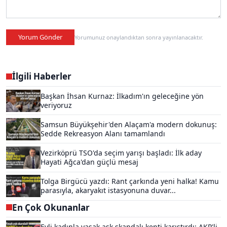
Yorum Gönder
Yorumunuz onaylandıktan sonra yayınlanacaktır.
İlgili Haberler
Başkan İhsan Kurnaz: İlkadım'ın geleceğine yön
veriyoruz
Samsun Büyükşehir'den Alaçam'a modern dokunuş:
Sedde Rekreasyon Alanı tamamlandı
Vezirköprü TSO'da seçim yarışı başladı: İlk aday
Hayati Ağca'dan güçlü mesaj
Tolga Birgücü yazdı: Rant çarkında yeni halka! Kamu
parasıyla, akaryakıt istasyonuna duvar...
En Çok Okunanlar
Evli kadınla yasak aşk skandalı kenti karıştırdı: AKP'li