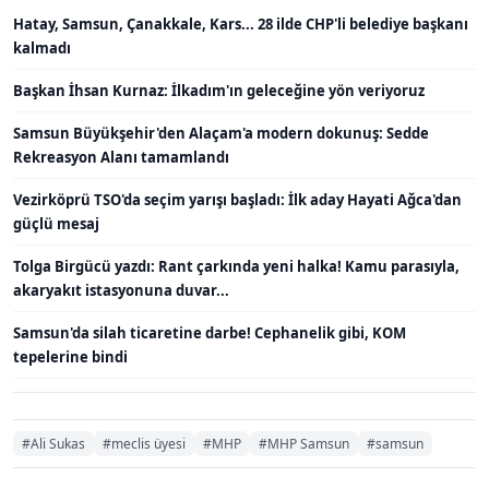
Hatay, Samsun, Çanakkale, Kars... 28 ilde CHP'li belediye başkanı
kalmadı
Başkan İhsan Kurnaz: İlkadım'ın geleceğine yön veriyoruz
Samsun Büyükşehir'den Alaçam'a modern dokunuş: Sedde
Rekreasyon Alanı tamamlandı
Vezirköprü TSO'da seçim yarışı başladı: İlk aday Hayati Ağca'dan
güçlü mesaj
Tolga Birgücü yazdı: Rant çarkında yeni halka! Kamu parasıyla,
akaryakıt istasyonuna duvar...
Samsun'da silah ticaretine darbe! Cephanelik gibi, KOM
tepelerine bindi
#Ali Sukas
#meclis üyesi
#MHP
#MHP Samsun
#samsun