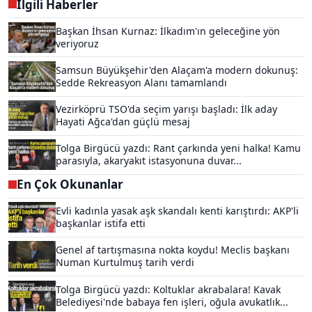
İlgili Haberler
Başkan İhsan Kurnaz: İlkadım'ın geleceğine yön
veriyoruz
Samsun Büyükşehir'den Alaçam'a modern dokunuş:
Sedde Rekreasyon Alanı tamamlandı
Vezirköprü TSO'da seçim yarışı başladı: İlk aday
Hayati Ağca'dan güçlü mesaj
Tolga Birgücü yazdı: Rant çarkında yeni halka! Kamu
parasıyla, akaryakıt istasyonuna duvar...
En Çok Okunanlar
Evli kadınla yasak aşk skandalı kenti karıştırdı: AKP'li
başkanlar istifa etti
Genel af tartışmasına nokta koydu! Meclis başkanı
Numan Kurtulmuş tarih verdi
Tolga Birgücü yazdı: Koltuklar akrabalara! Kavak
Belediyesi'nde babaya fen işleri, oğula avukatlık...