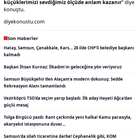
küçüklerimizi sevdiğimiz ölçüde anlam kazanır
” diye
konuştu.
diyekonustu.com
Son Haberler
Hatay, Samsun, Çanakkale, Kars... 28 ilde CHP'li belediye başkanı
kalmadı
Başkan İhsan Kurnaz: İlkadım'ın geleceğine yön veriyoruz
Samsun Büyükşehir'den Alaçam'a modern dokunuş: Sedde
Rekreasyon Alanı tamamlandı
Vezirköprü TSO'da seçim yarışı başladı: İlk aday Hayati Ağca'dan
güçlü mesaj
Tolga Birgücü yazdı: Rant çarkında yeni halka! Kamu parasıyla,
akaryakıt istasyonuna duvar...
Samsun'da silah ticaretine darbe! Cephanelik gibi, KOM