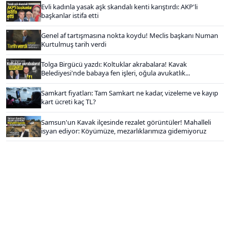
Evli kadınla yasak aşk skandalı kenti karıştırdı: AKP'li
başkanlar istifa etti
Genel af tartışmasına nokta koydu! Meclis başkanı Numan
Kurtulmuş tarih verdi
Tolga Birgücü yazdı: Koltuklar akrabalara! Kavak
Belediyesi'nde babaya fen işleri, oğula avukatlık...
Samkart fiyatları: Tam Samkart ne kadar, vizeleme ve kayıp
kart ücreti kaç TL?
Samsun'un Kavak ilçesinde rezalet görüntüler! Mahalleli
isyan ediyor: Köyümüze, mezarlıklarımıza gidemiyoruz