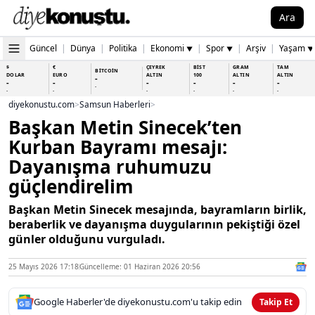
Ara
Güncel
|
Dünya
|
Politika
|
Ekonomi
|
Spor
|
Arşiv
|
Yaşam
▼
▼
▼
$
€
ÇEYREK
BİST
GRAM
TAM
BİTCOİN
DOLAR
EURO
ALTIN
100
ALTIN
ALTIN
-
-
-
-
-
-
-
-
-
-
-
-
-
-
diyekonustu.com
>
Samsun Haberleri
>
Başkan Metin Sinecek’ten
Kurban Bayramı mesajı:
Dayanışma ruhumuzu
güçlendirelim
Başkan Metin Sinecek mesajında, bayramların birlik,
beraberlik ve dayanışma duygularının pekiştiği özel
günler olduğunu vurguladı.
25 Mayıs 2026 17:18
Güncelleme: 01 Haziran 2026 20:56
Google Haberler'de diyekonustu.com'u takip edin
Takip Et