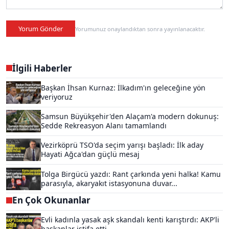
Yorum Gönder
Yorumunuz onaylandıktan sonra yayınlanacaktır.
İlgili Haberler
Başkan İhsan Kurnaz: İlkadım'ın geleceğine yön
veriyoruz
Samsun Büyükşehir'den Alaçam'a modern dokunuş:
Sedde Rekreasyon Alanı tamamlandı
Vezirköprü TSO'da seçim yarışı başladı: İlk aday
Hayati Ağca'dan güçlü mesaj
Tolga Birgücü yazdı: Rant çarkında yeni halka! Kamu
parasıyla, akaryakıt istasyonuna duvar...
En Çok Okunanlar
Evli kadınla yasak aşk skandalı kenti karıştırdı: AKP'li
başkanlar istifa etti