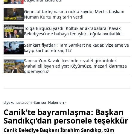
Genel af tartışmasına nokta koydu! Meclis başkanı
Numan Kurtulmuş tarih verdi
Tolga Birgücü yazdı: Koltuklar akrabalara! Kavak
Belediyesi'nde babaya fen işleri, oğula avukatlık...
Samkart fiyatları: Tam Samkart ne kadar, vizeleme ve
kayıp kart ücreti kaç TL?
Samsun'un Kavak ilçesinde rezalet görüntüler!
Mahalleli isyan ediyor: Köyümüze, mezarlıklarımıza
gidemiyoruz
diyekonustu.com
>
Samsun Haberleri
>
Canik’te bayramlaşma: Başkan
Sandıkçı’dan personele teşekkür
Canik Belediye Başkanı İbrahim Sandıkçı, tüm