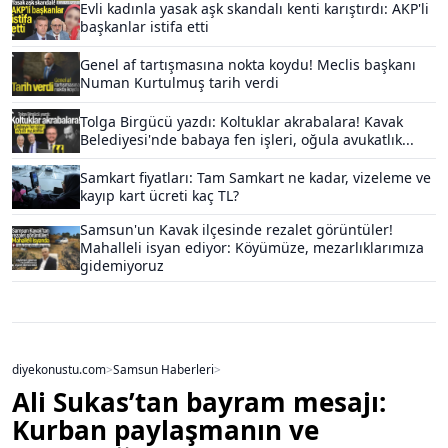
Evli kadınla yasak aşk skandalı kenti karıştırdı: AKP'li
başkanlar istifa etti
Genel af tartışmasına nokta koydu! Meclis başkanı
Numan Kurtulmuş tarih verdi
Tolga Birgücü yazdı: Koltuklar akrabalara! Kavak
Belediyesi'nde babaya fen işleri, oğula avukatlık...
Samkart fiyatları: Tam Samkart ne kadar, vizeleme ve
kayıp kart ücreti kaç TL?
Samsun'un Kavak ilçesinde rezalet görüntüler!
Mahalleli isyan ediyor: Köyümüze, mezarlıklarımıza
gidemiyoruz
diyekonustu.com
>
Samsun Haberleri
>
Ali Sukas’tan bayram mesajı:
Kurban paylaşmanın ve