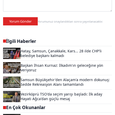
Yorum Gönder
Yorumunuz onaylandıktan sonra yayınlanacaktır.
İlgili Haberler
Hatay, Samsun, Çanakkale, Kars... 28 ilde CHP'li
belediye başkanı kalmadı
Başkan İhsan Kurnaz: İlkadım'ın geleceğine yön
veriyoruz
Samsun Büyükşehir'den Alaçam'a modern dokunuş:
Sedde Rekreasyon Alanı tamamlandı
Vezirköprü TSO'da seçim yarışı başladı: İlk aday
Hayati Ağca'dan güçlü mesaj
En Çok Okunanlar