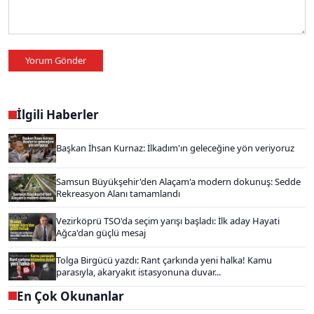
Yorum Gönder
İlgili Haberler
Başkan İhsan Kurnaz: İlkadım'ın geleceğine yön veriyoruz
Samsun Büyükşehir'den Alaçam'a modern dokunuş: Sedde
Rekreasyon Alanı tamamlandı
Vezirköprü TSO'da seçim yarışı başladı: İlk aday Hayati
Ağca'dan güçlü mesaj
Tolga Birgücü yazdı: Rant çarkında yeni halka! Kamu
parasıyla, akaryakıt istasyonuna duvar...
En Çok Okunanlar