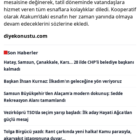
mesaisine değinerek, tatil döneminde vatandaşlara
hizmet veren tüm esnaflara kolaylıklar diledi. Kooperatif
olarak Atakum’daki esnafın her zaman yanında olmaya
devam edeceklerini sözlerine ekledi.
diyekonustu.com
Son Haberler
Hatay, Samsun, Çanakkale, Kars... 28 ilde CHP'li belediye başkanı
kalmadı
Başkan İhsan Kurnaz: İlkadım'ın geleceğine yön veriyoruz
Samsun Büyükşehir'den Alaçam'a modern dokunuş: Sedde
Rekreasyon Alanı tamamlandı
Vezirköprü TSO'da seçim yarışı başladı: İlk aday Hayati Ağca'dan
güçlü mesaj
Tolga Birgücü yazdı: Rant çarkında yeni halka! Kamu parasıyla,
akaryakıt istasyonuna duvar...