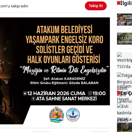
İlgil
com'u takip edin
Takip Et
En Ç