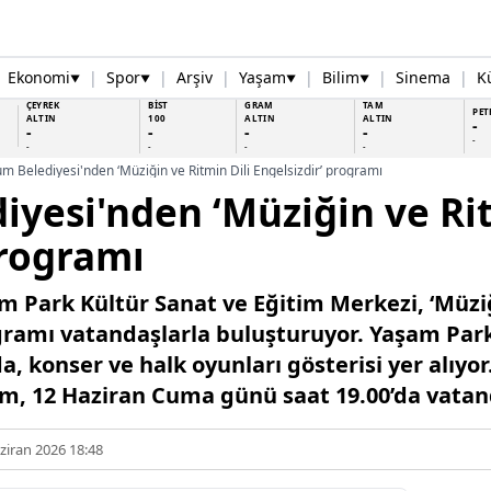
Ekonomi
|
Spor
|
Arşiv
|
Yaşam
|
Bilim
|
Sinema
|
K
▼
▼
▼
▼
ÇEYREK
BİST
GRAM
TAM
PET
ALTIN
100
ALTIN
ALTIN
-
-
-
-
-
-
-
-
-
-
m Belediyesi'nden ‘Müziğin ve Ritmin Dili Engelsizdir’ programı
yesi'nden ‘Müziğin ve Rit
programı
 Park Kültür Sanat ve Eğitim Merkezi, ‘Müziğ
ogramı vatandaşlarla buluşturuyor. Yaşam Park
 konser ve halk oyunları gösterisi yer alıyor
m, 12 Haziran Cuma günü saat 19.00’da vatan
ziran 2026 18:48