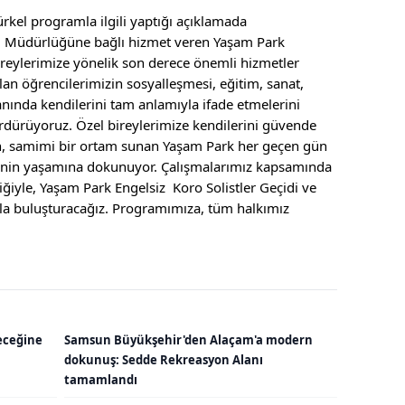
kel programla ilgili yaptığı açıklamada
ri Müdürlüğüne bağlı hizmet veren Yaşam Park
ireylerimize yönelik son derece önemli hizmetler
n öğrencilerimizin sosyalleşmesi, eğitim, sanat,
lanında kendilerini tam anlamıyla ifade etmelerini
ürdürüyoruz. Özel bireylerimize kendilerini güvende
yen, samimi bir ortam sunan Yaşam Park her geçen gün
lenin yaşamına dokunuyor. Çalışmalarımız kapsamında
iğiyle, Yaşam Park Engelsiz Koro Solistler Geçidi ve
zla buluşturacağız. Programımıza, tüm halkımız
eceğine
Samsun Büyükşehir'den Alaçam'a modern
dokunuş: Sedde Rekreasyon Alanı
tamamlandı