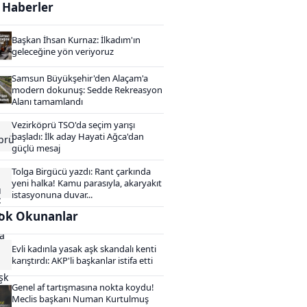
i Haberler
Başkan İhsan Kurnaz: İlkadım'ın
geleceğine yön veriyoruz
Samsun Büyükşehir'den Alaçam'a
modern dokunuş: Sedde Rekreasyon
Alanı tamamlandı
Vezirköprü TSO'da seçim yarışı
başladı: İlk aday Hayati Ağca'dan
güçlü mesaj
Tolga Birgücü yazdı: Rant çarkında
yeni halka! Kamu parasıyla, akaryakıt
istasyonuna duvar...
ok Okunanlar
Evli kadınla yasak aşk skandalı kenti
karıştırdı: AKP'li başkanlar istifa etti
Genel af tartışmasına nokta koydu!
Meclis başkanı Numan Kurtulmuş