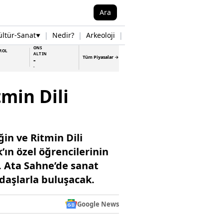
Ara
ültür-Sanat
|
Nedir?
|
Arkeoloji
|
Tarih
|
Samsun Haberleri
▼
▼
ONS
ROL
ALTIN
Tüm Piyasalar →
-
-
min Dili
in ve Ritmin Dili
’ın özel öğrencilerinin
. Ata Sahne’de sanat
daşlarla buluşacak.
Google News