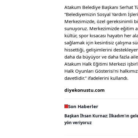
Atakum Belediye Başkanı Serhat Tür
“Belediyemizin Sosyal Yardım İşle
Merkezimizde, özel gereksinimli b
sunuyoruz. Merkezimizde eğitim ala
kültür, spor kısacası hayatın her a
sağlamak için kesintisiz çalışma s
hissettiği, gelişimlerini destekle
daha da büyüyor ve daha fazla ai
Atakum Halk Eğitimi Merkezi işbirl
Halk Oyunları Gösterisi’ni halkımı
davetlidir.” ifadelerini kullandı.
diyekonustu.com
Son Haberler
Başkan İhsan Kurnaz: İlkadım'ın gel
yön veriyoruz