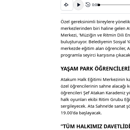
0:00
15
Özel gereksinimli bireylere yönel
merkezlerinden biri haline gelen 
Merkezi, ‘Müziğin ve Ritmin Dili En
buluşturuyor. Belediyenin Sosyal 
merkezde eğitim alan öğrenciler, 
programla seyirci karşısına çıkaca
YAŞAM PARK ÖĞRENCİLER
Atakum Halk Eğitimi Merkezinin ka
özel öğrencilerinin sahne alacağı k
öğrencileri Şef Atakan Karadeniz y
halk oyunları ekibi Ritim Grubu E
sergileyecek. Ata Sahne’de sanat 
19.00’da başlayacak.
“TÜM HALKIMIZ DAVETLİD