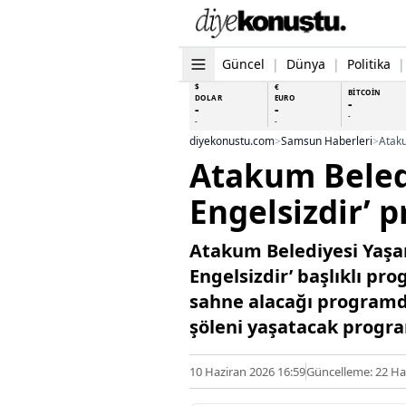
Güncel
|
Dünya
|
Politika
|
$
€
BİTCOİN
DOLAR
EURO
-
-
-
-
-
-
diyekonustu.com
>
Samsun Haberleri
>
Ataku
Atakum Beledi
Engelsizdir’ 
Atakum Belediyesi Yaşam
Engelsizdir’ başlıklı pr
sahne alacağı programda,
şöleni yaşatacak progra
10 Haziran 2026 16:59
Güncelleme: 22 Ha