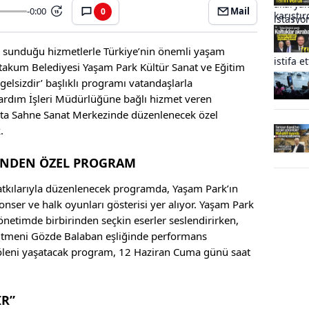
-0:00
Mail
0
15
ik sunduğu hizmetlerle Türkiye’nin önemli yaşam
Atakum Belediyesi Yaşam Park Kültür Sanat ve Eğitim
gelsizdir’ başlıklı programı vatandaşlarla
Yardım İşleri Müdürlüğüne bağlı hizmet veren
Ata Sahne Sanat Merkezinde düzenlenecek özel
k.
İNDEN ÖZEL PROGRAM
tkılarıyla düzenlenecek programda, Yaşam Park’ın
onser ve halk oyunları gösterisi yer alıyor. Yaşam Park
önetimde birbirinden seçkin eserler seslendirirken,
ğitmeni Gözde Balaban eşliğinde performans
şöleni yaşatacak program, 12 Haziran Cuma günü saat
İR”