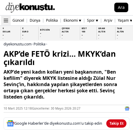
Ara
Güncel
|
Dünya
|
Politika
|
Ekonomi
|
Spor
|
Arşiv
|
Yaşam
▼
▼
▼
$
€
ÇEYREK
BİST
GRAM
TAM
BİTCOİN
DOLAR
EURO
ALTIN
100
ALTIN
ALTIN
-
-
-
-
-
-
-
-
-
-
-
-
-
-
diyekonustu.com
>
Politika
>
AKP’de FETÖ krizi… MKYK’dan
çıkarıldı
AKP'de yeni kadın kolları yeni başkanının, "Ben
kefilim" diyerek MKYK listesine aldığı Zülal Nur
Sevinç’in, hakkında yapılan şikayetlerden sonra
ortaya çıkan gerçekler herkesi şoke etti. Sevinç
listeden çıkarıldı.
10 Mart 2025 12:18
Güncelleme: 30 Mayıs 2026 20:27
Google Haberler'de diyekonustu.com'u takip edin
Takip Et