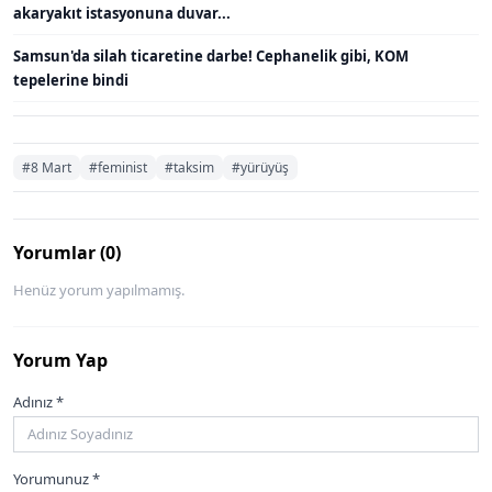
akaryakıt istasyonuna duvar...
Samsun'da silah ticaretine darbe! Cephanelik gibi, KOM
tepelerine bindi
#8 Mart
#feminist
#taksim
#yürüyüş
Yorumlar (0)
Henüz yorum yapılmamış.
Yorum Yap
Adınız *
Yorumunuz *