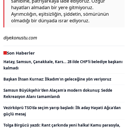
sahibine, patriyarkaya iade ediyoruz. Özgür
hayatları almadan bir yere gitmiyoruz.
Ayrımcılığın, eşitsizliğin, şiddetin, sömürünün
olmadığı bir dünyada ısrar ediyoruz.
diyekonustu.com
Son Haberler
Hatay, Samsun, Çanakkale, Kars... 28 ilde CHP'li belediye başkanı
kalmadı
Başkan İhsan Kurnaz: İlkadım'ın geleceğine yön veriyoruz
Samsun Büyükşehir'den Alaçam'a modern dokunuş: Sedde
Rekreasyon Alanı tamamlandı
Vezirköprü TSO'da seçim yarışı başladı: İlk aday Hayati Ağca'dan
güçlü mesaj
Tolga Birgücü yazdı: Rant çarkında yeni halka! Kamu parasıyla,