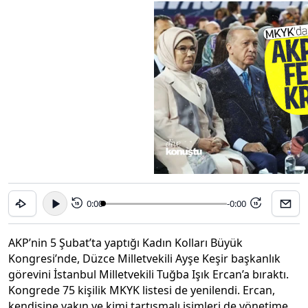
0:00
-0:00
15
15
AKP’nin 5 Şubat’ta yaptığı Kadın Kolları Büyük
Kongresi’nde, Düzce Milletvekili Ayşe Keşir başkanlık
görevini İstanbul Milletvekili Tuğba Işık Ercan’a bıraktı.
Kongrede 75 kişilik MKYK listesi de yenilendi. Ercan,
kendisine yakın ve kimi tartışmalı isimleri de yönetime