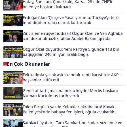
Hatay, Samsun, Çanakkale, Kars... 28 ilde CHP'li
belediye başkanı kalmadı
Erdoğan'dan 'Çerçeve Yasa' yorumu: Türkiye’yi terör
tehdidinden kalıcı olarak kurtaracak
Zincirleme rüşvet iddiası! Özgür Özel ve Veli Ağbaba
için dokunulmazlık talebi Adalet Bakanlığı'nda
Özgür Özel duyurdu: Yeni Parti'ye 5 günde 113 bin
bağışçıdan 240 milyon liralık bağış
En Çok Okunanlar
Evli kadınla yasak aşk skandalı kenti karıştırdı: AKP'li
başkanlar istifa etti
Genel af tartışmasına nokta koydu! Meclis başkanı
Numan Kurtulmuş tarih verdi
Tolga Birgücü yazdı: Koltuklar akrabalara! Kavak
Belediyesi'nde babaya fen işleri, oğula avukatlık...
Samkart fiyatları: Tam Samkart ne kadar, vizeleme ve