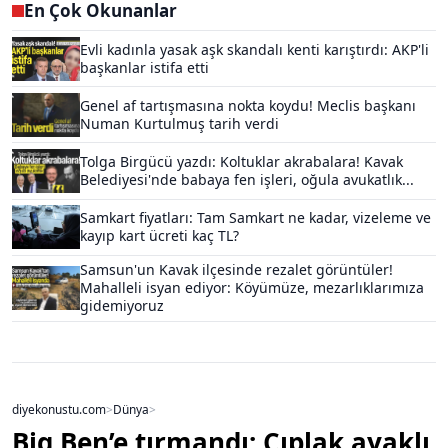
En Çok Okunanlar
Evli kadınla yasak aşk skandalı kenti karıştırdı: AKP'li
başkanlar istifa etti
Genel af tartışmasına nokta koydu! Meclis başkanı
Numan Kurtulmuş tarih verdi
Tolga Birgücü yazdı: Koltuklar akrabalara! Kavak
Belediyesi'nde babaya fen işleri, oğula avukatlık...
Samkart fiyatları: Tam Samkart ne kadar, vizeleme ve
kayıp kart ücreti kaç TL?
Samsun'un Kavak ilçesinde rezalet görüntüler!
Mahalleli isyan ediyor: Köyümüze, mezarlıklarımıza
gidemiyoruz
diyekonustu.com
>
Dünya
>
Big Ben’e tırmandı: Çıplak ayaklı