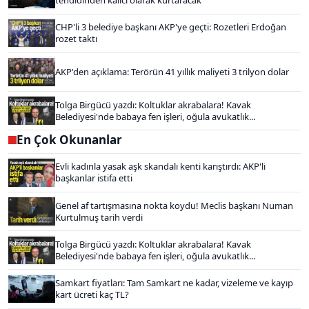
tehdidinden kalıcı olarak kurtaracak
CHP'li 3 belediye başkanı AKP'ye geçti: Rozetleri Erdoğan
rozet taktı
AKP'den açıklama: Terörün 41 yıllık maliyeti 3 trilyon dolar
Tolga Birgücü yazdı: Koltuklar akrabalara! Kavak
Belediyesi'nde babaya fen işleri, oğula avukatlık...
En Çok Okunanlar
Evli kadınla yasak aşk skandalı kenti karıştırdı: AKP'li
başkanlar istifa etti
Genel af tartışmasına nokta koydu! Meclis başkanı Numan
Kurtulmuş tarih verdi
Tolga Birgücü yazdı: Koltuklar akrabalara! Kavak
Belediyesi'nde babaya fen işleri, oğula avukatlık...
Samkart fiyatları: Tam Samkart ne kadar, vizeleme ve kayıp
kart ücreti kaç TL?