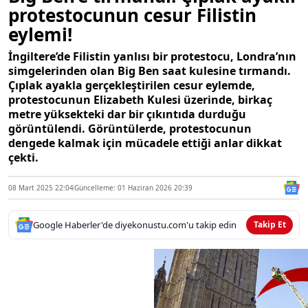
protestocunun cesur Filistin
eylemi!
İngiltere’de Filistin yanlısı bir protestocu, Londra’nın
simgelerinden olan Big Ben saat kulesine tırmandı.
Çıplak ayakla gerçekleştirilen cesur eylemde,
protestocunun Elizabeth Kulesi üzerinde, birkaç
metre yüksekteki dar bir çıkıntıda durduğu
görüntülendi. Görüntülerde, protestocunun
dengede kalmak için mücadele ettiği anlar dikkat
çekti.
08 Mart 2025 22:04
Güncelleme: 01 Haziran 2026 20:39
Google Haberler'de diyekonustu.com'u takip edin
Takip Et