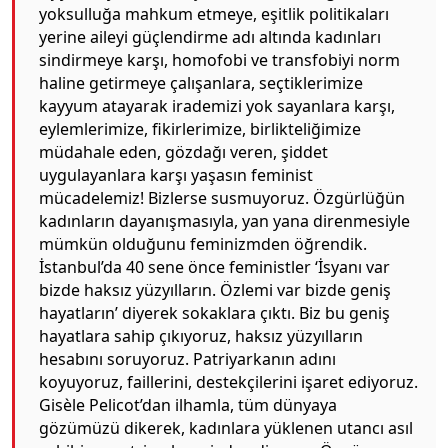
yoksulluğa mahkum etmeye, eşitlik politikaları
yerine aileyi güçlendirme adı altında kadınları
sindirmeye karşı, homofobi ve transfobiyi norm
haline getirmeye çalışanlara, seçtiklerimize
kayyum atayarak irademizi yok sayanlara karşı,
eylemlerimize, fikirlerimize, birlikteliğimize
müdahale eden, gözdağı veren, şiddet
uygulayanlara karşı yaşasın feminist
mücadelemiz! Bizlerse susmuyoruz. Özgürlüğün
kadınların dayanışmasıyla, yan yana direnmesiyle
mümkün olduğunu feminizmden öğrendik.
İstanbul’da 40 sene önce feministler ‘İsyanı var
bizde haksız yüzyılların. Özlemi var bizde geniş
hayatların’ diyerek sokaklara çıktı. Biz bu geniş
hayatlara sahip çıkıyoruz, haksız yüzyılların
hesabını soruyoruz. Patriyarkanın adını
koyuyoruz, faillerini, destekçilerini işaret ediyoruz.
Gisèle Pelicot’dan ilhamla, tüm dünyaya
gözümüzü dikerek, kadınlara yüklenen utancı asıl