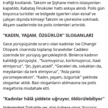
trafiği kısıtlandı. Taksim ve Şişhane metro istasyonları
kapatıldı, Kabataş Finüküler hattı askıya alındı. Polis gün
boyunca turistler ve bölgede işyerleri olan esnaf ve
çalışan dışında kimseyi Taksim ve çevresine sokmadı.
Akşam saatlerinde ise polis önlemleri artırıldı.
“KADIN, YAŞAM, ÖZGÜRLÜK” SLOGANLARI
Gece yürüyüşünde ısrarcı olan kadınlar ise Cihangir
Otopark civarında toplanıp Sıraselviler Caddesi
üzerinde bir yürüyüş gerçekleştirdi. Binlerce kadının
katıldığı yürüyüşte , “Susmuyoruz, korkmuyoruz, itaat
etmiyoruz”, “Jin, jiyan,azadi”, “Geceleri de, sokakları da,
meydanları da terk etmiyoruz”, “Asla yanlız
yürümeyeceksin”, “Kadın, yaşam, özgürlük” şeklinde
sloganlar atıldı. Bazı sloganların atılmasına ise polis
megafonla müdahale etti.
“Kadınlar hâlâ şiddete uğruyor, öldürülebiliyor”
Independent Türkçe
‘de yer alan habere göre: Yürüyüş