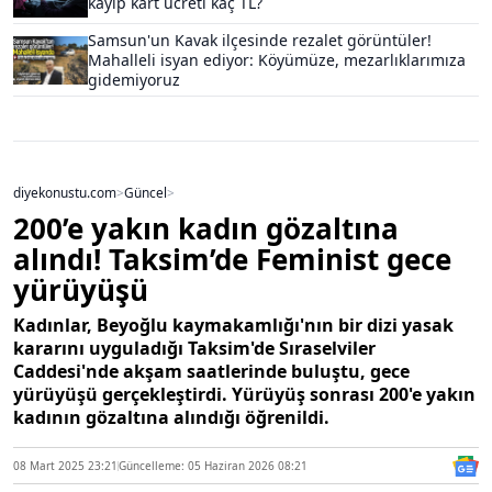
kayıp kart ücreti kaç TL?
Samsun'un Kavak ilçesinde rezalet görüntüler!
Mahalleli isyan ediyor: Köyümüze, mezarlıklarımıza
gidemiyoruz
diyekonustu.com
>
Güncel
>
200’e yakın kadın gözaltına
alındı! Taksim’de Feminist gece
yürüyüşü
Kadınlar, Beyoğlu kaymakamlığı'nın bir dizi yasak
kararını uyguladığı Taksim'de Sıraselviler
Caddesi'nde akşam saatlerinde buluştu, gece
yürüyüşü gerçekleştirdi. Yürüyüş sonrası 200'e yakın
kadının gözaltına alındığı öğrenildi.
08 Mart 2025 23:21
Güncelleme: 05 Haziran 2026 08:21