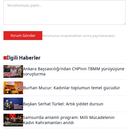
Yorum Gönder
Yorumunuz onaylandıktan sonra yayınlanacaktır.
İlgili Haberler
Ankara Başsavcılığı’ndan CHP’nin TBMM yürüyüşüne
soruşturma
Burhan Mucur: Kadınlar toplumun temel gücüdür
Başkan Serhat Türkel: Artık şiddet dursun
Samsun’da anlamlı program: Milli Mücadelenin
Kadın Kahramanları anıldı