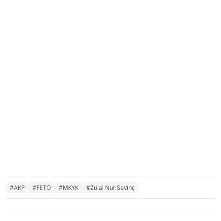
#AKP
#FETÖ
#MKYK
#Zülal Nur Sevinç