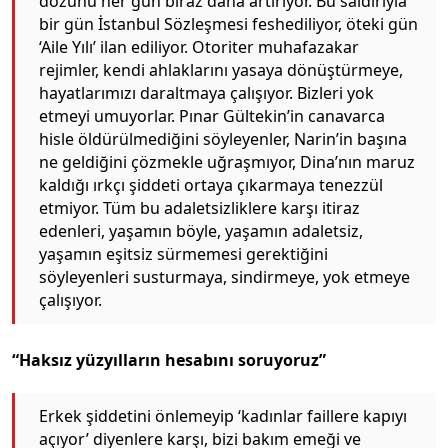
dozunu her gün biraz daha artırıyor. Bu saldırıyla
bir gün İstanbul Sözleşmesi feshediliyor, öteki gün
‘Aile Yılı’ ilan ediliyor. Otoriter muhafazakar
rejimler, kendi ahlaklarını yasaya dönüştürmeye,
hayatlarımızı daraltmaya çalışıyor. Bizleri yok
etmeyi umuyorlar. Pınar Gültekin’in canavarca
hisle öldürülmediğini söyleyenler, Narin’in başına
ne geldiğini çözmekle uğraşmıyor, Dina’nın maruz
kaldığı ırkçı şiddeti ortaya çıkarmaya tenezzül
etmiyor. Tüm bu adaletsizliklere karşı itiraz
edenleri, yaşamın böyle, yaşamın adaletsiz,
yaşamın eşitsiz sürmemesi gerektiğini
söyleyenleri susturmaya, sindirmeye, yok etmeye
çalışıyor.
“Haksız yüzyılların hesabını soruyoruz”
Erkek şiddetini önlemeyip ‘kadınlar faillere kapıyı
açıyor’ diyenlere karşı, bizi bakım emeği ve