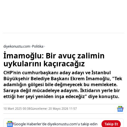
diyekonustu.com
>
Politika
>
İmamoğlu: Bir avuç zalimin
uykularını kaçıracağız
CHP’nin cumhurbaşkanı aday adayı ve İstanbul
Büyükşehir Belediye Başkanı Ekrem İmamoğlu, "Tek
adamlığın gölgesi bile değmeyecek bu memlekete.
Saraya değil mücadeleye adayım. İktidarın yerle bir
ettiği her şeyi yeniden inşa edeceğiz" diye konuştu.
10 Mart 2025 00:38
Güncelleme: 20 Mayıs 2026 11:57
Google Haberler'de diyekonustu.com'u takip edin
Takip Et