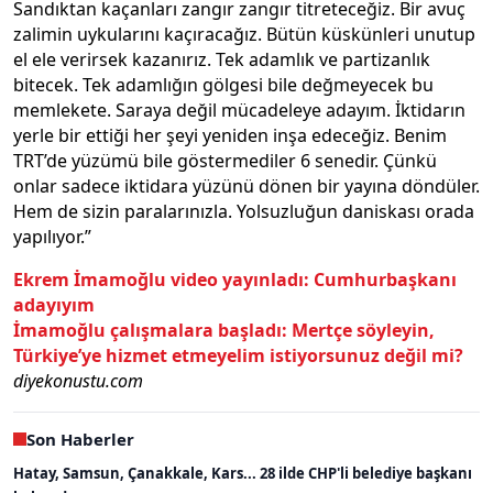
Sandıktan kaçanları zangır zangır titreteceğiz. Bir avuç
zalimin uykularını kaçıracağız. Bütün küskünleri unutup
el ele verirsek kazanırız. Tek adamlık ve partizanlık
bitecek. Tek adamlığın gölgesi bile değmeyecek bu
memlekete. Saraya değil mücadeleye adayım. İktidarın
yerle bir ettiği her şeyi yeniden inşa edeceğiz. Benim
TRT’de yüzümü bile göstermediler 6 senedir. Çünkü
onlar sadece iktidara yüzünü dönen bir yayına döndüler.
Hem de sizin paralarınızla. Yolsuzluğun daniskası orada
yapılıyor.”
Ekrem İmamoğlu video yayınladı: Cumhurbaşkanı
adayıyım
İmamoğlu çalışmalara başladı: Mertçe söyleyin,
Türkiye’ye hizmet etmeyelim istiyorsunuz değil mi?
diyekonustu.com
Son Haberler
Hatay, Samsun, Çanakkale, Kars... 28 ilde CHP'li belediye başkanı