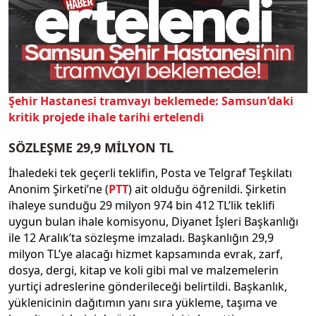
Şehir Hastanesi tramvayı beklemede: Samsun’daki
kritik projede ihale tarihi ertelendi
SÖZLEŞME 29,9 MİLYON TL
İhaledeki tek geçerli teklifin, Posta ve Telgraf Teşkilatı
Anonim Şirketi’ne (
PTT
) ait olduğu öğrenildi. Şirketin
ihaleye sunduğu 29 milyon 974 bin 412 TL’lik teklifi
uygun bulan ihale komisyonu, Diyanet İşleri Başkanlığı
ile 12 Aralık’ta sözleşme imzaladı. Başkanlığın 29,9
milyon TL’ye alacağı hizmet kapsamında evrak, zarf,
dosya, dergi, kitap ve koli gibi mal ve malzemelerin
yurtiçi adreslerine gönderileceği belirtildi. Başkanlık,
yüklenicinin dağıtımın yanı sıra yükleme, taşıma ve