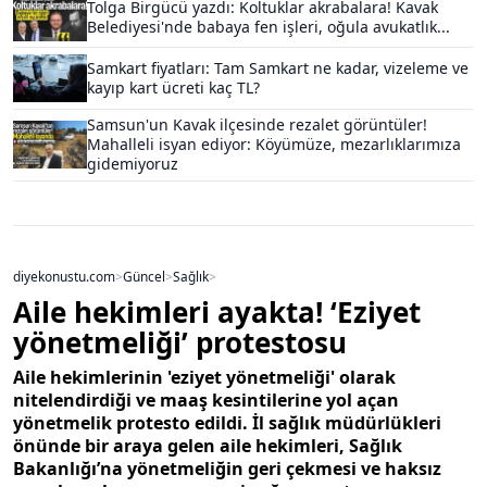
Tolga Birgücü yazdı: Koltuklar akrabalara! Kavak
Belediyesi'nde babaya fen işleri, oğula avukatlık...
Samkart fiyatları: Tam Samkart ne kadar, vizeleme ve
kayıp kart ücreti kaç TL?
Samsun'un Kavak ilçesinde rezalet görüntüler!
Mahalleli isyan ediyor: Köyümüze, mezarlıklarımıza
gidemiyoruz
diyekonustu.com
>
Güncel
>
Sağlık
>
Aile hekimleri ayakta! ‘Eziyet
yönetmeliği’ protestosu
Aile hekimlerinin 'eziyet yönetmeliği' olarak
nitelendirdiği ve maaş kesintilerine yol açan
yönetmelik protesto edildi. İl sağlık müdürlükleri
önünde bir araya gelen aile hekimleri, Sağlık
Bakanlığı’na yönetmeliğin geri çekmesi ve haksız