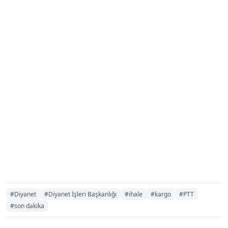
#Diyanet
#Diyanet İşleri Başkanlığı
#ihale
#kargo
#PTT
#son dakika