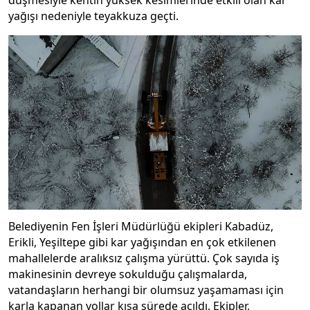
düşmesiyle kentin yüksek kesimlerinde etkili olan kar
yağışı nedeniyle teyakkuza geçti.
Belediyenin Fen İşleri Müdürlüğü ekipleri Kabadüz,
Erikli, Yeşiltepe gibi kar yağışından en çok etkilenen
mahallelerde aralıksız çalışma yürüttü. Çok sayıda iş
makinesinin devreye sokulduğu çalışmalarda,
vatandaşların herhangi bir olumsuz yaşamaması için
karla kapanan yollar kısa sürede açıldı. Ekipler,