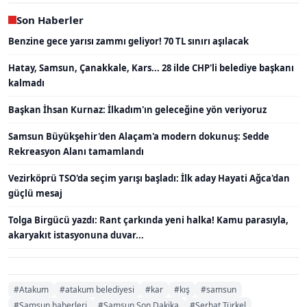
Son Haberler
Benzine gece yarısı zammı geliyor! 70 TL sınırı aşılacak
Hatay, Samsun, Çanakkale, Kars... 28 ilde CHP'li belediye başkanı
kalmadı
Başkan İhsan Kurnaz: İlkadım'ın geleceğine yön veriyoruz
Samsun Büyükşehir'den Alaçam'a modern dokunuş: Sedde
Rekreasyon Alanı tamamlandı
Vezirköprü TSO'da seçim yarışı başladı: İlk aday Hayati Ağca'dan
güçlü mesaj
Tolga Birgücü yazdı: Rant çarkında yeni halka! Kamu parasıyla,
akaryakıt istasyonuna duvar...
#Atakum
#atakum belediyesi
#kar
#kış
#samsun
#Samsun haberleri
#Samsun Son Dakika
#Serhat Türkel