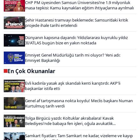
CHP PM üyesinden Samsun Üniversitesi’ne 1.9 milyonluk
masa tepkisi: Kamu kaynakları eğitim ihtiyaçlarına ayrılmalı
Şehir Hastanesi tramvayı beklemede: Samsun’daki kritik
projede ihale tarihi ertelendi
Dünyanın kapısına dayandı: Yıldızlararası kuyruklu yıldız
3I/ATLAS bugün bize en yakın noktada
Emniyet Genel Müdürlüğü tarih mi oluyor? Yeni adı:
Emniyet Başkanlığı
En Çok Okunanlar
Evli kadınla yasak aşk skandalı kenti karıştırdı: AKP'li
başkanlar istifa etti
Genel af tartışmasına nokta koydu! Meclis başkanı Numan
Kurtulmuş tarih verdi
Tolga Birgücü yazdı: Koltuklar akrabalara! Kavak
Belediyesi'nde babaya fen işleri, oğula avukatlık...
Samkart fiyatları: Tam Samkart ne kadar, vizeleme ve kayıp