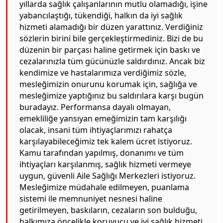
yıllarda sağlık çalışanlarının mutlu olamadığı, işine
yabancılaştığı, tükendiği, halkın da iyi sağlık
hizmeti alamadığı bir düzen yarattınız. Verdiğiniz
sözlerin birini bile gerçekleştirmediniz. Bizi de bu
düzenin bir parçası haline getirmek için baskı ve
cezalarınızla tüm gücünüzle saldırdınız. Ancak biz
kendimize ve hastalarımıza verdiğimiz sözle,
mesleğimizin onurunu korumak için, sağlığa ve
mesleğimize yaptığınız bu saldırılara karşı bugün
buradayız. Performansa dayalı olmayan,
emekliliğe yansıyan emeğimizin tam karşılığı
olacak, insani tüm ihtiyaçlarımızı rahatça
karşılayabileceğimiz tek kalem ücret istiyoruz.
Kamu tarafından yapılmış, donanımı ve tüm
ihtiyaçları karşılanmış, sağlık hizmeti vermeye
uygun, güvenli Aile Sağlığı Merkezleri istiyoruz.
Mesleğimize müdahale edilmeyen, puanlama
sistemi ile memnuniyet nesnesi haline
getirilmeyen, baskıların, cezaların son bulduğu,
halkımıza öncelikle koruyucu ve iyi sağlık hizmeti