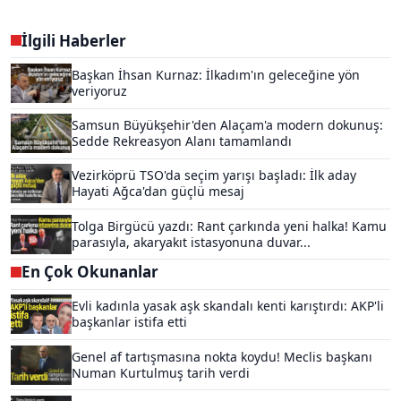
İlgili Haberler
Başkan İhsan Kurnaz: İlkadım'ın geleceğine yön
veriyoruz
Samsun Büyükşehir'den Alaçam'a modern dokunuş:
Sedde Rekreasyon Alanı tamamlandı
Vezirköprü TSO'da seçim yarışı başladı: İlk aday
Hayati Ağca'dan güçlü mesaj
Tolga Birgücü yazdı: Rant çarkında yeni halka! Kamu
parasıyla, akaryakıt istasyonuna duvar...
En Çok Okunanlar
Evli kadınla yasak aşk skandalı kenti karıştırdı: AKP'li
başkanlar istifa etti
Genel af tartışmasına nokta koydu! Meclis başkanı
Numan Kurtulmuş tarih verdi