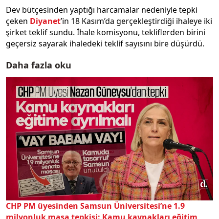
Dev bütçesinden yaptığı harcamalar nedeniyle tepki
çeken
Diyanet
’in 18 Kasım’da gerçekleştirdiği ihaleye iki
şirket teklif sundu. İhale komisyonu, tekliflerden birini
geçersiz sayarak ihaledeki teklif sayısını bire düşürdü.
Daha fazla oku
CHP PM üyesinden Samsun Üniversitesi’ne 1.9
milyonluk masa tepkisi: Kamu kaynakları eğitim