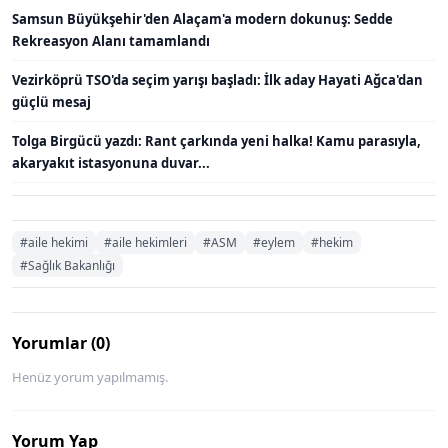
Samsun Büyükşehir'den Alaçam'a modern dokunuş: Sedde
Rekreasyon Alanı tamamlandı
Vezirköprü TSO'da seçim yarışı başladı: İlk aday Hayati Ağca'dan
güçlü mesaj
Tolga Birgücü yazdı: Rant çarkında yeni halka! Kamu parasıyla,
akaryakıt istasyonuna duvar...
#aile hekimi
#aile hekimleri
#ASM
#eylem
#hekim
#Sağlık Bakanlığı
Yorumlar (0)
Henüz yorum yapılmamış.
Yorum Yap