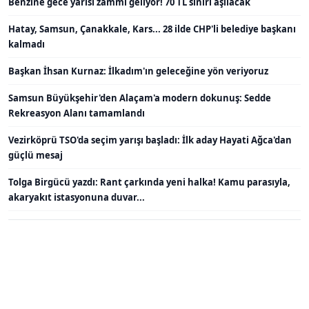
Benzine gece yarısı zammı geliyor! 70 TL sınırı aşılacak
Hatay, Samsun, Çanakkale, Kars... 28 ilde CHP'li belediye başkanı
kalmadı
Başkan İhsan Kurnaz: İlkadım'ın geleceğine yön veriyoruz
Samsun Büyükşehir'den Alaçam'a modern dokunuş: Sedde
Rekreasyon Alanı tamamlandı
Vezirköprü TSO'da seçim yarışı başladı: İlk aday Hayati Ağca'dan
güçlü mesaj
Tolga Birgücü yazdı: Rant çarkında yeni halka! Kamu parasıyla,
akaryakıt istasyonuna duvar...