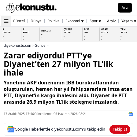
Ara
Güncel
|
Dünya
|
Politika
|
Ekonomi
|
Spor
|
Arşiv
|
Yaşam
▼
▼
▼
$
€
ÇEYREK
BİST
GRAM
TAM
BİTCOİN
DOLAR
EURO
ALTIN
100
ALTIN
ALTIN
-
-
-
-
-
-
-
-
-
-
-
-
-
-
diyekonustu.com
>
Güncel
>
Zarar ediyordu! PTT’ye
Diyanet’ten 27 milyon TL’lik
ihale
Yönetimi AKP döneminin İBB bürokratlarından
oluşturulan, hemen her yıl fahiş zararlara imza atan
PTT, Diyanet’in kargo ihalesini aldı. Diyanet ile PTT
arasında 26,9 milyon TL’lik sözleşme imzalandı.
17 Aralık 2025 17:46
Güncelleme: 05 Haziran 2026 08:21
Google Haberler'de diyekonustu.com'u takip edin
Takip Et