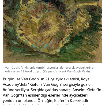
Van Gogh, farklı renk kombinasyonları deneyerek ayçiçeklerine
odaklanan 11 tuval boyadı (Kaynak: Vincent Van Gogh Vakfı)
Bugün ise Van Gogh’un 21. yüzyıldaki etkisi, Royal
Academy’deki “Kiefer / Van Gogh” sergisiyle gözler
önüne seriliyor. Sergide çağdaş sanatçı Anselm Kiefer’in
Van Gogh’tan esinlendiği eserlerinde ayçiçekleri
yeniden ön planda. Örneğin, Kiefer’in
Danaë
adlı