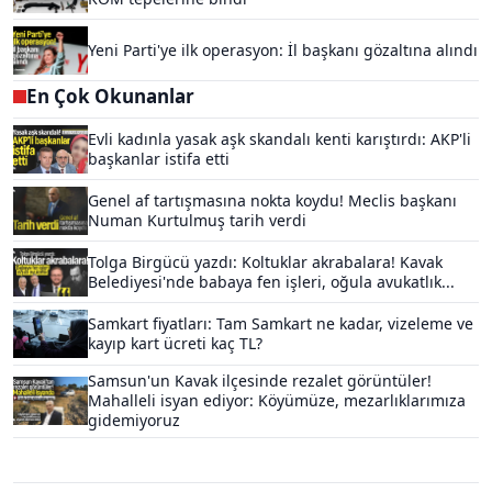
Yeni Parti'ye ilk operasyon: İl başkanı gözaltına alındı
En Çok Okunanlar
Evli kadınla yasak aşk skandalı kenti karıştırdı: AKP'li
başkanlar istifa etti
Genel af tartışmasına nokta koydu! Meclis başkanı
Numan Kurtulmuş tarih verdi
Tolga Birgücü yazdı: Koltuklar akrabalara! Kavak
Belediyesi'nde babaya fen işleri, oğula avukatlık...
Samkart fiyatları: Tam Samkart ne kadar, vizeleme ve
kayıp kart ücreti kaç TL?
Samsun'un Kavak ilçesinde rezalet görüntüler!
Mahalleli isyan ediyor: Köyümüze, mezarlıklarımıza
gidemiyoruz