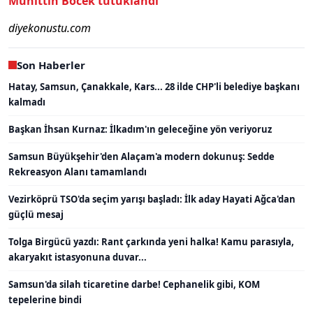
Muhittin Böcek tutuklandı
diyekonustu.com
Son Haberler
Hatay, Samsun, Çanakkale, Kars... 28 ilde CHP'li belediye başkanı
kalmadı
Başkan İhsan Kurnaz: İlkadım'ın geleceğine yön veriyoruz
Samsun Büyükşehir'den Alaçam'a modern dokunuş: Sedde
Rekreasyon Alanı tamamlandı
Vezirköprü TSO'da seçim yarışı başladı: İlk aday Hayati Ağca'dan
güçlü mesaj
Tolga Birgücü yazdı: Rant çarkında yeni halka! Kamu parasıyla,
akaryakıt istasyonuna duvar...
Samsun'da silah ticaretine darbe! Cephanelik gibi, KOM
tepelerine bindi