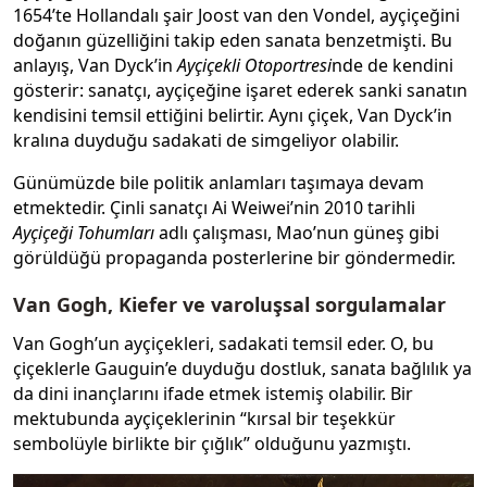
1654’te Hollandalı şair Joost van den Vondel, ayçiçeğini
doğanın güzelliğini takip eden sanata benzetmişti. Bu
anlayış, Van Dyck’in
Ayçiçekli Otoportresi
nde de kendini
gösterir: sanatçı, ayçiçeğine işaret ederek sanki sanatın
kendisini temsil ettiğini belirtir. Aynı çiçek, Van Dyck’in
kralına duyduğu sadakati de simgeliyor olabilir.
Günümüzde bile politik anlamları taşımaya devam
etmektedir. Çinli sanatçı Ai Weiwei’nin 2010 tarihli
Ayçiçeği Tohumları
adlı çalışması, Mao’nun güneş gibi
görüldüğü propaganda posterlerine bir göndermedir.
Van Gogh, Kiefer ve varoluşsal sorgulamalar
Van Gogh’un ayçiçekleri, sadakati temsil eder. O, bu
çiçeklerle Gauguin’e duyduğu dostluk, sanata bağlılık ya
da dini inançlarını ifade etmek istemiş olabilir. Bir
mektubunda ayçiçeklerinin “kırsal bir teşekkür
sembolüyle birlikte bir çığlık” olduğunu yazmıştı.