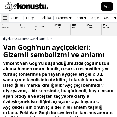
Ara
Güncel
|
Dünya
|
Politika
|
Ekonomi
|
Spor
|
Arşiv
|
Yaşam
▼
▼
▼
$
€
ÇEYREK
BİST
GRAM
TAM
BİTCOİN
DOLAR
EURO
ALTIN
100
ALTIN
ALTIN
-
-
-
-
-
-
-
-
-
-
-
-
-
-
diyekonustu.com
>
Güzel sanatlar
>
Van Gogh’nun ayçiçekleri:
Gizemli sembolizmi ve anlamı
Vincent van Gogh’u düşündüğümüzde çoğumuzun
aklına hemen onun ikonik, cesurca resmedilmiş ve
turunç tonlarında parlayan ayçiçekleri gelir. Bu,
sanatçının kendisinin de bilinçli olarak kurmak
istediği bir marka kimliğidir. “Ayçiçeği benimdir,”
diye yazmıştı bir keresinde, bu görkemli, boyu insanı
aşan bitkiyle ve ateşten taç yapraklarıyla
özdeşleşmek istediğini açıkça ortaya koyarak.
Ayçiçeklerinin onun için derin bir anlam taşıdığı
ortada. Peki Van Gogh bu sevilen helianthus annuus