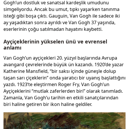
Gogh’un dostluk ve sanatsal kardeşlik umudunu
simgeliyordu. Ancak bu umut, tıpkı yaşarken tanınma
isteği gibi boşa çıktı. Gauguin, Van Gogh ile sadece iki
ay yaşadıktan sonra ayrıldı ve Van Gogh 37 yaşında,
eserlerinin çoğu satılmadan hayatını kaybetti.
Ayçiçeklerinin yükselen ünü ve evrensel
anlamı
Van Gogh’un ayçiçekleri 20. yüzyıl başlarında Avrupa
avangard çevrelerinde büyük ün kazandı. 1920’de yazar
Katherine Mansfield, “bir saksı içinde güneşle dolup
taşan sarı çiçeklerin” onda yaratıcı bir uyanış başlattığını
yazdı. 1923’te eleştirmen Roger Fry, Van Gogh’un
Ayçiçeklerini “mutlak zaferlerden biri” olarak tanımladı.
Zamanla, Van Gogh’u tarihin en etkili sanatçılarından
biri haline getiren bir ikon haline geldiler.