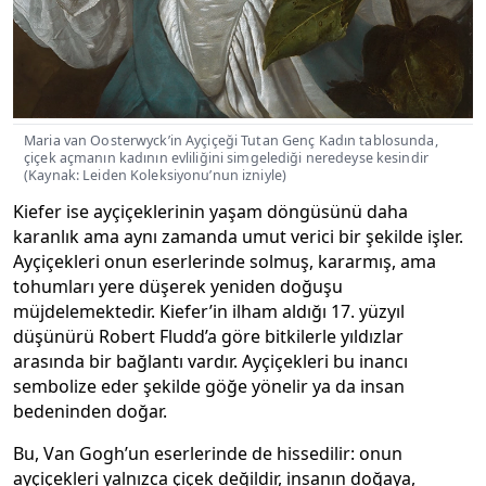
Maria van Oosterwyck’in Ayçiçeği Tutan Genç Kadın tablosunda,
çiçek açmanın kadının evliliğini simgelediği neredeyse kesindir
(Kaynak: Leiden Koleksiyonu’nun izniyle)
Kiefer ise ayçiçeklerinin yaşam döngüsünü daha
karanlık ama aynı zamanda umut verici bir şekilde işler.
Ayçiçekleri onun eserlerinde solmuş, kararmış, ama
tohumları yere düşerek yeniden doğuşu
müjdelemektedir. Kiefer’in ilham aldığı 17. yüzyıl
düşünürü Robert Fludd’a göre bitkilerle yıldızlar
arasında bir bağlantı vardır. Ayçiçekleri bu inancı
sembolize eder şekilde göğe yönelir ya da insan
bedeninden doğar.
Bu, Van Gogh’un eserlerinde de hissedilir: onun
ayçiçekleri yalnızca çiçek değildir, insanın doğaya,