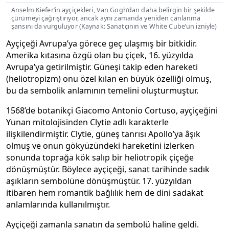
Anselm Kiefer’in ayçiçekleri, Van Gogh’dan daha belirgin bir şekilde
çürümeyi çağrıştırıyor, ancak aynı zamanda yeniden canlanma
şansını da vurguluyor (Kaynak: Sanatçının ve White Cube’un izniyle)
Ayçiçeği Avrupa’ya görece geç ulaşmış bir bitkidir.
Amerika kıtasına özgü olan bu çiçek, 16. yüzyılda
Avrupa’ya getirilmiştir. Güneşi takip eden hareketi
(heliotropizm) onu özel kılan en büyük özelliği olmuş,
bu da sembolik anlamının temelini oluşturmuştur.
1568’de botanikçi Giacomo Antonio Cortuso, ayçiçeğini
Yunan mitolojisinden Clytie adlı karakterle
ilişkilendirmiştir. Clytie, güneş tanrısı Apollo’ya âşık
olmuş ve onun gökyüzündeki hareketini izlerken
sonunda toprağa kök salıp bir heliotropik çiçeğe
dönüşmüştür. Böylece ayçiçeği, sanat tarihinde sadık
aşıkların sembolüne dönüşmüştür. 17. yüzyıldan
itibaren hem romantik bağlılık hem de dini sadakat
anlamlarında kullanılmıştır.
Ayçiçeği zamanla sanatın da sembolü haline geldi.