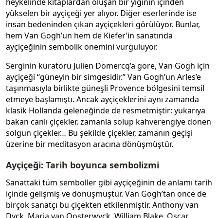
heykelinde kitaplardan oluşan bir yığının içinden
yükselen bir ayçiçeği yer alıyor. Diğer eserlerinde ise
insan bedeninden çıkan ayçiçekleri görülüyor. Bunlar,
hem Van Gogh’un hem de Kiefer’in sanatında
ayçiçeğinin sembolik önemini vurguluyor.
Serginin küratörü Julien Domercq’a göre, Van Gogh için
ayçiçeği “güneyin bir simgesidir.” Van Gogh’un Arles’e
taşınmasıyla birlikte güneşli Provence bölgesini temsil
etmeye başlamıştı. Ancak ayçiçeklerini aynı zamanda
klasik Hollanda geleneğinde de resmetmiştir: yukarıya
bakan canlı çiçekler, zamanla solup kahverengiye dönen
solgun çiçekler… Bu şekilde çiçekler, zamanın geçişi
üzerine bir meditasyon aracına dönüşmüştür.
Ayçiçeği: Tarih boyunca sembolizmi
Sanattaki tüm semboller gibi ayçiçeğinin de anlamı tarih
içinde gelişmiş ve dönüşmüştür. Van Gogh’tan önce de
birçok sanatçı bu çiçekten etkilenmiştir. Anthony van
Dyck, Maria van Oosterwyck, William Blake, Oscar