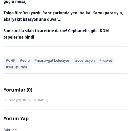
güçlü mesaj
Tolga Birgücü yazdı: Rant çarkında yeni halka! Kamu parasıyla,
akaryakıt istasyonuna duvar...
Samsun'da silah ticaretine darbe! Cephanelik gibi, KOM
tepelerine bindi
#CHP
#euro
#manavgat belediyesi
#operasyon
#rüşvet
#soruşturma
Yorumlar (0)
Henüz yorum yapılmamış.
Yorum Yap
Adınız *