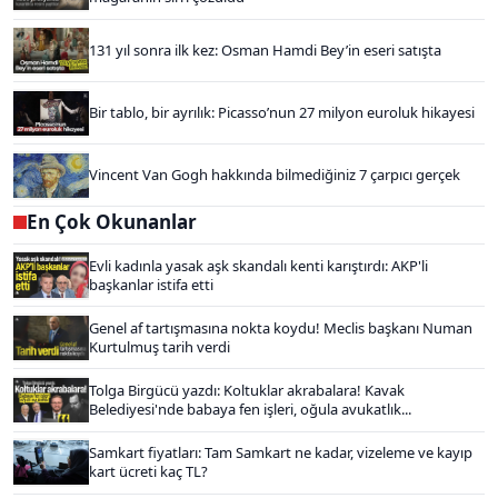
131 yıl sonra ilk kez: Osman Hamdi Bey’in eseri satışta
Bir tablo, bir ayrılık: Picasso’nun 27 milyon euroluk hikayesi
Vincent Van Gogh hakkında bilmediğiniz 7 çarpıcı gerçek
En Çok Okunanlar
Evli kadınla yasak aşk skandalı kenti karıştırdı: AKP'li
başkanlar istifa etti
Genel af tartışmasına nokta koydu! Meclis başkanı Numan
Kurtulmuş tarih verdi
Tolga Birgücü yazdı: Koltuklar akrabalara! Kavak
Belediyesi'nde babaya fen işleri, oğula avukatlık...
Samkart fiyatları: Tam Samkart ne kadar, vizeleme ve kayıp
kart ücreti kaç TL?