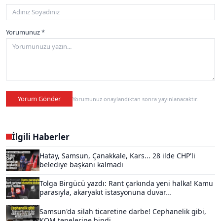
Yorumunuz *
Yorum Gönder
Yorumunuz onaylandıktan sonra yayınlanacaktır.
İlgili Haberler
Hatay, Samsun, Çanakkale, Kars... 28 ilde CHP'li
belediye başkanı kalmadı
Tolga Birgücü yazdı: Rant çarkında yeni halka! Kamu
parasıyla, akaryakıt istasyonuna duvar...
Samsun'da silah ticaretine darbe! Cephanelik gibi,
KOM tepelerine bindi