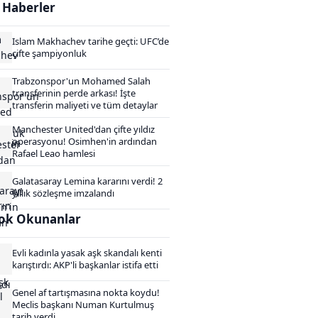
i Haberler
Islam Makhachev tarihe geçti: UFC’de
çifte şampiyonluk
Trabzonspor'un Mohamed Salah
transferinin perde arkası! İşte
transferin maliyeti ve tüm detaylar
Manchester United'dan çifte yıldız
operasyonu! Osimhen'in ardından
Rafael Leao hamlesi
Galatasaray Lemina kararını verdi! 2
yıllık sözleşme imzalandı
ok Okunanlar
Evli kadınla yasak aşk skandalı kenti
karıştırdı: AKP'li başkanlar istifa etti
Genel af tartışmasına nokta koydu!
Meclis başkanı Numan Kurtulmuş
tarih verdi