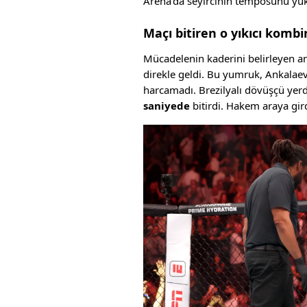
Arena’da seyircinin temposunu yüks
Maçı bitiren o yıkıcı komb
Mücadelenin kaderini belirleyen an
direkle geldi. Bu yumruk, Ankalaev’
harcamadı. Brezilyalı dövüşçü yerd
saniyede
bitirdi. Hakem araya gir