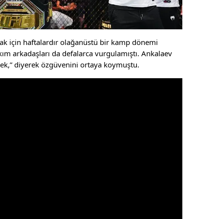
mak için haftalardır olağanüstü bir kamp dönemi
akım arkadaşları da defalarca vurgulamıştı. Ankalaev
ecek,” diyerek özgüvenini ortaya koymuştu.