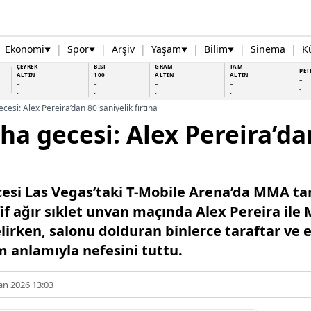
Ekonomi
|
Spor
|
Arşiv
|
Yaşam
|
Bilim
|
Sinema
|
K
▼
▼
▼
▼
ÇEYREK
BİST
GRAM
TAM
PET
ALTIN
100
ALTIN
ALTIN
-
-
-
-
-
-
-
-
-
-
esi: Alex Pereira’dan 80 saniyelik fırtına
ha gecesi: Alex Pereira’da
cesi Las Vegas’taki T-Mobile Arena’da MMA ta
if ağır sıklet unvan maçında Alex Pereira i
lirken, salonu dolduran binlerce taraftar ve 
m anlamıyla nefesini tuttu.
an 2026 13:03