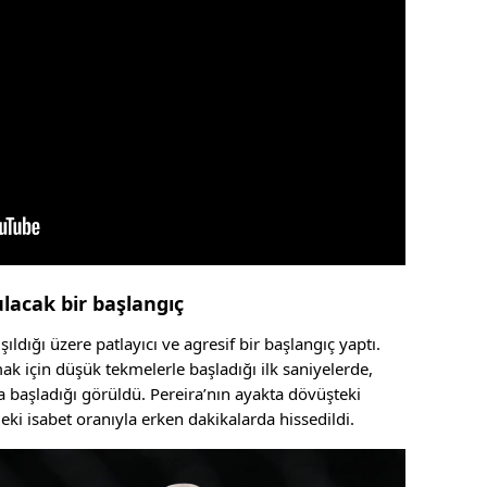
ulacak bir başlangıç
şıldığı üzere patlayıcı ve agresif bir başlangıç yaptı.
 için düşük tekmelerle başladığı ilk saniyelerde,
a başladığı görüldü. Pereira’nın ayakta dövüşteki
deki isabet oranıyla erken dakikalarda hissedildi.