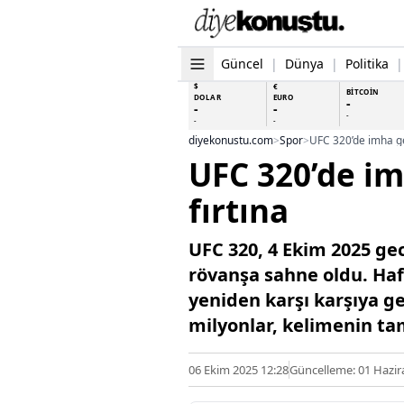
Güncel
|
Dünya
|
Politika
|
$
€
BİTCOİN
DOLAR
EURO
-
-
-
-
-
-
diyekonustu.com
>
Spor
>
UFC 320’de imha gec
UFC 320’de im
fırtına
UFC 320, 4 Ekim 2025 ge
rövanşa sahne oldu. Haf
yeniden karşı karşıya ge
milyonlar, kelimenin ta
06 Ekim 2025 12:28
Güncelleme: 01 Hazir