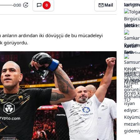
-0:00
Mail
0
15
ı anların ardından iki dövüşçü de bu mücadeleyi
ak görüyordu.