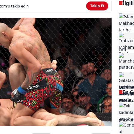
İlgil
com'u takip edin
Takip Et
En Ç