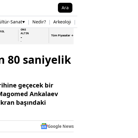
Ara
ültür-Sanat
|
Nedir?
|
Arkeoloji
|
Tarih
|
Samsun Haberleri
▼
▼
ONS
ROL
ALTIN
Tüm Piyasalar →
-
-
n 80 saniyelik
rihine geçecek bir
le Magomed Ankalaev
ekran başındaki
Google News