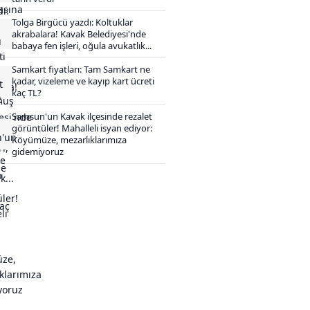
Tolga Birgücü yazdı: Koltuklar
akrabalara! Kavak Belediyesi'nde
babaya fen işleri, oğula avukatlık...
Samkart fiyatları: Tam Samkart ne
kadar, vizeleme ve kayıp kart ücreti
kaç TL?
Samsun'un Kavak ilçesinde rezalet
görüntüler! Mahalleli isyan ediyor:
Köyümüze, mezarlıklarımıza
gidemiyoruz