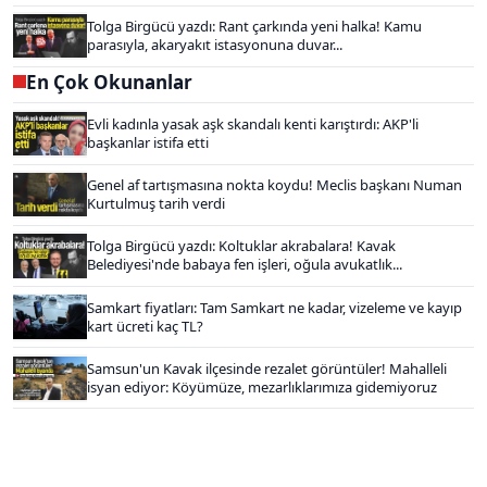
Tolga Birgücü yazdı: Rant çarkında yeni halka! Kamu
parasıyla, akaryakıt istasyonuna duvar...
En Çok Okunanlar
Evli kadınla yasak aşk skandalı kenti karıştırdı: AKP'li
başkanlar istifa etti
Genel af tartışmasına nokta koydu! Meclis başkanı Numan
Kurtulmuş tarih verdi
Tolga Birgücü yazdı: Koltuklar akrabalara! Kavak
Belediyesi'nde babaya fen işleri, oğula avukatlık...
Samkart fiyatları: Tam Samkart ne kadar, vizeleme ve kayıp
kart ücreti kaç TL?
Samsun'un Kavak ilçesinde rezalet görüntüler! Mahalleli
isyan ediyor: Köyümüze, mezarlıklarımıza gidemiyoruz