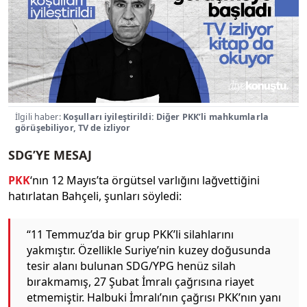
İlgili haber:
Koşulları iyileştirildi: Diğer PKK’li mahkumlarla
görüşebiliyor, TV de izliyor
SDG’YE MESAJ
PKK
‘nın 12 Mayıs’ta örgütsel varlığını lağvettiğini
hatırlatan Bahçeli, şunları söyledi:
“11 Temmuz’da bir grup PKK’li silahlarını
yakmıştır. Özellikle Suriye’nin kuzey doğusunda
tesir alanı bulunan SDG/YPG henüz silah
bırakmamış, 27 Şubat İmralı çağrısına riayet
etmemiştir. Halbuki İmralı’nın çağrısı PKK’nın yanı