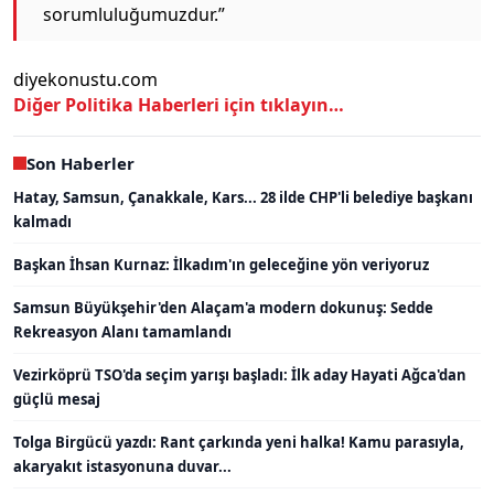
sorumluluğumuzdur.”
diyekonustu.com
Diğer Politika Haberleri için tıklayın…
Son Haberler
Hatay, Samsun, Çanakkale, Kars... 28 ilde CHP'li belediye başkanı
kalmadı
Başkan İhsan Kurnaz: İlkadım'ın geleceğine yön veriyoruz
Samsun Büyükşehir'den Alaçam'a modern dokunuş: Sedde
Rekreasyon Alanı tamamlandı
Vezirköprü TSO'da seçim yarışı başladı: İlk aday Hayati Ağca'dan
güçlü mesaj
Tolga Birgücü yazdı: Rant çarkında yeni halka! Kamu parasıyla,
akaryakıt istasyonuna duvar...