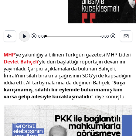
0:00
-0:00
15
15
MHP
‘ye yakınlığıyla bilinen Türkgün gazetesi MHP Lideri
Devlet Bahçeli
‘yle dün başlattığı röportajın devamını
yayımladı. Çarpıcı açıklamalarda bulunan Bahçeli,
İmralı’nın silah bırakma çağrısının SDG’yi de kapsadığını
iddia etti. Af tartışmalarına da değinen Bahçeli, “
Suça
karışmamış, silahlı bir eylemde bulunmamış kim
varsa gelip ailesiyle kucaklaşmalıdır
” diye konuştu.