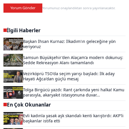
Yorum Gönder
Yorumunuz onaylandıktan sonra yayınlanacaktır.
İlgili Haberler
Başkan İhsan Kurnaz: İlkadım'ın geleceğine yön
veriyoruz
Samsun Büyükşehir'den Alaçam'a modern dokunuş:
Sedde Rekreasyon Alanı tamamlandı
Vezirköprü TSO'da seçim yarışı başladı: İlk aday
Hayati Ağca'dan güçlü mesaj
Tolga Birgücü yazdı: Rant çarkında yeni halka! Kamu
parasıyla, akaryakıt istasyonuna duvar...
En Çok Okunanlar
Evli kadınla yasak aşk skandalı kenti karıştırdı: AKP'li
başkanlar istifa etti