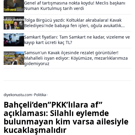
Genel af tartışmasına nokta koydu! Meclis başkanı
Numan Kurtulmuş tarih verdi
Tolga Birgücü yazdı: Koltuklar akrabalara! Kavak
Belediyesi'nde babaya fen işleri, oğula avukatlık...
Samkart fiyatları: Tam Samkart ne kadar, vizeleme ve
kayıp kart ücreti kaç TL?
Samsun'un Kavak ilçesinde rezalet görüntüler!
Mahalleli isyan ediyor: Köyümüze, mezarlıklarımıza
gidemiyoruz
diyekonustu.com
>
Politika
>
Bahçeli’den”PKK’lılara af”
açıklaması: Silahlı eylemde
bulunmayan kim varsa ailesiyle
kucaklaşmalıdır