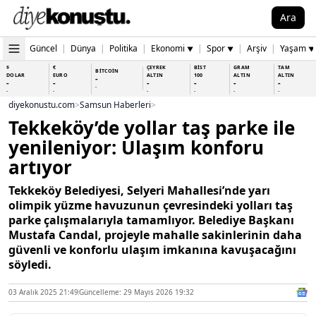
Ara
Güncel
|
Dünya
|
Politika
|
Ekonomi
|
Spor
|
Arşiv
|
Yaşam
▼
▼
▼
$
€
ÇEYREK
BİST
GRAM
TAM
BİTCOİN
DOLAR
EURO
ALTIN
100
ALTIN
ALTIN
-
-
-
-
-
-
-
-
-
-
-
-
-
-
diyekonustu.com
>
Samsun Haberleri
>
Tekkeköy’de yollar taş parke ile
yenileniyor: Ulaşım konforu
artıyor
Tekkeköy Belediyesi, Selyeri Mahallesi’nde yarı
olimpik yüzme havuzunun çevresindeki yolları taş
parke çalışmalarıyla tamamlıyor. Belediye Başkanı
Mustafa Candal, projeyle mahalle sakinlerinin daha
güvenli ve konforlu ulaşım imkanına kavuşacağını
söyledi.
03 Aralık 2025 21:49
Güncelleme: 29 Mayıs 2026 19:32