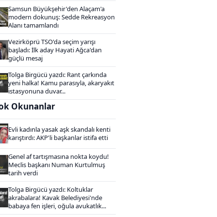
Samsun Büyükşehir'den Alaçam'a
modern dokunuş: Sedde Rekreasyon
Alanı tamamlandı
Vezirköprü TSO'da seçim yarışı
başladı: İlk aday Hayati Ağca'dan
güçlü mesaj
Tolga Birgücü yazdı: Rant çarkında
yeni halka! Kamu parasıyla, akaryakıt
istasyonuna duvar...
ok Okunanlar
Evli kadınla yasak aşk skandalı kenti
karıştırdı: AKP'li başkanlar istifa etti
Genel af tartışmasına nokta koydu!
Meclis başkanı Numan Kurtulmuş
tarih verdi
Tolga Birgücü yazdı: Koltuklar
akrabalara! Kavak Belediyesi'nde
babaya fen işleri, oğula avukatlık...