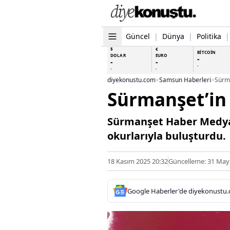
Güncel
|
Dünya
|
Politika
|
$
€
BİTCOİN
DOLAR
EURO
-
-
-
-
-
-
diyekonustu.com
>
Samsun Haberleri
>
Sürma
Sürmanşet’in 
Sürmanşet Haber Medya G
okurlarıyla buluşturdu.
18 Kasım 2025 20:32
Güncelleme: 31 Mayı
Google Haberler'de diyekonustu.