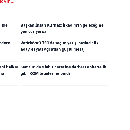
klayın…
 ilde
Başkan İhsan Kurnaz: İlkadım'ın geleceğine
yön veriyoruz
odern
Vezirköprü TSO'da seçim yarışı başladı: İlk
aday Hayati Ağca'dan güçlü mesaj
eni halka!
Samsun'da silah ticaretine darbe! Cephanelik
una
gibi, KOM tepelerine bindi