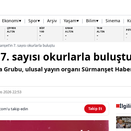
Ekonomi
|
Spor
|
Arşiv
|
Yaşam
|
Bilim
|
Sinema
|
K
▼
▼
▼
▼
ÇEYREK
BİST
GRAM
TAM
PET
ALTIN
100
ALTIN
ALTIN
-
-
-
-
-
-
-
-
-
-
nşet’in 7. sayısı okurlarla buluştu
7. sayısı okurlarla buluşt
rubu, ulusal yayın organı Sürmanşet Haber - 
s 2026 22:53
İlgil
com'u takip edin
Takip Et