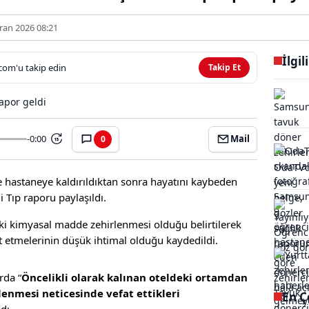
ran 2026 08:21
İlgil
com'u takip edin
Takip Et
-0:00
Mail
0
15
le hastaneye kaldırıldıktan sonra hayatını kaybeden
i Tıp raporu paylaşıldı.
ki kimyasal madde zehirlenmesi olduğu belirtilerek
t etmelerinin düşük ihtimal olduğu kaydedildi.
rda “
Öncelikli olarak kalınan oteldeki ortamdan
enmesi neticesinde vefat ettikleri
En Ç
ldı.