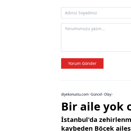
Yorum Gönder
diyekonustu.com
>
Güncel
>
Olay
>
Bir aile yok 
İstanbul'da zehirlenm
kaybeden Böcek ailesi