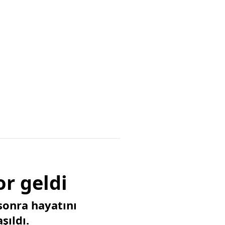
or geldi
 sonra hayatını
şıldı.