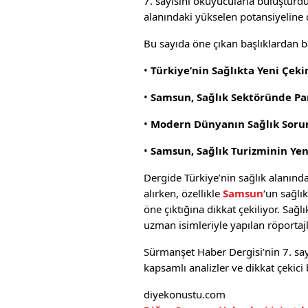
7. sayısını okuyucularla buluşturdu.
alanındaki yükselen potansiyeline d
Bu sayıda öne çıkan başlıklardan ba
•
Türkiye’nin Sağlıkta Yeni Çek
•
Samsun, Sağlık Sektöründe Par
•
Modern Dünyanın Sağlık Sorun
•
Samsun, Sağlık Turizminin Yen
Dergide Türkiye’nin sağlık alanında
alırken, özellikle
Samsun
‘un sağlı
öne çıktığına dikkat çekiliyor. Sağl
uzman isimleriyle yapılan röportajl
Sürmanşet Haber Dergisi’nin 7. say
kapsamlı analizler ve dikkat çekici
diyekonustu.com