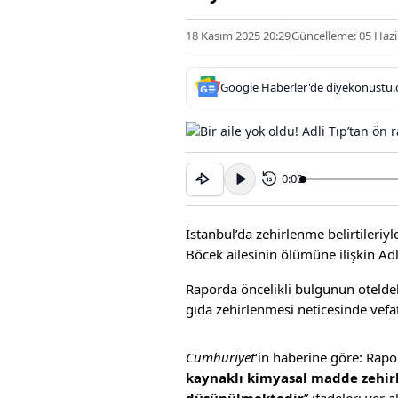
18 Kasım 2025 20:29
Güncelleme: 05 Hazi
Google Haberler'de diyekonustu.
0:00
15
İstanbul’da zehirlenme belirtileriy
Böcek ailesinin ölümüne ilişkin Adl
Raporda öncelikli bulgunun otelde
gıda zehirlenmesi neticesinde vefa
Cumhuriyet
‘in haberine göre: Rapo
kaynaklı kimyasal madde zehirl
düşünülmektedir
” ifadeleri yer a