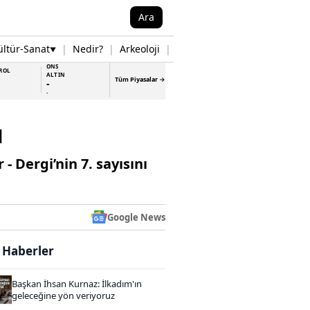
Ara
ültür-Sanat
|
Nedir?
|
Arkeoloji
|
Tarih
|
Samsun Haberleri
▼
▼
ONS
ROL
ALTIN
Tüm Piyasalar →
-
-
u
Dergi’nin 7. sayısını
Google News
i Haberler
Başkan İhsan Kurnaz: İlkadım'ın
geleceğine yön veriyoruz