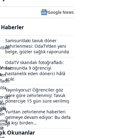
Google News
i Haberler
Samsun’daki tavuk döner
zehirlenmesi: OdaTV’den yeni
belge, gözler sağlık raporunda
OdaTV skandalı fotoğrafladı:
Samsun’da 9 öğrenciyi
hastanelik eden dönerci hâlâ
açık!
Yayınlıyoruz! Öğrenciler göz
göre göre zehirlenmiş! Tavuk
dönerciye 15 gün süre verilmiş
Yurttan zehirlenme haberleri
gelmeye devam ediyor: Bu defa
56 kişi birden…
ok Okunanlar