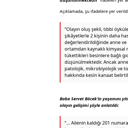
Açıklamada, şu ifadelere yer verildi
“Olayın oluş şekli, tıbbi öykül
şikâyetlerle 2 kişinin daha h
değerlendirildiğinde anne ve ç
ortamdan kaynaklı kimyasal m
tükettikleri besinlere bağlı g
düşünülmektedir. Ancak anne 
patolojik, mikrobiyolojik ve t
hakkında kesin kanaat belirtil
Baba Servet Böcek’in yaşamını yit
olayın gelişimi şöyle anlatıldı:
“… Ailenin kaldığı 201 numara