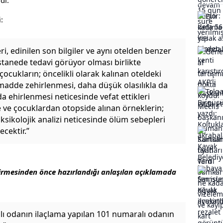
:
eri, edinilen son bilgiler ve aynı otelden benzer
astanede tedavi görüyor olması birlikte
ocukların; öncelikli olarak kalınan oteldeki
adde zehirlenmesi, daha düşük olasılıkla da
ıda ehirlenmesi neticesinde vefat ettikleri
ve çocuklardan otopside alınan örneklerin;
oksikolojik analizi neticesinde ölüm sebepleri
ecektir.”
irmesinden önce hazırlandığı anlaşılan açıklamada
lı odanın ilaçlama yapılan 101 numaralı odanın