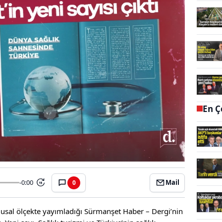
En Ç
-0:00
Mail
0
15
sal ölçekte yayımladığı Sürmanşet Haber – Dergi’nin