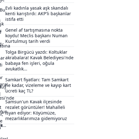
Evli kadınla yasak aşk skandalı
kenti karıştırdı: AKP'li başkanlar
istifa etti
Genel af tartışmasına nokta
koydu! Meclis başkanı Numan
Kurtulmuş tarih verdi
Tolga Birgücü yazdı: Koltuklar
akrabalara! Kavak Belediyesi'nde
babaya fen işleri, oğula
avukatlık...
Samkart fiyatları: Tam Samkart
ne kadar, vizeleme ve kayıp kart
ücreti kaç TL?
Samsun'un Kavak ilçesinde
rezalet görüntüler! Mahalleli
isyan ediyor: Köyümüze,
mezarlıklarımıza gidemiyoruz