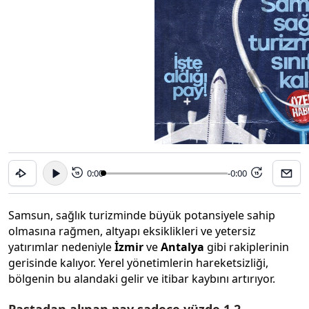
0:00
-0:00
15
15
Samsun, sağlık turizminde büyük potansiyele sahip
olmasına rağmen, altyapı eksiklikleri ve yetersiz
yatırımlar nedeniyle
İzmir
ve
Antalya
gibi rakiplerinin
gerisinde kalıyor. Yerel yönetimlerin hareketsizliği,
bölgenin bu alandaki gelir ve itibar kaybını artırıyor.
Pastadan alınan pay sadece yüzde 1,2