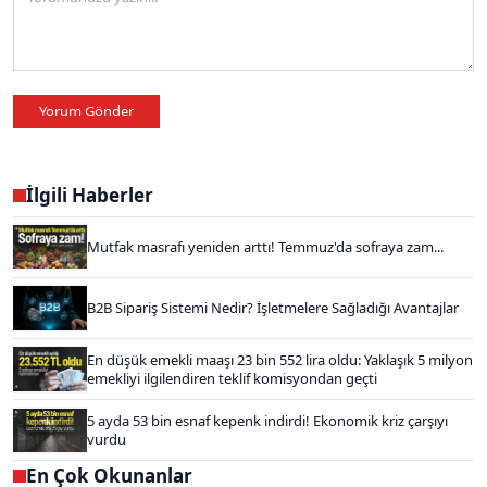
Yorum Gönder
İlgili Haberler
Mutfak masrafı yeniden arttı! Temmuz'da sofraya zam...
B2B Sipariş Sistemi Nedir? İşletmelere Sağladığı Avantajlar
En düşük emekli maaşı 23 bin 552 lira oldu: Yaklaşık 5 milyon
emekliyi ilgilendiren teklif komisyondan geçti
5 ayda 53 bin esnaf kepenk indirdi! Ekonomik kriz çarşıyı
vurdu
En Çok Okunanlar