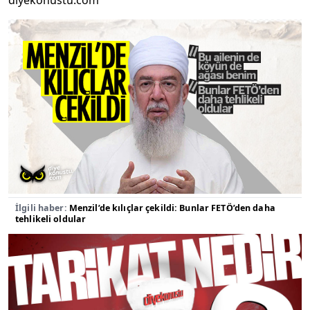
diyekonustu.com
İlgili haber:
Menzil’de kılıçlar çekildi: Bunlar FETÖ’den daha
tehlikeli oldular