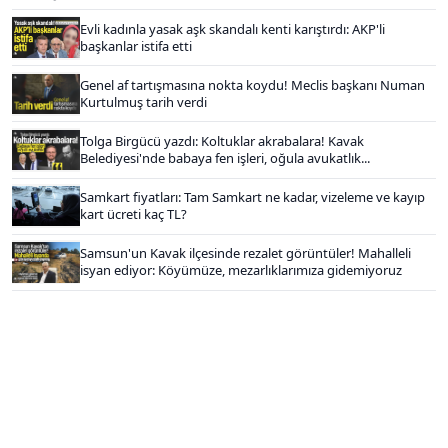
Evli kadınla yasak aşk skandalı kenti karıştırdı: AKP'li
başkanlar istifa etti
Genel af tartışmasına nokta koydu! Meclis başkanı Numan
Kurtulmuş tarih verdi
Tolga Birgücü yazdı: Koltuklar akrabalara! Kavak
Belediyesi'nde babaya fen işleri, oğula avukatlık...
Samkart fiyatları: Tam Samkart ne kadar, vizeleme ve kayıp
kart ücreti kaç TL?
Samsun'un Kavak ilçesinde rezalet görüntüler! Mahalleli
isyan ediyor: Köyümüze, mezarlıklarımıza gidemiyoruz