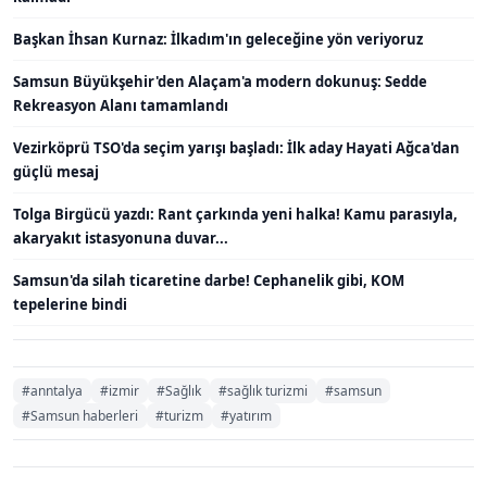
Başkan İhsan Kurnaz: İlkadım'ın geleceğine yön veriyoruz
Samsun Büyükşehir'den Alaçam'a modern dokunuş: Sedde
Rekreasyon Alanı tamamlandı
Vezirköprü TSO'da seçim yarışı başladı: İlk aday Hayati Ağca'dan
güçlü mesaj
Tolga Birgücü yazdı: Rant çarkında yeni halka! Kamu parasıyla,
akaryakıt istasyonuna duvar...
Samsun'da silah ticaretine darbe! Cephanelik gibi, KOM
tepelerine bindi
#anntalya
#izmir
#Sağlık
#sağlık turizmi
#samsun
#Samsun haberleri
#turizm
#yatırım