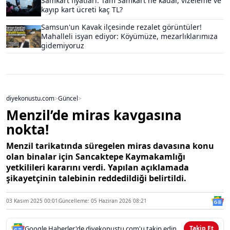
Samkart fiyatları: Tam Samkart ne kadar, vizeleme ve
kayıp kart ücreti kaç TL?
Samsun'un Kavak ilçesinde rezalet görüntüler!
Mahalleli isyan ediyor: Köyümüze, mezarlıklarımıza
gidemiyoruz
diyekonustu.com
>
Güncel
>
Menzil’de miras kavgasına
nokta!
Menzil tarikatında süregelen miras davasına konu
olan binalar için Sancaktepe Kaymakamlığı
yetkilileri kararını verdi. Yapılan açıklamada
şikayetçinin talebinin reddedildiği belirtildi.
03 Kasım 2025 00:01
Güncelleme: 05 Haziran 2026 08:21
Google Haberler'de diyekonustu.com'u takip edin
Takip Et