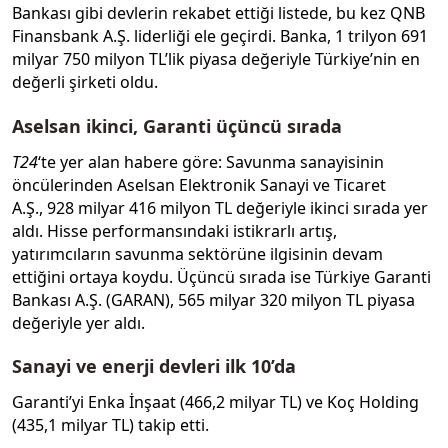
Bankası gibi devlerin rekabet ettiği listede, bu kez QNB
Finansbank A.Ş. liderliği ele geçirdi. Banka, 1 trilyon 691
milyar 750 milyon TL’lik piyasa değeriyle Türkiye’nin en
değerli şirketi oldu.
Aselsan ikinci, Garanti üçüncü sırada
T24
‘te yer alan habere göre: Savunma sanayisinin
öncülerinden Aselsan Elektronik Sanayi ve Ticaret
A.Ş., 928 milyar 416 milyon TL değeriyle ikinci sırada yer
aldı. Hisse performansındaki istikrarlı artış,
yatırımcıların savunma sektörüne ilgisinin devam
ettiğini ortaya koydu. Üçüncü sırada ise Türkiye Garanti
Bankası A.Ş. (GARAN), 565 milyar 320 milyon TL piyasa
değeriyle yer aldı.
Sanayi ve enerji devleri ilk 10’da
Garanti’yi Enka İnşaat (466,2 milyar TL) ve Koç Holding
(435,1 milyar TL) takip etti.