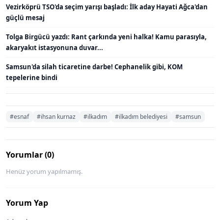
Vezirköprü TSO'da seçim yarışı başladı: İlk aday Hayati Ağca'dan
güçlü mesaj
Tolga Birgücü yazdı: Rant çarkında yeni halka! Kamu parasıyla,
akaryakıt istasyonuna duvar...
Samsun'da silah ticaretine darbe! Cephanelik gibi, KOM
tepelerine bindi
#esnaf
#ihsan kurnaz
#ilkadım
#ilkadım belediyesi
#samsun
Yorumlar (0)
Henüz yorum yapılmamış.
Yorum Yap