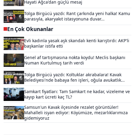
Hayati Ağca'dan güçlü mesaj
Tolga Birgücü yazdı: Rant çarkında yeni halka! Kamu
parasıyla, akaryakıt istasyonuna duvar...
En Çok Okunanlar
Evli kadınla yasak aşk skandalı kenti karıştırdı: AKP'li
başkanlar istifa etti
Genel af tartışmasına nokta koydu! Meclis başkanı
Numan Kurtulmuş tarih verdi
Tolga Birgücü yazdı: Koltuklar akrabalara! Kavak
Belediyesi'nde babaya fen işleri, oğula avukatlık...
Samkart fiyatları: Tam Samkart ne kadar, vizeleme ve
kayıp kart ücreti kaç TL?
Samsun'un Kavak ilçesinde rezalet görüntüler!
Mahalleli isyan ediyor: Köyümüze, mezarlıklarımıza
gidemiyoruz