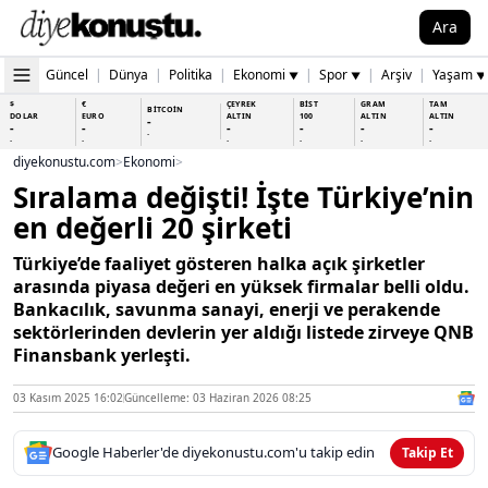
Ara
Güncel
|
Dünya
|
Politika
|
Ekonomi
|
Spor
|
Arşiv
|
Yaşam
▼
▼
▼
$
€
ÇEYREK
BİST
GRAM
TAM
BİTCOİN
DOLAR
EURO
ALTIN
100
ALTIN
ALTIN
-
-
-
-
-
-
-
-
-
-
-
-
-
-
diyekonustu.com
>
Ekonomi
>
Sıralama değişti! İşte Türkiye’nin
en değerli 20 şirketi
Türkiye’de faaliyet gösteren halka açık şirketler
arasında piyasa değeri en yüksek firmalar belli oldu.
Bankacılık, savunma sanayi, enerji ve perakende
sektörlerinden devlerin yer aldığı listede zirveye QNB
Finansbank yerleşti.
03 Kasım 2025 16:02
Güncelleme: 03 Haziran 2026 08:25
Google Haberler'de diyekonustu.com'u takip edin
Takip Et