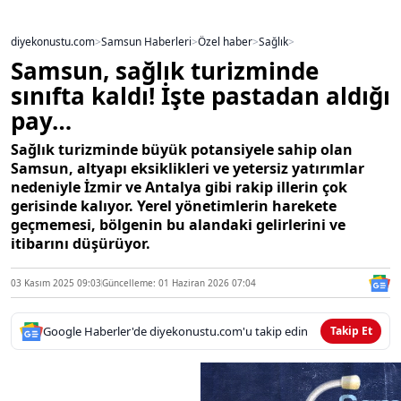
diyekonustu.com
>
Samsun Haberleri
>
Özel haber
>
Sağlık
>
Samsun, sağlık turizminde
sınıfta kaldı! İşte pastadan aldığı
pay…
Sağlık turizminde büyük potansiyele sahip olan
Samsun, altyapı eksiklikleri ve yetersiz yatırımlar
nedeniyle İzmir ve Antalya gibi rakip illerin çok
gerisinde kalıyor. Yerel yönetimlerin harekete
geçmemesi, bölgenin bu alandaki gelirlerini ve
itibarını düşürüyor.
03 Kasım 2025 09:03
Güncelleme: 01 Haziran 2026 07:04
Google Haberler'de diyekonustu.com'u takip edin
Takip Et