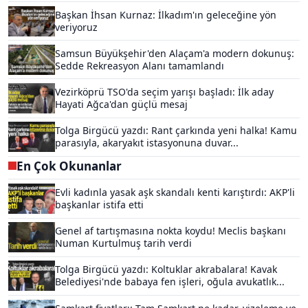
Başkan İhsan Kurnaz: İlkadım'ın geleceğine yön
veriyoruz
Samsun Büyükşehir'den Alaçam'a modern dokunuş:
Sedde Rekreasyon Alanı tamamlandı
Vezirköprü TSO'da seçim yarışı başladı: İlk aday
Hayati Ağca'dan güçlü mesaj
Tolga Birgücü yazdı: Rant çarkında yeni halka! Kamu
parasıyla, akaryakıt istasyonuna duvar...
En Çok Okunanlar
Evli kadınla yasak aşk skandalı kenti karıştırdı: AKP'li
başkanlar istifa etti
Genel af tartışmasına nokta koydu! Meclis başkanı
Numan Kurtulmuş tarih verdi
Tolga Birgücü yazdı: Koltuklar akrabalara! Kavak
Belediyesi'nde babaya fen işleri, oğula avukatlık...