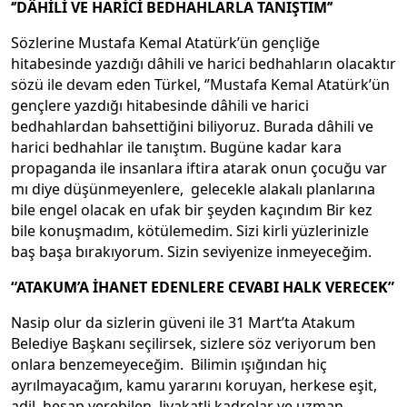
‘’DÂHİLİ VE HARİCİ BEDHAHLARLA TANIŞTIM’’
Sözlerine Mustafa Kemal Atatürk’ün gençliğe
hitabesinde yazdığı dâhili ve harici bedhahların olacaktır
sözü ile devam eden Türkel, ‘’Mustafa Kemal Atatürk’ün
gençlere yazdığı hitabesinde dâhili ve harici
bedhahlardan bahsettiğini biliyoruz. Burada dâhili ve
harici bedhahlar ile tanıştım. Bugüne kadar kara
propaganda ile insanlara iftira atarak onun çocuğu var
mı diye düşünmeyenlere, gelecekle alakalı planlarına
bile engel olacak en ufak bir şeyden kaçındım Bir kez
bile konuşmadım, kötülemedim. Sizi kirli yüzlerinizle
baş başa bırakıyorum. Sizin seviyenize inmeyeceğim.
“ATAKUM’A İHANET EDENLERE CEVABI HALK VERECEK”
Nasip olur da sizlerin güveni ile 31 Mart’ta Atakum
Belediye Başkanı seçilirsek, sizlere söz veriyorum ben
onlara benzemeyeceğim. Bilimin ışığından hiç
ayrılmayacağım, kamu yararını koruyan, herkese eşit,
adil, hesap verebilen, liyakatli kadrolar ve uzman