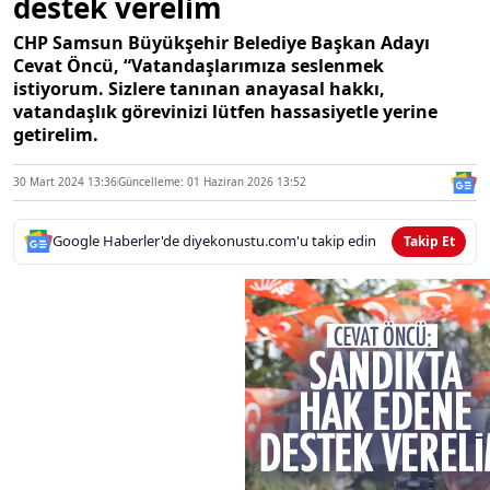
destek verelim
CHP Samsun Büyükşehir Belediye Başkan Adayı
Cevat Öncü, “Vatandaşlarımıza seslenmek
istiyorum. Sizlere tanınan anayasal hakkı,
vatandaşlık görevinizi lütfen hassasiyetle yerine
getirelim.
30 Mart 2024 13:36
Güncelleme: 01 Haziran 2026 13:52
Google Haberler'de diyekonustu.com'u takip edin
Takip Et