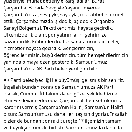
yüzleriyle, muhabbetleriyle karşıladılar. ‘Burası
Çarşamba, Burada Sevgiyle Yaşanır’ diyerek
Çarşamba’mıza; sevgiyle, saygıyla, muhabbetle hizmet
ettik. Çarşamba’mızda iş dedik, aş dedik Organize
Sanayi Bölgemizi, Tekstikentimizi hayata geçirdik.
Ülkemizde ilk olan spor yatırımlarını şehrimize
kazandırdık. Eğitimden kültür sanata örnek projeler,
hizmetler hayata geçirdik. Gençlerimizin,
öğrencilerimizin, büyüklerimizin, tüm hemşehrilerimizin
yanında olmaya özen gösterdik. Samsun’umuz,
Çarşamba’mız AK Parti belediyeciliğini bilir.
AK Parti belediyeciliği ile büyümüş, gelişmiş bir şehiriz.
İnşallah bundan sonra da Samsun’umuza AK Parti
olarak, Cumhur İttifakımızla en güzel şekilde hizmet
etmeye devam edeceğiz. Çarşambalı hemşehrilerimiz
kararını vermiş Çarşamba’nın Halit’i, Samsun’un Halit’i
olsun; Samsun’umuzu daha ileri taşısın diyorlar. İnşallah
bizler de bundan sonraki süreçte 17 ilçemizin tamamı
ve büyükşehirimizle birlikte Samsun’umuzda daha da