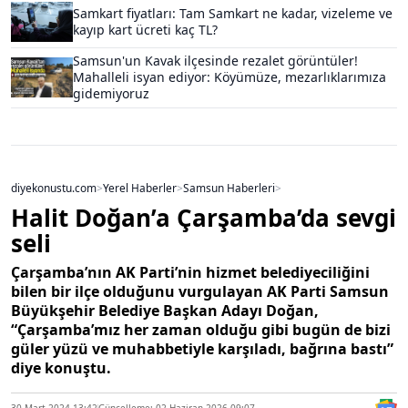
Samkart fiyatları: Tam Samkart ne kadar, vizeleme ve
kayıp kart ücreti kaç TL?
Samsun'un Kavak ilçesinde rezalet görüntüler!
Mahalleli isyan ediyor: Köyümüze, mezarlıklarımıza
gidemiyoruz
diyekonustu.com
>
Yerel Haberler
>
Samsun Haberleri
>
Halit Doğan’a Çarşamba’da sevgi
seli
Çarşamba’nın AK Parti’nin hizmet belediyeciliğini
bilen bir ilçe olduğunu vurgulayan AK Parti Samsun
Büyükşehir Belediye Başkan Adayı Doğan,
“Çarşamba’mız her zaman olduğu gibi bugün de bizi
güler yüzü ve muhabbetiyle karşıladı, bağrına bastı”
diye konuştu.
30 Mart 2024 13:42
Güncelleme: 02 Haziran 2026 09:07