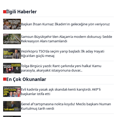
İlgili Haberler
Başkan İhsan Kurnaz: İlkadım'ın geleceğine yön veriyoruz
Samsun Büyükşehir'den Alaçam'a modern dokunuş: Sedde
Rekreasyon Alanı tamamlandı
Vezirköprü TSO'da seçim yarışı başladı: İlk aday Hayati
Ağca'dan güçlü mesaj
Tolga Birgücü yazdı: Rant çarkında yeni halka! Kamu
parasıyla, akaryakıt istasyonuna duvar...
En Çok Okunanlar
Evli kadınla yasak aşk skandalı kenti karıştırdı: AKP'li
başkanlar istifa etti
Genel af tartışmasına nokta koydu! Meclis başkanı Numan
Kurtulmuş tarih verdi