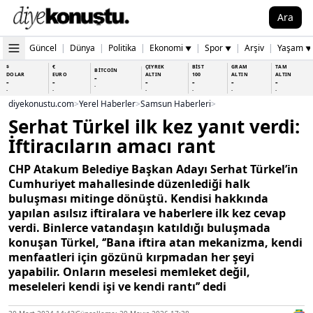
Ara
Güncel
|
Dünya
|
Politika
|
Ekonomi
|
Spor
|
Arşiv
|
Yaşam
▼
▼
▼
$
€
ÇEYREK
BİST
GRAM
TAM
BİTCOİN
DOLAR
EURO
ALTIN
100
ALTIN
ALTIN
-
-
-
-
-
-
-
-
-
-
-
-
-
-
diyekonustu.com
>
Yerel Haberler
>
Samsun Haberleri
>
Serhat Türkel ilk kez yanıt verdi:
İftiracıların amacı rant
CHP Atakum Belediye Başkan Adayı Serhat Türkel’in
Cumhuriyet mahallesinde düzenlediği halk
buluşması mitinge dönüştü. Kendisi hakkında
yapılan asılsız iftiralara ve haberlere ilk kez cevap
verdi. Binlerce vatandaşın katıldığı buluşmada
konuşan Türkel, ‘’Bana iftira atan mekanizma, kendi
menfaatleri için gözünü kırpmadan her şeyi
yapabilir. Onların meselesi memleket değil,
meseleleri kendi işi ve kendi rantı’’ dedi