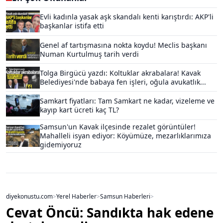
Evli kadınla yasak aşk skandalı kenti karıştırdı: AKP'li
başkanlar istifa etti
Genel af tartışmasına nokta koydu! Meclis başkanı
Numan Kurtulmuş tarih verdi
Tolga Birgücü yazdı: Koltuklar akrabalara! Kavak
Belediyesi'nde babaya fen işleri, oğula avukatlık...
Samkart fiyatları: Tam Samkart ne kadar, vizeleme ve
kayıp kart ücreti kaç TL?
Samsun'un Kavak ilçesinde rezalet görüntüler!
Mahalleli isyan ediyor: Köyümüze, mezarlıklarımıza
gidemiyoruz
diyekonustu.com
>
Yerel Haberler
>
Samsun Haberleri
>
Cevat Öncü: Sandıkta hak edene