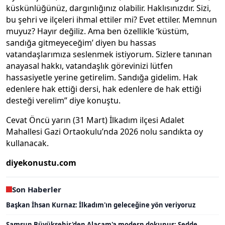
küskünlüğünüz, dargınlığınız olabilir. Haklısınızdır. Sizi,
bu şehri ve ilçeleri ihmal ettiler mi? Evet ettiler. Memnun
muyuz? Hayır değiliz. Ama ben özellikle ‘küstüm,
sandığa gitmeyeceğim’ diyen bu hassas
vatandaşlarımıza seslenmek istiyorum. Sizlere tanınan
anayasal hakkı, vatandaşlık görevinizi lütfen
hassasiyetle yerine getirelim. Sandığa gidelim. Hak
edenlere hak ettiği dersi, hak edenlere de hak ettiği
desteği verelim” diye konuştu.
Cevat Öncü yarın (31 Mart) İlkadım ilçesi Adalet
Mahallesi Gazi Ortaokulu’nda 2026 nolu sandıkta oy
kullanacak.
diyekonustu.com
Son Haberler
Başkan İhsan Kurnaz: İlkadım'ın geleceğine yön veriyoruz
Samsun Büyükşehir'den Alaçam'a modern dokunuş: Sedde