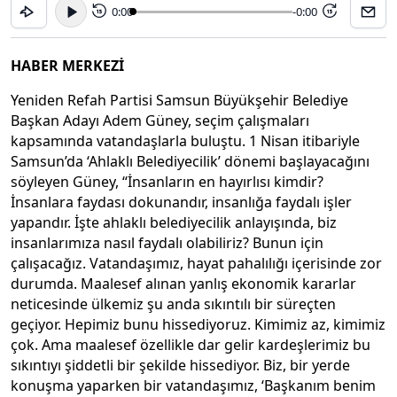
0:00
-0:00
15
15
HABER MERKEZİ
Yeniden Refah Partisi Samsun Büyükşehir Belediye
Başkan Adayı Adem Güney, seçim çalışmaları
kapsamında vatandaşlarla buluştu. 1 Nisan itibariyle
Samsun’da ‘Ahlaklı Belediyecilik’ dönemi başlayacağını
söyleyen Güney, “İnsanların en hayırlısı kimdir?
İnsanlara faydası dokunandır, insanlığa faydalı işler
yapandır. İşte ahlaklı belediyecilik anlayışında, biz
insanlarımıza nasıl faydalı olabiliriz? Bunun için
çalışacağız. Vatandaşımız, hayat pahalılığı içerisinde zor
durumda. Maalesef alınan yanlış ekonomik kararlar
neticesinde ülkemiz şu anda sıkıntılı bir süreçten
geçiyor. Hepimiz bunu hissediyoruz. Kimimiz az, kimimiz
çok. Ama maalesef özellikle dar gelir kardeşlerimiz bu
sıkıntıyı şiddetli bir şekilde hissediyor. Biz, bir yerde
konuşma yaparken bir vatandaşımız, ‘Başkanım benim