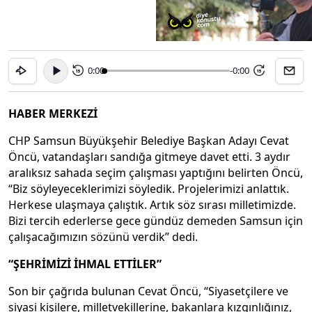
0:00
-0:00
15
15
HABER MERKEZİ
CHP Samsun Büyükşehir Belediye Başkan Adayı Cevat
Öncü, vatandaşları sandığa gitmeye davet etti. 3 aydır
aralıksız sahada seçim çalışması yaptığını belirten Öncü,
“Biz söyleyeceklerimizi söyledik. Projelerimizi anlattık.
Herkese ulaşmaya çalıştık. Artık söz sırası milletimizde.
Bizi tercih ederlerse gece gündüz demeden Samsun için
çalışacağımızın sözünü verdik” dedi.
“ŞEHRİMİZİ İHMAL ETTİLER”
Son bir çağrıda bulunan Cevat Öncü, “Siyasetçilere ve
siyasi kişilere, milletvekillerine, bakanlara kızgınlığınız,