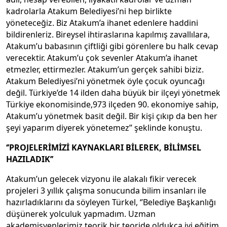
kadrolarla Atakum Belediyesi’ni hep birlikte
yöneteceğiz. Biz Atakum’a ihanet edenlere haddini
bildirenleriz. Bireysel ihtiraslarına kapılmış zavallılara,
Atakum’u babasının çiftliği gibi görenlere bu halk cevap
verecektir. Atakum’u çok sevenler Atakum’a ihanet
etmezler, ettirmezler. Atakum’un gerçek sahibi biziz.
Atakum Belediyesi’ni yönetmek öyle çocuk oyuncağı
değil. Türkiye’de 14 ilden daha büyük bir ilçeyi yönetmek
Türkiye ekonomisinde,973 ilçeden 90. ekonomiye sahip,
Atakum’u yönetmek basit değil. Bir kişi çıkıp da ben her
şeyi yaparım diyerek yönetemez’’ şeklinde konuştu.
‘’PROJELERİMİZİ KAYNAKLARI BİLEREK, BİLİMSEL
HAZILADIK’’
Atakum’un gelecek vizyonu ile alakalı fikir verecek
projeleri 3 yıllık çalışma sonucunda bilim insanları ile
hazırladıklarını da söyleyen Türkel, ‘’Belediye Başkanlığı
düşünerek yolculuk yapmadım. Uzman
akademisyenlerimiz teorik bir teoride oldukça iyi eğitim