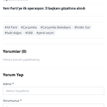
Yeni Parti'ye ilk operasyon: İl başkanı gözaltına alındı
#AK Parti
#Çarşamba
#Çarşamba Belediyesi
#Ender Gür
#halit doğan
#SBB
#yerel seçim
Yorumlar (0)
Henüz yorum yapılmamış.
Yorum Yap
Adınız *
Yorumunuz *