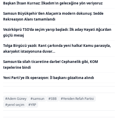
Başkan İhsan Kurnaz: İlkadım'ın geleceğine yön veriyoruz
Samsun Büyükşehir'den Alaçam'a modern dokunuş: Sedde
Rekreasyon Alanı tamamlandı
Vezirköprü TSO'da seçim yarışı başladı: İlk aday Hayati Ağca'dan
güçlü mesaj
Tolga Birgücü yazdı: Rant çarkında yeni halka! Kamu parasıyla,
akaryakıt istasyonuna duvar...
Samsun'da silah ticaretine darbe! Cephanelik gibi, KOM
tepelerine bindi
Yeni Parti'ye ilk operasyon: İl başkanı gözaltına alındı
#Adem Güney
#samsun
#SBB
#Yeniden Refah Partisi
#yerel seçim
#YRP