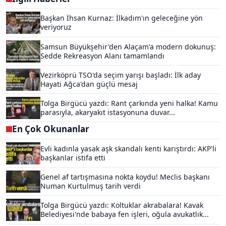
Başkan İhsan Kurnaz: İlkadım'ın geleceğine yön
veriyoruz
Samsun Büyükşehir'den Alaçam'a modern dokunuş:
Sedde Rekreasyon Alanı tamamlandı
Vezirköprü TSO'da seçim yarışı başladı: İlk aday
Hayati Ağca'dan güçlü mesaj
Tolga Birgücü yazdı: Rant çarkında yeni halka! Kamu
parasıyla, akaryakıt istasyonuna duvar...
En Çok Okunanlar
Evli kadınla yasak aşk skandalı kenti karıştırdı: AKP'li
başkanlar istifa etti
Genel af tartışmasına nokta koydu! Meclis başkanı
Numan Kurtulmuş tarih verdi
Tolga Birgücü yazdı: Koltuklar akrabalara! Kavak
Belediyesi'nde babaya fen işleri, oğula avukatlık...