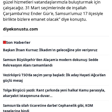
güzel hizmetleri vatandaşlarımızla buluşturmak için
çalışacağız. 31 Mart seçimlerinde de inşallah
Çarşamba’mız Ender Gür’e, Samsun’umuz 17 ilçesiyle
birlikte bizlere emanet olacak” diye konuştu.
diyekonustu.com
Son Haberler
Başkan İhsan Kurnaz: İlkadım'ın geleceğine yön veriyoruz
Samsun Büyükşehir'den Alaçam'a modern dokunuş: Sedde
Rekreasyon Alanı tamamlandı
Vezirköprü TSO'da seçim yarışı başladı: İlk aday Hayati Ağca'dan
güçlü mesaj
Tolga Birgücü yazdı: Rant çarkında yeni halka! Kamu parasıyla,
akaryakıt istasyonuna duvar...
Samsun'da silah ticaretine darbe! Cephanelik gibi, KOM
tepelerine bindi