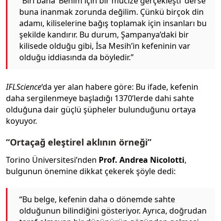
“Biri bana ‘Benim için bir mucize gerçekleşti’ derse
buna inanmak zorunda değilim. Çünkü birçok din
adamı, kiliselerine bağış toplamak için insanları bu
şekilde kandırır. Bu durum, Şampanya’daki bir
kilisede olduğu gibi, İsa Mesih’in kefeninin var
olduğu iddiasında da böyledir.”
IFLScience
‘da yer alan habere göre: Bu ifade, kefenin
daha sergilenmeye başladığı 1370’lerde dahi sahte
olduğuna dair güçlü şüpheler bulunduğunu ortaya
koyuyor.
“Ortaçağ eleştirel aklının örneği”
Torino Üniversitesi’nden
Prof. Andrea Nicolotti
,
bulgunun önemine dikkat çekerek şöyle dedi:
“Bu belge, kefenin daha o dönemde sahte
olduğunun bilindiğini gösteriyor. Ayrıca, doğrudan