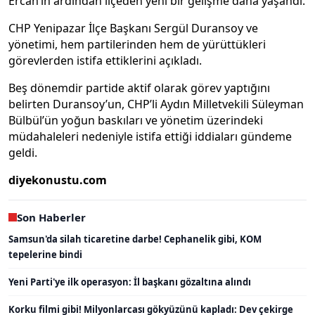
Ercan’ın ardından ilçeden yeni bir gelişme daha yaşandı.
CHP Yenipazar İlçe Başkanı Sergül Duransoy ve
yönetimi, hem partilerinden hem de yürüttükleri
görevlerden istifa ettiklerini açıkladı.
Beş dönemdir partide aktif olarak görev yaptığını
belirten Duransoy’un, CHP’li Aydın Milletvekili Süleyman
Bülbül’ün yoğun baskıları ve yönetim üzerindeki
müdahaleleri nedeniyle istifa ettiği iddiaları gündeme
geldi.
diyekonustu.com
Son Haberler
Samsun'da silah ticaretine darbe! Cephanelik gibi, KOM
tepelerine bindi
Yeni Parti'ye ilk operasyon: İl başkanı gözaltına alındı
Korku filmi gibi! Milyonlarcası gökyüzünü kapladı: Dev çekirge