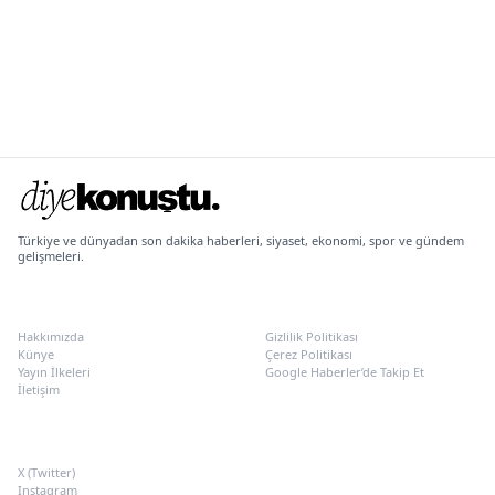
Türkiye ve dünyadan son dakika haberleri, siyaset, ekonomi, spor ve gündem
gelişmeleri.
KURUMSAL
POLITIKALAR
Hakkımızda
Gizlilik Politikası
Künye
Çerez Politikası
Yayın İlkeleri
Google Haberler’de Takip Et
İletişim
SOSYAL MEDYA
X (Twitter)
Instagram