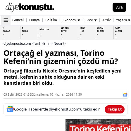
Ara
Güncel
|
Dünya
|
Politika
|
Ekonomi
|
Spor
|
Arşiv
|
Yaşam
▼
▼
▼
$
€
ÇEYREK
BİST
GRAM
TAM
BİTCOİN
DOLAR
EURO
ALTIN
100
ALTIN
ALTIN
-
-
-
-
-
-
-
-
-
-
-
-
-
-
diyekonustu.com
>
Tarih
>
Bilim
>
Nedir?
>
Ortaçağ el yazması, Torino
Kefeni’nin gizemini çözdü mü?
Ortaçağ filozofu Nicole Oresme’nin keşfedilen yeni
metni, kefenin sahte olduğuna dair en eski
kanıtlardan biri oldu.
05 Eylül 2025 01:56
Güncelleme: 02 Haziran 2026 11:30
Google Haberler'de diyekonustu.com'u takip edin
Takip Et