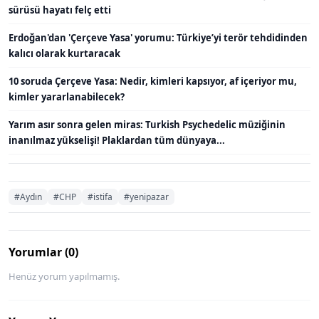
sürüsü hayatı felç etti
Erdoğan'dan 'Çerçeve Yasa' yorumu: Türkiye’yi terör tehdidinden
kalıcı olarak kurtaracak
10 soruda Çerçeve Yasa: Nedir, kimleri kapsıyor, af içeriyor mu,
kimler yararlanabilecek?
Yarım asır sonra gelen miras: Turkish Psychedelic müziğinin
inanılmaz yükselişi! Plaklardan tüm dünyaya...
#Aydın
#CHP
#istifa
#yenipazar
Yorumlar (0)
Henüz yorum yapılmamış.