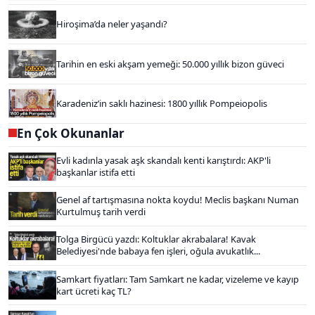
Hiroşima’da neler yaşandı?
Tarihin en eski akşam yemeği: 50.000 yıllık bizon güveci
Karadeniz’in saklı hazinesi: 1800 yıllık Pompeiopolis
En Çok Okunanlar
Evli kadınla yasak aşk skandalı kenti karıştırdı: AKP'li
başkanlar istifa etti
Genel af tartışmasına nokta koydu! Meclis başkanı Numan
Kurtulmuş tarih verdi
Tolga Birgücü yazdı: Koltuklar akrabalara! Kavak
Belediyesi'nde babaya fen işleri, oğula avukatlık...
Samkart fiyatları: Tam Samkart ne kadar, vizeleme ve kayıp
kart ücreti kaç TL?