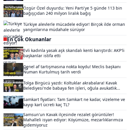
Özgür Özel duyurdu: Yeni Parti'ye 5 günde 113 bin
bağışçıdan 240 milyon liralık bağış
Türkiye alevlerle mücadele ediyor! Birçok ilde orman
yangınlarına müdahale sürüyor
En Çok Okunanlar
Evli kadınla yasak aşk skandalı kenti karıştırdı: AKP'li
başkanlar istifa etti
Genel af tartışmasına nokta koydu! Meclis başkanı
Numan Kurtulmuş tarih verdi
Tolga Birgücü yazdı: Koltuklar akrabalara! Kavak
Belediyesi'nde babaya fen işleri, oğula avukatlık...
Samkart fiyatları: Tam Samkart ne kadar, vizeleme ve
kayıp kart ücreti kaç TL?
Samsun'un Kavak ilçesinde rezalet görüntüler!
Mahalleli isyan ediyor: Köyümüze, mezarlıklarımıza
gidemiyoruz