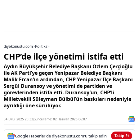
diyekonustu.com
>
Politika
>
CHP’de ilçe yönetimi istifa etti
Aydın Büyükşehir Belediye Başkanı Özlem Çerçioğlu
ile AK Parti’ye geçen Yenipazar Belediye Başkanı
Malik Ercan’ın ardından, CHP Yenipazar İlçe Başkanı
Sergül Duransoy ve yönetimi de partiden ve
görevlerinden istifa etti. Duransoy’un, CHP’li
Milletvekili Süleyman Bülbül’ün baskıları nedeniyle
ayrıldığı öne sürülüyor.
04 Eylül 2025 23:33
Güncelleme: 02 Haziran 2026 06:07
Google Haberler'de diyekonustu.com'u takip edin
Takip Et