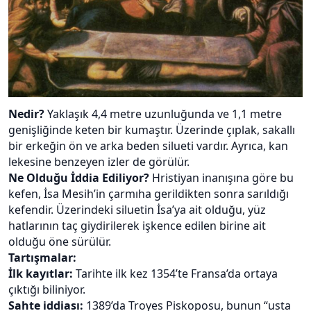
Nedir?
Yaklaşık 4,4 metre uzunluğunda ve 1,1 metre
genişliğinde keten bir kumaştır. Üzerinde çıplak, sakallı
bir erkeğin ön ve arka beden silueti vardır. Ayrıca, kan
lekesine benzeyen izler de görülür.
Ne Olduğu İddia Ediliyor?
Hristiyan inanışına göre bu
kefen, İsa Mesih’in çarmıha gerildikten sonra sarıldığı
kefendir. Üzerindeki siluetin İsa’ya ait olduğu, yüz
hatlarının taç giydirilerek işkence edilen birine ait
olduğu öne sürülür.
Tartışmalar:
İlk kayıtlar:
Tarihte ilk kez 1354’te Fransa’da ortaya
çıktığı biliniyor.
Sahte iddiası:
1389’da Troyes Piskoposu, bunun “usta