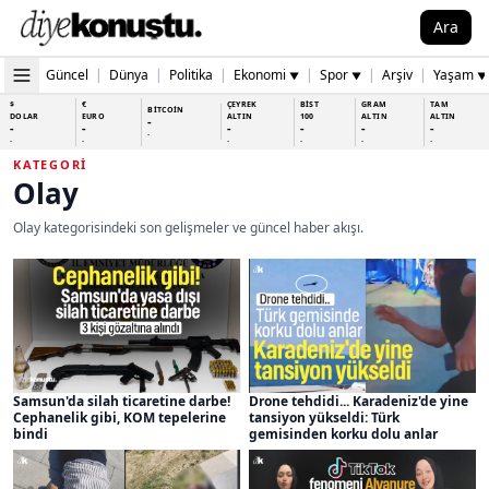
Ara
Güncel
|
Dünya
|
Politika
|
Ekonomi
|
Spor
|
Arşiv
|
Yaşam
▼
▼
▼
$
€
ÇEYREK
BİST
GRAM
TAM
BİTCOİN
DOLAR
EURO
ALTIN
100
ALTIN
ALTIN
-
-
-
-
-
-
-
-
-
-
-
-
-
-
KATEGORI
Olay
Olay kategorisindeki son gelişmeler ve güncel haber akışı.
Samsun'da silah ticaretine darbe!
Drone tehdidi... Karadeniz'de yine
Cephanelik gibi, KOM tepelerine
tansiyon yükseldi: Türk
bindi
gemisinden korku dolu anlar