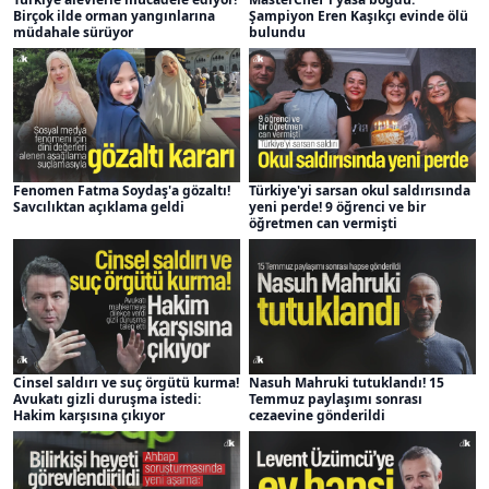
Birçok ilde orman yangınlarına
Şampiyon Eren Kaşıkçı evinde ölü
müdahale sürüyor
bulundu
Fenomen Fatma Soydaş'a gözaltı!
Türkiye'yi sarsan okul saldırısında
Savcılıktan açıklama geldi
yeni perde! 9 öğrenci ve bir
öğretmen can vermişti
Cinsel saldırı ve suç örgütü kurma!
Nasuh Mahruki tutuklandı! 15
Avukatı gizli duruşma istedi:
Temmuz paylaşımı sonrası
Hakim karşısına çıkıyor
cezaevine gönderildi