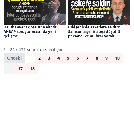
Haluk Levent gözaltına alındı:
Eskişehir'de askerlere saldırı:
AHBAP soruşturmasında yeni
Samsun'a şehit ateşi düştü, 3
gelişme
personel ve muhtar yaralı
1 - 24 / 431 sonuç gösteriliyor
Önceki
1
2
3
4
5
6
7
8
9
10
...
17
18
Sonraki