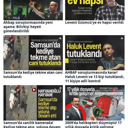
Ahbap soruşturmasında yeni
Levent Üzümcü'ye ev hapsi verildi
aşama: Bilirkişi heyeti
görevlendirildi
Samsun'da kediye tekme atan cani
AHBAP soruşturmasında karar!
tutuklandı
Haluk Levent ve 13 kişi tutuklandı,
11 kişiye adli kontrol
Samsun'da canilik kamerada!
2009'da helikopteri düşmüştü! 17
Kediye tekme atıp, yoluna devam
yıllık dosyada kritik gelişme: