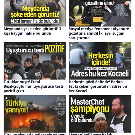
Meydanda şoke eden görüntü! 3
Sosyal medya fenomeni Alyanure
kişi baygın halde bulundu
gözaltına alındı! İki ayrı suçtan
soruşturma
Tutuklanmıştı! Erdal
Herkesin gözü önünde! Parkta
Beşikçioğlu'nun uyuşturucu testi
tepki çeken görüntüler, adres bu
pozitif çıktı
kez Kocaeli
Türkiye alevlerle mücadele ediyor!
MasterChef'i yasa boğdu: