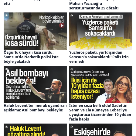
etti
Muhsin Yazıcıoğlu
soruşturmasında 25 gözaltı
Özgürlük hayali kısa sürdü:
Yüzlerce paketi, yurtdışından
Samsun'da Narkotik polisi işte
Samsun'a sokacaklardı! Polis izin
böyle yakaladı
vermedi
Haluk Levent'ten merak uyandıran
İstenen ceza belli oldu! Sadettin
açıklama: Asıl bombayı bekleyin!
Saran ve Ela Rümeysa Cebeci'ye
uyuşturucu ticaretinden 10 yıldan
fazla hapis