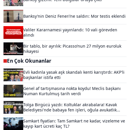
Banksy’nin Deniz Feneri’ne saldırı: Mor testis eklendi
Valiler Kararnamesi yayınlandı: 10 vali görevden
alındı
Bir tablo, bir ayrılık: Picasso’nun 27 milyon euroluk
hikayesi
En Çok Okunanlar
Evli kadınla yasak aşk skandalı kenti karıştırdı: AKP'li
başkanlar istifa etti
Genel af tartışmasına nokta koydu! Meclis başkanı
Numan Kurtulmuş tarih verdi
Tolga Birgücü yazdı: Koltuklar akrabalara! Kavak
Belediyesi'nde babaya fen işleri, oğula avukatlık...
Samkart fiyatları: Tam Samkart ne kadar, vizeleme ve
kayıp kart ücreti kaç TL?