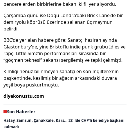
pencerelerden birbirlerine bakan iki fil yer alıyordu.
Çarşamba günü ise Doğu Londra’daki Brick Lane’de bir
demiryolu köprüsü üzerinde sallanan üç maymun
belirdi.
BBC’de yer alan habere göre; Sanatçı haziran ayında
Glastonbury’de, yine Bristol’lü indie punk grubu Idles ve
rapçi Little Simz’in performansları sırasında bir
“göçmen teknesi” sekansı sergilemiş ve tepki çekmişti.
Kimliği henüz bilinmeyen sanatçı en son İngiltere’nin
başkentinde, kesilmiş bir ağacın arkasındaki duvara
yeşil boya püskürtmüştü.
diyekonustu.com
Son Haberler
Hatay, Samsun, Çanakkale, Kars... 28 ilde CHP'li belediye başkanı
kalmadı