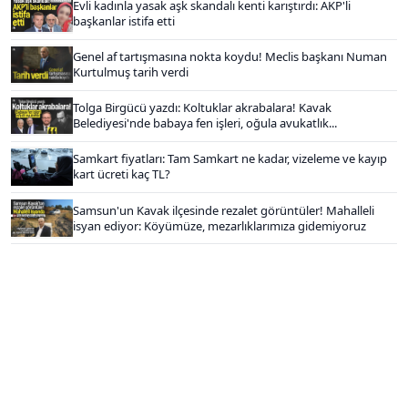
Evli kadınla yasak aşk skandalı kenti karıştırdı: AKP'li
başkanlar istifa etti
Genel af tartışmasına nokta koydu! Meclis başkanı Numan
Kurtulmuş tarih verdi
Tolga Birgücü yazdı: Koltuklar akrabalara! Kavak
Belediyesi'nde babaya fen işleri, oğula avukatlık...
Samkart fiyatları: Tam Samkart ne kadar, vizeleme ve kayıp
kart ücreti kaç TL?
Samsun'un Kavak ilçesinde rezalet görüntüler! Mahalleli
isyan ediyor: Köyümüze, mezarlıklarımıza gidemiyoruz