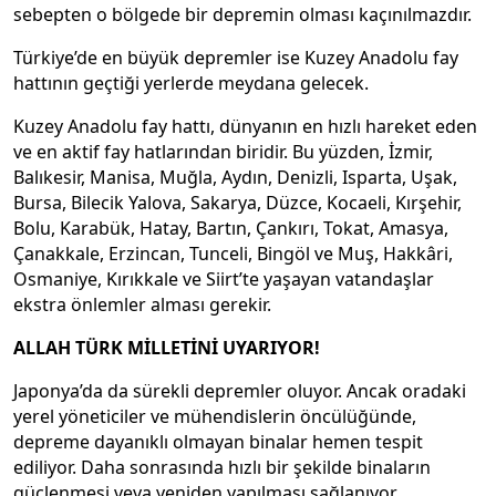
sebepten o bölgede bir depremin olması kaçınılmazdır.
Türkiye’de en büyük depremler ise Kuzey Anadolu fay
hattının geçtiği yerlerde meydana gelecek.
Kuzey Anadolu fay hattı, dünyanın en hızlı hareket eden
ve en aktif fay hatlarından biridir. Bu yüzden, İzmir,
Balıkesir, Manisa, Muğla, Aydın, Denizli, Isparta, Uşak,
Bursa, Bilecik Yalova, Sakarya, Düzce, Kocaeli, Kırşehir,
Bolu, Karabük, Hatay, Bartın, Çankırı, Tokat, Amasya,
Çanakkale, Erzincan, Tunceli, Bingöl ve Muş, Hakkâri,
Osmaniye, Kırıkkale ve Siirt’te yaşayan vatandaşlar
ekstra önlemler alması gerekir.
ALLAH TÜRK MİLLETİNİ UYARIYOR!
Japonya’da da sürekli depremler oluyor. Ancak oradaki
yerel yöneticiler ve mühendislerin öncülüğünde,
depreme dayanıklı olmayan binalar hemen tespit
ediliyor. Daha sonrasında hızlı bir şekilde binaların
güçlenmesi veya yeniden yapılması sağlanıyor.