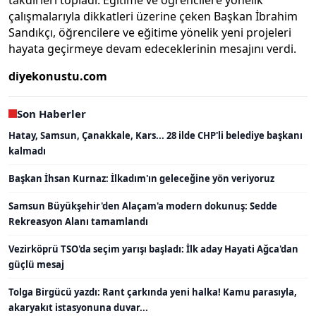
takdirleri topladı. Eğitime ve öğrencilere yönelik
çalışmalarıyla dikkatleri üzerine çeken Başkan İbrahim
Sandıkçı, öğrencilere ve eğitime yönelik yeni projeleri
hayata geçirmeye devam edeceklerinin mesajını verdi.
diyekonustu.com
Son Haberler
Hatay, Samsun, Çanakkale, Kars... 28 ilde CHP'li belediye başkanı
kalmadı
Başkan İhsan Kurnaz: İlkadım'ın geleceğine yön veriyoruz
Samsun Büyükşehir'den Alaçam'a modern dokunuş: Sedde
Rekreasyon Alanı tamamlandı
Vezirköprü TSO'da seçim yarışı başladı: İlk aday Hayati Ağca'dan
güçlü mesaj
Tolga Birgücü yazdı: Rant çarkında yeni halka! Kamu parasıyla,
akaryakıt istasyonuna duvar...