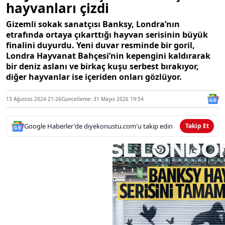
hayvanları çizdi
Gizemli sokak sanatçısı Banksy, Londra’nın
etrafında ortaya çıkarttığı hayvan serisinin büyük
finalini duyurdu. Yeni duvar resminde bir goril,
Londra Hayvanat Bahçesi’nin kepengini kaldırarak
bir deniz aslanı ve birkaç kuşu serbest bırakıyor,
diğer hayvanlar ise içeriden onları gözlüyor.
13 Ağustos 2024 21:26
Güncelleme: 31 Mayıs 2026 19:54
Google Haberler'de diyekonustu.com'u takip edin
Takip Et