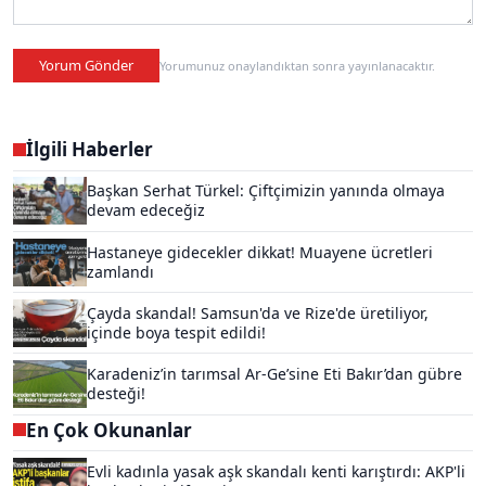
Yorum Gönder
Yorumunuz onaylandıktan sonra yayınlanacaktır.
İlgili Haberler
Başkan Serhat Türkel: Çiftçimizin yanında olmaya
devam edeceğiz
Hastaneye gidecekler dikkat! Muayene ücretleri
zamlandı
Çayda skandal! Samsun'da ve Rize'de üretiliyor,
içinde boya tespit edildi!
Karadeniz’in tarımsal Ar-Ge’sine Eti Bakır’dan gübre
desteği!
En Çok Okunanlar
Evli kadınla yasak aşk skandalı kenti karıştırdı: AKP'li