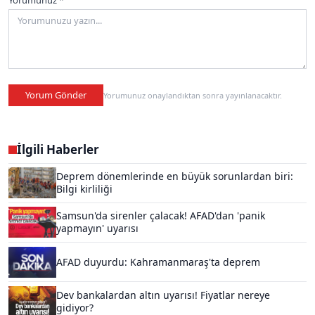
Yorumunuz *
Yorum Gönder
Yorumunuz onaylandıktan sonra yayınlanacaktır.
İlgili Haberler
Deprem dönemlerinde en büyük sorunlardan biri:
Bilgi kirliliği
Samsun'da sirenler çalacak! AFAD'dan 'panik
yapmayın' uyarısı
AFAD duyurdu: Kahramanmaraş'ta deprem
Dev bankalardan altın uyarısı! Fiyatlar nereye
gidiyor?