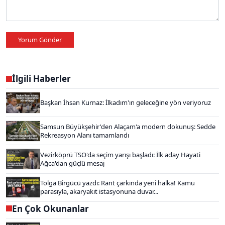
Yorum Gönder
İlgili Haberler
Başkan İhsan Kurnaz: İlkadım'ın geleceğine yön veriyoruz
Samsun Büyükşehir'den Alaçam'a modern dokunuş: Sedde
Rekreasyon Alanı tamamlandı
Vezirköprü TSO'da seçim yarışı başladı: İlk aday Hayati
Ağca'dan güçlü mesaj
Tolga Birgücü yazdı: Rant çarkında yeni halka! Kamu
parasıyla, akaryakıt istasyonuna duvar...
En Çok Okunanlar