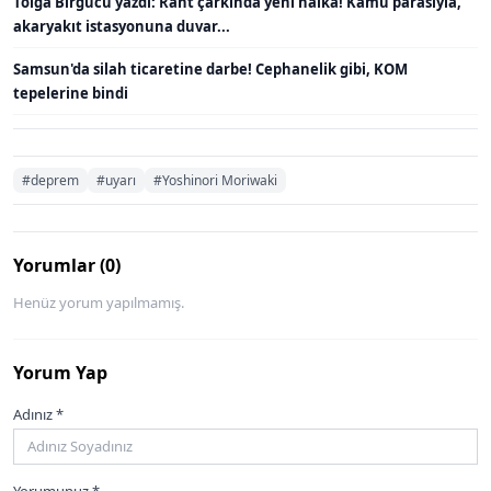
Tolga Birgücü yazdı: Rant çarkında yeni halka! Kamu parasıyla,
akaryakıt istasyonuna duvar...
Samsun'da silah ticaretine darbe! Cephanelik gibi, KOM
tepelerine bindi
#deprem
#uyarı
#Yoshinori Moriwaki
Yorumlar (0)
Henüz yorum yapılmamış.
Yorum Yap
Adınız *