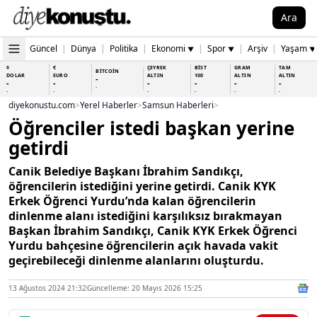
Ara
Güncel
|
Dünya
|
Politika
|
Ekonomi
|
Spor
|
Arşiv
|
Yaşam
▼
▼
▼
$
€
ÇEYREK
BİST
GRAM
TAM
BİTCOİN
DOLAR
EURO
ALTIN
100
ALTIN
ALTIN
-
-
-
-
-
-
-
-
-
-
-
-
-
-
diyekonustu.com
>
Yerel Haberler
>
Samsun Haberleri
>
Öğrenciler istedi başkan yerine
getirdi
Canik Belediye Başkanı İbrahim Sandıkçı,
öğrencilerin istediğini yerine getirdi. Canik KYK
Erkek Öğrenci Yurdu’nda kalan öğrencilerin
dinlenme alanı istediğini karşılıksız bırakmayan
Başkan İbrahim Sandıkçı, Canik KYK Erkek Öğrenci
Yurdu bahçesine öğrencilerin açık havada vakit
geçirebileceği dinlenme alanlarını oluşturdu.
13 Ağustos 2024 21:32
Güncelleme: 20 Mayıs 2026 15:25