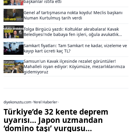
başkanlar istifa etti
Genel af tartışmasına nokta koydu! Meclis başkanı
Numan Kurtulmuş tarih verdi
Tolga Birgücü yazdı: Koltuklar akrabalara! Kavak
Belediyesi'nde babaya fen işleri, oğula avukatlık...
Samkart fiyatları: Tam Samkart ne kadar, vizeleme ve
kayıp kart ücreti kaç TL?
Samsun'un Kavak ilçesinde rezalet görüntüler!
Mahalleli isyan ediyor: Köyümüze, mezarlıklarımıza
gidemiyoruz
diyekonustu.com
>
Yerel Haberler
>
Türkiye’de 32 kente deprem
uyarısı… Japon uzmandan
‘domino taşı’ vurgusu…