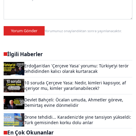
Yorum Gönder
Yorumunuz onaylandıktan sonra yayınlanacaktır.
İlgili Haberler
Erdoğan'dan 'Çerçeve Yasa' yorumu: Türkiye’yi terör
tehdidinden kalıcı olarak kurtaracak
10 soruda Çerçeve Yasa: Nedir, kimleri kapsıyor, af
içeriyor mu, kimler yararlanabilecek?
Devlet Bahçeli: Öcalan umuda, Ahmetler göreve,
Demirtaş evine dönmelidir
Drone tehdidi... Karadeniz'de yine tansiyon yükseldi:
Türk gemisinden korku dolu anlar
En Çok Okunanlar