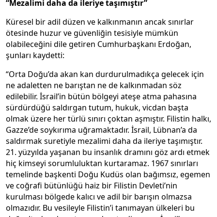
“Mezalimi daha da ileriye taşımıştır”
Küresel bir adil düzen ve kalkınmanın ancak sınırlar
ötesinde huzur ve güvenliğin tesisiyle mümkün
olabileceğini dile getiren Cumhurbaşkanı Erdoğan,
şunları kaydetti:
“Orta Doğu’da akan kan durdurulmadıkça gelecek için
ne adaletten ne barıştan ne de kalkınmadan söz
edilebilir. İsrail’in bütün bölgeyi ateşe atma pahasına
sürdürdüğü saldırgan tutum, hukuk, vicdan başta
olmak üzere her türlü sınırı çoktan aşmıştır. Filistin halkı,
Gazze’de soykırıma uğramaktadır. İsrail, Lübnan’a da
saldırmak suretiyle mezalimi daha da ileriye taşımıştır.
21. yüzyılda yaşanan bu insanlık dramını göz ardı etmek
hiç kimseyi sorumluluktan kurtaramaz. 1967 sınırları
temelinde başkenti Doğu Kudüs olan bağımsız, egemen
ve coğrafi bütünlüğü haiz bir Filistin Devleti’nin
kurulması bölgede kalıcı ve adil bir barışın olmazsa
olmazıdır. Bu vesileyle Filistin’i tanımayan ülkeleri bu