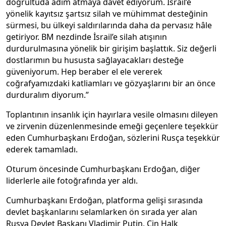
doğrultuda adım atmaya davet ediyorum. İsrail’e
yönelik kayıtsız şartsız silah ve mühimmat desteğinin
sürmesi, bu ülkeyi saldırılarında daha da pervasız hâle
getiriyor. BM nezdinde İsrail’e silah atışının
durdurulmasına yönelik bir girişim başlattık. Siz değerli
dostlarımın bu hususta sağlayacakları desteğe
güveniyorum. Hep beraber el ele vererek
coğrafyamızdaki katliamları ve gözyaşlarını bir an önce
durduralım diyorum.”
Toplantının insanlık için hayırlara vesile olmasını dileyen
ve zirvenin düzenlenmesinde emeği geçenlere teşekkür
eden Cumhurbaşkanı Erdoğan, sözlerini Rusça teşekkür
ederek tamamladı.
Oturum öncesinde Cumhurbaşkanı Erdoğan, diğer
liderlerle aile fotoğrafında yer aldı.
Cumhurbaşkanı Erdoğan, platforma gelişi sırasında
devlet başkanlarını selamlarken ön sırada yer alan
Rusya Devlet Başkanı Vladimir Putin, Çin Halk