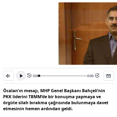
0:00
-0:00
15
15
Öcalan’ın mesajı, MHP Genel Başkanı Bahçeli’nin
PKK liderini TBMM’de bir konuşma yapmaya ve
örgüte silah bırakma çağrısında bulunmaya davet
etmesinin hemen ardından geldi.