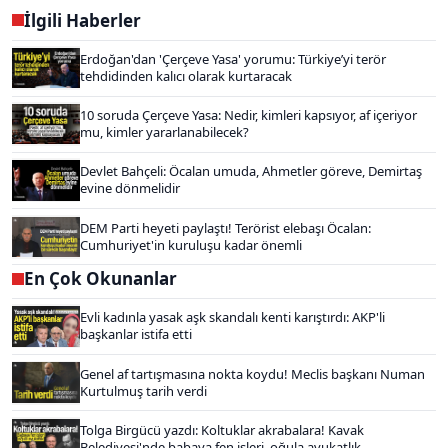
İlgili Haberler
Erdoğan'dan 'Çerçeve Yasa' yorumu: Türkiye’yi terör
tehdidinden kalıcı olarak kurtaracak
10 soruda Çerçeve Yasa: Nedir, kimleri kapsıyor, af içeriyor
mu, kimler yararlanabilecek?
Devlet Bahçeli: Öcalan umuda, Ahmetler göreve, Demirtaş
evine dönmelidir
DEM Parti heyeti paylaştı! Terörist elebaşı Öcalan:
Cumhuriyet'in kuruluşu kadar önemli
En Çok Okunanlar
Evli kadınla yasak aşk skandalı kenti karıştırdı: AKP'li
başkanlar istifa etti
Genel af tartışmasına nokta koydu! Meclis başkanı Numan
Kurtulmuş tarih verdi
Tolga Birgücü yazdı: Koltuklar akrabalara! Kavak
Belediyesi'nde babaya fen işleri, oğula avukatlık...