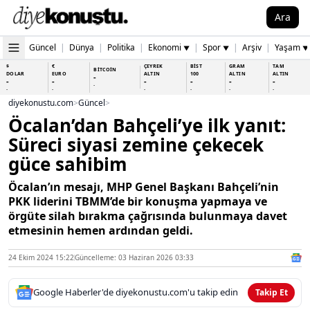
Ara
Güncel
|
Dünya
|
Politika
|
Ekonomi
|
Spor
|
Arşiv
|
Yaşam
▼
▼
▼
$
€
ÇEYREK
BİST
GRAM
TAM
BİTCOİN
DOLAR
EURO
ALTIN
100
ALTIN
ALTIN
-
-
-
-
-
-
-
-
-
-
-
-
-
-
diyekonustu.com
>
Güncel
>
Öcalan’dan Bahçeli’ye ilk yanıt:
Süreci siyasi zemine çekecek
güce sahibim
Öcalan’ın mesajı, MHP Genel Başkanı Bahçeli’nin
PKK liderini TBMM’de bir konuşma yapmaya ve
örgüte silah bırakma çağrısında bulunmaya davet
etmesinin hemen ardından geldi.
24 Ekim 2024 15:22
Güncelleme: 03 Haziran 2026 03:33
Google Haberler'de diyekonustu.com'u takip edin
Takip Et