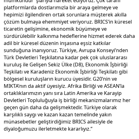
mümkündür’ şiarıyla hareket ediyoruz. Çok taraflı
platformlarda dostlarımızla bir araya gelmeye ve
hepimizi ilgilendiren ortak sorunlara müşterek akılla
çözüm bulmaya ehemmiyet veriyoruz. BRICS’in küresel
ticaretin gelişimine, ekonomik büyümeye ve
sürdürülebilir kalkınma hedeflerine hizmet ederek daha
adil bir küresel düzenin inşasına eşsiz katkılar
sunduğuna inanıyoruz. Türkiye, Avrupa Konseyi’nden
Türk Devletleri Teşkilatına kadar pek çok uluslararası
kuruluş ile Gelişen Sekiz Ülke (D8), Ekonomik İşbirliği
Teşkilatı ve Karadeniz Ekonomik İşbirliği Teşkilatı gibi
bölgesel kuruluşların kurucu üyesidir. G20’nin ve
MIKTA’nın da aktif üyesiyiz. Afrika Birliği ve ASEAN’la
ortaklıklarımızın yanı sıra Latin Amerika ve Karayip
Devletleri Topluluğuyla iş birliği mekanizmalarımız her
geçen gün daha da gelişmektedir. Türkiye olarak
karşılıklı saygı ve kazan kazan temelinde yakın
münasebetler geliştirdiğimiz BRICS ailesiyle de
diyaloğumuzu ilerletmekte kararlıyız.”