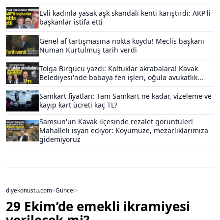
Evli kadınla yasak aşk skandalı kenti karıştırdı: AKP'li
başkanlar istifa etti
Genel af tartışmasına nokta koydu! Meclis başkanı
Numan Kurtulmuş tarih verdi
Tolga Birgücü yazdı: Koltuklar akrabalara! Kavak
Belediyesi'nde babaya fen işleri, oğula avukatlık...
Samkart fiyatları: Tam Samkart ne kadar, vizeleme ve
kayıp kart ücreti kaç TL?
Samsun'un Kavak ilçesinde rezalet görüntüler!
Mahalleli isyan ediyor: Köyümüze, mezarlıklarımıza
gidemiyoruz
diyekonustu.com
>
Güncel
>
29 Ekim’de emekli ikramiyesi
verilecek mi?