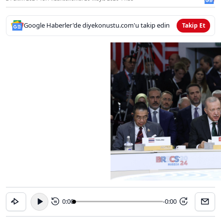
Google Haberler'de diyekonustu.com'u takip edin
Takip Et
0:00
-0:00
15
15