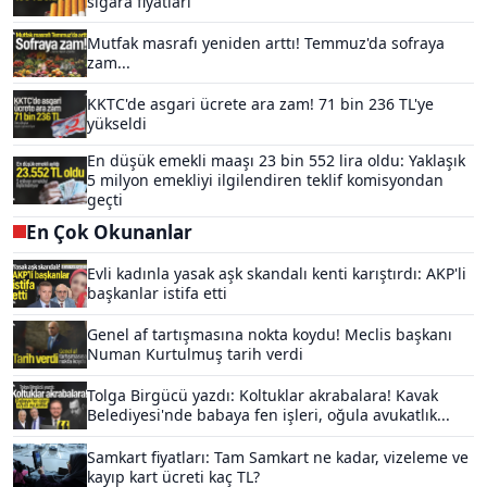
sigara fiyatları
Mutfak masrafı yeniden arttı! Temmuz'da sofraya
zam...
KKTC'de asgari ücrete ara zam! 71 bin 236 TL'ye
yükseldi
En düşük emekli maaşı 23 bin 552 lira oldu: Yaklaşık
5 milyon emekliyi ilgilendiren teklif komisyondan
geçti
En Çok Okunanlar
Evli kadınla yasak aşk skandalı kenti karıştırdı: AKP'li
başkanlar istifa etti
Genel af tartışmasına nokta koydu! Meclis başkanı
Numan Kurtulmuş tarih verdi
Tolga Birgücü yazdı: Koltuklar akrabalara! Kavak
Belediyesi'nde babaya fen işleri, oğula avukatlık...
Samkart fiyatları: Tam Samkart ne kadar, vizeleme ve
kayıp kart ücreti kaç TL?