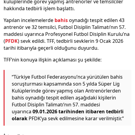
kulüplerinde görev yapmış antrenörler ve temsilciler
hakkında tedbirli işlem başlattı.
Yapılan incelemelerde
bahis
oynadığı tespit edilen 43
antrenör ve 32 temsilci, Futbol Disiplin Talimatı’nın 57.
maddesi uyarınca Profesyonel Futbol Disiplin Kurulu’na
(
PFDK
) sevk edildi. TFF, tedbirli sevklerin 9 Ocak 2026
tarihi itibarıyla geçerli olduğunu duyurdu.
TFF’nin konuya ilişkin açıklaması şu şekilde:
“Türkiye Futbol Federasyonu’nca yürütülen bahis
soruşturması kapsamında son 5 yılda Süper Lig
Kulüplerinde görev yapmış olan Antrenörlerden
bahis oynadığı tespit edilen aşağıdaki kişilerin
Futbol Disiplin Talimatı’nın 57. maddesi
uyarınca
09.01.2026 tarihinden itibaren tedbirli
olarak
PFDK’ya sevk edilmesine karar verilmiştir.”