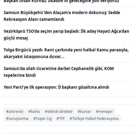
Başkan İhsan Kurnaz: İlkadım'ın geleceğine yön veriyoruz
Samsun Büyükşehir'den Alaçam'a modern dokunuş: Sedde
Rekreasyon Alanı tamamlandı
Vezirköprü TSO'da seçim yarışı başladı: İlk aday Hayati Ağca'dan
güçlü mesaj
Tolga Birgücü yazdı: Rant çarkında yeni halka! Kamu parasıyla,
akaryakıt istasyonuna duvar...
Samsun'da silah ticaretine darbe! Cephanelik gibi, KOM
tepelerine bindi
Yeni Parti'ye ilk operasyon: İl başkanı gözaltına alındı
#antrenör
#bahis
#deknik direktör
#kumar
#menajer
#soruşturma
#Süper Lig
#TFF
#Türkiye Futbol Federasyonu