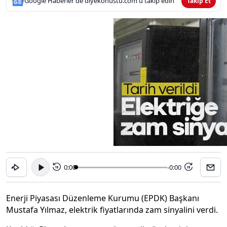
Google Haberler'de diyekonustu.com'u takip edin
Takip Et
0:00
-0:00
15
15
Enerji Piyasası Düzenleme Kurumu (EPDK) Başkanı
Mustafa Yılmaz, elektrik fiyatlarında zam sinyalini verdi.