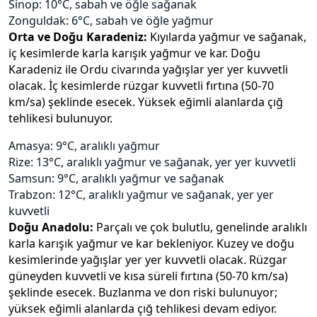
Sinop: 10°C, sabah ve öğle sağanak
Zonguldak: 6°C, sabah ve öğle yağmur
Orta ve Doğu Karadeniz:
Kıyılarda yağmur ve sağanak,
iç kesimlerde karla karışık yağmur ve kar. Doğu
Karadeniz ile Ordu civarında yağışlar yer yer kuvvetli
olacak. İç kesimlerde rüzgar kuvvetli fırtına (50-70
km/sa) şeklinde esecek. Yüksek eğimli alanlarda çığ
tehlikesi bulunuyor.
Amasya: 9°C, aralıklı yağmur
Rize: 13°C, aralıklı yağmur ve sağanak, yer yer kuvvetli
Samsun: 9°C, aralıklı yağmur ve sağanak
Trabzon: 12°C, aralıklı yağmur ve sağanak, yer yer
kuvvetli
Doğu Anadolu:
Parçalı ve çok bulutlu, genelinde aralıklı
karla karışık yağmur ve kar bekleniyor. Kuzey ve doğu
kesimlerinde yağışlar yer yer kuvvetli olacak. Rüzgar
güneyden kuvvetli ve kısa süreli fırtına (50-70 km/sa)
şeklinde esecek. Buzlanma ve don riski bulunuyor;
yüksek eğimli alanlarda çığ tehlikesi devam ediyor.