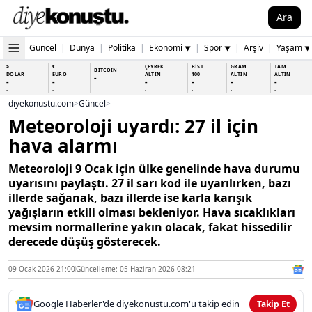
Ara
Güncel
|
Dünya
|
Politika
|
Ekonomi
|
Spor
|
Arşiv
|
Yaşam
▼
▼
▼
$
€
ÇEYREK
BİST
GRAM
TAM
BİTCOİN
DOLAR
EURO
ALTIN
100
ALTIN
ALTIN
-
-
-
-
-
-
-
-
-
-
-
-
-
-
diyekonustu.com
>
Güncel
>
Meteoroloji uyardı: 27 il için
hava alarmı
Meteoroloji 9 Ocak için ülke genelinde hava durumu
uyarısını paylaştı. 27 il sarı kod ile uyarılırken, bazı
illerde sağanak, bazı illerde ise karla karışık
yağışların etkili olması bekleniyor. Hava sıcaklıkları
mevsim normallerine yakın olacak, fakat hissedilir
derecede düşüş gösterecek.
09 Ocak 2026 21:00
Güncelleme: 05 Haziran 2026 08:21
Google Haberler'de diyekonustu.com'u takip edin
Takip Et