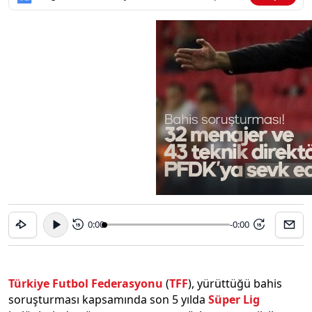
0:00
-0:00
15
15
Türkiye Futbol Federasyonu
(
TFF
), yürüttüğü bahis
soruşturması kapsamında son 5 yılda
Süper Lig