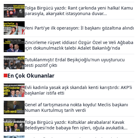
Tolga Birgücü yazdı: Rant çarkında yeni halka! Kamu
parasıyla, akaryakıt istasyonuna duvar...
Yeni Parti'ye ilk operasyon: İl başkanı gözaltına alındı
Zincirleme rüşvet iddiası! Özgür Özel ve Veli Ağbaba
için dokunulmazlık talebi Adalet Bakanlığı'nda
Tutuklanmıştı! Erdal Beşikçioğlu'nun uyuşturucu
testi pozitif çıktı
En Çok Okunanlar
Evli kadınla yasak aşk skandalı kenti karıştırdı: AKP'li
başkanlar istifa etti
Genel af tartışmasına nokta koydu! Meclis başkanı
Numan Kurtulmuş tarih verdi
Tolga Birgücü yazdı: Koltuklar akrabalara! Kavak
Belediyesi'nde babaya fen işleri, oğula avukatlık...