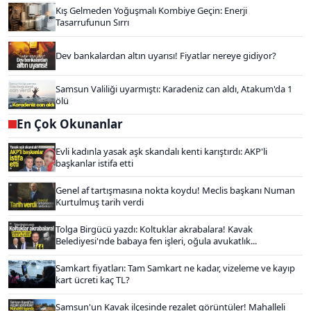
Kış Gelmeden Yoğuşmalı Kombiye Geçin: Enerji
Tasarrufunun Sırrı
Dev bankalardan altın uyarısı! Fiyatlar nereye gidiyor?
Samsun Valiliği uyarmıştı: Karadeniz can aldı, Atakum'da 1
ölü
En Çok Okunanlar
Evli kadınla yasak aşk skandalı kenti karıştırdı: AKP'li
başkanlar istifa etti
Genel af tartışmasına nokta koydu! Meclis başkanı Numan
Kurtulmuş tarih verdi
Tolga Birgücü yazdı: Koltuklar akrabalara! Kavak
Belediyesi'nde babaya fen işleri, oğula avukatlık...
Samkart fiyatları: Tam Samkart ne kadar, vizeleme ve kayıp
kart ücreti kaç TL?
Samsun'un Kavak ilçesinde rezalet görüntüler! Mahalleli