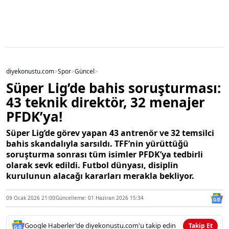
diyekonustu.com
>
Spor
>
Güncel
>
Süper Lig’de bahis soruşturması:
43 teknik direktör, 32 menajer
PFDK’ya!
Süper Lig’de görev yapan 43 antrenör ve 32 temsilci
bahis skandalıyla sarsıldı. TFF’nin yürüttüğü
soruşturma sonrası tüm isimler PFDK’ya tedbirli
olarak sevk edildi. Futbol dünyası, disiplin
kurulunun alacağı kararları merakla bekliyor.
09 Ocak 2026 21:00
Güncelleme: 01 Haziran 2026 15:34
Google Haberler'de diyekonustu.com'u takip edin
Takip Et