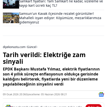
Samkart fiyatları: Tam Samkart ne kadar, vizeleme ve
kayıp kart ücreti kaç TL?
Samsun'un Kavak ilçesinde rezalet görüntüler!
Mahalleli isyan ediyor: Köyümüze, mezarlıklarımıza
gidemiyoruz
diyekonustu.com
>
Güncel
>
Tarih verildi: Elektriğe zam
sinyali
EPDK Başkanı Mustafa Yılmaz, elektrik fiyatlarının
son 4 yıllık süreçte enflasyonun oldukça gerisinde
kaldığını belirterek, fiyatlarda yeni bir düzenleme
yapılabileceğinin sinyalini verdi
09 Ocak 2026 20:36
Güncelleme: 05 Haziran 2026 08:21