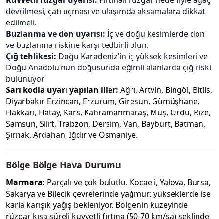
Kuvvetli rüzgar uyarısı:
Fırtınalı rüzgar nedeniyle ağaç
devrilmesi, çatı uçması ve ulaşımda aksamalara dikkat
edilmeli.
Buzlanma ve don uyarısı:
İç ve doğu kesimlerde don
ve buzlanma riskine karşı tedbirli olun.
Çığ tehlikesi:
Doğu Karadeniz’in iç yüksek kesimleri ve
Doğu Anadolu’nun doğusunda eğimli alanlarda çığ riski
bulunuyor.
Sarı kodla uyarı yapılan iller:
Ağrı, Artvin, Bingöl, Bitlis,
Diyarbakır, Erzincan, Erzurum, Giresun, Gümüşhane,
Hakkari, Hatay, Kars, Kahramanmaraş, Muş, Ordu, Rize,
Samsun, Siirt, Trabzon, Dersim, Van, Bayburt, Batman,
Şırnak, Ardahan, Iğdır ve Osmaniye.
Bölge Bölge Hava Durumu
Marmara:
Parçalı ve çok bulutlu. Kocaeli, Yalova, Bursa,
Sakarya ve Bilecik çevrelerinde yağmur; yükseklerde ise
karla karışık yağış bekleniyor. Bölgenin kuzeyinde
rüzgar kısa süreli kuvvetli fırtına (50-70 km/sa) şeklinde