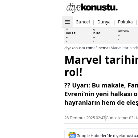
Güncel
|
Dünya
|
Politika
|
$
€
BİTCOİN
DOLAR
EURO
-
-
-
-
-
-
diyekonustu.com
>
Sinema
>
Marvel tarihinde 
Marvel tarihin
rol!
??️ Uyarı: Bu makale, Fan
Evreni’nin yeni halkası 
hayranların hem de ele
28 Temmuz 2025 02:47
Güncelleme: 03 H
Google Haberler'de diyekonustu.