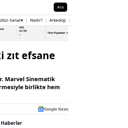
Ara
ültür-Sanat
|
Nedir?
|
Arkeoloji
|
Tarih
|
Samsun Haberleri
▼
▼
ONS
ROL
ALTIN
Tüm Piyasalar →
-
-
i zıt efsane
rir. Marvel Sinematik
irmesiyle birlikte hem
Google News
i Haberler