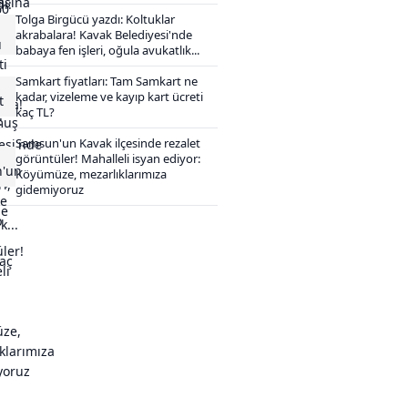
Tolga Birgücü yazdı: Koltuklar
akrabalara! Kavak Belediyesi'nde
babaya fen işleri, oğula avukatlık...
Samkart fiyatları: Tam Samkart ne
kadar, vizeleme ve kayıp kart ücreti
kaç TL?
Samsun'un Kavak ilçesinde rezalet
görüntüler! Mahalleli isyan ediyor:
Köyümüze, mezarlıklarımıza
gidemiyoruz