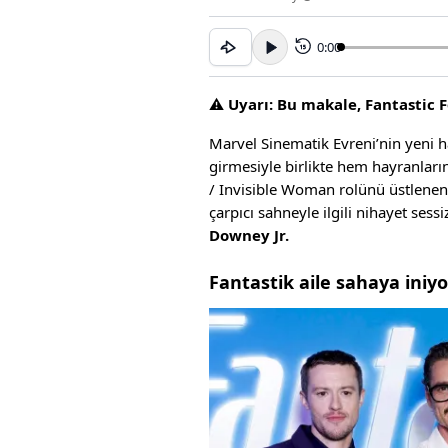
0:00
15
⚠️
Uyarı: Bu makale, Fantastic Fo
Marvel Sinematik Evreni’nin yeni h
girmesiyle birlikte hem hayranları
/ Invisible Woman rolünü üstlene
çarpıcı sahneyle ilgili nihayet sess
Downey Jr.
Fantastik aile sahaya iniyo