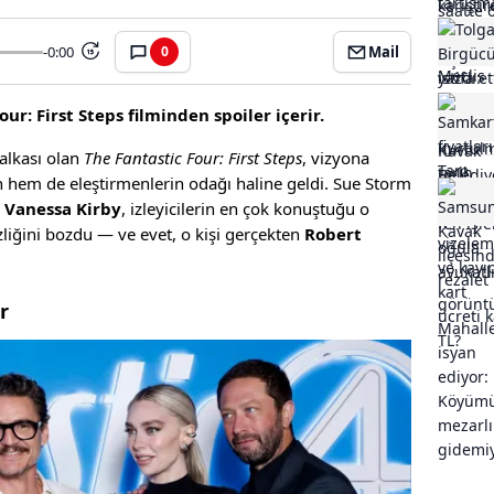
-0:00
Mail
0
15
ur: First Steps filminden spoiler içerir.
alkası olan
The Fantastic Four: First Steps
, vizyona
n hem de eleştirmenlerin odağı haline geldi. Sue Storm
n
Vanessa Kirby
, izleyicilerin en çok konuştuğu o
izliğini bozdu — ve evet, o kişi gerçekten
Robert
r