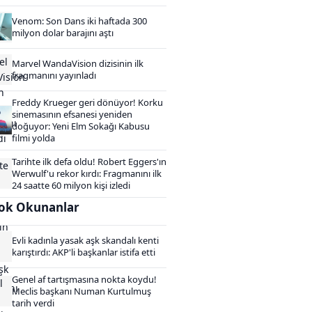
Venom: Son Dans iki haftada 300
milyon dolar barajını aştı
Marvel WandaVision dizisinin ilk
fragmanını yayınladı
Freddy Krueger geri dönüyor! Korku
sinemasının efsanesi yeniden
doğuyor: Yeni Elm Sokağı Kabusu
filmi yolda
Tarihte ilk defa oldu! Robert Eggers'ın
Werwulf'u rekor kırdı: Fragmanını ilk
24 saatte 60 milyon kişi izledi
ok Okunanlar
Evli kadınla yasak aşk skandalı kenti
karıştırdı: AKP'li başkanlar istifa etti
Genel af tartışmasına nokta koydu!
Meclis başkanı Numan Kurtulmuş
tarih verdi