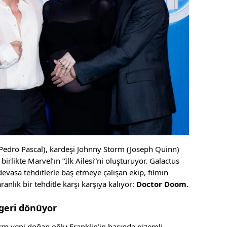
Pedro Pascal), kardeşi Johnny Storm (Joseph Quinn)
irlikte Marvel’ın “İlk Ailesi”ni oluşturuyor. Galactus
 devasa tehditlerle baş etmeye çalışan ekip, filmin
lık bir tehditle karşı karşıya kalıyor:
Doctor Doom.
 geri dönüyor
orm yeni doğan oğlu Franklin’in başında gizemli