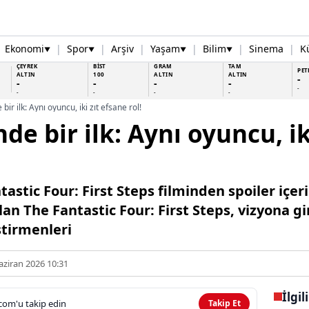
Ekonomi
|
Spor
|
Arşiv
|
Yaşam
|
Bilim
|
Sinema
|
K
▼
▼
▼
▼
ÇEYREK
BİST
GRAM
TAM
PET
ALTIN
100
ALTIN
ALTIN
-
-
-
-
-
-
-
-
-
-
bir ilk: Aynı oyuncu, iki zıt efsane rol!
de bir ilk: Aynı oyuncu, ik
tastic Four: First Steps filminden spoiler içe
olan The Fantastic Four: First Steps, vizyona g
ştirmenleri
aziran 2026 10:31
İlgil
com'u takip edin
Takip Et