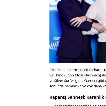
Filmde Sue Storm; Reed Richards (
ve Thing (Ebon Moss-Bachrach) ile b
ve Silver Surfer (Julia Garner) gibi
sonunda bambaşka ve çok daha karan
Kapanış Sahnesi: Karanlık
İlk post-credit sahnesinde, Sue St