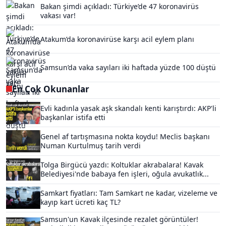
Bakan şimdi açıkladı: Türkiye’de 47 koronavirüs
vakası var!
Atakum’da koronavirüse karşı acil eylem planı
Samsun’da vaka sayıları iki haftada yüzde 100 düştü
En Çok Okunanlar
Evli kadınla yasak aşk skandalı kenti karıştırdı: AKP'li
başkanlar istifa etti
Genel af tartışmasına nokta koydu! Meclis başkanı
Numan Kurtulmuş tarih verdi
Tolga Birgücü yazdı: Koltuklar akrabalara! Kavak
Belediyesi'nde babaya fen işleri, oğula avukatlık...
Samkart fiyatları: Tam Samkart ne kadar, vizeleme ve
kayıp kart ücreti kaç TL?
Samsun'un Kavak ilçesinde rezalet görüntüler!