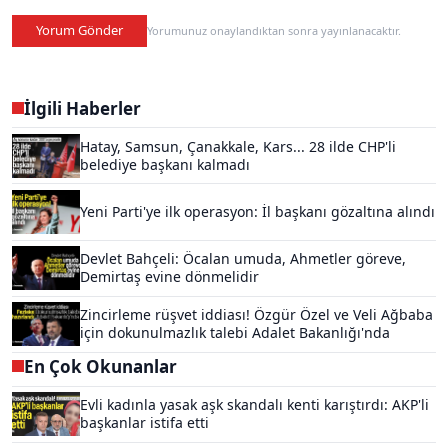
Yorum Gönder
Yorumunuz onaylandıktan sonra yayınlanacaktır.
İlgili Haberler
Hatay, Samsun, Çanakkale, Kars... 28 ilde CHP'li
belediye başkanı kalmadı
Yeni Parti'ye ilk operasyon: İl başkanı gözaltına alındı
Devlet Bahçeli: Öcalan umuda, Ahmetler göreve,
Demirtaş evine dönmelidir
Zincirleme rüşvet iddiası! Özgür Özel ve Veli Ağbaba
için dokunulmazlık talebi Adalet Bakanlığı'nda
En Çok Okunanlar
Evli kadınla yasak aşk skandalı kenti karıştırdı: AKP'li
başkanlar istifa etti