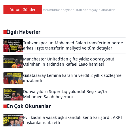
Yorum Gönder
Yorumunuz onaylandıktan sonra yayınlanacaktır.
İlgili Haberler
Trabzonspor'un Mohamed Salah transferinin perde
arkası! İşte transferin maliyeti ve tüm detaylar
Manchester United'dan çifte yıldız operasyonu!
Osimhen'in ardından Rafael Leao hamlesi
Galatasaray Lemina kararını verdi! 2 yıllık sözleşme
imzalandı
Dünya yıldızı Süper Lig yolunda! Beşiktaş'ta
Mohamed Salah heyecanı
En Çok Okunanlar
Evli kadınla yasak aşk skandalı kenti karıştırdı: AKP'li
başkanlar istifa etti