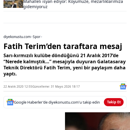
Mahalleli isyan ediyor: Köyümüze, mezarlıklarımıza
gidemiyoruz
diyekonustu.com
>
Spor
>
Fatih Terim’den taraftara mesaj
Sarı-kırmızılı kulübe döndüğünü 21 Aralık 2017’de
“Nerede kalmıştık…” mesajıyla duyuran Galatasaray
Teknik Direktörü Fatih Terim, yeni bir paylaşım daha
yaptı.
22 Aralık 2020 12:55
Güncelleme: 31 Mayıs 2026 18:17
Google Haberler'de diyekonustu.com'u takip edin
Takip Et