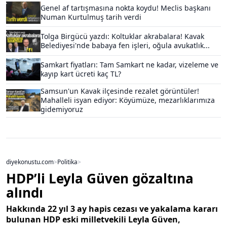
Genel af tartışmasına nokta koydu! Meclis başkanı
Numan Kurtulmuş tarih verdi
Tolga Birgücü yazdı: Koltuklar akrabalara! Kavak
Belediyesi'nde babaya fen işleri, oğula avukatlık...
Samkart fiyatları: Tam Samkart ne kadar, vizeleme ve
kayıp kart ücreti kaç TL?
Samsun'un Kavak ilçesinde rezalet görüntüler!
Mahalleli isyan ediyor: Köyümüze, mezarlıklarımıza
gidemiyoruz
diyekonustu.com
>
Politika
>
HDP’li Leyla Güven gözaltına
alındı
Hakkında 22 yıl 3 ay hapis cezası ve yakalama kararı
bulunan HDP eski milletvekili Leyla Güven,