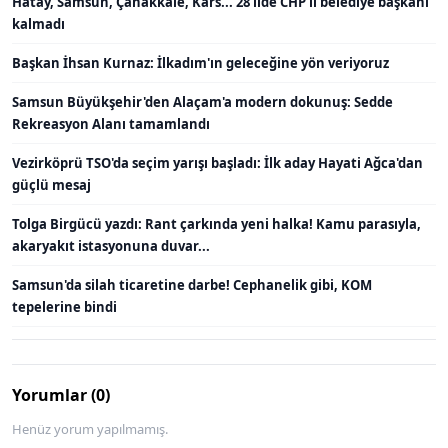
Hatay, Samsun, Çanakkale, Kars... 28 ilde CHP'li belediye başkanı
kalmadı
Başkan İhsan Kurnaz: İlkadım'ın geleceğine yön veriyoruz
Samsun Büyükşehir'den Alaçam'a modern dokunuş: Sedde
Rekreasyon Alanı tamamlandı
Vezirköprü TSO'da seçim yarışı başladı: İlk aday Hayati Ağca'dan
güçlü mesaj
Tolga Birgücü yazdı: Rant çarkında yeni halka! Kamu parasıyla,
akaryakıt istasyonuna duvar...
Samsun'da silah ticaretine darbe! Cephanelik gibi, KOM
tepelerine bindi
Yorumlar (0)
Henüz yorum yapılmamış.