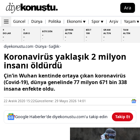
Ara
Güncel
|
Dünya
|
Politika
|
Ekonomi
|
Spor
|
Arşiv
|
Yaşam
▼
▼
▼
$
€
ÇEYREK
BİST
GRAM
TAM
BİTCOİN
DOLAR
EURO
ALTIN
100
ALTIN
ALTIN
-
-
-
-
-
-
-
-
-
-
-
-
-
-
diyekonustu.com
>
Dünya
>
Sağlık
>
Koronavirüs yaklaşık 2 milyon
insanı öldürdü
Çin’in Wuhan kentinde ortaya çıkan koronavirüs
(Covid-19), dünya genelinde 77 milyon 671 bin 338
insana enfekte oldu.
22 Aralık 2020 15:22
Güncelleme: 29 Mayıs 2026 14:01
Google Haberler'de diyekonustu.com'u takip edin
Takip Et