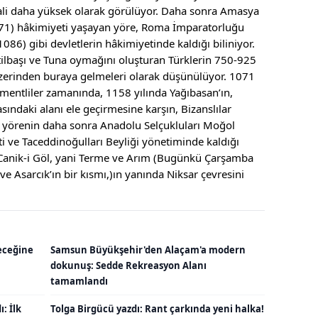
mali daha yüksek olarak görülüyor. Daha sonra Amasya
-71) hâkimiyeti yaşayan yöre, Roma İmparatorluğu
86) gibi devletlerin hâkimiyetinde kaldığı biliniyor.
İtilbaşı ve Tuna oymağını oluşturan Türklerin 750-925
 üzerinden buraya gelmeleri olarak düşünülüyor. 1071
mentliler zamanında, 1158 yılında Yağıbasan’ın,
asındaki alanı ele geçirmesine karşın, Bizanslılar
 yörenin daha sonra Anadolu Selçukluları Moğol
ti ve Taceddinoğulları Beyliği yönetiminde kaldığı
n Canik-i Göl, yani Terme ve Arım (Bugünkü Çarşamba
ve Asarcık’ın bir kısmı,)ın yanında Niksar çevresini
eceğine
Samsun Büyükşehir'den Alaçam'a modern
dokunuş: Sedde Rekreasyon Alanı
tamamlandı
: İlk
Tolga Birgücü yazdı: Rant çarkında yeni halka!