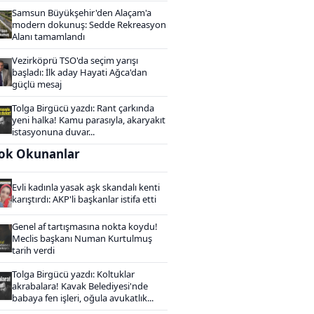
Samsun Büyükşehir'den Alaçam'a
modern dokunuş: Sedde Rekreasyon
Alanı tamamlandı
Vezirköprü TSO'da seçim yarışı
başladı: İlk aday Hayati Ağca'dan
güçlü mesaj
Tolga Birgücü yazdı: Rant çarkında
yeni halka! Kamu parasıyla, akaryakıt
istasyonuna duvar...
ok Okunanlar
Evli kadınla yasak aşk skandalı kenti
karıştırdı: AKP'li başkanlar istifa etti
Genel af tartışmasına nokta koydu!
Meclis başkanı Numan Kurtulmuş
tarih verdi
Tolga Birgücü yazdı: Koltuklar
akrabalara! Kavak Belediyesi'nde
babaya fen işleri, oğula avukatlık...