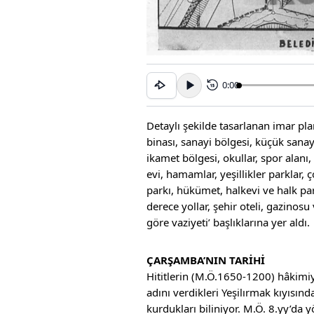
0:00
15
Detaylı şekilde tasarlanan imar pl
binası, sanayi bölgesi, küçük sanayi
ikamet bölgesi, okullar, spor alan
evi, hamamlar, yeşillikler parklar, 
parkı, hükümet, halkevi ve halk parti
derece yollar, şehir oteli, gazinos
göre vaziyeti’ başlıklarına yer aldı.
ÇARŞAMBA’NIN TARİHİ
Hititlerin (M.Ö.1650-1200) hâkimiy
adını verdikleri Yeşilırmak kıyısın
kurdukları biliniyor. M.Ö. 8.yy’da 