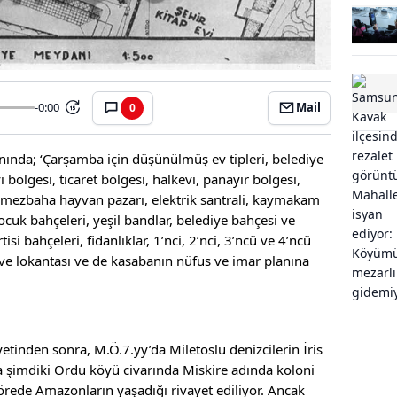
-0:00
Mail
0
15
anında; ‘Çarşamba için düşünülmüş ev tipleri, belediye
 bölgesi, ticaret bölgesi, halkevi, panayır bölgesi,
ı, mezbaha hayvan pazarı, elektrik santrali, kaymakam
çocuk bahçeleri, yeşil bandlar, belediye bahçesi ve
si bahçeleri, fidanlıklar, 1’nci, 2’nci, 3’ncü ve 4’ncü
u ve lokantası ve de kasabanın nüfus ve imar planına
etinden sonra, M.Ö.7.yy’da Miletoslu denizcilerin İris
da şimdiki Ordu köyü civarında Miskire adında koloni
yörede Amazonların yaşadığı rivayet ediliyor. Ancak