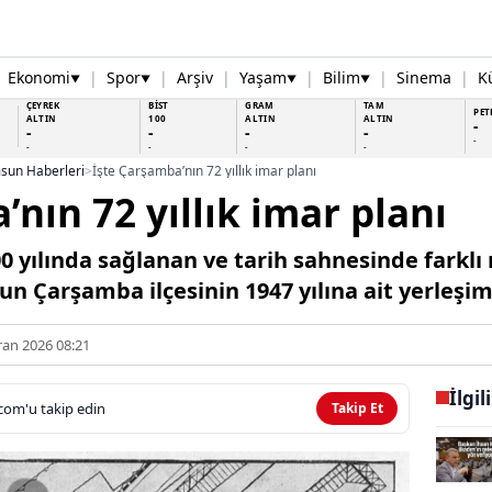
Ekonomi
|
Spor
|
Arşiv
|
Yaşam
|
Bilim
|
Sinema
|
K
▼
▼
▼
▼
ÇEYREK
BİST
GRAM
TAM
PET
ALTIN
100
ALTIN
ALTIN
-
-
-
-
-
-
-
-
-
-
sun Haberleri
>
İşte Çarşamba’nın 72 yıllık imar planı
nın 72 yıllık imar planı
00 yılında sağlanan ve tarih sahnesinde farkl
n Çarşamba ilçesinin 1947 yılına ait yerleşim 
ran 2026 08:21
İlgil
com'u takip edin
Takip Et