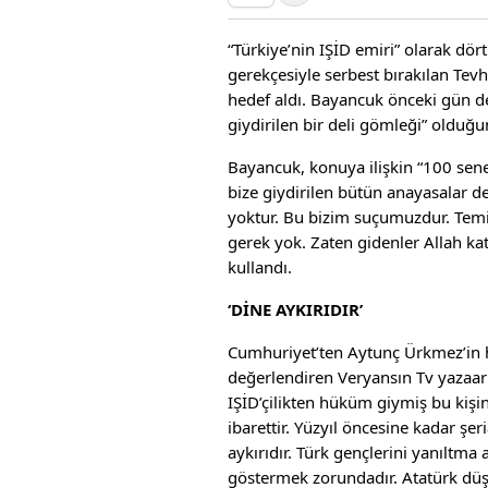
“Türkiye’nin IŞİD emiri” olarak dö
gerekçesiyle serbest bırakılan Tev
hedef aldı. Bayancuk önceki gün d
giydirilen bir deli gömleği” olduğ
Bayancuk, konuya ilişkin “100 sen
bize giydirilen bütün anayasalar de
yoktur. Bu bizim suçumuzdur. Temi
gerek yok. Zaten gidenler Allah katı
kullandı.
‘DİNE AYKIRIDIR’
Cumhuriyet’ten Aytunç Ürkmez’in h
değerlendiren Veryansın Tv yazaarları
IŞİD’çilikten hüküm giymiş bu kişi
ibarettir. Yüzyıl öncesine kadar şer
aykırıdır. Türk gençlerini yanıltma
göstermek zorundadır. Atatürk düş