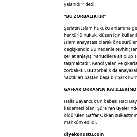
yalanıdır” dedi.
“BU ZORBALIKTIR”
Şeriatın İslam hukuku anlamına gel
her türlü hukuk, düzen için kullanıl
İslam anayasası olarak öne sürüle
değişkendir. Bu nedenle tevhit (Tan
şeriat anlayışı Yahudilere ait olu
taşımaktadır. Kendi yalan ve çıkarla
zorbalıktır. Bu zorbalık da anayasa
Yaptıkları baştan başa bir Şark kurn
GAFFAR OKKAN’IN KATİLLERİND
Halis Bayancuk’un babası Hacı Bay
kademesi olan “Şûra”nın üyelerind
öldürülen Gaffar Okkan suikastını
mahkûm edildi.
diyekonustu.com