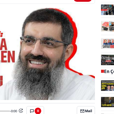
En Ç
-0:00
Mail
0
15