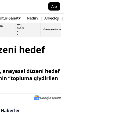
Ara
ültür-Sanat
|
Nedir?
|
Arkeoloji
|
Tarih
|
Samsun Haberleri
▼
▼
ONS
ROL
ALTIN
Tüm Piyasalar →
-
-
zeni hedef
k, anayasal düzeni hedef
nin “topluma giydirilen
Google News
i Haberler