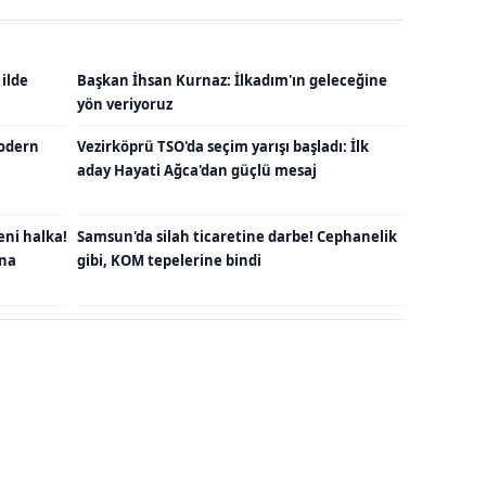
 ilde
Başkan İhsan Kurnaz: İlkadım'ın geleceğine
yön veriyoruz
odern
Vezirköprü TSO'da seçim yarışı başladı: İlk
aday Hayati Ağca'dan güçlü mesaj
eni halka!
Samsun'da silah ticaretine darbe! Cephanelik
una
gibi, KOM tepelerine bindi