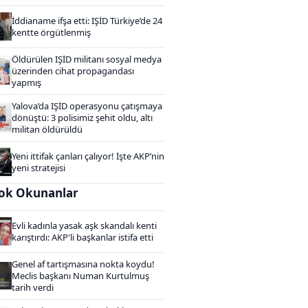
İddianame ifşa etti: IŞİD Türkiye’de 24
kentte örgütlenmiş
Öldürülen IŞİD militanı sosyal medya
üzerinden cihat propagandası
yapmış
Yalova’da IŞİD operasyonu çatışmaya
dönüştü: 3 polisimiz şehit oldu, altı
militan öldürüldü
Yeni ittifak çanları çalıyor! İşte AKP’nin
yeni stratejisi
ok Okunanlar
Evli kadınla yasak aşk skandalı kenti
karıştırdı: AKP'li başkanlar istifa etti
Genel af tartışmasına nokta koydu!
Meclis başkanı Numan Kurtulmuş
tarih verdi