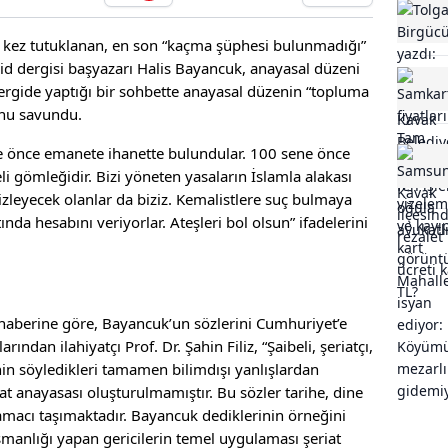
rt kez tutuklanan, en son “kaçma şüphesi bulunmadığı”
hid dergisi başyazarı Halis Bayancuk, anayasal düzeni
ergide yaptığı bir sohbette anayasal düzenin “topluma
unu savundu.
e önce emanete ihanette bulundular. 100 sene önce
li gömleğidir. Bizi yöneten yasaların İslamla alakası
zleyecek olanlar da biziz. Kemalistlere suç bulmaya
nda hesabını veriyorlar. Ateşleri bol olsun” ifadelerini
aberine göre, Bayancuk’un sözlerini Cumhuriyet’e
ndan ilahiyatçı Prof. Dr. Şahin Filiz, “Şaibeli, şeriatçı,
nin söyledikleri tamamen bilimdışı yanlışlardan
iat anayasası oluşturulmamıştır. Bu sözler tarihe, dine
 amacı taşımaktadır. Bayancuk dediklerinin örneğini
manlığı yapan gericilerin temel uygulaması şeriat