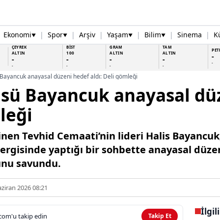
Ekonomi
|
Spor
|
Arşiv
|
Yaşam
|
Bilim
|
Sinema
|
K
▼
▼
▼
▼
ÇEYREK
BİST
GRAM
TAM
PET
ALTIN
100
ALTIN
ALTIN
-
-
-
-
-
-
-
-
-
-
Bayancuk anayasal düzeni hedef aldı: Deli gömleği
sü Bayancuk anayasal dü
leği
linen Tevhid Cemaati’nin lideri Halis Bayancu
dergisinde yaptığı bir sohbette anayasal düze
unu savundu.
ziran 2026 08:21
İlgil
com'u takip edin
Takip Et