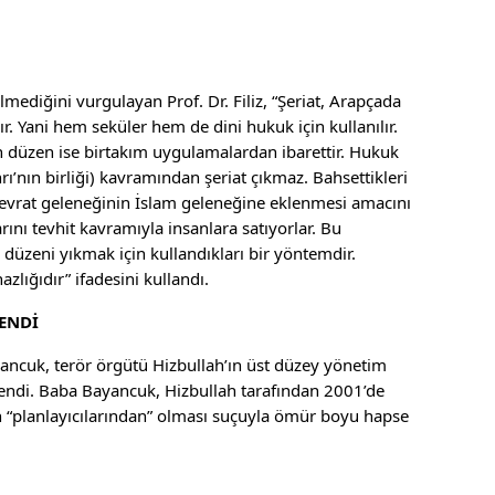
mediğini vurgulayan Prof. Dr. Filiz, “Şeriat, Arapçada
ır. Yani hem seküler hem de dini hukuk için kullanılır.
n düzen ise birtakım uygulamalardan ibarettir. Hukuk
rı’nın birliği) kavramından şeriat çıkmaz. Bahsettikleri
p Tevrat geleneğinin İslam geleneğine eklenmesi amacını
rını tevhit kavramıyla insanlara satıyorlar. Bu
l düzeni yıkmak için kullandıkları bir yöntemdir.
azlığıdır” ifadesini kullandı.
ENDİ
ancuk, terör örgütü Hizbullah’ın üst düzey yönetim
endi. Baba Bayancuk, Hizbullah tarafından 2001’de
n “planlayıcılarından” olması suçuyla ömür boyu hapse