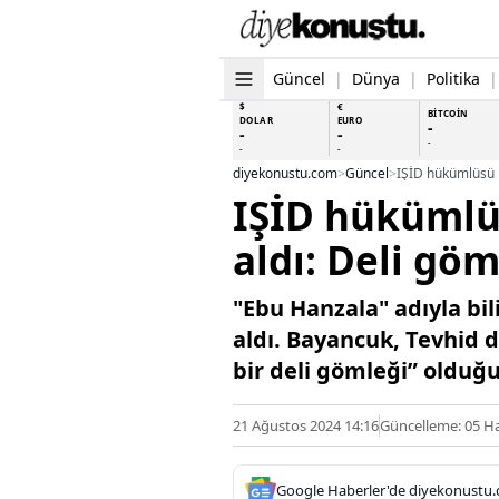
Güncel
|
Dünya
|
Politika
|
$
€
BİTCOİN
DOLAR
EURO
-
-
-
-
-
-
diyekonustu.com
>
Güncel
>
IŞİD hükümlüsü 
IŞİD hükümlü
aldı: Deli göm
"Ebu Hanzala" adıyla bi
aldı. Bayancuk, Tevhid 
bir deli gömleği” olduğ
21 Ağustos 2024 14:16
Güncelleme: 05 Ha
Google Haberler'de diyekonustu.