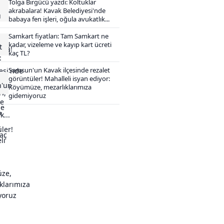
Tolga Birgücü yazdı: Koltuklar
akrabalara! Kavak Belediyesi'nde
babaya fen işleri, oğula avukatlık...
Samkart fiyatları: Tam Samkart ne
kadar, vizeleme ve kayıp kart ücreti
kaç TL?
Samsun'un Kavak ilçesinde rezalet
görüntüler! Mahalleli isyan ediyor:
Köyümüze, mezarlıklarımıza
gidemiyoruz